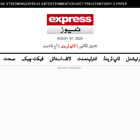
IVE STREAMING
EXPRESS ENTERTAINMENT
CRICKET PAKISTAN
TODAY'S PAPER
AUGUST 07, 2026
اشتہار لگائیں |
لائیو ٹی وی
| آج کا اخبار
ر نیشنل
ٹاپ ٹرینڈ
انٹرٹینمنٹ
لائف اسٹائل
فیکٹ چیک
صحت