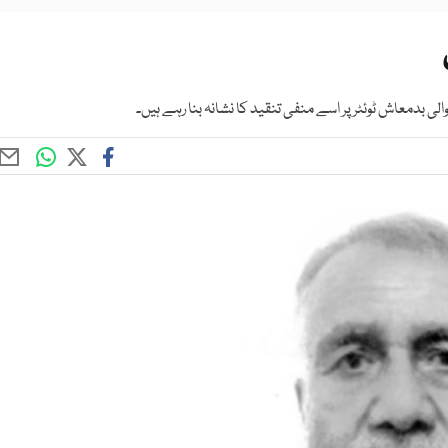
بدمعاش ٹوئٹر پر اسے منفی تنقید کا نشانہ بنا رہے ہیں۔