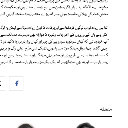
بڑا ثبوت بیرون ہاتھ کا یہ تھا کہ اس میں پڑوسی ملک کا نام بھی شامل تھا اور ا
موقع ملے، حالانکہ اپنے ہاں اگر رمضان میں نرخ بڑھائے جاتے ہیں اور حکومت 
محض عوام کی بھلائی مقصود ہوتی ہے کہ روزے جتنے زیادہ سخت گزریں گے۔
اتنا ہی زیادہ ثواب لوگوں کو ملتا ہے اور برکات کا نزول زیادہ ہوتا ہے لیکن یہ لو
اکثر اپنے ہاں کے وزیروں کے اخراجات وغیرہ کا موازنہ بھی دوسرے ممالک سے کر
آپ خود بتائیں کہ کہاں سو ڈیڑھ سو روپے کی چیز اور کہاں ہزار دو ہزار یا لاکھ دو
اچھی گاڑی اچھا ہوٹل مہنگا ہوتا ہے یا نہیں، ٹھیک اسی طرح اعلیٰ لوگ وزیر بھ
کا سلسلہ ہوتا ہے اسی طرح وزیر اور مشیر بھی مہنگے اور سستے ہوتے ہیں اور معیا
روئے بار بار ۔۔۔ اور یہ بھی تو دیکھیے کہ ایک ایک وزیر ہم بار بار استعمال کرتے
متعلقہ