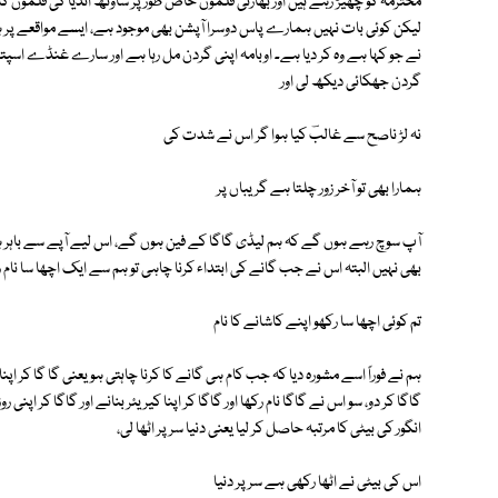
محترمہ کو چھیڑ رہے ہیں اور بھارتی فلموں خاص طور پر ساؤتھ انڈیا کی فلموں کا ہی
لیکن کوئی بات نہیں ہمارے پاس دوسرا آپشن بھی موجود ہے، ایسے مواقعے پر ہ
نے جو کہا ہے وہ کر دیا ہے۔ اوبامہ اپنی گردن مل رہا ہے اور سارے غنڈے اسپتال
گردن جھکائی دیکھ لی اور
نہ لڑ ناصح سے غالبؔ کیا ہوا گر اس نے شدت کی
ہمارا بھی تو آخر زور چلتا ہے گریباں پر
آپ سوچ رہے ہوں گے کہ ہم لیڈی گاگا کے فین ہوں گے، اس لیے آپے سے باہر ہو 
بھی نہیں البتہ اس نے جب گانے کی ابتداء کرنا چاہی تو ہم سے ایک اچھا سا نام ر
تم کوئی اچھا سا رکھو اپنے کاشانے کا نام
ہم نے فوراً اسے مشورہ دیا کہ جب کام ہی گانے کا کرنا چاہتی ہو یعنی گا گا کر اپنا کیر
گاگا کر دو، سو اس نے گاگا نام رکھا اور گاگا کر اپنا کیریئر بنانے اور گاگا کر اپ
انگور کی بیٹی کا مرتبہ حاصل کر لیا یعنی دنیا سر پر اٹھا لی،
اس کی بیٹی نے اٹھا رکھی ہے سر پر دنیا