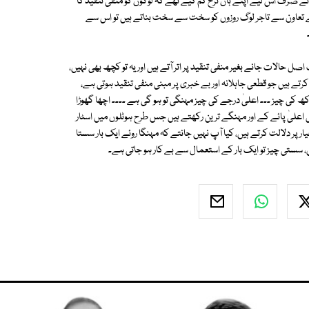
س نے صرف اس لیے اپنے ہاں نرخ کم کیے تھے کہ لوگوں کو منفی تنقید کا
کے تعاون سے تاجر لوگ روزوں کو سخت سے سخت بناتے ہیں تو اس سے
گ اصل حالات جانے بغیر منفی تنقید پر اتر آتے ہیں اور یہ تو کچھ بھی نہیں،
تے ہیں جو قطعی جاہلانہ اور بے خبری پر مبنی منفی تنقید ہوتی ہے،
 لاکھ کی چیز ۔۔۔ اعلیٰ درجے کی چیز مہنگی تو ہو گی ہے ۔۔۔۔ اچھا گھوڑا
ی اعلیٰ پائے کے اور مہنگے ترین رکھتے ہیں جس طرح ہوٹلوں میں اسٹار
ر پر دلالت کرتے ہیں، کیا آپ نہیں جانتے کہ مہنگا روئے ایک بار سستا
 ہیں، سستی چیز تو ایک بار کے استعمال سے بے کار ہو جاتی ہے۔