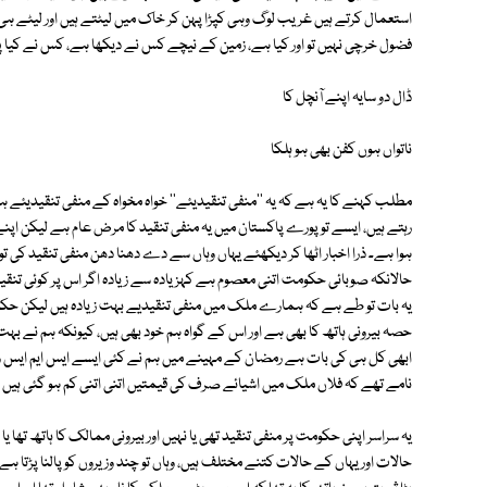
استعمال کرتے ہیں غریب لوگ وہی کپڑا پہن کر خاک میں لیٹتے ہیں اور لیٹے ہی 
فضول خرچی نہیں تو اور کیا ہے، زمین کے نیچے کس نے دیکھا ہے، کس نے کیا پ
ڈال دو سایہ اپنے آنچل کا
ناتواں ہوں کفن بھی ہو ہلکا
مطلب کہنے کا یہ ہے کہ یہ ''منفی تنقیدیئے'' خواہ مخواہ کے منفی تنقیدیئے ہو
رہتے ہیں، ایسے تو پورے پاکستان میں یہ منفی تنقید کا مرض عام ہے لیکن اپنے 
ہوا ہے۔ ذرا اخبار اٹھا کر دیکھئے یہاں وہاں سے دے دھنا دھن منفی تنقید کی ت
حالانکہ صوبائی حکومت اتنی معصوم ہے کہزیادہ سے زیادہ اگر اس پر کوئی تنقی
یہ بات تو طے ہے کہ ہمارے ملک میں منفی تنقیدیے بہت زیادہ ہیں لیکن حکومت
حصہ بیرونی ہاتھ کا بھی ہے اور اس کے گواہ ہم خود بھی ہیں، کیونکہ ہم نے بہت س
ابھی کل ہی کی بات ہے رمضان کے مہینے میں ہم نے کئی ایسے ایس ایم ایس
نامے تھے کہ فلاں ملک میں اشیائے صرف کی قیمتیں اتنی اتنی کم ہو گئی ہیں اور پھ
یہ سراسر اپنی حکومت پر منفی تنقید تھی یا نہیں اور بیرونی ممالک کا ہاتھ تھا یا
حالات اور یہاں کے حالات کتنے مختلف ہیں، وہاں تو چند وزیروں کو پالنا پڑتا ہے 