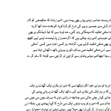
شر پسند عناصر اپنے یہاں بھی بہت ہیں، اتنے زیادہ کہ حکومتوں کو کام
ام کرتی ہے جیسے روپے کی شرح کم کرنا تو یہ کم بخت منہ اٹھا کر یہ
 منفی تنقید کہ مہنگائی بڑھ گئی۔ حد تو یہ ہے کہ لوڈ شیڈنگ پر بھی
ں کے حوصلے اتنے بڑھ چکے ہیں کہ اگر ممبران پارلیمنٹ اپنے لیے کچھ
ر بھی منفی تنقید کرتے ہیں۔ گزشتہ روز کسی اخبار میں کسی ''منفی
 ہے، اس منفی تنقید میں صاف طور پر بیرونی ہاتھ دکھائی دیتا ہے
سونا اچھالتے ہوئے پشاور سے کراچی اور کراچی سے کوئٹہ کا سفر کرے
 یہ تو ہم نے خود اکثر دیکھا ہے کہ شیر اور بکری ایک گھاٹ پر ایک
ں کہ ہر روز ایک نئی بکری شیر کے ساتھ ایک گھاٹ پر پانی پینے کی
جانے کہاں چلی جاتی ہے چنانچہ دریائے راوی نہ صرف چین ہی چین ہی
الم ہے کہ امیر و غریب دونوں ایک ہی طرح کا کپڑا پہنتے ہیں، بلکہ اس
لوگ زیب تن کر کے ذرا بھی میلا نہیں ہونے دیتے اور نہایت احتیاط سے