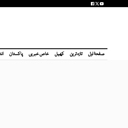
صفحۂ اول
تازہ ترین
کھیل
خاص خبریں
پاکستان
انٹ