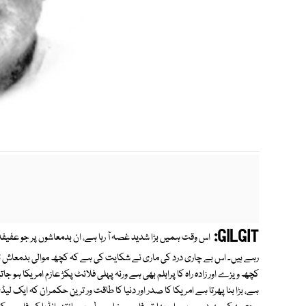
m
GILGIT:
اس وقت ہمیں بڑا شدید غصہ آ رہا ہے، ان بدمعاشوں پر جو عفیفۂ جہ
رہے ہیں۔ اس بے چاری درد کی ماری نے شکایت کی ہے کہ کچھ موالی بدمعاش ٹوئٹر 
کچھ ویزے اور زادہ راہ کا پرابلم بھی ہے ورنہ پہلی فلائٹ پکڑ عازم امریکا ہو جاتے 
ہے، بڑا بنا پھرتا ہے امریکا کا صدر اور دنیا کا طاقت ور ترین حکمران کہ ایک ل