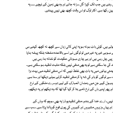
رہتے ہیں جب تک کپڑا گل سڑ نہ جائے اور وہ بھی زمین کے نیچے ۔۔۔ یہ
ہن رکھا ہے، اکثر لوگ تو اس وقت کچھ بھی نہیں پہنتے،
تے ہیں، کوئی بات ہو نہ ہو یہ اپنی کالی زبان سے کچھ نہ کچھ کہتے ہی
صوبے خیر پہ خیر میں تو لوگوں نے اسے باقاعدہ مشغلہ بلکہ پیشہ بنایا
وپیں چل رہی ہیں اور بے چاری صوبائی حکومت کو نشانہ بنا رہی ہیں
د کی جا سکتی ہے تو وہ بھی منفی نہیں بلکہ مثبت تنقید ہو سکتی ہے۔
ی بیانوں میں یہ بات بھی غلط نہیں کہ اس منفی تنقید میں بہت بڑا
ے لوگوں کو باہر کی شہ پا کر منفی تنقید کرتے ہوئے دیکھا اور سنا ہے،
 وصول کیے جن میں رمضان المبارک کے لیے دوسرے ملکوں کے نرخ
ر اپنے ہاں کے نرخ نامے بتا کر کہا گیا تھا کہ وہ دیکھو اور یہ دیکھو۔
 نہیں۔ ارے خدا کے بندو، منفی تنقیدیو ذرا یہ بھی سوچو کہ وہاں کے
اور یہاں وزیروں مشیروں اور کبیروں کی پوری فوج کو پالنا پڑتا ہے، سب سے