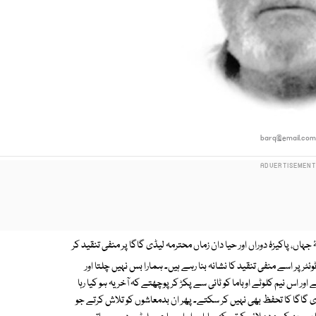
barq@email.co
اں، پاکیزۂ دوراں اور حیا دان زماں محترمہ لیڈی گاگا پر منفی تنقید کر
پر اسے منفی تنقید کا نشانہ بنا رہے ہیں۔ ہمارا بس نہیں چلتا اور
اور اس نیم کلوٹے اوباما کو ٹائی سے پکڑ کر پوچھتے کہ آخر یہ ہو کیا رہا
یڈی گاگا کا تحفظ بھی نہیں کر سکتے۔ پھر ان بدمعاشوں کو تلاش کرتے جو