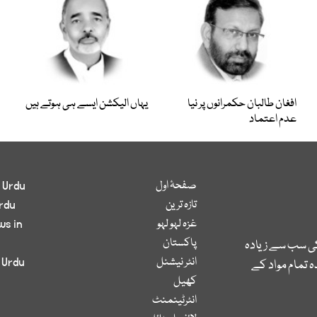
افغان طالبان حکمرانوں پر نیا
یہاں الیکشن ایسے ہی ہوتے ہیں
عدم اعتماد
صفحۂ اول
 Urdu
تازہ ترین
rdu
غزہ لہو لہو
ws in
پاکستان
کی سب سے زیادہ
انٹر نیشنل
 Urdu
 تمام مواد کے
کھیل
انٹرٹینمنٹ