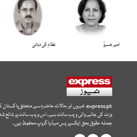
امیر خسروؒ
نظام کی دہائی
express.pk
خبروں اور حالات حاضرہ سے متعلق پاکستان 
وزٹ کی جانے والی ویب سائٹ ہے۔ اس ویب سائٹ پر شائع شدہ
جملہ حقوق بحق ایکسپریس میڈیا گروپ محفوظ ہیں۔