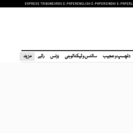
EXPRESS TRIBUNE
URDU E-PAPER
ENGLISH E-PAPER
SINDHI E-PAPER
L
دلچسپ و عجیب
سائنس و ٹیکنالوجی
بزنس
رائے
مزید