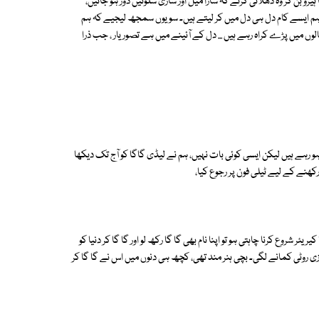
رو بن کر وہ دھلائی کرتے کہ سارا میل اور ساری سلوٹیں دور ہو جاتیں،
م ایسے کام دل ہی دل میں کر لیتے ہیں۔ سو یوں سمجھ لیجیے کہ ہم
وں میں پڑے کراہ رہے ہیں ... دل کے آئینے میں ہے تصور یار ، جب ذرا
رہے ہیں لیکن ایسی کوئی بات نہیں، ہم نے لیڈی گاگا کو آج تک دیکھا
کھنے کے لیے ٹیلی فون پر رجوع کیا،
یئر شروع کرنا چاہتی ہو تو اپنا نام بھی گا گا رکھ لو اور گا گا کر دنیا کو
نی روزی روٹی کمانے لگی۔ بچی ہنر مند تھی، کچھ ہی دنوں میں اس نے گا گا کر