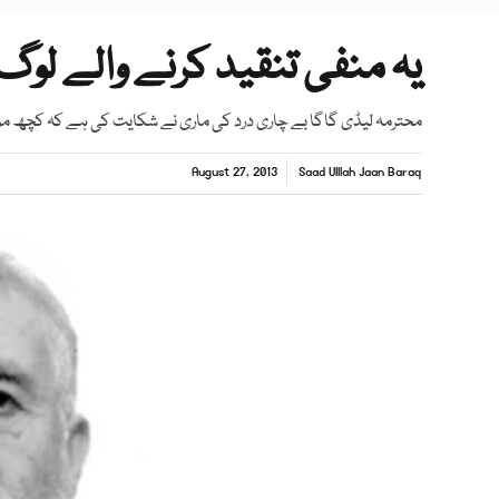
یہ منفی تنقید کرنے والے لوگ
محترمہ لیڈی گاگا بے چاری درد کی ماری نے شکایت کی ہے کہ کچھ موالی 
August 27, 2013
Saad Ulllah Jaan Baraq