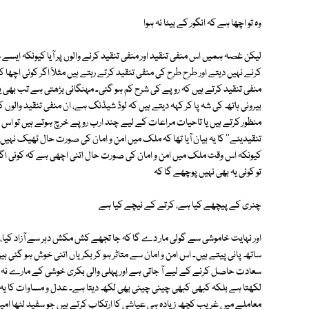
وہ تو اچھا ہے کہ انگور کے بیٹا نہ ہوا
لیکن غصہ ہمیں اس منفی تنقید اور منفی تنقید کرنے والوں پر آیا کیونکہ ایسے 
کرنے نہیں دیتے اور طرح طرح کی منفی تنقید کرتے رہتے ہیں مثلاً اگر کوئی اچھا ک
منفی تنقید کرتے ہیں کہ روپے کی شرح کم ہو گئی۔ مہنگائی بڑھتی ہے تب بھی یہ
بیرونی ہاتھ کی شہ پا کر کہہ دیتے ہیں کہ لوڈ شیڈنگ ہے، ان منفی تنقید والو
منظور کرتے ہیں یا تاحیات مراعات کے لیے چند ارب روپے خرچ ہوتے ہیں تو اس پ
تنقیدیئے'' کا یہ بیان آیا تھا کہ ملک میں امن و امان کی صورت حال ٹھیک نہیں
کیونکہ اس وقت ملک میں امن و امان کی صورت حال اتنی اچھی ہے کہ کوئی اگر 
تو کوئی یہ بھی نہیں پوچھے گا کہ
چنری کے پیچھے کیا ہے، کرتے کے نیچے کیا ہے
اور نہایت خاموشی سے گولی مار دے گا کہ جا تجھے کش مکش دہر سے آزاد کیا، اور
ساتھ پانی پیتے ہیں۔ اس امن و امان سے متاثر ہو کر بکریاں اتنی خوش ہو گئی ہی
سعادت حاصل کرنے کے لیے آ جاتی ہے اور پہلی والی بکری خوشی کے مارے نہ 
لکھتا ہے بلکہ کبھی کبھی چینی چینی بھی لکھ دیتا ہے۔ عدل و مساوات کا یہ ع
معاملے میں غریب کچھ زیادہ ہی عیاشی کا ارتکاب کرتے ہیں جو سفید لٹھا امیر 