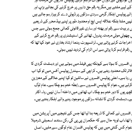
ں کو ڈیوٹی کے دوران خوراک فراہم کرنے، پولیس گاڑیوں کی مرمت اور
لیے ملتے ہیں مگر یہ رقم حق داروں پر خرچ کرنے کی بجائے ہڑپ اور
لے پولیس اہلکار گرمی سردی سڑکوں پر ڈیوٹی دے کر بیزار ہو جاتے ہیں
نہیں ملتا بلکہ علاقہ ایس ایچ او محدود طور پر اپنے ہیڈ محرر کے ذریعے
اس ہر بیٹ سے رقم اور بھتہ اور ساری غیر قانونی کمائی جمع ہوتی ہے جس
 چھوٹی موٹی مرمت، پٹرول، تھانے کی اسٹیشنری پر رقم خرچ کرنے کے
راجات کرنے پڑتے ہیں۔ ٹرانسپورٹ رہنما ارشاد بخاری نے خود کہا تھا کہ
م فراہم کرنا پڑتی ہے اس الزام کی تردید نہیں ہوئی۔
فسروں کا ہوتا ہے کیونکہ یہی فیلڈ میں ہوتے ہیں اور دہشت گردی کا
دفاتر تک محدود رہتے ہیں۔ کراچی کے سینٹرل پولیس آفس میں تو کیا اب
یں رہا ہے۔ اعلیٰ پولیس افسروں نے سائلین تو کیا اپنے علاقے کے معززین
رتے ہیں۔ عوام کا پولیس افسروں سے رابطہ ختم ہو چکا ہے۔ عام لوگ
یوں کا دور ختم ہو چکا۔ اب تھانوں میں داخلہ آسان نہیں رہا۔ اکثر
۔ دہشت گردی کا نشانہ سڑکوں پر موجود رہنے والے اہلکار بنتے ہیں۔
فسروں نے کمائی کا ذریعہ بنا لیا تھا جس کے نتیجے میں آپریشن میں
ہوا تھا۔اب تو یہ حال ہے کہ حکمران پی پی کی رکن سندھ اسمبلی شرمیلا
و عوام کس گنتی میں ہیں کہ پولیس افسران عام لوگوں سے ملیں۔ اصل