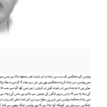
پولیس کے محکمے کو سب سے زیادہ برا اور رشوت خور سمجھا جاتا ہے جس 
میں پولیس سے زیادہ کرپٹ محکمے بھی ہیں جن سے عوام کا کم ہی واسطہ پڑتا ہ
ہوتی ہیں نہ وہ بدنام ہیں اور رشوت کوئی اور کروڑوں اربوں میں کھا گیا ہے ج
کی وجہ یہ ہے کہ ہزاروں روپے لوگوں کی جیبوں سے جاتے ہیں جس کی وجہ سے ش
میں بدنام محکمہ پولیس میں ایس پی سطح سے اوپر کے تمام اعلیٰ افسر پارسا 
اہلکاروں سے ہوتی ہیں کیونکہ کہا جاتا ہے کہ یہی پولیس اہلکار نیچے سے کما کر