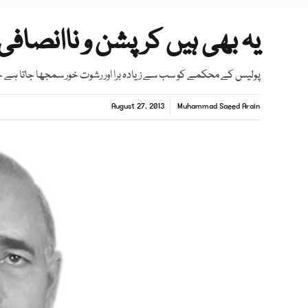
یہ بھی ہیں کرپشن و ناانصافی 
پولیس کے محکمے کو سب سے زیادہ برا اور رشوت خور سمجھا جاتا 
August 27, 2013
Muhammad Saeed Arain