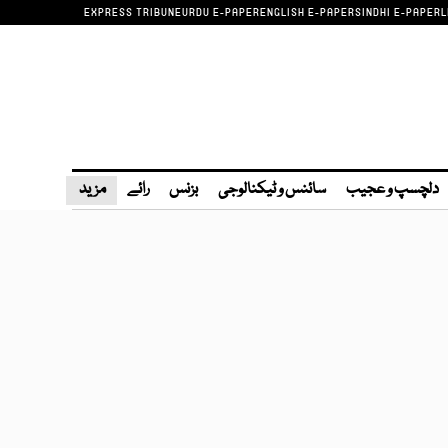
EXPRESS TRIBUNE
URDU E-PAPER
ENGLISH E-PAPER
SINDHI E-PAPER
L
دلچسپ و عجیب
سائنس و ٹیکنالوجی
بزنس
رائے
مزید