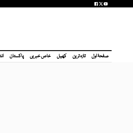
صفحۂ اول
تازہ ترین
کھیل
خاص خبریں
پاکستان
انٹ