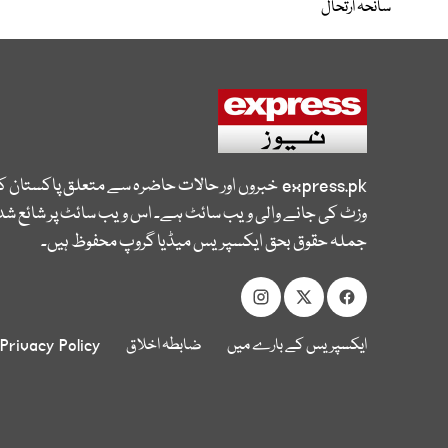
سانحہ ارتحال
express.pk
خبروں اور حالات حاضرہ سے متعلق پاکستان 
وزٹ کی جانے والی ویب سائٹ ہے۔ اس ویب سائٹ پر شائع شدہ
جملہ حقوق بحق ایکسپریس میڈیا گروپ محفوظ ہیں۔
ایکسپریس کے بارے میں
ضابطہ اخلاق
Privacy Policy