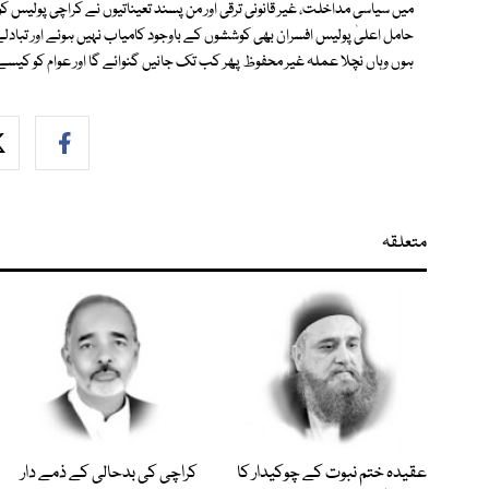
میں سیاسی مداخلت، غیر قانونی ترقی اور من پسند تعیناتیوں نے کراچی پولیس 
حامل اعلیٰ پولیس افسران بھی کوششوں کے باوجود کامیاب نہیں ہوئے اور تبادلے 
ہوں وہاں نچلا عملہ غیر محفوظ پھر کب تک جانیں گنوائے گا اور عوام کو ک
متعلقہ
عقیدہ ختم نبوت کے چوکیدار کا
کراچی کی بدحالی کے ذمے دار