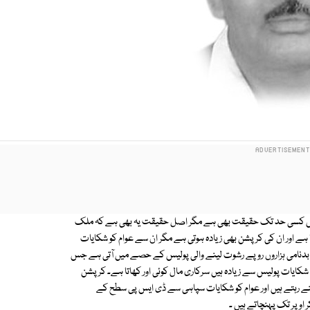
میں کسی حد تک حقیقت بھی ہے مگر اصل حقیقت یہ بھی ہے کہ ملک
ے اور ان کی کرپشن بھی زیادہ ہوتی ہے مگر ان سے عوام کو شکایات
ب کہ بدنامی ہزاروں روپے رشوت لینے والی پولیس کے حصے میں آتی ہے جس
کایات پولیس سے زیادہ ہیں سرکاری مال کوئی اور کھاتا ہے۔ کرپشن
بنے رہتے ہیں اور عوام کو شکایات سپاہی سے ڈی ایس پی سطح کے
 اوپر تک پہنچاتے ہیں ۔