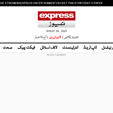
IVE STREAMING
EXPRESS ENTERTAINMENT
CRICKET PAKISTAN
TODAY'S PAPER
AUGUST 06, 2026
اشتہار لگائیں |
لائیو ٹی وی
| آج کا اخبار
ر نیشنل
ٹاپ ٹرینڈ
انٹرٹینمنٹ
لائف اسٹائل
فیکٹ چیک
صحت