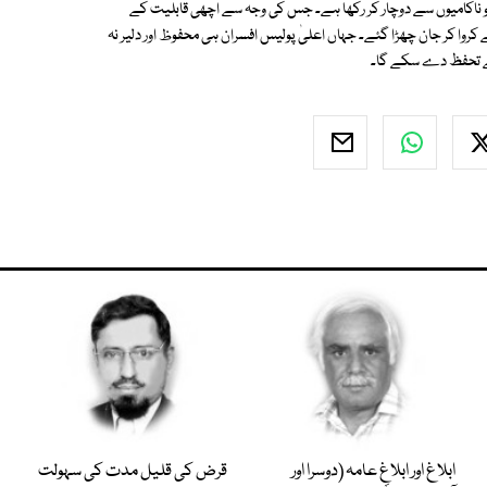
کو ناکامیوں سے دوچار کر رکھا ہے۔ جس کی وجہ سے اچھی قابلیت کے
کروا کر جان چھڑا گئے۔ جہاں اعلیٰ پولیس افسران ہی محفوظ اور دلیر نہ
یسے تحفظ دے سکے گا۔
ابلاغ اور ابلاغِ عامہ (دوسرا اور
قرض کی قلیل مدت کی سہولت