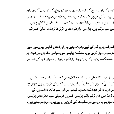
 پولیس کے لیے ضلع کے ایس ایس پی ڈویژن و رینج کے لیے ڈی آئی جی اور
س پی سے آئی جی پی کے دفاتر میں سویلین ملازمین بھی مختلف عہدوں پر
تے ہیں اور یہ پولیس اہلکاروں سے رشوت لیے بغیر انھیں قانونی چھٹی
بلی بنے ہوتے ہیں۔ پولیس رولز کے مطابق کوئی ڈائریکٹ اعلیٰ افسر کے
م قدم پر ہر کام کے لیے رشوت دیتے ہیں اور فحش گالیاں بھی یہیں سے
بمع سود وصول کرتے ہیں۔ محکمہ پولیس میں سیاسی سفارش اور رشوت پر
 کہ محکمہ پولیس کے وردی والے اہلکار اور نچلے افسران خود کرپشن اور
ن پر زیادہ عائد ہوتی ہے۔ غیر ممالک میں تربیت کے لیے جب پولیس
ے اعلیٰ افسران باہر جانے کے لیے وہ اپنے نام پیش کر دیتے ہیں جہاں وہ
ئی تربیت کو خود تک محدود رکھتے ہیں اور اپنے ماتحت افسروں کی
لڈ میں کام کرنے والے پولیس افسروں کو ہوتی ہے۔ مگر اعلیٰ پولیس
 ضایع ہو جاتی ہے اور حکومت کے کروڑوں روپے بھی ضایع ہو جاتے ہیں۔