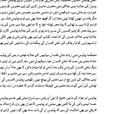
اعلیٰ پولیس افسروں خصوصاً ایس ایس پی کو ہر سال کروڑوں روپے پولیس اہلکارو
پٹرول کے علاوہ اپنے علاقے میں مخبری حاصل کرنے کے لیے مخبروں کو دینے کے 
خوردبرد ہو جاتی ہے۔ اہم قومی دنوں اور مذہبی جلسے جلوسوں میں ڈیوٹی دینے وا
مگر وقت پر انھیں کھانا نہیں ملتا اور اگر کچھ ملتا بھی ہے تو وہ پولیس فنڈ سے 
فراہم کراتا ہے۔ ہر تھانے کا ہیڈ محرر تھانہ انچارج کا خزانچی ہوتا ہے جس کے پ
سے ہیڈ محرر کو اپنے افسروں کی ضروریات پوری کرنے کے علاوہ پولیس گاڑی کی
علاوہ اپنے خلاف خبروں کی اشاعت رکوانے کے لیے بھی چائے پانی پر بھی کافی اخ
ٹرانسپورٹروں کو تو ٹریفک کے اعلیٰ افسران کی بیگمات کی ساڑھیوں کے لیے بھی رق
محکمہ پولیس میں زیادہ جانی نقصان سپاہیوں کے علاوہ نچلے درجے کے پولیس ا
نشانہ بنتے ہیں جب کہ اعلیٰ افسران خود سیکیورٹی میں سفر کرتے ہیں اور اپنے 
دیگر اعلیٰ افسران کے پاس ایک عام آدمی تو کیا میڈیا والوں کا بھی جانا آسان نہ
سے ملنا بند کر رکھا ہے وہ صرف اپنے خاص ملنے والوں سے ہی ملنے پر اکتفا ک
اپنے علاقے کے ایس ایچ او سے ملنے کی پہنچ نہیں رکھتے۔ پولیس افسروں کی کچہر
تھانوں کے آہنی گیٹ بند ملتے ہیں کیونکہ دہشت گردی کا خطرہ دن رات رہتا ہے
پولیس اور عوام کے مابین خلیج کراچی آپریشن سے شروع ہوئی تھی جسے پولیس ا
حصہ لینے والوں کی ہلاکتیں بھی ہوئیں اور پولیس کا مورال بھی بری طرح متاثر 
فاروقی نے بھی شکایت کی ہے کہ پولیس ان کی بات سننا بھی گوارا نہیں کرتے ت