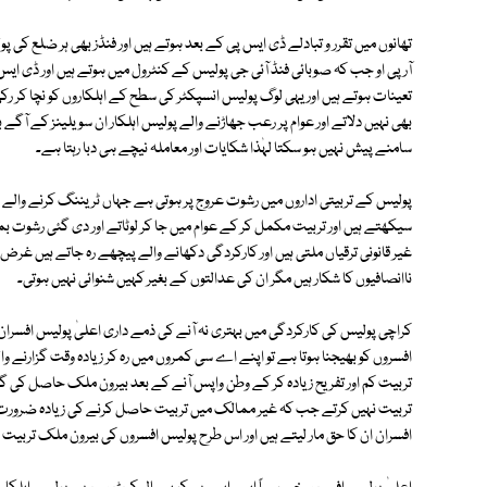
تھانوں میں تقرر و تبادلے ڈی ایس پی کے بعد ہوتے ہیں اور فنڈز بھی ہر ضلع کی
آر پی او جب کہ صوبائی فنڈ آئی جی پولیس کے کنٹرول میں ہوتے ہیں اور ڈی ای
تعینات ہوتے ہیں اور یہی لوگ پولیس انسپکٹر کی سطح کے اہلکاروں کو نچا کر رکھ
بھی نہیں دلاتے اور عوام پر رعب جھاڑنے والے پولیس اہلکار ان سویلینز کے آگے 
سامنے پیش نہیں ہو سکتا لہٰذا شکایات اور معاملہ نیچے ہی دبا رہتا ہے۔
پولیس کے تربیتی اداروں میں رشوت عروج پر ہوتی ہے جہاں ٹریننگ کرنے والے قد
سیکھتے ہیں اور تربیت مکمل کر کے عوام میں جا کر لوٹاتے اور دی گئی رشوت 
غیر قانونی ترقیاں ملتی ہیں اور کارکردگی دکھانے والے پیچھے رہ جاتے ہیں غرض
ناانصافیوں کا شکار ہیں مگر ان کی عدالتوں کے بغیر کہیں شنوائی نہیں ہوتی۔
کراچی پولیس کی کارکردگی میں بہتری نہ آنے کی ذمے داری اعلیٰ پولیس افسرا
افسروں کو بھیجنا ہوتا ہے تو اپنے اے سی کمروں میں رہ کر زیادہ وقت گزارنے وال
تربیت کم اور تفریح زیادہ کر کے وطن واپس آنے کے بعد بیرون ملک حاصل کی گ
تربیت نہیں کرتے جب کہ غیر ممالک میں تربیت حاصل کرنے کی زیادہ ضرورت فی
افسران ان کا حق مار لیتے ہیں اور اس طرح پولیس افسروں کی بیرون ملک تربیت