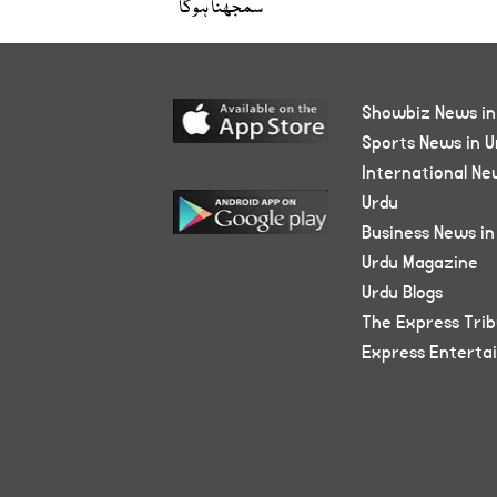
سمجھنا ہوگا
Showbiz News in
Sports News in U
International Ne
Urdu
Business News in
Urdu Magazine
Urdu Blogs
The Express Tri
Express Enterta