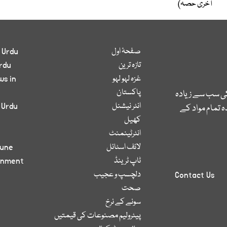
آخری حصہ)
صفحۂ اول
 Urdu
تازہ ترین
rdu
غزہ لہو لہو
ws in
پاکستان
کی سب سے زیادہ
انٹر نیشنل
 Urdu
 تمام مواد کے
کھیل
انٹرٹینمنٹ
لائف اسٹائل
bune
ٹاپ ٹرینڈ
inment
دلچسپ و عجیب
Contact Us
صحت
سونے کے نرخ
پیٹرولیم مصنوعات کی قیمتیں