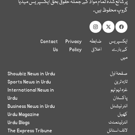
پر شائع شدہ تمام مواد کے جملہ حقوق بحق ایکسپریس میڈیا
گروپ محفوظ ہیں۔
ایکسپریس
ضابطہ
Privacy
Contact
کے بارے
اخلاق
Policy
Us
میں
صفحۂ اول
Showbiz News in Urdu
تازہ ترین
Sports News in Urdu
غزہ لہو لہو
International News in
پاکستان
Urdu
انٹر نیشنل
Business News in Urdu
کھیل
Urdu Magazine
انٹرٹینمنٹ
Urdu Blogs
لائف اسٹائل
The Express Tribune