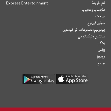
ٹاپ ٹرینڈ
Express Entertainment
دلچسپ و عجیب
صحت
سونے کے نرخ
پیٹرولیم مصنوعات کی قیمتیں
سائنس و ٹیکنالوجی
بلاگ
بزنس
ویڈیوز
جرائم