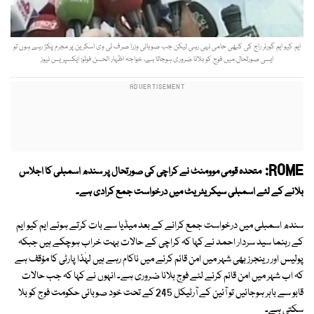
ایم کیو ایم گورنر راج کی کبھی حامی نہی رہی لیکن جب صوبائی وزرا صرف ٹی وی اسکرین پر مجرم پکڑ رہے ہوں تو
ایسی صورتحال میں فوج کو بلانا ضروری ہوجاتا ہے، خواجہ اظہار الحسن فوٹو: ایکسپریس نیوز
ROME:
متحدہ قومی موومنٹ نے کراچی کی صورتحال پر سندھ اسمبلی کا اجلاس
بلانے کے لئے اسمبلی سیکریٹریٹ میں درخواست جمع کرادی ہے۔
سندھ اسمبلی میں درخواست جمع کرانے کے بعد میڈیا سے بات کرتے ہوئے ایم کیو ایم
کے رہنما سید سردار احمد نے کہا کہ کراچی کے حالات بہت خراب ہوچکے ہیں جبکہ
پولیس اور رینجرز بھی شہر میں امن قائم کرنے میں ناکام رہے ہیں لہٰذا پارٹی کا مؤقف ہے
کہ اب شہر میں امن قائم کرنے لئے فوج بلانا ضروری ہے۔ انہوں نے کہا کہ جب حالات
قابو سے باہر ہوجائیں تو آئین کے آرٹیکل 245 کے تحت خود صوبائی حکومت فوج کو بلا
سکتی ہے۔