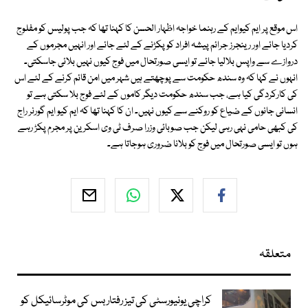
اس موقع پر ایم کیوایم کے رہنما خواجہ اظہار الحسن کا کہنا تھا کہ جب پولیس کو مفلوج
کردیا جائے اور رینجرز جرائم پیشہ افراد کو پکڑنے کے لئے جائے اور انہیں مجرموں کے
دروازے سے واپس بلالیا جائے تو ایسی صورتحال میں فوج کیوں نہیں بلائی جاسکتی۔
انہوں نے کہا کہ وہ سندھ حکومت سے پوچھتے ہیں شہر میں امن قائم کرنے کے لئے اس
کی کارکردگی کیا ہے، جب سندھ حکومت دیگر کاموں کے لئے فوج بلا سکتی ہے تو
انسانی جانوں کے ضیاع کو روکنے سے کیوں نہیں۔ ان کا کہنا تھا کہ ایم کیو ایم گورنر راج
کی کبھی حامی نہی رہی لیکن جب صوبائی وزرا صرف ٹی وی اسکرین پر مجرم پکڑ رہے
ہوں تو ایسی صورتحال میں فوج کو بلانا ضروری ہوجاتا ہے۔
متعلقہ
کراچی یونیورسٹی کی تیز رفتار بس کی موٹرسائیکل کو