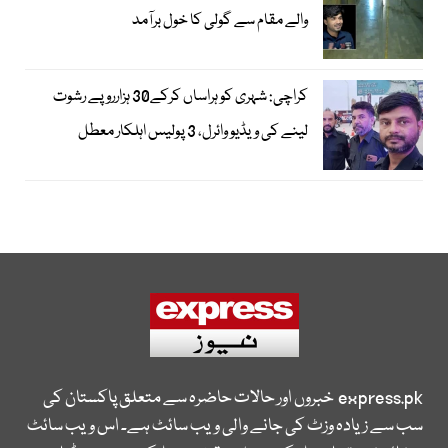
والے مقام سے گولی کا خول برآمد
کراچی: شہری کو ہراساں کرکے30 ہزارروپے رشوت
لینے کی ویڈیو وائرل، 3 پولیس اہلکار معطل
express.pk
خبروں اور حالات حاضرہ سے متعلق پاکستان کی
سب سے زیادہ وزٹ کی جانے والی ویب سائٹ ہے۔ اس ویب سائٹ