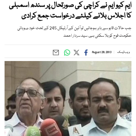
ایم کیو ایم نے کراچی کی صورتحال پر سندھ اسمبلی
کا اجلاس بلانے کیلئے درخواست جمع کرادی
جب حالات قابو سے باہر ہوجائیں تو آئین کے آرٹیکل 245 کے تحت خود صوبائی
حکومت فوج کو بلا سکتی ہے، سید سردار احمد
ویب ڈیسک
August 28, 2013