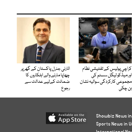
کراچی پولیس کے تفتیشی نظام
اٹارنی جنرل پاکستان کے گھر پر
اور میڈکو لیگل سسٹم کی
چھاپا مارنے والے اہلکاروں کا
مجموعی کارکردگی سوالیہ نشان
ضمانت کےلیے عدالت سے
بن چکی
رجوع
Showbiz News in
Sports News in U