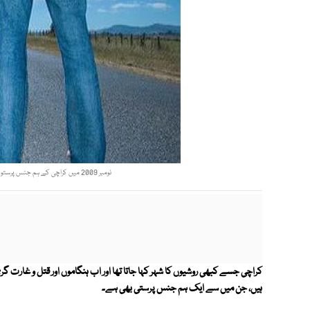
نومبر 2009 میں کراچی کے ہم جنس پرستوں نے شارع فیصل پر خصوصی پریڈ کا بھی انعقاد کیا تھا۔فوٹو : فائل
کراچی جسے کبھی روشیوں کا شہر کہا جاتا تھا اور اب ہنگاموں اور قتل و غارت گر
ہیں، جن میں سے ایک ہم جنس پرستی بھی ہے۔