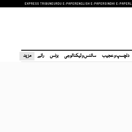
EXPRESS TRIBUNE
URDU E-PAPER
ENGLISH E-PAPER
SINDHI E-PAPER
L
دلچسپ و عجیب
سائنس و ٹیکنالوجی
بزنس
رائے
مزید