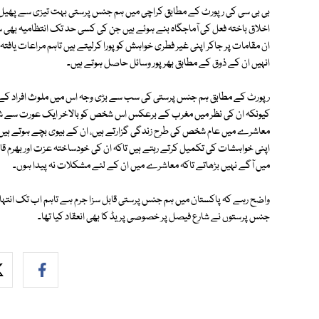
بی بی سی کی رپورٹ کے مطابق کراچی میں ہم جنس پرستی بہت تیزی سے پھیل 
اخلاق باختہ فعل کی آماجگاہ بنے ہوئے ہیں جن کی کسی حد تک انتظامیہ بھی س
ان مقامات پر جاکر اپنی غیر فطری خواہش کو پورا کرلیتے ہیں تاہم مراعات یا
انہیں ان کے ذوق کے مطابق بھرپور وسائل حاصل ہوتے ہیں۔
رپورٹ کے مطابق ہم جنس پرستی کی سب سے بڑی وجہ اس میں ملوث افراد کے سر
کیونکہ ان کی نظر میں مغرب کے برعکس اس شخص کو بالاخر ایک عورت سے شادی
معاشرے میں عام شخص کی طرح زندگی گزارتے ہیں، ان کے بیوی بچے ہوتے ہیں جن 
اپنی خواہشات کی تکمیل کرتے رہتے ہیں تاکہ ان کی خودساختہ عزت اور بھرم قا
میں آگے نہیں بڑھاتے تاکہ معاشرے میں ان کے لئے مشکلات نہ پیدا ہوں۔
جنس پرستوں نے شارع فیصل پر خصوصی پریڈ کا بھی انعقاد کیا تھا۔