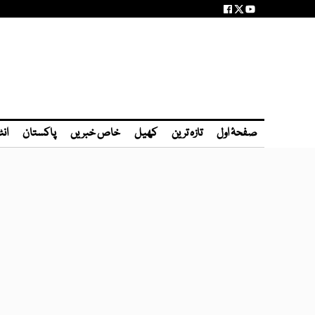
صفحۂ اول
تازہ ترین
کھیل
خاص خبریں
پاکستان
انٹ