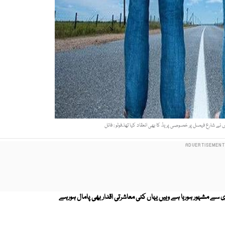
ی سے مشہور ہورہا ہے وہیں یہاں کئی معاشرتی اقدار بھی پامال ہورہے