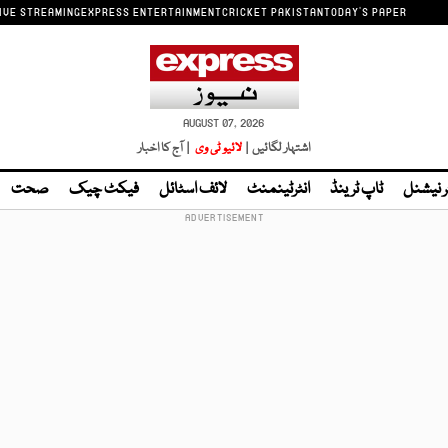
IVE STREAMING
EXPRESS ENTERTAINMENT
CRICKET PAKISTAN
TODAY'S PAPER
AUGUST 07, 2026
اشتہار لگائیں |
لائیو ٹی وی
| آج کا اخبار
ر نیشنل
ٹاپ ٹرینڈ
انٹرٹینمنٹ
لائف اسٹائل
فیکٹ چیک
صحت