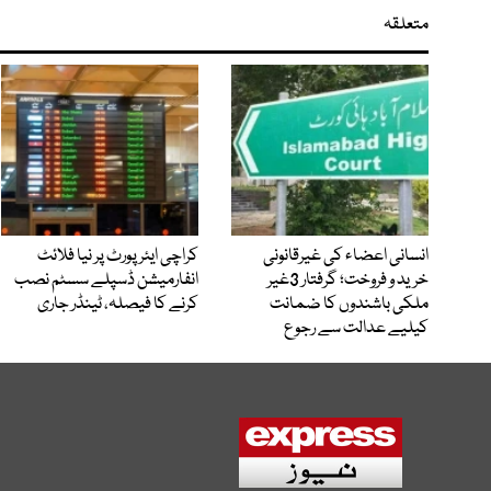
متعلقہ
انسانی اعضاء کی غیرقانونی
کراچی ایئرپورٹ پر نیا فلائٹ
خرید و فروخت؛ گرفتار 3غیر
انفارمیشن ڈسپلے سسٹم نصب
ملکی باشندوں کا ضمانت
کرنے کا فیصلہ، ٹینڈر جاری
کیلیے عدالت سے رجوع