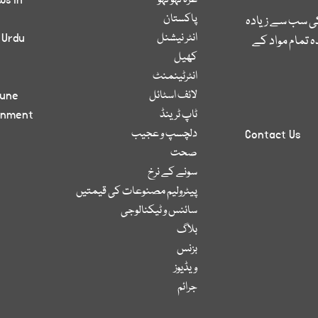
غزہ لہو لہو
ws in
پاکستان
کی سب سے زیادہ
انٹر نیشنل
 Urdu
 تمام مواد کے
کھیل
انٹرٹینمنٹ
لائف اسٹائل
bune
ٹاپ ٹرینڈ
inment
دلچسپ و عجیب
Contact Us
صحت
سونے کے نرخ
پیٹرولیم مصنوعات کی قیمتیں
سائنس و ٹیکنالوجی
بلاگ
بزنس
ویڈیوز
جرائم