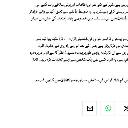
رہی ہے، شہر کے کئی عوامی مقامات اور پوش علاقے رات گئے اس
رپرستی کرتی ہے،غریب اور متوسط طبقے سے تعلق رکھنے والے افراد تو
فتہ طبقات میں اس سلسلے میں خصوصی پارٹیز منعقد کی جاتی ہیں جہاں
پرستوں کا اسے جوانی کی غلطیاں قرار دے کر آنکھ چرا لینا ہے
 ہی کرنا پڑتی ہے جس کے بعد اس بے راہ روی میں ملوث افراد
سے ان کا رشتہ روایتی طور پر بہت مضبوط نظر آتا ہے تاہم در پردہ وہ
ئم رہے۔ یہ افراد کسی بھی ایک شخص سے اپنے تعلقات کو مربوط انداز
واضح رہے کہ پاکستان میں ہم جنس پرستی قابل سزا جرم ہے تاہم اب تک انتہائی کم افراد کو اس کی سزا ملی ہے اور نومبر 2009 میں کراچی کے ہم