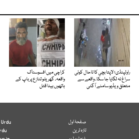
راولپنڈی؛ لاپتا بچی کا تاحال کوئی
کراچی میں افسوسناک
سراغ نہ لگایا جا سکا، واقعے سے
واقعہ، گھریلو تنازع پر باپ کے
متعلق ویڈیو سامنے آگئی
ہاتھوں بیٹا قتل
صفحۂ اول
 Urdu
تازہ ترین
rdu