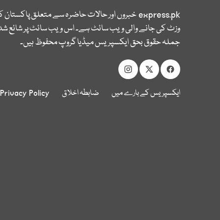
express.pk
خبروں اور حالات حاضرہ سے متعلق پاکستان 
وزٹ کی جانے والی ویب سائٹ ہے۔ اس ویب سائٹ پر شائع شدہ
جملہ حقوق بحق ایکسپریس میڈیا گروپ محفوظ ہیں۔
ایکسپریس کے بارے میں
ضابطہ اخلاق
Privacy Policy