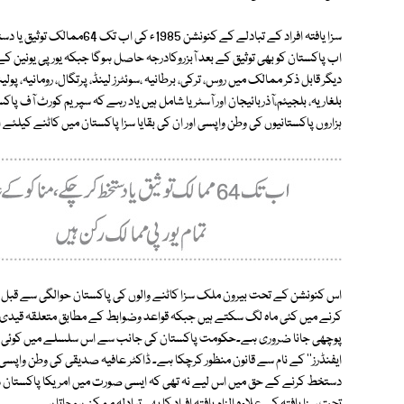
سزا یافتہ افراد کے تبادلے کے 
اب پاکستان کو بھی توثیق کے بعد آبزروکادرجہ حاصل ہوگا جبکہ یورپی یونین ک
دیگر قابل ذکر ممالک میں روس، ترکی، برطانیہ ،سوئٹرز لینڈ، پرتگال، رومانیہ، پولین
بلغاریہ، بلجیئم،آذربائیجان اور آسٹریا شامل ہیں یاد رہے کہ سپریم کورٹ آف
ہزاروں پاکستانیوں کی وطن واپسی اور ان کی بقایا سزا پاکستان میں کاٹنے کیلئے
اس کنونشن کے تحت بیرون ملک سزا کاٹنے والوں کی پاکستان حوالگی سے قبل 
کرنے میں کئی ماہ لگ سکتے ہیں جبکہ قواعد وضوابط کے مطابق متعلقہ قیدی سے
ایفنڈرز'' کے نام سے قانون منظور کرچکا ہے۔ ڈاکٹر عافیہ صدیقی کی وطن واپسی
دستخط کرنے کے حق میں اس لیے نہ تھی کہ ایسی صورت میں امریکا پاکستان سے