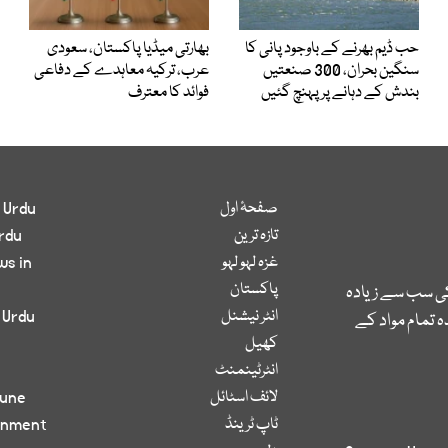
حب ڈیم بھرنے کے باوجود پانی کا
بھارتی میڈیا پاکستان، سعودی
سنگین بحران، 300 صنعتیں
عرب، ترکیہ معاہدے کے دفاعی
بندش کے دہانے پر پہنچ گئیں
فوائد کا معترف
صفحۂ اول
 Urdu
تازہ ترین
rdu
غزہ لہو لہو
ws in
پاکستان
کی سب سے زیادہ
انٹر نیشنل
 Urdu
 تمام مواد کے
کھیل
انٹرٹینمنٹ
لائف اسٹائل
bune
ٹاپ ٹرینڈ
inment