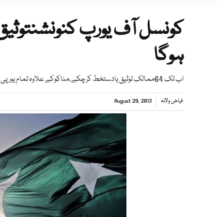
کونسل آف یورپ کنونشنتوثیق
ہوگا
اب تک 64ممالک توثیق یادستخط کرچکے،مناکوکے علاوہ تمام یورپی ممالک رکن ہیں
فیاض ولانہ
August 29, 2013