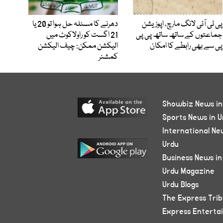
پی ٹی آئی لانگ مارچ، اپوزیشن
دھرنے کا مسئلہ حل ہوا تو 20 یا
جماعتوں کے ساتھ ساتھ پی پی
21 اگست کو راولاکوٹ میں
پی سے بھی رابطے کا امکان
الیکشن ممکن: چیف الیکشن
کمشنر
Showbiz News in
Sports News in U
International Ne
Urdu
Business News in
Urdu Magazine
Urdu Blogs
The Express Tri
Express Enterta