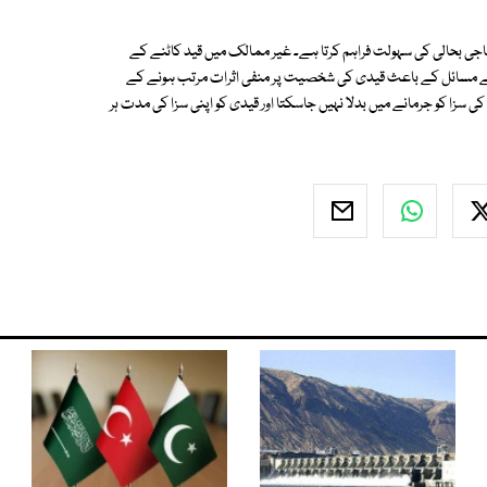
فتہ قیدیوں کی سماجی بحالی کی سہولت فراہم کرتا ہے۔ غیر ممالک میں قید کاٹنے کے
یسے مسائل کے باعث قیدی کی شخصیت پر منفی اثرات مرتب ہونے کے
ا کو جرمانے میں بدلا نہیں جاسکتا اور قیدی کو اپنی سزا کی مدت ہر