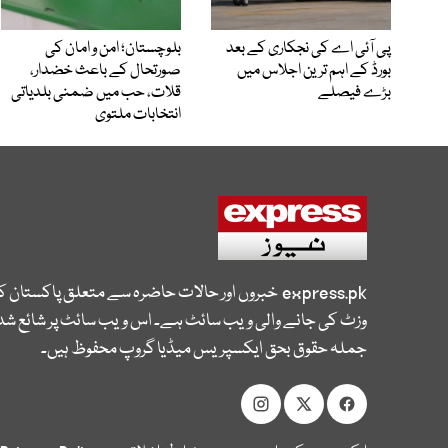
پی آئی اے کی نجکاری کے بعد
بلوچستان؛ امن و امان کی
بورڈ کے اہم ترین اجلاس میں
صورتحال کے باعث خضدار،
بڑے فیصلے
قلات، حب میں ضمنی بلدیاتی
انتخابات ملتوی
express.pk
خبروں اور حالات حاضرہ سے متعلق پاکستان 
وزٹ کی جانے والی ویب سائٹ ہے۔ اس ویب سائٹ پر شائع شدہ
جملہ حقوق بحق ایکسپریس میڈیا گروپ محفوظ ہیں۔