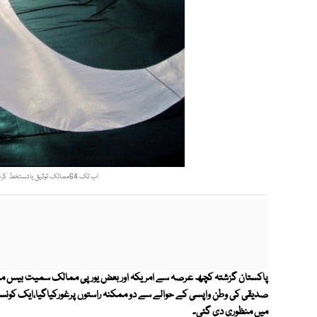
اب تک 64ممالک توثیق یادستخط کرچکے،مناکوکے علاوہ تمام یورپی ممالک رکن ہیں. فوٹو: فائل
پاکستان گزشتہ کچھ عرصہ سے امریکہ اور بعض یورپی ممالک سمیت بیس مما
صدیقی کی وطن واپسی کے حوالے سے دو ممکنہ راستوں پرغورکیاگیا،ایک کونسل
میں منظوری دی گئی۔