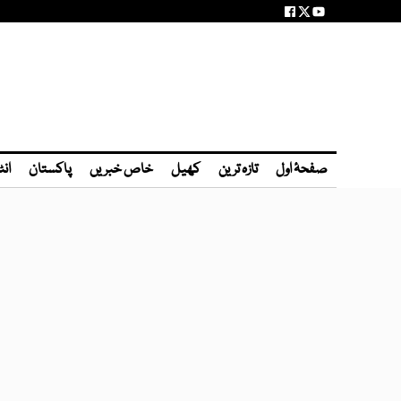
صفحۂ اول
تازہ ترین
کھیل
خاص خبریں
پاکستان
انٹ