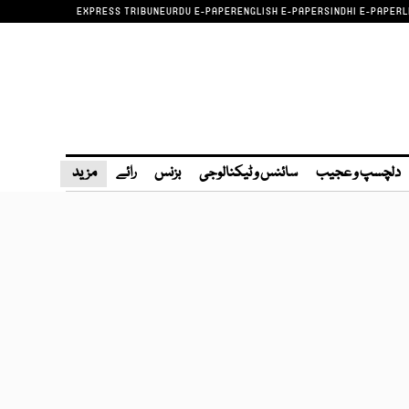
EXPRESS TRIBUNE
URDU E-PAPER
ENGLISH E-PAPER
SINDHI E-PAPER
L
دلچسپ و عجیب
سائنس و ٹیکنالوجی
بزنس
رائے
مزید