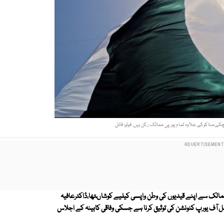
لک سے اپنے قیدیوں کی وطن واپسی کیلیے کوشاںتھا،ڈاکٹرعافیہ
 آف یورپ کنونشن کی توثیق کرنا ہے جسکی وفاقی کابینہ کے اجلاس