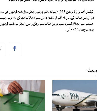
تحت سزا یافتہ کے علاوہ الزام یافتہ افراد کا بھی تبادلہ ممکن ہوجاتا ہے۔
کونسل آف یورو کنونشن 1985ء بنیادی طور پر غیر ملکی سزا یا
دوران اس ملک کی زبان نہ آنے اور رشتہ داروں سے ملاقات ممکن نہ ہونے ج
خدشے سے بچانا مقصود ہے۔ بیرون ملک سے وطن واپس منگوائے گئے قیدیوں کی سز
صورت پوری کرنا ہوگی۔
متعلقہ