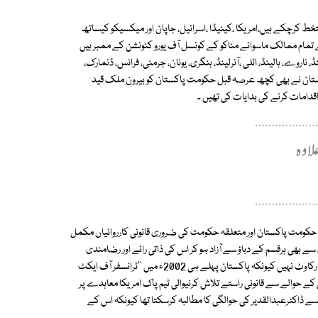
کنونشن 1985ء کی اب تک 64ممالک توثیق یا دستخط کرچکے ہیں،امریکا ،کینیڈا ،اسرائیل، جاپان اور میکسیکو کیساتھ
ے تمام ممالک ماسوائے مناکو کے کونسل آف یورو کنونشن کے ممبر ہیں
ڈ، ناروے، ہالینڈ، اٹلی ،آئرلینڈ، ہنگری، یونان، جرمنی، فرانس، ڈنمارک،
 پاکستان نے بھی کچھ عرصہ قبل حکومت پاکستان کو بیرون ملک قید
 اقدامات کرنے کی ہدایات کی تھیں ۔
حکومت پاکستان اور متعلقہ حکومت کی ضروری قانونی کارروائیاں مکمل
 بھی ہرقسم کے دباؤ سے آزاد ہو کر اس کی ذاتی رائے اور رضامندی
پوچھی جانا ضروری ہے۔حکومت پاکستان کی جانب سے اس سلسلے میں کوئی رکاوٹ نہیں کیونکہ پاکستان پہلے ہی 2002ء میں ''ٹرانسفر آف ایکٹ
 کے حوالے سے قانونی راستے تلاش کرنیوالی ٹیم پاک امریکا معاہدے پر
 ڈاکٹرعبدالقدیر کی حوالگی کا مطالبہ کرسکتا تھا کیونکہ اس کے