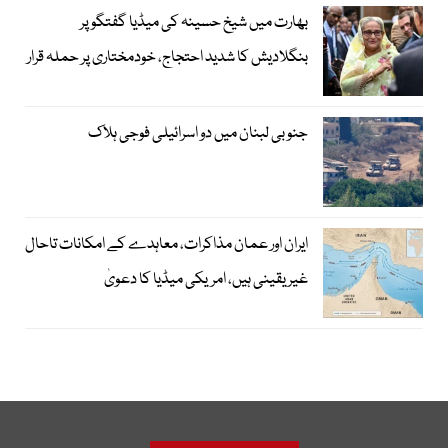
بھارت میں شیخ حسینہ کی میڈیا گفتگو پر
بنگلادیش کا شدید احتجاج، خودمختاری پر حملہ قرار
جنوبی لبنان میں دو اسرائیلی فوجی ہلاک
ایران اور عمان مذاکرات، معاہدے کے امکانات تاحال
غیر یقینی ہیں، امریکی میڈیا کا دعویٰ