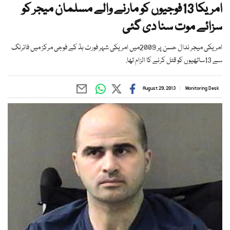
امریکا 13فوجیوں کو مارنے والے مسلمان میجر کو
سزائے موت سنا دی گئی
امریکی میجر ندال حسن پر 2009میں امریکی شہر فورٹ ہڈ کے فوجی مرکز میں فائرنگ
سے 13ساتھیوں کو قتل کرنے کا الزام تھا.
August 29, 2013
Monitoring Desk