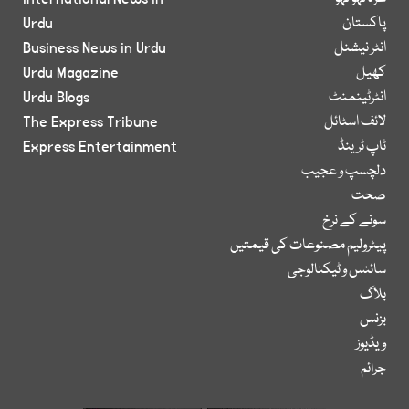
پاکستان
Urdu
انٹر نیشنل
Business News in Urdu
کھیل
Urdu Magazine
انٹرٹینمنٹ
Urdu Blogs
لائف اسٹائل
The Express Tribune
ٹاپ ٹرینڈ
Express Entertainment
دلچسپ و عجیب
صحت
سونے کے نرخ
پیٹرولیم مصنوعات کی قیمتیں
سائنس و ٹیکنالوجی
بلاگ
بزنس
ویڈیوز
جرائم