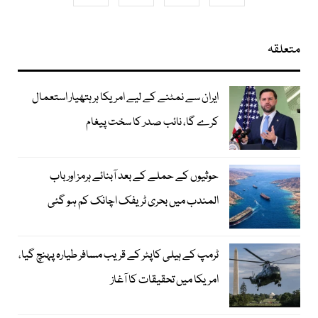
متعلقہ
ایران سے نمٹنے کے لیے امریکا ہر ہتھیار استعمال
کرے گا، نائب صدر کا سخت پیغام
حوثیوں کے حملے کے بعد آبنائے ہرمز اور باب
المندب میں بحری ٹریفک اچانک کم ہو گئی
ٹرمپ کے ہیلی کاپٹر کے قریب مسافر طیارہ پہنچ گیا،
امریکا میں تحقیقات کا آغاز