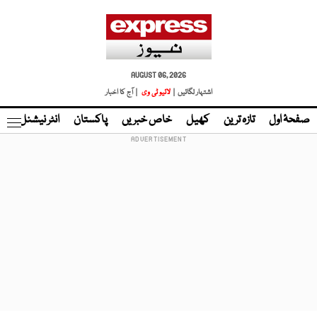
AUGUST 06, 2026
اشتہار لگائیں |
لائیو ٹی وی
| آج کا اخبار
صفحۂ اول
تازہ ترین
کھیل
خاص خبریں
پاکستان
انٹر نیشنل
ٹا