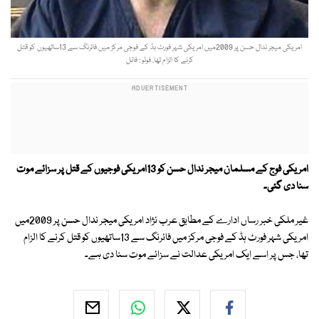
امریکی میجر ندال حسن پر 2009میں امریکی شہر فورٹ ہڈ کے فوجی مرکز میں فائرنگ سے 13ساتھیوں کو قتل
کرنے کا الزام تھا. فوٹو : فائل
امریکی فوج کے مسلمان میجر ندال حسن کو 13امریکی فوجیوں کے قتل پر سزائے موت
سنا دی گئی۔
غیر ملکی خبر رساں ادارے کے مطابق عرب نژاد امریکی میجر ندال حسن پر 2009میں
امریکی شہر فورٹ ہڈ کے فوجی مرکز میں فائرنگ سے 13ساتھیوں کو قتل کرنے کا الزام
تھا، جس پر اسے ایک امریکی عدالت نے سزائے موت سنا دی ہے۔