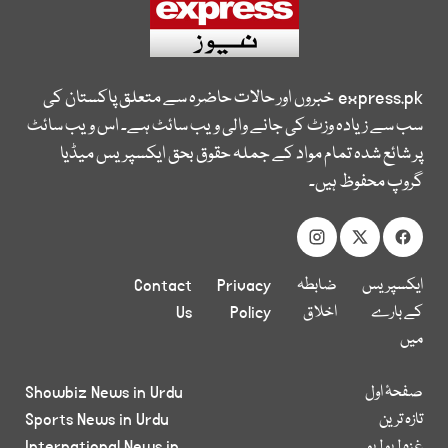
express.pk
خبروں اور حالات حاضرہ سے متعلق پاکستان کی
سب سے زیادہ وزٹ کی جانے والی ویب سائٹ ہے۔ اس ویب سائٹ
پر شائع شدہ تمام مواد کے جملہ حقوق بحق ایکسپریس میڈیا
گروپ محفوظ ہیں۔
ایکسپریس
ضابطہ
Privacy
Contact
کے بارے
اخلاق
Policy
Us
میں
صفحۂ اول
Showbiz News in Urdu
تازہ ترین
Sports News in Urdu
غزہ لہو لہو
International News in