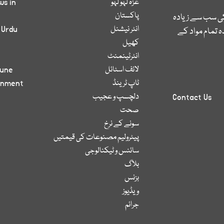
غزہ لہو لہو
ws in
پاکستان
کی سب سے زیادہ
انٹر نیشنل
 Urdu
 تمام مواد کے
کھیل
انٹرٹینمنٹ
لائف اسٹائل
bune
ٹاپ ٹرینڈ
inment
دلچسپ و عجیب
Contact Us
صحت
سونے کے نرخ
پیٹرولیم مصنوعات کی قیمتیں
سائنس و ٹیکنالوجی
بلاگ
بزنس
ویڈیوز
جرائم