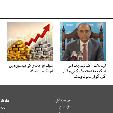
ترسیلاتِ زر کے لیے ایک نئی
سونے اور چاندی کی قیمتوں میں
اسکیم جلد متعارف کرائی جائے
اچانک بڑا اضافہ
گی، گورنر اسٹیٹ بینک
صفحۂ اول
 Urdu
تازہ ترین
rdu