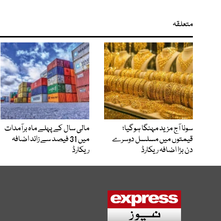
متعلقہ
سونا آج مزید مہنگا ہوگیا؛
مالی سال کے پہلے ماہ برآمدات
قیمتوں میں مسلسل دوسرے
میں 31 فیصد سے زائد اضافہ
دن بڑا اضافہ ریکارڈ
ریکارڈ