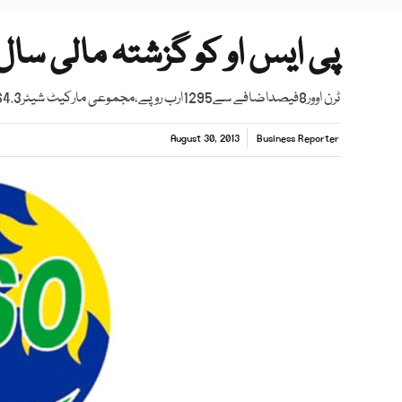
پی ایس او کو گزشتہ مالی سال1256ارب روپے کا منافع
ٹرن اوور8فیصداضافے سے1295ارب روپے،مجموعی مارکیٹ شیئر64.3فیصد رہا
August 30, 2013
Business Reporter