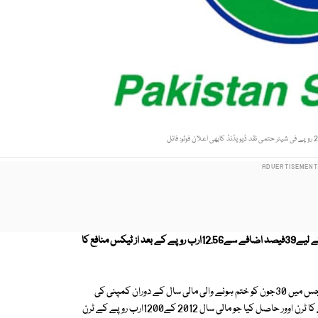
گردشی قرضوں کی ادائیگی کے باعث پاکستان اسٹیٹ آئل نے مالی سال 2013کے لیے39فیصد اضافے سے12.56ارب روپے کے بعد از ٹیکس منافع کا
پی ایس او کے بورڈ آف مینجمنٹ کا اجلاس گزشتہ روز پی ایس او ہاؤس میں ہوا جس میں 30جون کو ختم ہونے والی مالی سال کے دوران کمپنی کی
کارکردگی کا جائزہ لیا گیا۔گزشتہ مالی سال کے دوران کمپنی نے 1295ارب روپے کا ٹرن اوور حاصل کیا جو مالی سال 2012 کے1200ارب روپے کے ٹرن