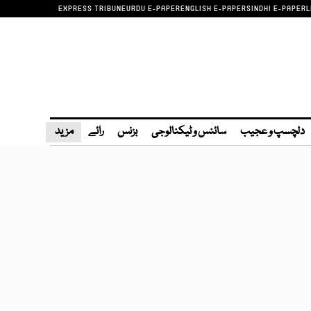
EXPRESS TRIBUNE
URDU E-PAPER
ENGLISH E-PAPER
SINDHI E-PAPER
L
دلچسپ و عجیب
سائنس و ٹیکنالوجی
بزنس
رائے
مزید