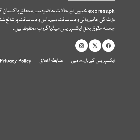
express.pk
خبروں اور حالات حاضرہ سے متعلق پاکستان 
وزٹ کی جانے والی ویب سائٹ ہے۔ اس ویب سائٹ پر شائع شدہ
جملہ حقوق بحق ایکسپریس میڈیا گروپ محفوظ ہیں۔
ایکسپریس کے بارے میں
ضابطہ اخلاق
Privacy Policy