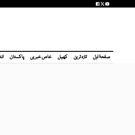
صفحۂ اول
تازہ ترین
کھیل
خاص خبریں
پاکستان
انٹ