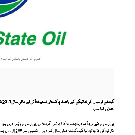
کمپنی کا حصص یافتگان کے لیے2.5 روپے فی شیئر حتمی نقد ڈیویڈنڈ کابھی اعلان فوٹو: فائل
اعلان کیا ہے۔