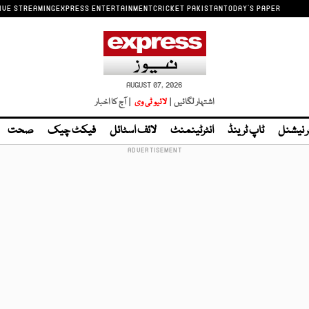
IVE STREAMING
EXPRESS ENTERTAINMENT
CRICKET PAKISTAN
TODAY'S PAPER
AUGUST 07, 2026
اشتہار لگائیں |
لائیو ٹی وی
| آج کا اخبار
ر نیشنل
ٹاپ ٹرینڈ
انٹرٹینمنٹ
لائف اسٹائل
فیکٹ چیک
صحت