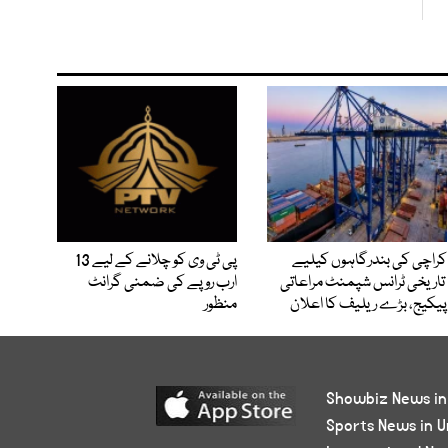
کراچی کی بندرگاہوں کیلیے
پی ٹی وی کو چلانے کے لیے 13
تاریخی ٹرانس شپمنٹ مراعاتی
ارب روپے کی ضمنی گرانٹ
پیکیج، بڑے ریلیف کا اعلان
منظور
Showbiz News in
Sports News in U