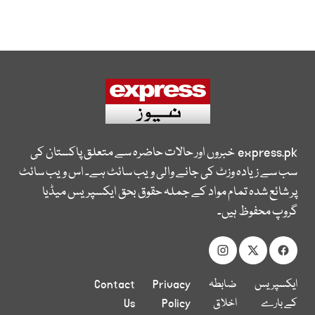
express.pk
خبروں اور حالات حاضرہ سے متعلق پاکستان کی
سب سے زیادہ وزٹ کی جانے والی ویب سائٹ ہے۔ اس ویب سائٹ
پر شائع شدہ تمام مواد کے جملہ حقوق بحق ایکسپریس میڈیا
گروپ محفوظ ہیں۔
ایکسپریس
ضابطہ
Privacy
Contact
کے بارے
اخلاق
Policy
Us