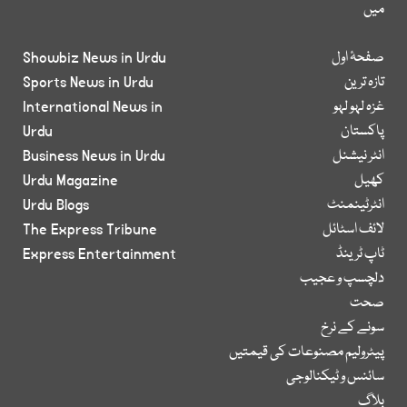
میں
صفحۂ اول
Showbiz News in Urdu
تازہ ترین
Sports News in Urdu
غزہ لہو لہو
International News in
پاکستان
Urdu
انٹر نیشنل
Business News in Urdu
کھیل
Urdu Magazine
انٹرٹینمنٹ
Urdu Blogs
لائف اسٹائل
The Express Tribune
ٹاپ ٹرینڈ
Express Entertainment
دلچسپ و عجیب
صحت
سونے کے نرخ
پیٹرولیم مصنوعات کی قیمتیں
سائنس و ٹیکنالوجی
بلاگ