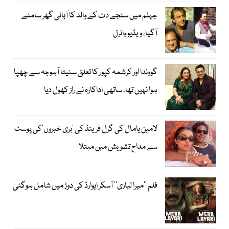
جہلم میں سنجے دت کے والد کا آبائی گھر سامنے
آگیا، ویڈیو وائرل
گووندا اور کرشمہ کپور کا تعلق سنیتا آہوجہ سے چھپا
ہوا نہیں تھا، ساتھی اداکارہ نے راز کھول دیا
لامین یامال کی گرل فرینڈ کی ’بری خبروں‘کی پوسٹ
سے مداح تشویش میں مبتلا
فلم ’’میرا لیاری‘‘ آسکر ایوارڈ کی دوڑ میں شامل ہوگئی