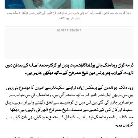
وینا کو ناروے سے تعلق رکھنے والے ارب پتی بزنس مین شیخ عمر فرخ ظہور کی بانہوں میں دیکھا جاسکتا ہے۔
فوٹو: بالی ووڈ لائف
ڈرامہ کوئن وینا ملک بالی ووڈ اداکاراشمیت پٹیل اور کرکٹرمحمد آصف کے بعد ان دنوں
ناروے کے ارب پتی بزنس مین شیخ عمر فرح کے ساتھ دیکھی جارہی ہیں۔
وینا ملک جو فلموں کے برعکس زیادہ تر اپنے اسکینڈلز سے خبروں کا موضوع بنی رہتی
ہیں اس بار بھی ایک نئے افئیر کے ساتھ سامنے آئی ہیں۔ وینا ملک کی اس حوالے سے
جو تصاویر جاری کی گئی ہیں اس میں ان کو ناروے سے تعلق رکھنے والے اور سونے، ریئل
اسٹیٹ اور کان کنی کے شعبے سے منسلک شیخ عمر فرخ ظہور کی بانہوں میں دیکھا
جاسکتا ہے تاہم وینا ملک اپنے نئے اسکینڈل کے متعلق خود کوئی بھی بات کرنے سے
گریزاں ہیں۔