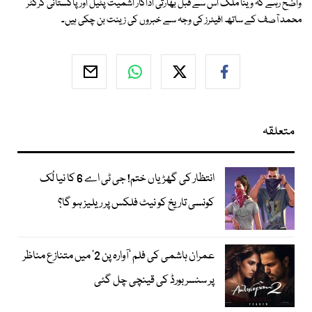
واضح رہے کہ وینا ملک اس سے قبل بھارتی اداکار اشمیت پٹیل اور پاکستانی کرکٹر
محمد آصف کے ساتھ افیئرز کی وجہ سے خبروں کی زینت بن چکی ہیں۔
متعلقہ
انتظار کی گھڑیاں ختم! جی ٹی اے 6 کا نیا لُک
کونسی تاریخ کو نیٹ فلکس پر ریلیز ہو گا؟
عمران ہاشمی کی فلم ’آوارہ پن 2‘ میں متنازع مناظر
پر سنسر بورڈ کی قینچی چل گئی