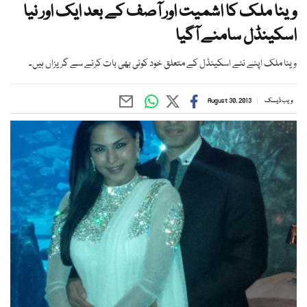
وینا ملک کا اشمیت اور آصف کے بعد ایک اور نیا
اسکینڈل سامنے آگیا
وینا ملک اپنے نئے اسکینڈل کے متعلق خود کوئی بھی بات کرنے سے گریزاں ہیں۔
ویب ڈیسک
August 30, 2013