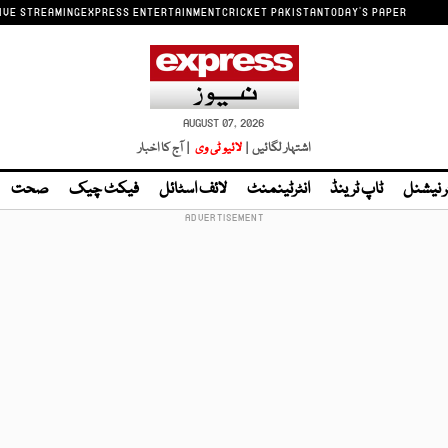
IVE STREAMING
EXPRESS ENTERTAINMENT
CRICKET PAKISTAN
TODAY'S PAPER
AUGUST 07, 2026
اشتہار لگائیں |
لائیو ٹی وی
| آج کا اخبار
ر نیشنل
ٹاپ ٹرینڈ
انٹرٹینمنٹ
لائف اسٹائل
فیکٹ چیک
صحت