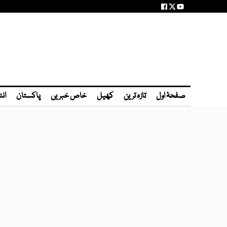
صفحۂ اول
تازہ ترین
کھیل
خاص خبریں
پاکستان
انٹ