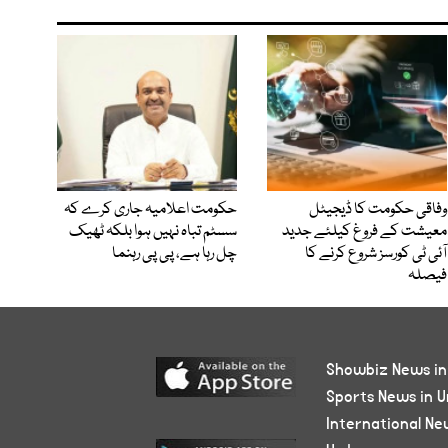
وفاقی حکومت کا ڈیجیٹل
حکومت اعلامیہ جاری کرے کہ
معیشت کے فروغ کیلئے جدید
سسٹم تباہ نہیں ہوا بلکہ ٹھیک
آئی ٹی کورسز شروع کرنے کا
چل رہا ہے، پی پی رہنما
فیصلہ
Showbiz News in
Sports News in U
International Ne