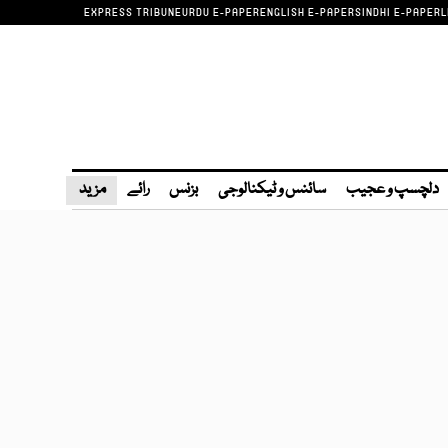
EXPRESS TRIBUNE
URDU E-PAPER
ENGLISH E-PAPER
SINDHI E-PAPER
L
دلچسپ و عجیب
سائنس و ٹیکنالوجی
بزنس
رائے
مزید