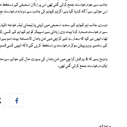
جانب سے جو درخواست جمع کرائی گئی تھی اس پر ارکان اسمبلی کے دستخط مخت
اس حوالے سے آگاہ کردیا گیا ہے اگرایم کیوایم کی جانب سے دوبارہ درخواست جع 
دوسری جانب ایم کیوایم کے سندھ اسمبلی میں ڈپٹی پارلیمانی لیڈر خواجہ اظہ
سے درخواست مسترد کرنا بہت بڑی زیادتی ہے،اسپیکر کو ایم کیو ایم کے کسی رک
تھا۔ انہوں نے کہا کہ ہمارے لئے کراچی میں امن وامان کا مسئلہ بہت اہم ہےاو
کے سامنے روبرو پیش ہوکر درخواست پر دستخط کریں گے تاکہ انہیں کسی قسم 
ایک درخواست جمع کرائی گئی تھی۔
متعلقہ