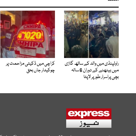
راولپنڈی میں والد کے ساتھ گاڑی
کراچی میں ڈکیتی مزاحمت پر
میں بیٹھنے کے دوران 6 سالہ
چوکیدار جاں بحق
بچی پراسرار طور پر لاپتا