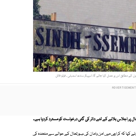
ون کے مطابق اس پر عمل کیا جائے گا، اسپیکر سندھ اسمبلی ۔ فوٹو: فائل
حال پر اجلاس بلانے کے لئے دائر کی گئی درخواست کو مسترد کردیا ہے۔
وئے کہا کہ کراچی میں امن وامان کی صورتحال کے حوالے سے متحدہ کی