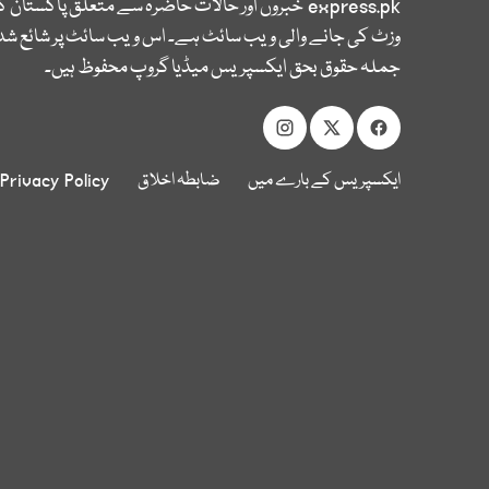
express.pk
خبروں اور حالات حاضرہ سے متعلق پاکستان 
وزٹ کی جانے والی ویب سائٹ ہے۔ اس ویب سائٹ پر شائع شدہ
جملہ حقوق بحق ایکسپریس میڈیا گروپ محفوظ ہیں۔
ایکسپریس کے بارے میں
ضابطہ اخلاق
Privacy Policy