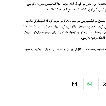
لف ہیں۔ انہوں نے کہا کہ قائد حزب اختلاف فیصل سبزواری کو بھی
کرائی گئی تو پھر قانون کے مطابق فیصلہ کیا جائے گا۔
ارالحسن نے ایکسپریس نیوز سے بات کرتے ہوئے کہا کہ اسپیکرکی جانب
ن کی دستخط پر اعتراض تھا تو اس رکن سے رابطہ کرکے اسے بلایا جاسکتا
راس حوالے سے ہم دوبارہ درخواست دیں گے اوراس بار تمام ارکان اسپیکر
کا شک وشبہ نہ رہے۔
واضح رہے کہ 4 روز قبل کراچی میں امن وامان کی صورت حال کے حوالے سے متحدہ قومی مومنٹ کے 40 اراکین کی جانب سے اسمبلی سیکریٹریٹ میں