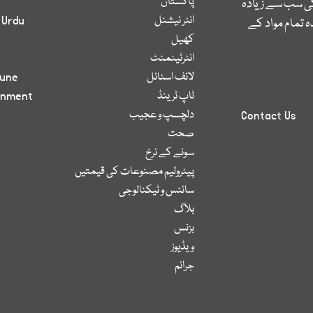
پاکستان
کی سب سے زیادہ
انٹر نیشنل
 Urdu
 تمام مواد کے
کھیل
انٹرٹینمنٹ
لائف اسٹائل
bune
ٹاپ ٹرینڈ
inment
دلچسپ و عجیب
Contact Us
صحت
سونے کے نرخ
پیٹرولیم مصنوعات کی قیمتیں
سائنس و ٹیکنالوجی
بلاگ
بزنس
ویڈیوز
جرائم