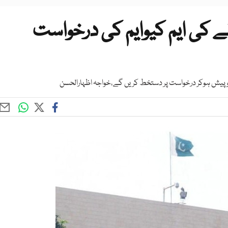
 کی ایم کیوایم کی درخواست
وبرو پیش ہوکر درخواست پر دستخط کریں گے،خواجہ اظہارالحسن