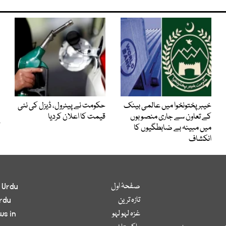
خیبرپختونخوا میں عالمی بینک
حکومت نے پیٹرول، ڈیزل کی نئی
کے تعاون سے جاری منصوبوں
قیمت کا اعلان کردیا
میں مبینہ بے ضابطگیوں کا
انکشاف
صفحۂ اول
 Urdu
تازہ ترین
rdu
غزہ لہو لہو
ws in