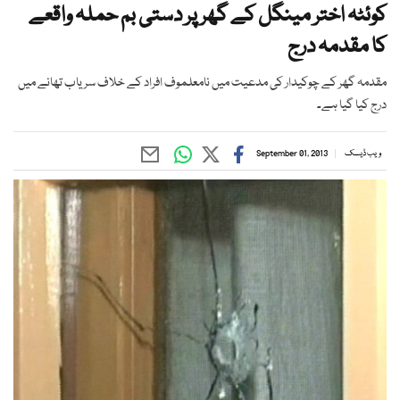
کوئٹہ اختر مینگل کے گھر پر دستی بم حملہ واقعے
کا مقدمہ درج
مقدمہ گھر کے چوکیدار کی مدعیت میں نامعلموف افراد کے خلاف سریاب تھانے میں
درج کیا گیا ہے۔
ویب ڈیسک
September 01, 2013