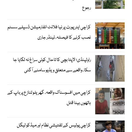
رجوع
کراچی ایئرپورٹ پر نیا فلائٹ انفارمیشن ڈسپلے سسٹم
نصب کرنے کا فیصلہ، ٹینڈر جاری
راولپنڈی؛ لاپتا بچی کا تاحال کوئی سراغ نہ لگایا جا
سکا، واقعے سے متعلق ویڈیو سامنے آگئی
کراچی میں افسوسناک واقعہ، گھریلو تنازع پر باپ کے
ہاتھوں بیٹا قتل
کراچی پولیس کے تفتیشی نظام اور میڈکو لیگل