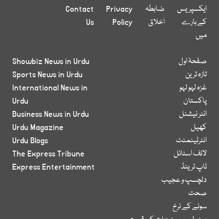
ایکسپریس
ضابطہ
Privacy
Contact
کے بارے
اخلاق
Policy
Us
میں
صفحۂ اول
Showbiz News in Urdu
تازہ ترین
Sports News in Urdu
غزہ لہو لہو
International News in
پاکستان
Urdu
انٹر نیشنل
Business News in Urdu
کھیل
Urdu Magazine
انٹرٹینمنٹ
Urdu Blogs
لائف اسٹائل
The Express Tribune
ٹاپ ٹرینڈ
Express Entertainment
دلچسپ و عجیب
صحت
سونے کے نرخ