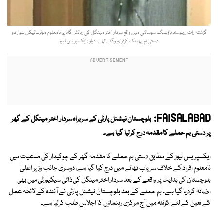
گزشتہ رات ریلوے ہاؤسنگ سوسائٹی میں واقع سردار اختر مینگل کی رہائش گاہ پر نامعلوم موٹرسائیکل سوار دو
دستی بم پھینک کرفرارہوگئے تھے۔ فوٹو : ایکسپریس نیوز
FAISALABAD:
بلوچستان نیشنل پارٹی کے سربراہ سردار اختر مینگل کے گھر
پر دستی بم حملے کا مقدمہ درج کرلیا گیا ہے۔
ایکسپریس نیوز کے مطابق دستی بم حملے کا مقدمہ گھر کے چوکیدار کی مدعیت میں
نامعلوم افراد کے خلاف سریاب تھانے میں درج کیا گیا ہے، دوسری جانب وزیر اعلیٰ
بلوچستان کی ہدایت پر واقعے کے بعد سردار اختر مینگل کی ذاتی سیکیورٹی میں بھی
اضافہ کردیا گیا ہے۔ بم حملے کے بعد بلوچستان نیشنل پارٹی نے آئندہ کے لائحہ عمل
کے تعین کے لئے کوئٹہ میں آج مرکزی رہنماؤں کا اجلاس طلب کرلیا ہے۔