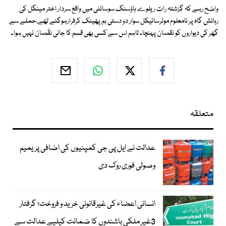
واضح رہے کہ گزشتہ رات ریلوے ہاؤسنگ سوسائٹی میں واقع سردار اختر مینگل کی
رہائش گاہ پر نامعلوم موٹرسائیکل سوار دو دستی بم پھینک کرفرارہوگئے تھے،حملے سے
گھر کی دیواروں کو نقصان پہنچا۔ تاہم اس سے کسی بھی قسم کا جانی نقٓصان نہیں ہوا۔
متعلقہ
عدالت نے ایل پی جی کمپنیوں کی اضافی پریمیم
وصولی فوری روک دی
انسانی اعضاء کی غیرقانونی خرید و فروخت؛ گرفتار
3غیر ملکی باشندوں کا ضمانت کیلیے عدالت سے