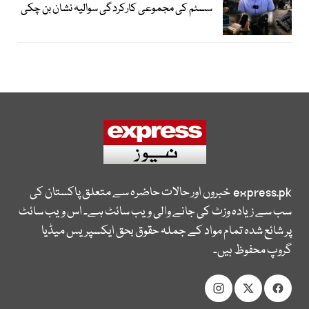
سسٹم کی مجموعی کارکردگی سوالیہ نشان بن چکی
express.pk
خبروں اور حالات حاضرہ سے متعلق پاکستان کی
سب سے زیادہ وزٹ کی جانے والی ویب سائٹ ہے۔ اس ویب سائٹ
پر شائع شدہ تمام مواد کے جملہ حقوق بحق ایکسپریس میڈیا
گروپ محفوظ ہیں۔