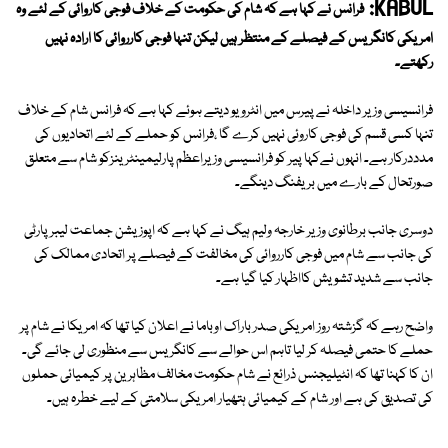
KABUL:
فرانس نے کہا ہے کہ شام کی حکومت کے خلاف فوجی کاروائی کے لئے وہ
امریکی کانگریس کے فیصلے کے منتظر ہیں لیکن تنہا فوجی کارروائی کا ارادہ نہیں
رکھتے۔
فرانسیسی وزیر داخلہ نے پیرس میں انٹرویو دیتے ہوئے کہا ہے کہ فرانس شام کے خلاف
تنہا کسی قسم کی فوجی کاروئی نہیں کرے گا ،فرانس کو حملے کے لئے اتحادیوں کی
مدددرکار ہے۔ انہوں نےکہا پیر کو فرانسیسی وزیراعظم پارلیمینٹرینزکو شام سے متعلق
صورتحال کے بارے میں بریفنگ دینگے۔
دوسری جانب برطانوی وزیر خارجہ ولیم ہیگ نے کہا ہے کہ اپوزیشن جماعت لیبر پارٹی
کی جانب سے شام میں فوجی کارروائی کی مخالفت کے فیصلے پر اتحادی ممالک کی
جانب سے شدید تشویش کااظہار کیا گیا ہے۔
واضح رہے کہ گزشتہ روز امریکی صدر باراک اوباما نے اعلان کیا تھا کہ امریکا نے شام پر
حملے کا حتمی فیصلہ کر لیا تاہم اس حوالے سے کانگریس سے منظوری لی جائے گی۔
ان کا کہنا تھا کہ انٹیلیجنس ذرائع نے شام حکومت مخالف مظاہرین پر کیمیائی حملوں
کی تصدیق کی ہے اور شام کے کیمیائی ہتھیار امریکی سلامتی کے لیے خطرہ ہیں۔