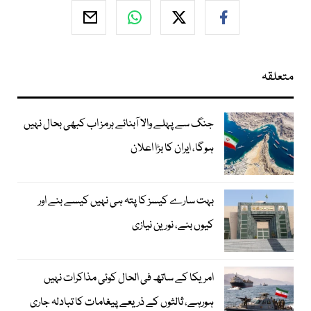
متعلقہ
جنگ سے پہلے والا آبنائے ہرمز اب کبھی بحال نہیں
ہوگا، ایران کا بڑا اعلان
بہت سارے کیسز کا پتہ ہی نہیں کیسے بنے اور
کیوں بنے، نورین نیازی
امریکا کے ساتھ فی الحال کوئی مذاکرات نہیں
ہورہے، ثالثوں کے ذریعے پیغامات کا تبادلہ جاری