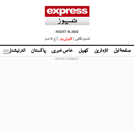
AUGUST 10, 2026
اشتہار لگائیں |
لائیو ٹی وی
| آج کا اخبار
صفحۂ اول
تازہ ترین
کھیل
خاص خبریں
پاکستان
انٹر نیشنل
ٹا