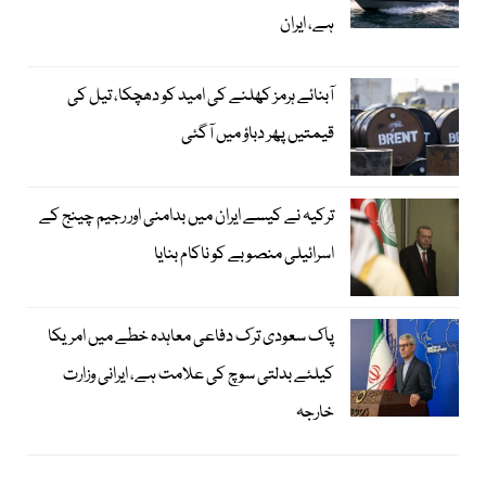
ہے، ایران
آبنائے ہرمز کھلنے کی امید کو دھچکا، تیل کی
قیمتیں پھر دباؤ میں آگئی
ترکیہ نے کیسے ایران میں بدامنی اور رجیم چینج کے
اسرائیلی منصوبے کو ناکام بنایا
پاک سعودی ترک دفاعی معاہدہ خطے میں امریکا
کیلئے بدلتی سوچ کی علامت ہے، ایرانی وزارت
خارجہ