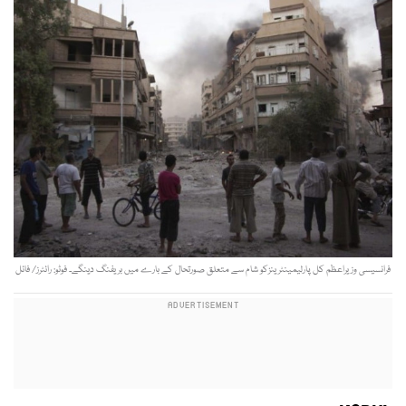
فرانسیسی وزیراعظم کل پارلیمینٹرینزکو شام سے متعلق صورتحال کے بارے میں بریفنگ دینگے۔ فوٹو: رائٹرز/ فائل