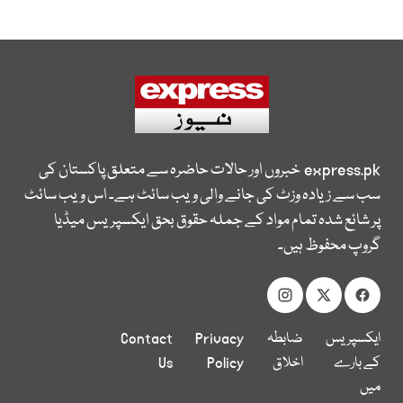
express.pk
خبروں اور حالات حاضرہ سے متعلق پاکستان کی
سب سے زیادہ وزٹ کی جانے والی ویب سائٹ ہے۔ اس ویب سائٹ
پر شائع شدہ تمام مواد کے جملہ حقوق بحق ایکسپریس میڈیا
گروپ محفوظ ہیں۔
ایکسپریس
ضابطہ
Privacy
Contact
کے بارے
اخلاق
Policy
Us
میں