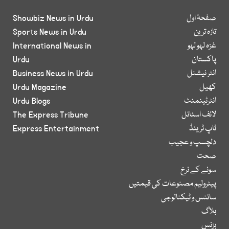
صفحۂ اول
Showbiz News in Urdu
تازہ ترین
Sports News in Urdu
غزہ لہو لہو
International News in
پاکستان
Urdu
انٹر نیشنل
Business News in Urdu
کھیل
Urdu Magazine
انٹرٹینمنٹ
Urdu Blogs
لائف اسٹائل
The Express Tribune
ٹاپ ٹرینڈ
Express Entertainment
دلچسپ و عجیب
صحت
سونے کے نرخ
پیٹرولیم مصنوعات کی قیمتیں
سائنس و ٹیکنالوجی
بلاگ
بزنس