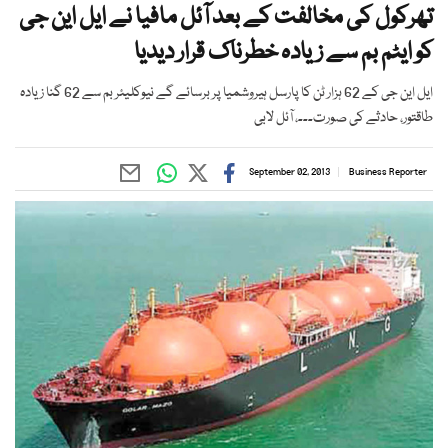
تھرکول کی مخالفت کے بعد آئل مافیا نے ایل این جی
کو ایٹم بم سے زیادہ خطرناک قرار دیدیا
ایل این جی کے 62 ہزار ٹن کا پارسل ہیروشمیا پر برسائے گے نیوکلیئر بم سے 62 گنا زیادہ
طاقتور، حادثے کی صورت۔۔۔، آئل لابی
September 02, 2013
Business Reporter