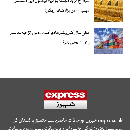
سونا آج مزید مہنگا ہوگیا؛ قیمتوں میں مسلسل
دوسرے دن بڑا اضافہ ریکارڈ
مالی سال کے پہلے ماہ برآمدات میں 31 فیصد سے
زائد اضافہ ریکارڈ
express.pk
خبروں اور حالات حاضرہ سے متعلق پاکستان کی
سب سے زیادہ وزٹ کی جانے والی ویب سائٹ ہے۔ اس ویب سائٹ