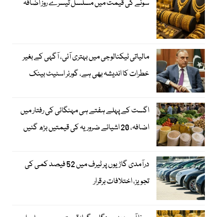
سونے کی قیمت میں مسلسل تیسرے روز اضافہ
مالیاتی ٹیکنالوجی میں بہتری آئی، آگہی کے بغیر
خطرات کا اندیشہ بھی ہے، گورنر اسٹیٹ بینک
اگست کے پہلے ہفتے ہی مہنگائی کی رفتار میں
اضافہ، 20 اشیائے ضروریہ کی قیمتیں بڑھ گئیں
درآمدی گاڑیوں پر ٹیرف میں 52 فیصد کمی کی
تجویز، اختلافات برقرار