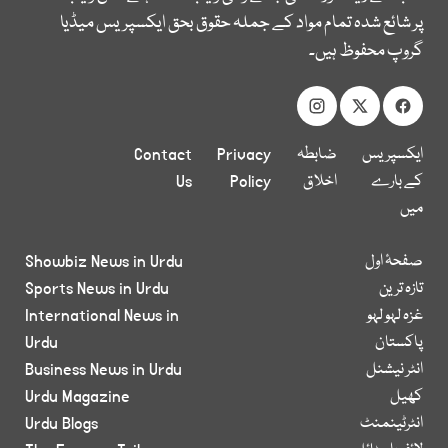
پر شائع شدہ تمام مواد کے جملہ حقوق بحق ایکسپریس میڈیا
گروپ محفوظ ہیں۔
ایکسپریس
ضابطہ
Privacy
Contact
کے بارے
اخلاق
Policy
Us
میں
صفحۂ اول
Showbiz News in Urdu
تازہ ترین
Sports News in Urdu
غزہ لہو لہو
International News in
پاکستان
Urdu
انٹر نیشنل
Business News in Urdu
کھیل
Urdu Magazine
انٹرٹینمنٹ
Urdu Blogs