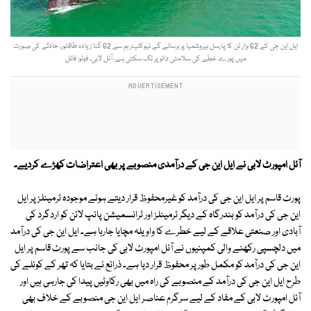
ایل این جی کے 62 ہزار ٹن کا پارسل ہیروشمیا پر برسائے گے نیوکلیئر بم سے 62 گنا زیادہ طاقتور، حادثے کی صورت
میں پورے خطے کی سلامتی دائو پر لگ سکتی ہے، آئل لابی۔ فوٹو: فائل
آئل امپورٹ لابی نے ایل این جی کے درآمدی منصوبے پر بھی اعتراضات کھڑے کردیے۔
پورٹ قاسم پر ایل این جی کی درآمد کو غیرمحفوظ قرار دیتے ہوئے موجودہ ٹرمینلز پر ایل
این جی کی درآمد کو بندرگاہ کے دیگر ٹرمینلز اور ٹرانسمیشن پائپ لائن کو اردگرد کی
آبادی اور صنعتی علاقے کے لیے خطرے کا واویلہ مچایا جارہا ہے۔ ایل این جی کی درآمد
میں دلچسپی رکھنے والی کمپنیوں نے آئل امپورٹ لابی کی جانب سے پورٹ قاسم پر ایل
این جی کی درآمد کو مکمل طور پر محفوظ قرار دیا ہے۔ ذرائع نے بتایا کہ تھر کے کوئلے کی
طرح ایل این جی کی درآمد کے منصوبے کی راہ میں بھی رکاوٹیں پیدا کی جارہی ہیں اور
آئل امپورٹ لابی کے مفاد کے لیے سرگرم عناصر ایل این جی منصوبے کے خلاف بھی