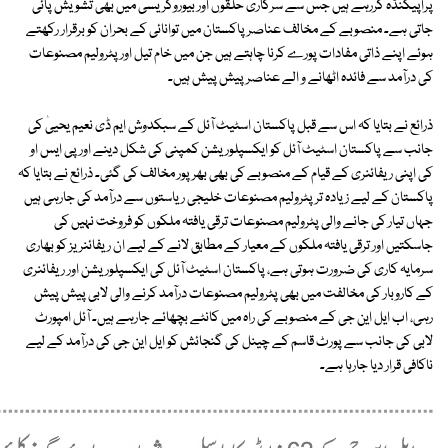
پراپیگنڈہ کررہے ہیں جس سے سرکاری حلقوں اور بیوروکریسی میں بھی تشویش پائی
جاتی ہے۔ منصوبے کے مخالف عناصر پاکستان میں توانائی کے بحران کو برقرار رکھتے
ہوئے اپنے ذاتی مفادات پورے کرنا چاہتے ہیں جن میں خام تیل اور پٹرولیم مصنوعات
کی درآمد سے فائدہ اٹھانے و الے عناصر پیش پیش ہیں۔
ذرائع نے بتایا کہ اس سے قبل پاکستان اسٹیٹ آئل کے سبکدوش ایم ڈی نعیم یحییٰ کی
جانب سے پاکستان اسٹیٹ آئل کو ایکسپلوریشن کمپنی کی شکل دینے اور پی ایس او
کی اپنی ریفائنری کے قیام کے منصوبے کی بھی بھرپور مخالف کی گئی۔ ذرائع نے بتایا کہ
پاکستان کے لیے زیادہ تر پٹرولیم مصنوعات خلیجی ریاستوں سے درآمد کی جارہی ہیں
جہاں تیار کی جانے والی پٹرولیم مصنوعات ترقی یافتہ ملکوں کو فروخت نہیں کی
جاسکتیں اور ترقی یافتہ ملکوں کے معیار کے مطابق لانے کے لیے ان ریفائنریز کو بھاری
سرمایہ کاری کی ضرورت ہوتی ہے، پاکستان اسٹیٹ آئل کی ایکسپلوریشن اور ریفائنری
کے کاروبار کی مخالفت میں بھی پٹرولیم مصنوعات درآمد کرنے والی لابی پیش پیش
رہی، اب ایل این جی کے منصوبے کی راہ میں کانٹے بچھائے جارہے ہیں۔ آئل امپورٹ
لابی کی جانب سے پورٹ قاسم کے چینل کی گنجائش کو ایل این جی کی درآمد کے لیے
ناکافی قرار دیا جارہا ہے۔