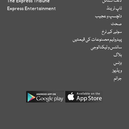
لائف اسٹائل
The Express Tribune
ٹاپ ٹرینڈ
Express Entertainment
دلچسپ و عجیب
صحت
سونے کے نرخ
پیٹرولیم مصنوعات کی قیمتیں
سائنس و ٹیکنالوجی
بلاگ
بزنس
ویڈیوز
جرائم