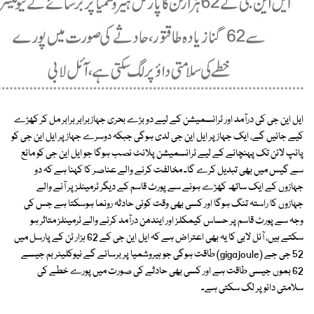
ایل این جی کی درآمد اور ٹرانسمیشن کے لیے دو بڑے بحری جہازبرابر برابر مل کر کھڑے
کیے جائیں گے، ایک جہاز پر ایل این جی لدی ہوگی جبکہ دوسرے جہاز پر ایل این جی کو
پائپ لائن تک پہنچانے کے لیے ٹرانسمیشن پلانٹ نصب ہوگا جو ایل این جی کو مائع
سے گیس میں بھی تبدیل کرے گا۔ مخالفت کرنے والے عناصر کا کہنا ہے کہ دو
جہازوں کے ایک ساتھ کھڑے ہونے سے پورٹ قاسم کے دیگر ٹرمینلز پر آنے والے
جہازوں کا راستہ تنگ ہوگا اور کسی بھی وقت کوئی حادثہ رونما ہوسکتا ہے جس کی
وجہ سے پورٹ قاسم پر حساس کیمکلز اور ایندھن درآمد کرنے والے ٹرمینلز متاثر ہو
سکتے ہیں، آئل لابی کا یہ بھی اعتراض ہے کہ ایل این جی کے 62 ہزار ٹن کے پارسل میں
52 جی جے (gigajoule) طاقت ہوگی جو ہیروشمیا پر برسائے گے نیوکلیئر بم جیسے
62 بموں جیسی طاقت ہے اور کسی بھی حادثے کی صورت میں پورے خطے کی
سلامتی دائو پر لگ سکتی ہے۔