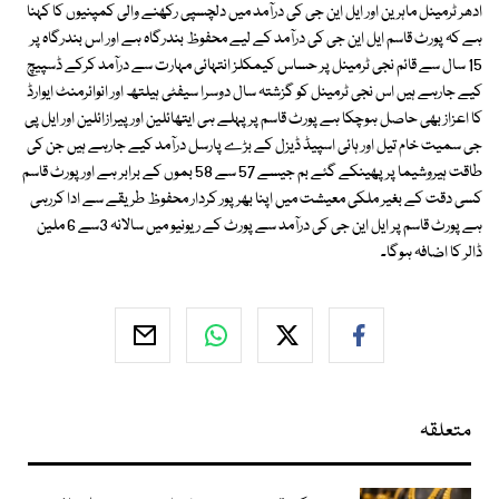
ادھر ٹرمینل ماہرین اور ایل این جی کی درآمد میں دلچسپی رکھنے والی کمپنیوں کا کہنا
ہے کہ پورٹ قاسم ایل این جی کی درآمد کے لیے محفوظ بندرگاہ ہے اور اس بندرگاہ پر
15 سال سے قائم نجی ٹرمینل پر حساس کیمکلز انتہائی مہارت سے درآمد کرکے ڈسپیچ
کیے جارہے ہیں اس نجی ٹرمینل کو گزشتہ سال دوسرا سیفٹی ہیلتھ اور انوائرمنٹ ایوارڈ
کا اعزاز بھی حاصل ہوچکا ہے پورٹ قاسم پر پہلے ہی ایتھائلین اور پیرازائلین اور ایل پی
جی سمیت خام تیل اور ہائی اسپیڈ ڈیزل کے بڑے پارسل درآمد کیے جارہے ہیں جن کی
طاقت ہیروشیما پر پھینکے گئے بم جیسے 57 سے 58 بموں کے برابر ہے اور پورٹ قاسم
کسی دقت کے بغیر ملکی معیشت میں اپنا بھرپور کردار محفوظ طریقے سے ادا کررہی
ہے پورٹ قاسم پر ایل این جی کی درآمد سے پورٹ کے ریونیو میں سالانہ 3سے 6 ملین
ڈالر کا اضافہ ہوگا۔
متعلقہ