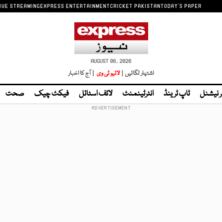
IVE STREAMING
EXPRESS ENTERTAINMENT
CRICKET PAKISTAN
TODAY'S PAPER
AUGUST 06, 2026
اشتہار لگائیں |
لائیو ٹی وی
| آج کا اخبار
ر نیشنل
ٹاپ ٹرینڈ
انٹرٹینمنٹ
لائف اسٹائل
فیکٹ چیک
صحت