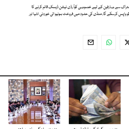
اشتراک سے صارفین کے لیے خصوصی کوآرڈی نیشن ڈیسک قائم کرنے کا
و واپس کرسکے گا، منڈی کی حدود میں فروخت ہونیو الی خوردنی اشیا اور