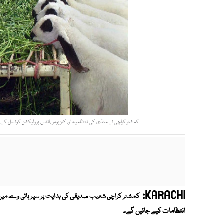
کمشنر کراچی نے منڈی کی انتظامیہ اور کنزیومر رائٹس پروٹیکشن کونسل کے
KARACHI:
کمشنر کراچی شعیب صدیقی کی ہدایت پر سپر ہائی وے می
انتظامات کیے جائیں گے۔