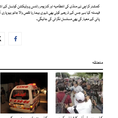
کمشنر کراچی نے منڈی کی انتظامیہ اور کنزیومر رائٹس پروٹیکشن کونسل کے 
فیصلہ کیا ہے جس کے ذریعے کوئی بھی شہری بیمار یا نقص والا جانور بیوپاری ک
پانی کے معیار کی بھی مسلسل نگرانی کی جائیگی۔
متعلقہ