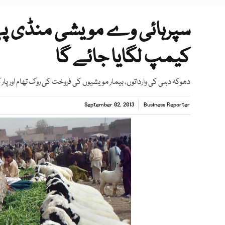
سپرہائی وے مویشی منڈی پہ
کیمپ لگایا جائے گا
دھوکہ دہی کی وارداتوں، بیمار مویشیوں کی فروخت کی روک تھام اور پارکنگ مسا
September 02, 2013
Business Reporter