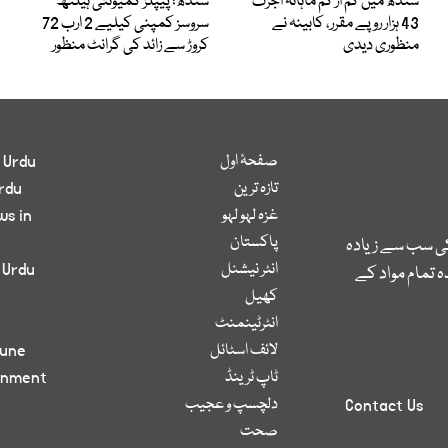
سندھ میں کم از کم ماہانہ اجرت
سندھ؛ پیپلز کمیونٹی ہیلتھ
43 ہزار روپے مقرر، کابینہ نے
سروسز کمپنی کیلیے 2 ارب 72
منظوری دیدی
کروڑ سے زائد کی گرانٹ منظور
صفحۂ اول
 Urdu
تازہ ترین
rdu
غزہ لہو لہو
ws in
پاکستان
کی سب سے زیادہ
انٹر نیشنل
 Urdu
 تمام مواد کے
کھیل
انٹرٹینمنٹ
لائف اسٹائل
bune
ٹاپ ٹرینڈ
inment
دلچسپ و عجیب
Contact Us
صحت