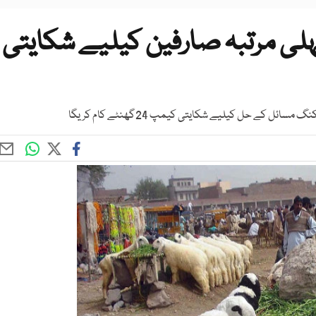
لی مرتبہ صارفین کیلیے شکایتی
ئل کے حل کیلیے شکایتی کیمپ 24گھنٹے کام کریگا