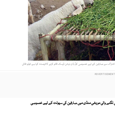
 اشتراک سے صارفین کے لیے خصوصی کوآرڈی نیشن ڈیسک قائم کرنے کا فیصلہ کیا ہے. فوٹو: فائل
ں لگنے والی مویشی منڈی میں صارفین کی سہولت کے لیے خصوصی