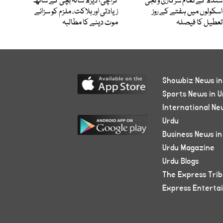
سندھ کے تمام سرکاری و نجی
کراچی؛ ڈیڑھ سالہ بچی کے ساتھ
اسکولوں میں ہفتے کے روز
زیادتی اور ہلاکت، ملزم کو سزائے
تعطیل کا فیصلہ
موت دینے کا مطالبہ
Showbiz News in
Sports News in U
International Ne
Urdu
Business News in
Urdu Magazine
Urdu Blogs
The Express Tri
Express Enterta