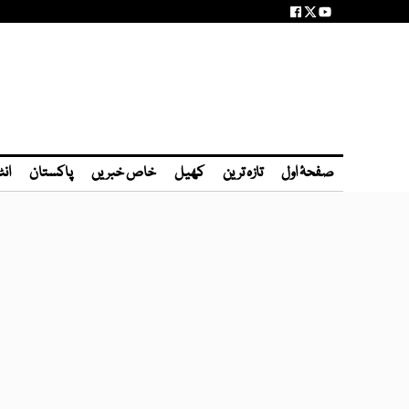
صفحۂ اول
تازہ ترین
کھیل
خاص خبریں
پاکستان
انٹ