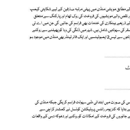
ے مطابق مویشی منڈی میں پہلی مرتبہ صارفین کے لیے شکایتی کیمپ
 اور نقص والے مویشیوں کی فروخت کی روک تھام اور پارکنگ سے متعلق
 نجی بینک کے ذریعے بینکاری کی خدمات بھی فراہم کی جائیں گی جن میں اے ٹی
سفر کی سہولتیں شامل ہیں، شہر میں ڈنگی کی وبا کو پھیلنے سے روکنے
کیلیے منڈی میں مچھر مار ادویات کا اسپرے کروایا جائے گا، طبی امداد کی سہولتوں سے لیس2 ایمبولینسیں اور ایک فائر ٹینڈر بھی منڈی میں موجود ہو
فین کو ایمرجنسی کی صورت میں ابتدائی طبی سہولت فراہم کریگی جبکہ منڈی کی
احمد بیگ نے بتایا کہ کنزیومر رائٹس پروٹیکشن کونسل نے کمشنر کراچی سے
جانوروں کی فروخت کے امکانات کو روکنے اور دھوکہ دہی کے واقعات