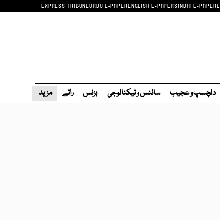
EXPRESS TRIBUNE
URDU E-PAPER
ENGLISH E-PAPER
SINDHI E-PAPER
L
دلچسپ و عجیب
سائنس و ٹیکنالوجی
بزنس
رائے
مزید