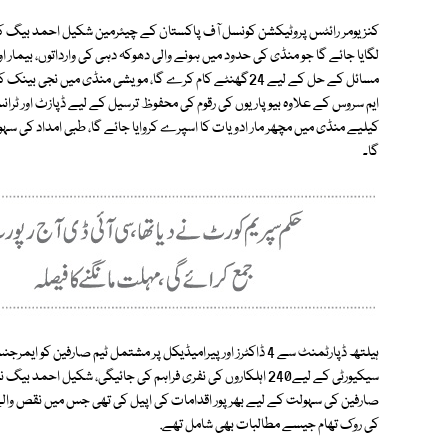
کنزیومر رائٹس پروٹیکشن کونسل آف پاکستان کے چیئرمین شکیل احمد بیگ ک
لگایا جائے گا جو منڈی کی حدود میں ہونے والی دھوکہ دہی کی وارداتوں، بیمار
مسائل کے حل کے لیے 24گھنٹے کام کرے گا، مویشی منڈی میں
ایم سروس کے علاوہ بیوپاریوں کی رقوم کی محفوظ ترسیل کے لیے ڈپازٹ اور ٹران
گا۔
ہیلتھ ڈپارٹمنٹ سے 4 ڈاکٹرز اور پیرامیڈیکل پر مشتمل ٹیم صار
سیکیورٹی کے لیے240 اہلکاروں کی نفری فراہم کی جائیگی، شکیل 
صارفین کی سہولت کے لیے بھرپور اقدامات کی اپیل کی تھی جس میں نقص والے 
کی روک تھام جیسے مطالبات بھی شامل تھے.