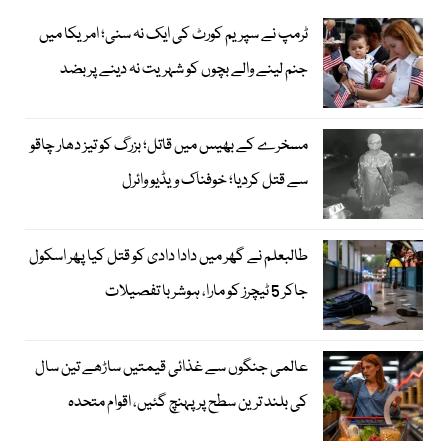
ٹرمپ نے سپریم کورٹ کی ایک نہ سنی؛ امریکا میں
جنم لینے والے بچوں کو شہریت نہ دینے پر بضد
مسخرے کے بھیس میں قاتل؛ بزرگ کو تیز دھار چاقو
سے قتل کردیا؛ خوفناک ویڈیو وائرل
طالبعلم نے گھر میں دادا دادی کو قتل کیا پھر اسکول
جاکر 5 ٹیچرز کو مارا، ہوشربا تفصیلات
عالمی جنگوں سے غذائی قیمتیں ساڑھے تین سال
کی بلند ترین سطح پر پہنچ گئیں، اقوام متحدہ