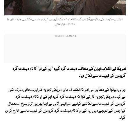
اسرائیلی حکومت کے دبائو میںآکر اس گروہ کا نام دہشت گرد گروہوں کی فہرست سے نکالا ہے، مارک کلن کا
انکشاف۔ فوٹو؛ فائل
امریکا نے انقلاب ایران کے مخالف دہشت گرد گروہ ''ایم کے او'' کا نام دہشت گرد
گروہوں کی فہرست سے نکال دیا۔
ایرانی میڈیا کے مطابق اس امر کا انکشاف ماہر امریکی تجزیہ کار اور صحافی مارک کلن
نے کیا۔ امریکی تجزیہ کار نے کہا کہ دہشت گرد گروہ ایم کے او کانام دہشت گرد
گروہوں کی فہرست سے نکالنے کیلیے اسرائیلی لابی نے اپنا بھرپور اثر ورسوخ استعمال
کیا جس کے نتیجے میں ایم کے او کا نام دہشت گرد گروہوں کی فہرست سے خارج کر دیا
گیا۔