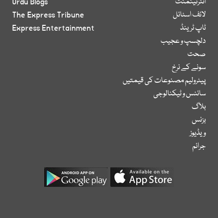
انٹرٹینمنٹ
Urdu Blogs
لائف اسٹائل
The Express Tribune
ٹاپ ٹرینڈ
Express Entertainment
دلچسپ و عجیب
صحت
سونے کے نرخ
پیٹرولیم مصنوعات کی قیمتیں
سائنس و ٹیکنالوجی
بلاگ
بزنس
ویڈیوز
جرائم