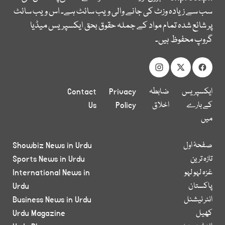
سب سے زیادہ وزٹ کی جانے والی ویب سائٹ ہے۔ اس ویب سائٹ
پر شائع شدہ تمام مواد کے جملہ حقوق بحق ایکسپریس میڈیا
گروپ محفوظ ہیں۔
ایکسپریس
ضابطہ
Privacy
Contact
کے بارے
اخلاق
Policy
Us
میں
صفحۂ اول
Showbiz News in Urdu
تازہ ترین
Sports News in Urdu
غزہ لہو لہو
International News in
پاکستان
Urdu
انٹر نیشنل
Business News in Urdu
کھیل
Urdu Magazine