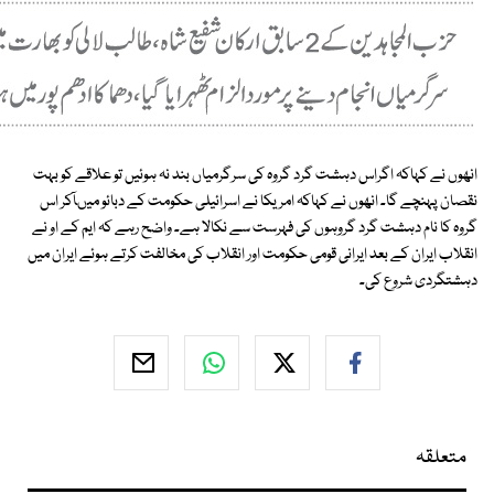
انھوں نے کہاکہ اگراس دہشت گرد گروہ کی سرگرمیاں بند نہ ہوئیں تو علاقے کو بہت
نقصان پہنچے گا۔ انھوں نے کہاکہ امریکا نے اسرائیلی حکومت کے دبائو میںآکر اس
گروہ کا نام دہشت گرد گروہوں کی فہرست سے نکالا ہے۔ واضح رہے کہ ایم کے او نے
انقلاب ایران کے بعد ایرانی قومی حکومت اور انقلاب کی مخالفت کرتے ہوئے ایران میں
دہشتگردی شروع کی۔
متعلقہ