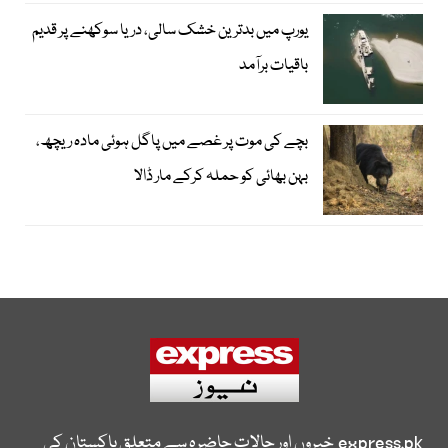
یورپ میں بدترین خشک سالی، دریا سوکھنے پر قدیم
باقیات برآمد
بچے کی موت پر غصے میں پاگل ہوئی مادہ ریچھ،
بہن بھائی کو حملہ کرکے مار ڈالا
express.pk
خبروں اور حالات حاضرہ سے متعلق پاکستان کی