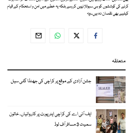
کرنے کی کوششوں کو ہی سبوتاژ نہیں کررہے بلکہ یہ خطے میں امن و استحکام کے قیام
کیلیے بھی نقصان دہ ہیں۔p>
متعلقہ
جشن آزادی کے موقع پر کراچی کی جھنڈا گلی سیل
ایف آئی اے کی کراچی ایئرپورٹ پر کارروائیاں، خاتون
سمیت 3 مسافر آف لوڈ