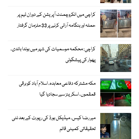
کراچی میں انکروچمنٹ آپریشن کے دوران ٹیم پر
حملہ اور ہنگامہ آرائی کرنے پر 33 ملزمان گرفتار
کراچی: محکمہ موسمیات کی شہر میں بوندا باندی،
پھوار کی پیشگوئی
مکہ مشترکہ دفاعی معاہدہ، اسلام آباد کو برقی
قمقموں، اسکرینز سے سجادیا گیا
میر رضا کیس، میڈیکل بورڈ کی رپورٹ کے بعد نئی
تحقیقاتی کمیٹی قائم