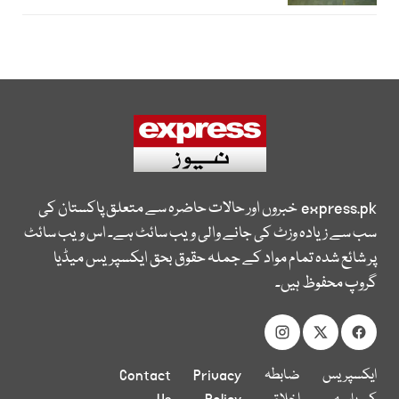
express.pk
خبروں اور حالات حاضرہ سے متعلق پاکستان کی
سب سے زیادہ وزٹ کی جانے والی ویب سائٹ ہے۔ اس ویب سائٹ
پر شائع شدہ تمام مواد کے جملہ حقوق بحق ایکسپریس میڈیا
گروپ محفوظ ہیں۔
ایکسپریس
ضابطہ
Privacy
Contact