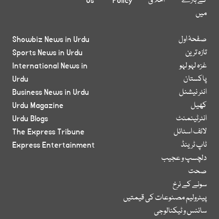
کے بارے
اخلاق
Policy
Us
میں
صفحۂ اول
Showbiz News in Urdu
تازہ ترین
Sports News in Urdu
غزہ لہو لہو
International News in
پاکستان
Urdu
انٹر نیشنل
Business News in Urdu
کھیل
Urdu Magazine
انٹرٹینمنٹ
Urdu Blogs
لائف اسٹائل
The Express Tribune
ٹاپ ٹرینڈ
Express Entertainment
دلچسپ و عجیب
صحت
سونے کے نرخ
پیٹرولیم مصنوعات کی قیمتیں
سائنس و ٹیکنالوجی