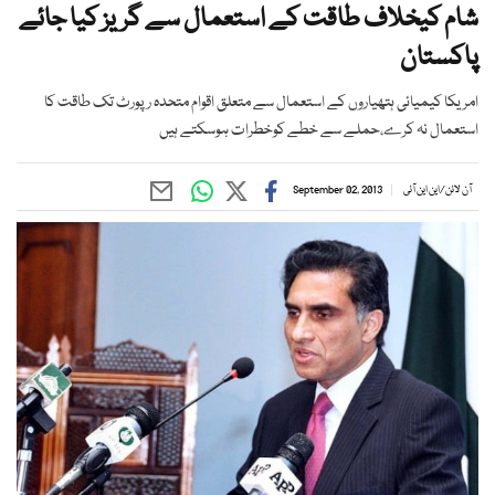
شام کیخلاف طاقت کے استعمال سے گریز کیا جائے
پاکستان
امریکا کیمیائی ہتھیاروں کے استعمال سے متعلق اقوام متحدہ رپورٹ تک طاقت کا
استعمال نہ کرے،حملے سے خطے کوخطرات ہوسکتے ہیں
آن لائن
/
این این آئی
September 02, 2013