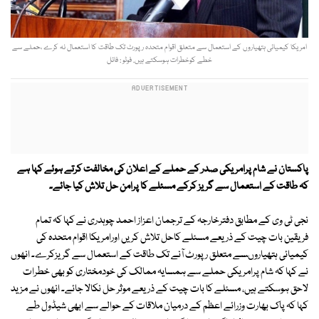
امریکا کیمیائی ہتھیاروں کے استعمال سے متعلق اقوام متحدہ رپورٹ تک طاقت کا استعمال نہ کرے ،حملے سے
خطے کوخطرات ہوسکتے ہیں. فوٹو : فائل
پاکستان نے شام پرامریکی صدر کے حملے کے اعلان کی مخالفت کرتے ہوئے کہا ہے
کہ طاقت کے استعمال سے گریز کرکے مسئلے کا پرامن حل تلاش کیا جائے۔
نجی ٹی وی کے مطابق دفترخارجہ کے ترجمان اعزاز احمد چوہدری نے کہا کہ تمام
فریقین بات چیت کے ذریعے مسئلے کاحل تلاش کریں اورامریکا اقوام متحدہ کی
کیمیائی ہتھیاروںسے متعلق رپورٹ آنے تک طاقت کے استعمال سے گریزکرے۔ انھوں
نے کہا کہ شام پرامریکی حملے سے ہمسایہ ممالک کی خودمختاری کو بھی خطرات
لاحق ہوسکتے ہیں، مسئلے کا بات چیت کے ذریعے موثر حل نکالا جائے۔ انھوں نے مزید
کہا کہ پاک بھارت وزرائے اعظم کے درمیان ملاقات کے حوالے سے ابھی شیڈول طے