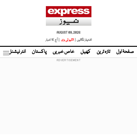
AUGUST 09, 2026
اشتہار لگائیں |
لائیو ٹی وی
| آج کا اخبار
صفحۂ اول
تازہ ترین
کھیل
خاص خبریں
پاکستان
انٹر نیشنل
ٹا