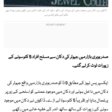
ڈاکوؤں نے دکان میں موجود سونے کے زیورات کے ساتھ ساتھ اندر کے خفیہ خانے میں رکھے ہوئے زیورات بھی
نکلوا لئے۔ فوٹو: ایکسپریس
صدر بوہری بازار میں جیولر کی دکان سے مسلح افراد 5 کلو سونے کے
زیورات لوٹ کر لے گئے۔
ایکسپریس نیوز کے مطابق 8 ڈاکو صدر بوہری بازار میں واقع جیولر کی
دکان میں داخل ہوئے اور دکان میں موجود عملے کو اسلحے کے زور پر
یرغمال بنایا اور تقریباً 5 کلو سونا لے اڑے۔ ڈاکوؤں نے دکان میں موجود
سونے کے زیورات کے ساتھ ساتھ اندر کے خفیہ خانے میں رکھے