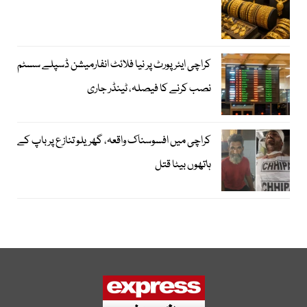
کراچی ایئرپورٹ پر نیا فلائٹ انفارمیشن ڈسپلے سسٹم
نصب کرنے کا فیصلہ، ٹینڈر جاری
کراچی میں افسوسناک واقعہ، گھریلو تنازع پر باپ کے
ہاتھوں بیٹا قتل