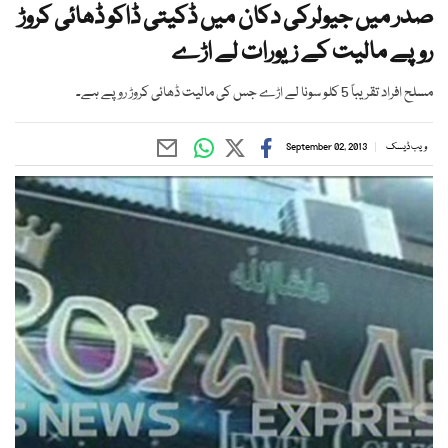
صدر میں جیولرکی دکان میں ڈکیتی ڈاکو ڈھائی کروڑ
روپے مالیت کے زیورات لے اڑے
مسلح افراد تقریباً 5 کلو سونا لے اڑے جس کی مالیت ڈھائی کروڑ روپے ہے۔
ویب ڈیسک
September 02, 2013