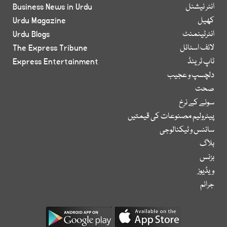
انٹر نیشنل
Business News in Urdu
کھیل
Urdu Magazine
انٹرٹینمنٹ
Urdu Blogs
لائف اسٹائل
The Express Tribune
ٹاپ ٹرینڈ
Express Entertainment
دلچسپ و عجیب
صحت
سونے کے نرخ
پیٹرولیم مصنوعات کی قیمتیں
سائنس و ٹیکنالوجی
بلاگ
بزنس
ویڈیوز
جرائم