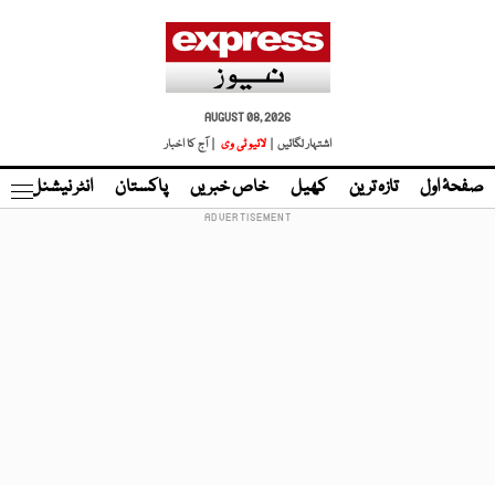
AUGUST 08, 2026
اشتہار لگائیں |
لائیو ٹی وی
| آج کا اخبار
صفحۂ اول
تازہ ترین
کھیل
خاص خبریں
پاکستان
انٹر نیشنل
ٹا