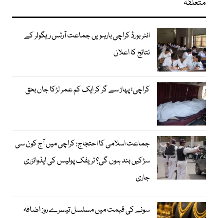
متعلقہ
انٹر بورڈ کراچی بارہویں جماعت آرٹس ریگولر کے
نتائج کا اعلان
کراچی؛ پہاڑ سے گر کر ایک کم عمر لڑکا جاں بحق
جماعت اسلامی کا احتجاج: کراچی میں آج کون سی
سڑکیں بند ہوں گی؟ ٹریفک پولیس کی ایڈوائزری
جاری
سونے کی قیمت میں مسلسل تیسرے روز اضافہ