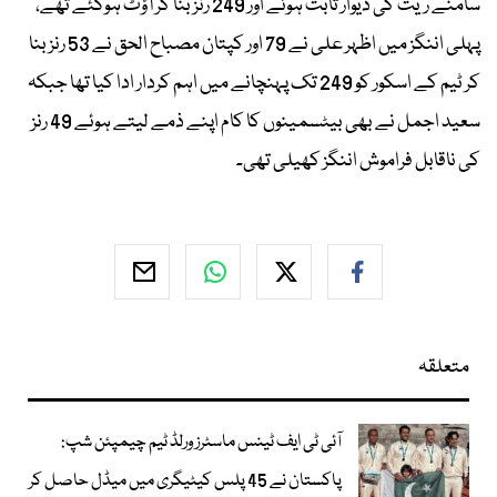
سامنے ریت کی دیوار ثابت ہوئے اور 249 رنز بنا کر آؤٹ ہوگئے تھے،
پہلی اننگز میں اظہر علی نے 79 اور کپتان مصباح الحق نے 53 رنز بنا
کر ٹیم کے اسکور کو 249 تک پہنچانے میں اہم کردار ادا کیا تھا جبکہ
سعید اجمل نے بھی بیٹسمینوں کا کام اپنے ذمے لیتے ہوئے 49 رنز
کی ناقابل فراموش اننگز کھیلی تھی۔
متعلقہ
آئی ٹی ایف ٹینس ماسٹرز ورلڈ ٹیم چیمپئن شپ:
پاکستان نے 45 پلس کیٹیگری میں میڈل حاصل کر