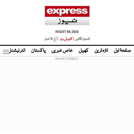
AUGUST 09, 2026
اشتہار لگائیں |
لائیو ٹی وی
| آج کا اخبار
صفحۂ اول
تازہ ترین
کھیل
خاص خبریں
پاکستان
انٹر نیشنل
ٹا