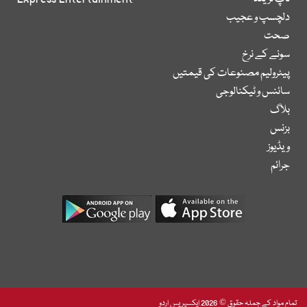
دلچسپ و عجیب
صحت
سونے کے نرخ
پیٹرولیم مصنوعات کی قیمتیں
سائنس و ٹیکنالوجی
بلاگ
بزنس
ویڈیوز
جرائم
تمام مواد کے جملہ حقوق © 2026 ایکسپریس اردو