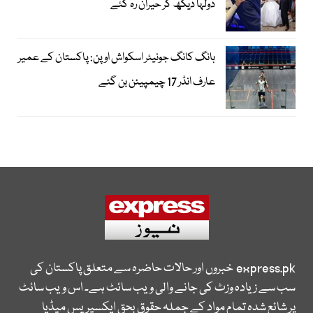
دولہا دیکھ کر حیران رہ گئے
ہانگ کانگ جونیئر اسکواش اوپن: پاکستان کے عمیر
عارف انڈر 17 چیمپیئن بن گئے
express.pk
خبروں اور حالات حاضرہ سے متعلق پاکستان کی
سب سے زیادہ وزٹ کی جانے والی ویب سائٹ ہے۔ اس ویب سائٹ
پر شائع شدہ تمام مواد کے جملہ حقوق بحق ایکسپریس میڈیا