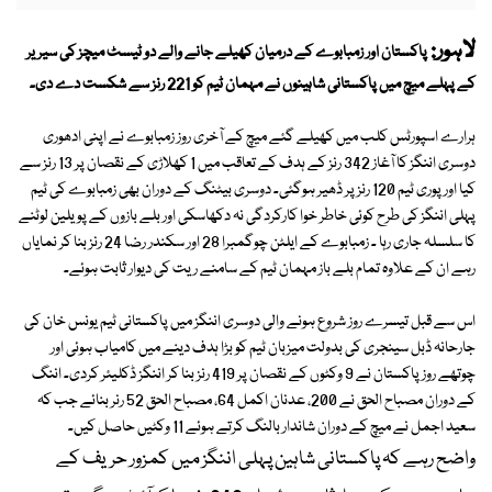
لاہور:
پاکستان اور زمبابوے کے درمیان کھیلے جانے والے دو ٹیسٹ میچز کی سیریر
کے پہلے میچ میں پاکستانی شاہینوں نے مہمان ٹیم کو 221 رنز سے شکست دے دی۔
ہرارے اسپورٹس کلب میں کھیلے گئے میچ کے آخری روز زمبابوے نے اپنی ادھوری
دوسری اننگز کا آغاز 342 رنز کے ہدف کے تعاقب میں 1 کھلاڑی کے نقصان پر 13 رنز سے
کیا اور پوری ٹیم 120 رنز پر ڈھیر ہوگئی۔ دوسری بیٹنگ کے دوران بھی زمبابوے کی ٹیم
پہلی اننگز کی طرح کوئی خاطر خوا کارکردگی نہ دکھاسکی اور بلے بازوں کے پویلین لوٹنے
کا سلسلہ جاری رہا ۔ زمبابوے کے ایلٹن چوگمبرا 28 اور سکندر رضا 24 رنز بنا کر نمایاں
رہے ان کے علاوہ تمام بلے باز مہمان ٹیم کے سامنے ریت کی دیوار ثابت ہوئے۔
اس سے قبل تیسرے روز شروع ہونے والی دوسری اننگز میں پاکستانی ٹیم یونس خان کی
جارحانہ ڈبل سینجری کی بدولت میزبان ٹیم کو بڑا ہدف دینے میں کامیاب ہوئی اور
چوتھے روز پاکستان نے 9 وکٹوں کے نقصان پر 419 رنز بنا کر اننگز ڈکلیئر کردی۔ اننگ
کے دوران مصباح الحق نے 200، عدنان اکمل 64، مصباح الحق 52 رنر بنائے جب کہ
سعید اجمل نے میچ کے دوران شاندار بالنگ کرتے ہوئے 11 وکٹیں حاصل کیں۔
واضح رہے کہ پاکستانی شاہین پہلی اننگز میں کمزور حریف کے