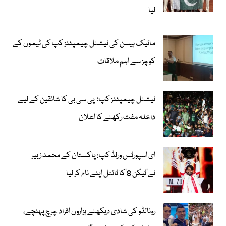
لیا
مائیک ہیسن کی نیشنل چیمپئنز کپ کی ٹیموں کے
کوچز سے اہم ملاقات
نیشنل چیمپئنز کپ؛ پی سی بی کا شائقین کے لیے
داخلہ مفت رکھنے کا اعلان
ای اسپورٹس ورلڈ کپ: پاکستان کے محمد زبیر
نے’ٹیکن 8‘کا ٹائٹل اپنے نام کر لیا
رونالڈو کی شادی دیکھنے ہزاروں افراد چرچ پہنچے،