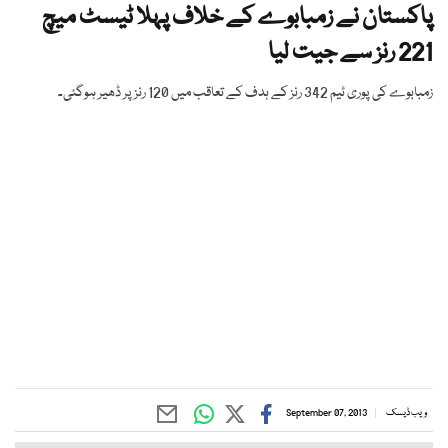
پاکستان نے زمبابوے کے خلاف پہلا ٹیسٹ میچ
221 رنز سے جیت لیا
زمبابوے کی پوری ٹیم 342 رنز کے ہدف کے تعاقب میں 120 رنز پر ڈھیر ہوگئی۔
ویب ڈیسک
September 07, 2013