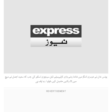
یونس خان نے دوسری اننگز میں شاندار بلے بازی کرتےہوئے ڈبل سینچری اسکور کی، جب کہ سعید اجمل نے میچ
میں 11 وکٹیں حاصل کیں۔ فوٹو: اے ایف پی