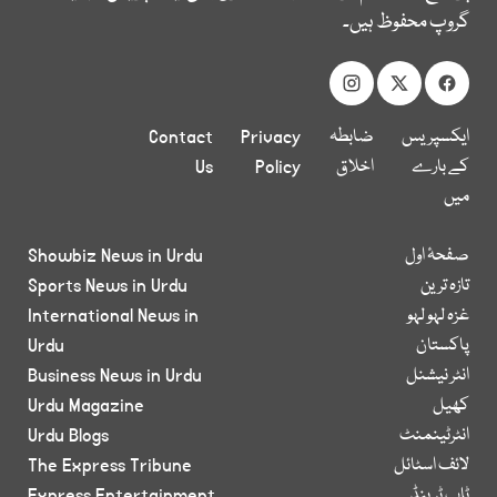
گروپ محفوظ ہیں۔
ایکسپریس
ضابطہ
Privacy
Contact
کے بارے
اخلاق
Policy
Us
میں
صفحۂ اول
Showbiz News in Urdu
تازہ ترین
Sports News in Urdu
غزہ لہو لہو
International News in
پاکستان
Urdu
انٹر نیشنل
Business News in Urdu
کھیل
Urdu Magazine
انٹرٹینمنٹ
Urdu Blogs
لائف اسٹائل
The Express Tribune
ٹاپ ٹرینڈ
Express Entertainment