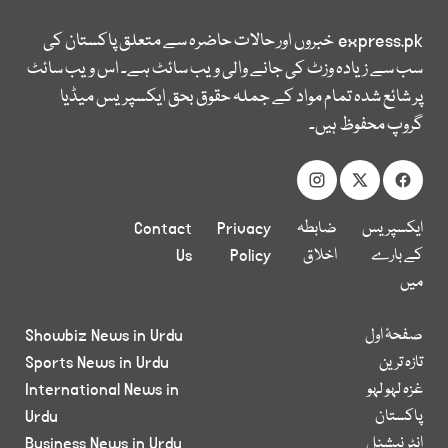
express.pk
خبروں اور حالات حاضرہ سے متعلق پاکستان کی
سب سے زیادہ وزٹ کی جانے والی ویب سائٹ ہے۔ اس ویب سائٹ
پر شائع شدہ تمام مواد کے جملہ حقوق بحق ایکسپریس میڈیا
گروپ محفوظ ہیں۔
ایکسپریس
ضابطہ
Privacy
Contact
کے بارے
اخلاق
Policy
Us
میں
صفحۂ اول
Showbiz News in Urdu
تازہ ترین
Sports News in Urdu
غزہ لہو لہو
International News in
پاکستان
Urdu
انٹر نیشنل
Business News in Urdu