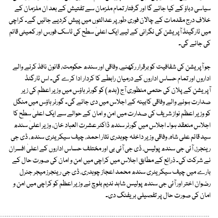
سیاسی دباؤ کے کیا جائے گا اور گرفتار تمام ملزمان سے تفتیش کے بعد ان ملزمان کے
خلاف درج مقدمات کے چالان فوری طور پر عدالتوں میں پیش کردیے جائیں گے۔ کراچی
میں ٹارگیٹڈ آپریشن کی نگرانی کے لیے ایک اعلیٰ سطح کی ٹاسک فورس اور کمیٹی قائم
کی جائے گی۔
جو آپریشن کی شفافیت کو برقرار رکھنے، وفاقی اور سندھ حکومت، قانون نافذ کرنے والے
اداروں اور تمام حساس اداروں کے درمیان رابطے کا کردار ادا کرے گی۔ اس ٹارگٹڈ
آپریشن کے پلان کی حتمی منظوری آج (بدھ) کو گورنر ہاؤس میں وزیر اعظم کی زیر
صدارت ہونے والے وفاقی کابینہ کے اجلاس میں دی جائے گی۔ گورنر ہاؤس میں منگل
کو وزیر اعظم نواز شریف کی صدارت میں امن و امان کے حوالے سے ایک اعلیٰ سطح کا
اجلاس منعقد ہوا۔ اجلاس میں گورنر سندھ ڈاکٹر عشرت العباد خان، وزیر اعلیٰ سندھ
سید قائم علی شاہ، وفاقی وزیر داخلہ چوہدری نثار احمد، چیف سیکریٹری سندھ، ڈی جی
رینجرز، آئی جی سندھ پولیس، ڈی جی آئی بی اور مختلف حساس اداروں کے اعلیٰ افسران
نے شرکت کی۔ ذرائع کے مطابق اجلاس میں کراچی میں امن و امان کی صورت حال کے
بارے میں چیف سیکریٹری سندھ محمد اعجاز چوہدری، ڈی جی رینجرز میجر جنرل
رضوان اختر اور آئی جی سندھ پولیس شاہد ندیم بلوچ نے وزیر اعظم کو کراچی میں امن و
امان کی صورت حال پر تفصیلی بریفنگ دی۔