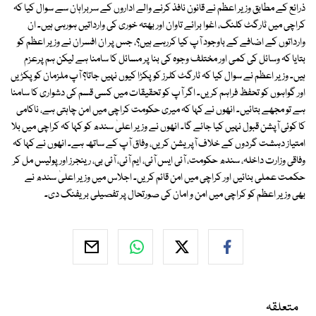
ذرائع کے مطابق وزیر اعظم نے قانون نافذ کرنے والے اداروں کے سربراہان سے سوال کیا کہ
کراچی میں ٹارگٹ کلنگ، اغوا برائے تاوان اور بھتہ خوری کی وارداتیں ہورہی ہیں۔ ان
وارداتوں کے اضافے کے باوجود آپ کیا کررہے ہیں؟، جس پر ان افسران نے وزیر اعظم کو
بتایا کہ وسائل کی کمی اور مختلف وجوہ کی بنا پر مسائل کا سامنا ہے لیکن ہم پرعزم
ہیں۔ وزیر اعظم نے سوال کیا کہ ٹارگٹ کلرز کو پکڑا کیوں نہیں جاتا؟ آپ ملزمان کو پکڑیں
اور گواہوں کو تحفظ فراہم کریں۔ اگر آپ کو تحقیقات میں کسی قسم کی دشواری کا سامنا
ہے تو مجھے بتائیں۔ انھوں نے کہا کہ میری حکومت کراچی میں امن چاہتی ہے، ناکامی
کا کوئی آپشن قبول نہیں کیا جائے گا۔ انھوں نے وزیر اعلیٰ سندھ کو کہا کہ کراچی میں بلا
امتیاز دہشت گردوں کے خلاف آپریشن کریں، وفاق آپ کے ساتھ ہے۔ انھوں نے کہا کہ
وفاقی وزارت داخلہ، سندھ حکومت، آئی ایس آئی، ایم آئی، آئی بی، رینجرز اور پولیس مل کر
حکمت عملی بنائیں اور کراچی میں امن قائم کریں۔ اجلاس میں وزیر اعلیٰ سندھ نے
بھی وزیر اعظم کو کراچی میں امن و امان کی صورتحال پر تفصیلی بریفنگ دی۔
متعلقہ