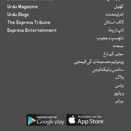
کھیل
Urdu Magazine
انٹرٹینمنٹ
Urdu Blogs
لائف اسٹائل
The Express Tribune
ٹاپ ٹرینڈ
Express Entertainment
دلچسپ و عجیب
صحت
سونے کے نرخ
پیٹرولیم مصنوعات کی قیمتیں
سائنس و ٹیکنالوجی
بلاگ
بزنس
ویڈیوز
جرائم