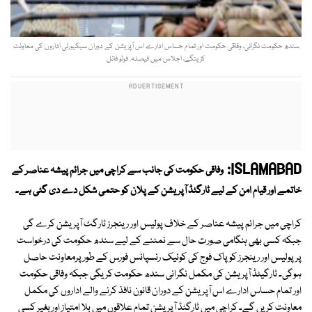
سندھ حکومت نگرانی، وفاقی حکومت اور تمام حساس ادارے اس آپریشن کے دوران سیکیورٹی اداروں کی معاونت
کرینگے، اجلاس میں فیصلہ. فوٹو فائل
ISLAMABAD:
وفاقی حکومت کی جانب سے کراچی میں جرائم پیشہ عناصر کے
خاتمے اور قیام امن کے لیے ٹارگٹڈ آپریشن کے پلان کو حتمی شکل دے دی گئی ہے۔
کراچی میں جرائم پیشہ عناصر کے خلاف پولیس اور رینجرز ٹارگٹ آپریشن کرے گی
جبکہ کسی بھی ہنگامی صورت حال سے نمٹنے کے لیے سندھ حکومت کی درخواست
پرپولیس اور رینجرز کو پاک فوج کی کوئیک رنسپانس فورس کے طور پرمعاونت حاصل
ہوگی۔ ٹارگیٹڈ آپریشن کی مکمل نگرانی سندھ حکومت کریگی جبکہ وفاقی حکومت
اور تمام حساس ادارے اس آپریشن کے دوران قانون نافذ کرنے والے اداروں کی مکمل
معاونت کریں گے۔ کراچی میں ٹارگٹڈ آپریشن تمام علاقوں میں بلا امتیاز اور بغیر کسی