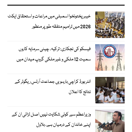
خیبرپختونخوا اسمبلی میں مراعات و استحقاق ایکٹ
2026 میں ترامیم متفقہ طور پر منظور
فیسکو کی نجکاری: ترکیہ، چینی سرمایہ کاروں
سمیت 12 ملکی و غیر ملکی گروپ میدان میں
انٹر بورڈ کراچی بارہویں جماعت آرٹس ریگولر کے
نتائج کا اعلان
وزیراعظم سے کوئی شکایت نہیں اصل لڑائی ان کے
اپنے خاندان کے درمیان ہے، بلاول