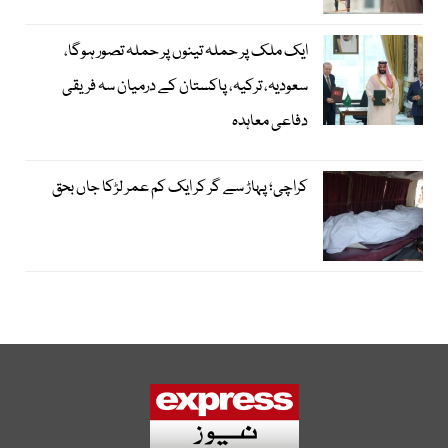
ایک ملک پر حملہ تینوں پر حملہ تصور ہوگا،
سعودیہ، ترکیہ، پاکستان کے درمیان سہ فریقی
دفاعی معاہدہ
کراچی؛ پہاڑ سے گر کر ایک کم عمر لڑکا جاں بحق