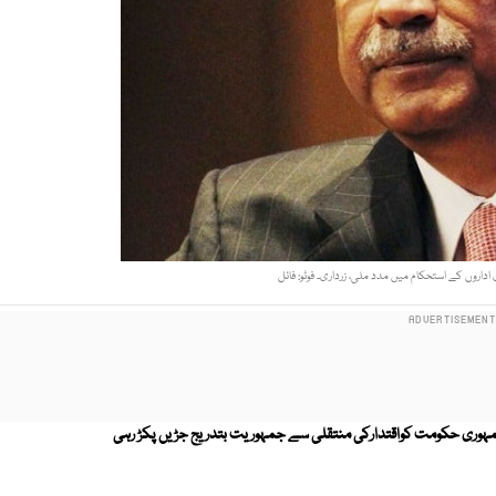
روں کے استحکام میں مدد ملی، زرداری۔ فوٹو: فائل
ی حکومت کواقتدارکی منتقلی سے جمہوریت بتدریج جڑیں پکڑ رہی