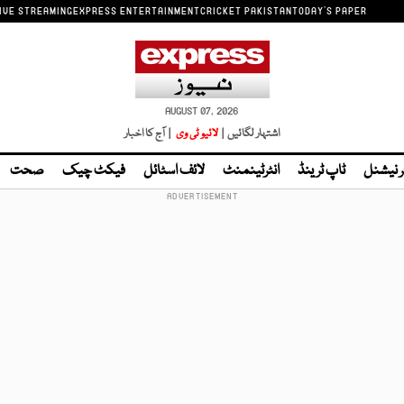
IVE STREAMING
EXPRESS ENTERTAINMENT
CRICKET PAKISTAN
TODAY'S PAPER
AUGUST 07, 2026
اشتہار لگائیں |
لائیو ٹی وی
| آج کا اخبار
ر نیشنل
ٹاپ ٹرینڈ
انٹرٹینمنٹ
لائف اسٹائل
فیکٹ چیک
صحت