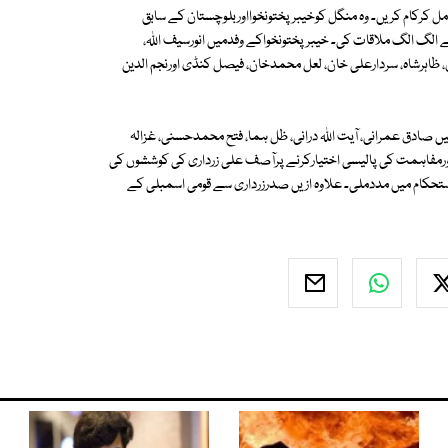
 کرکام کریں۔ وہ منگل کوخیبرپختونخوااوربلوچستان کے سابق
 الگ الگ ملاقات کی۔ خیبرپختونخواکے وفدمیں انورسیف اللہ،
 ظاہرشاہ، سردارعلی خان، لعل محمدخان، فیصل کنڈی اورنجم الدین
 صادق عمرانی، آیت اللہ درانی، ظل ہما، فتح محمدحسنی، غزالہ
اورمفاہمت کی پالیسی اختیارکرنے پرآصف علی زرداری کی کوششوں کی
حکام میں مددملی۔ علاوہ ازیں صدرزرداری سے قومی اسمبلی کے