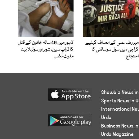
میر رضا علی کے انصاف کیلیے
لاہور میں 40 سالہ خاتون کے قتل
کراچی میں سول سوسائٹی کا
کا ڈراپ سین، شوہر اور سوتیلا بیٹا
احتجاج
ملوث نکلے
Showbiz News in
Sports News in U
International Ne
Urdu
Business News in
Urdu Magazine