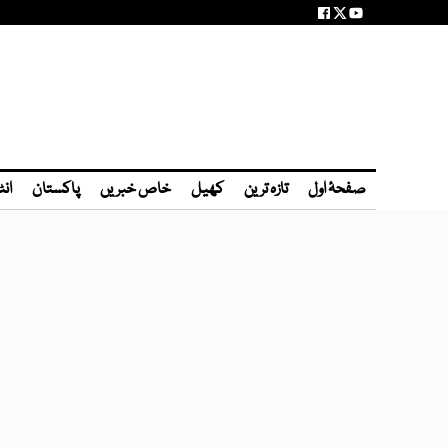
صفحۂ اول
تازہ ترین
کھیل
خاص خبریں
پاکستان
انٹ