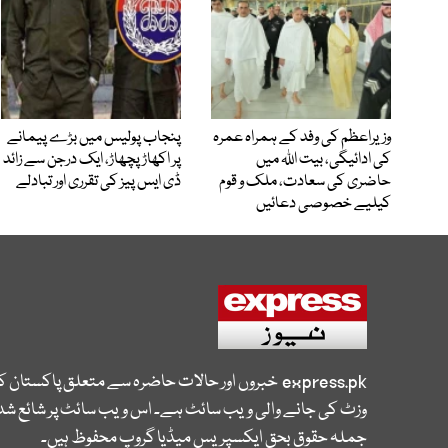
وزیراعظم کی وفد کے ہمراہ عمرہ
پنجاب پولیس میں بڑے پیمانے
کی ادائیگی، بیت اللہ میں
پر اکھاڑ پچھاڑ، ایک درجن سے زائد
حاضری کی سعادت، ملک و قوم
ڈی ایس پیز کی تقرری اور تبادلے
کیلیے خصوصی دعائیں
express.pk
خبروں اور حالات حاضرہ سے متعلق پاکستان 
وزٹ کی جانے والی ویب سائٹ ہے۔ اس ویب سائٹ پر شائع شدہ
جملہ حقوق بحق ایکسپریس میڈیا گروپ محفوظ ہیں۔