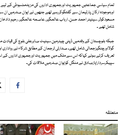
تمام سیاسی جماعتیں جمہوریت اورجمہوری اداروں کی مزیدمضبوطی کے لیے مل
اورموجودہ ارکان پارلیمان سے گفتگوکررہے تھے جنھوں نے ایوان صدرمیں ان سے
مسعودکوثر، سینیٹر احمد حسن، ارباب عالمگیر، عاصمہ عالمگیر، رحیم دادخان،
شامل تھے ۔
جبکہ بلوچستان کے وفدمیں ڈپٹی چیئرمین سینیٹ صابرعلی بلوچ کی قیادت میں
گولااورچنگیزجمالی شامل تھے۔ صدارتی ترجمان کے مطابق شرکاء نے رواداری 
تعریف کرتے ہوئے کہاکہ اس سے ملک میں جمہوریت اورجمہوری اداروں کے است
سپیکرسردارایازصادق نے منگل کوایوان صدرمیں ملاقات کی۔
متعلقہ