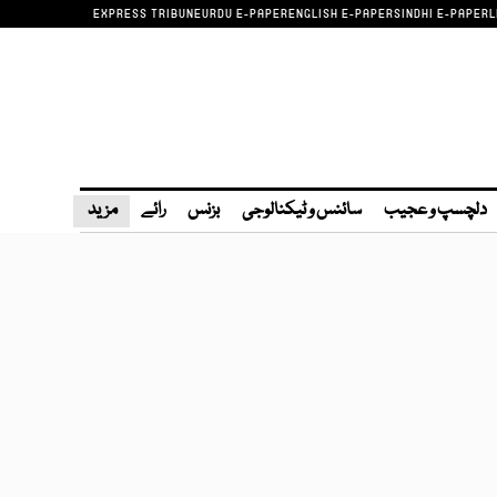
EXPRESS TRIBUNE
URDU E-PAPER
ENGLISH E-PAPER
SINDHI E-PAPER
L
دلچسپ و عجیب
سائنس و ٹیکنالوجی
بزنس
رائے
مزید