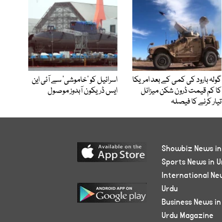
گولہ بارود کی کمی کے بعد امریکا
اسرائیل کو ’خاموشی‘ سے آئی این
کا کم قیمت ڈرون شکن میزائل
ایس ڈریکون آبدوز موصول
تیار کرنے کا فیصلہ
Showbiz News in
Sports News in U
International Ne
Urdu
Business News in
Urdu Magazine