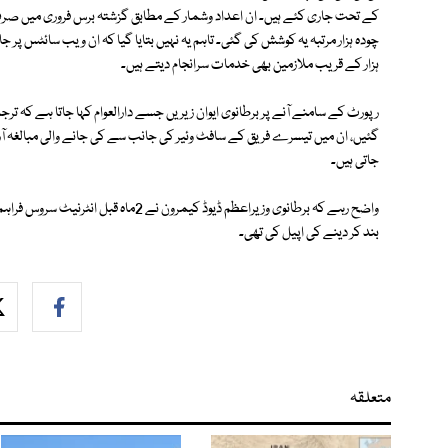
ہزار کے قریب ملازمین بھی خدمات سرانجام دیتے ہیں۔
رپورٹ کے سامنے آنے پر برطانوی ایوان زیریں جسے دارالعوام کہا جاتا ہے کہ تر
گئیں، ان میں تیسرے فریق کے سافٹ وئیر کی جانب سے کی جانے والی مبالغہ آر
جاتی ہیں۔
واضح رہے کہ برطانوی وزیراعظم ڈیوڈ کیمر
بند کر دینے کی اپیل کی تھی۔
متعلقہ