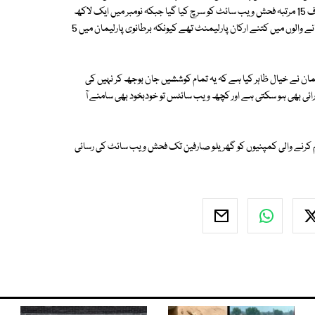
کے تحت جاری کئے ہیں۔ ان اعداد وشمار کے مطابق گزشتہ برس فروری میں صرف 15 مرتبہ فحش ویب سائٹ کو سرچ کیا گیا جبکہ نومبر میں ایک لاکھ
چودہ ہزار مرتبہ یہ کوشش کی گئی۔ تاہم یہ نہیں بتایا گیا کہ ان ویب سائٹس پر جانے والوں میں کتنے ارکان پارلیمنٹ تھے کیونکہ برطانوی پارلیمان میں 5
جمان نے خیال ظاہر کیا ہے کہ یہ تمام کوششیں جان بوجھ کر نہیں کی
ائی بھی ہو سکتی ہے اور کچھ ویب سائٹس تو خودبخود بھی سامنے آ
ون نے 2ماہ قبل انٹرنیٹ سروس فراہم کرنے والی کمپنیوں کو گھریلو صارفین تک فحش ویب سائٹ کی رسائی