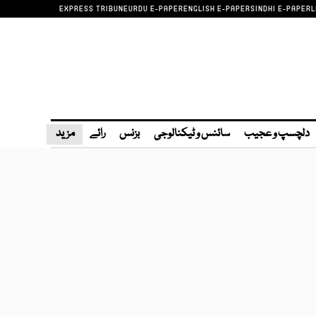
EXPRESS TRIBUNE
URDU E-PAPER
ENGLISH E-PAPER
SINDHI E-PAPER
L
دلچسپ و عجیب
سائنس و ٹیکنالوجی
بزنس
رائے
مزید