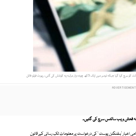
امی اخبار 'ہفنگٹن پوسٹ ' کی درخواست پر معلومات تک رسائی کے قانون