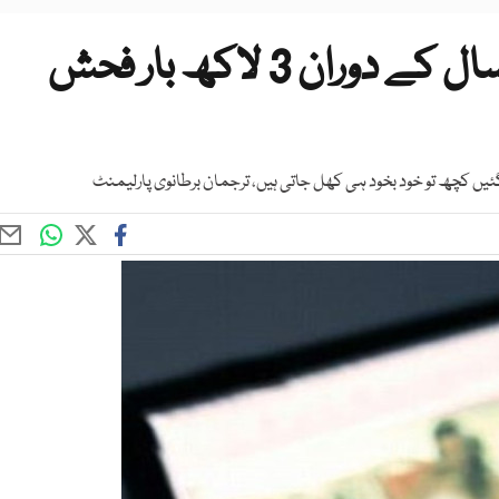
برطانوی پارلیمنٹ میں ایک سال کے دوران 3 لاکھ بار فحش
کچھ تو خود بخود ہی کھل جاتی ہیں، ترجمان برطانوی پارلیمنٹ