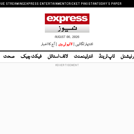
IVE STREAMING
EXPRESS ENTERTAINMENT
CRICKET PAKISTAN
TODAY'S PAPER
AUGUST 06, 2026
اشتہار لگائیں |
لائیو ٹی وی
| آج کا اخبار
ر نیشنل
ٹاپ ٹرینڈ
انٹرٹینمنٹ
لائف اسٹائل
فیکٹ چیک
صحت