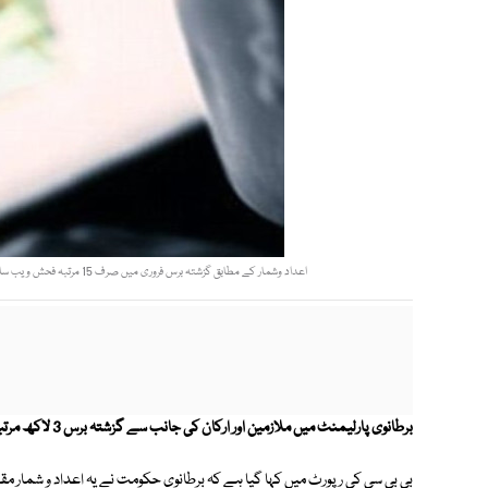
اعداد وشمار کے مطابق گزشتہ برس فروری میں صرف 15 مرتبہ فحش ویب سائٹ کو سرچ کیا گیا جبکہ نومبر میں ایک لاکھ چودہ ہزار مرتبہ یہ کوشش کی گئی، رپورٹ فوٹو: فائل
برطانوی پارلیمنٹ میں ملازمین اور ارکان کی جانب سے گزشتہ برس 3 لاکھ مرتبہ فحش ویب سائٹس سرچ کی گئیں۔
بی بی سی کی رپورٹ میں کہا گیا ہے کہ برطانوی حکومت نے یہ اعداد و شمار مق