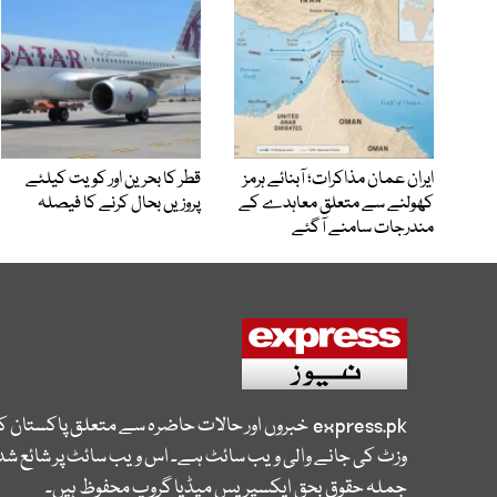
ایران عمان مذاکرات؛ آبنائے ہرمز
قطر کا بحرین اور کویت کیلئے
کھولنے سے متعلق معاہدے کے
پروزیں بحال کرنے کا فیصلہ
مندرجات سامنے آگئے
express.pk
خبروں اور حالات حاضرہ سے متعلق پاکستان 
وزٹ کی جانے والی ویب سائٹ ہے۔ اس ویب سائٹ پر شائع شدہ
جملہ حقوق بحق ایکسپریس میڈیا گروپ محفوظ ہیں۔