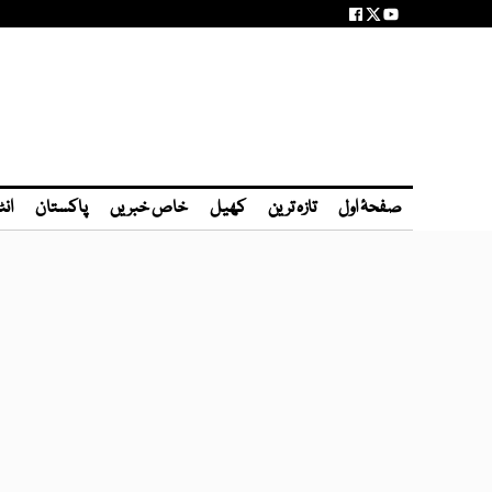
صفحۂ اول
تازہ ترین
کھیل
خاص خبریں
پاکستان
انٹ