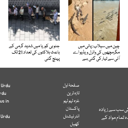
چین میں سیلاب: پانی میں
جنوبی کوریا میں شدید گرمی کے
مگرمچھوں کی وائرل ویڈیو اے
باعث ہلاکتوں کی تعداد 21 تک
آئی سے تیار کی گئی ہے
پہنچ گئی
صفحۂ اول
 Urdu
تازہ ترین
rdu
غزہ لہو لہو
ws in
پاکستان
کی سب سے زیادہ
انٹر نیشنل
 Urdu
 تمام مواد کے
کھیل