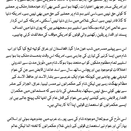
اور امریکی صدر جو بھی اختیارات رکھتا ہو اسے کسی بھی آزاد خودمختار ملک پر حملے
کا کوئی حق نہیں ہے۔اسی لئے ہم شام پر حملے کے حق میں بھی نہیں ہے۔ امریکہ دنیا
کا گاڈ فادر نہیں ہے، اسکی غلامی میں ساری دنیا نہیں آسکتی۔ امریکہ کے اس کردار
سے عالمی امن تباہ ہوسکتا ہے اسلیے ہم سمجھتے ہیں کہ پوری دنیا میں انصاف
پسند اور اقدار پر یقین رکھنے والی قوتوں کو امریکی موقف کی مخالفت کرنی چاہیے۔
اس سے پہلے مصر میں شب خون مارا گیا، افغانستان اور عراق کو تہہ تیغ کیا گیا اور اب
شام میں ایسا کرنے کی تیاری کی جارہی ہے۔ امریکہ اس وقت بدمست ملک بنا ہوا ہے
اسلیے تمام مظلوم ملکوں کو اب متحد ہونا ہوگا۔ شام میں طویل مدت سے اندرونی
اختلافات تو موجود ہیں اور پچاس ساٹھ سال سے اسد خاندان قابض ہے جن کی عوام
تبدیلی بھی چاہتے ہیں کیونکہ عوام ایک عرصے سے بشار الاسد اور حافظ الاسد کے
مظالم بھگت رہے ہیں لیکن شام کے حکمرانوں نے مصر، لیبیا، عراق، الجزائر کے حشر
سے بھی کوئی سبق نہیں سیکھا۔ بدقسمتی کی بات ہے کہ مسلمانوں میں حکمران
اقتدار پر قابض رہنے کیلئے اپنے ہی عوام کے قتل عام کی انتہا تک پہنچ جاتے ہیں اور
ایسے حکمرانوں کو استعماری قوتیں اپنا آلۂ کار بناتی ہیں۔
اسی طرح کی صورتحال موجودہ شام کی ہے، پورے عرب میں جدوجہد ہوئی اور اسلامی
بہار آئی اور عوام نے استعماری قوتوں کے ذہنی غلام حکمرانوں کا تختہ الٹا لیکن عالم