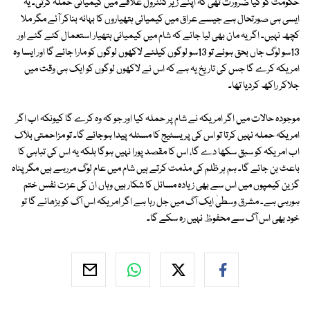
حکومت کو کیا ضرورت تھی کہ اپنے زیر کنٹرول علاقے میں کیمیائی حملہ کرتی۔ یہ
ایسی ہی صورتحال ہے جیسے عراق میں کیمیائی ہتھیاروں کا بہانہ بناکر آئے مگر ملا
کچھ نہیں۔ اگر یہ مان بھی لیا جائے کہ شام میں کیمیائی ہتھیار استعمال کئے گئے اور
13سو لوگ جاں بحق ہوئے تو 13سو لوگوں کیلئے لاکھوں لوگوں کو مارا جائے گا اور ایسا وہ
امریکہ کرے گا جس کی تاریخ یہ ہے کہ اس نے لاکھوں لوگوں کو ایک ہی وقت میں
جلاکر راکھ کردیا تھا۔
موجودہ حالات میں اگر امریکہ نے شام پر حملہ کیا اور جو کہ وہ کرے گا کیونکہ اب اگر
امریکہ حملہ نہیں کرتا تو اس کی پریسٹیج کا مسئلہ پیدا ہوجائے گا۔ تو مزاحمتی بلاک
اب امریکہ کو سبق سکھا دے گا، اس کا مقصد پورا نہیں ہوگا بلکہ یہ اس کی تباہی کا
باعث بن جائے گا۔ ہم ہر ظلم کی مذمت کرتے ہیں شام میں عام لوگ مررہے ہیں مگر پناہ
گزین کیمپوں میں اس سے بھی زیادہ مسائل کا شکار ہیں وہاں ان کی عزت نفس ختم
ہورہی ہے۔ مشرق وسطیٰ ایک آگ میں جل رہا ہے اگر امریکہ اس آگ کو بڑھائے گا تو
خود بھی اس آگ سے محفوظ نہیں رہ سکے گا۔