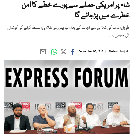
شام پر امریکی حملے سے پورے خطے کا امن
خطرے میں پڑجائے گا
طویل مدت کی غلامی سے نجات کے بعد اب پھر وہی غلامی مسلط کرنے کی کوشش
کی جارہی ہے۔
September 05, 2013
Shehzad Amjad