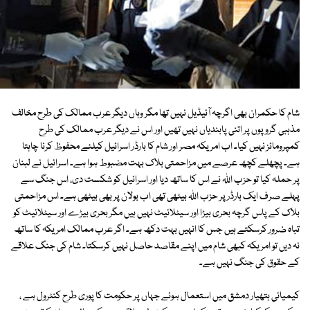
شام کا حکمران بھی اگرچہ آئیڈیل نہیں تھا مگر وہاں دیگر عرب ممالک کی طرح مخالف
مذہبی گروپوں پر اتنی پابندیاں نہیں تھیں اور اس نے دیگر عرب ممالک کی طرح
کمپرومائز نہیں کیا۔ اب امریکہ مصر اور شام کا بارڈر اسرائیل کیلئے محفوظ کرنا چاہتا
ہے۔ پچھلے کچھ عرصے میں مزاحمتی بلاک بہت مضبوط ہوا ہے۔ اسرائیل نے لبنان
پر حملہ کیا تو حزب اﷲ نے اس کا ساتھ دیا اور اسرائیل کو شکست دی، اس جنگ سے
پہلے صرف ایک بارڈر پر حزب اﷲ بیٹھی تھی اب بولان پر بھی بیٹھی ہے۔ اس مزاحمتی
بلاک کے پاس گرچہ بحری بیڑا اور سیٹلائیٹ نہیں ہیں مگر بحری بیڑے اور سیٹلائیٹ کو
تباہ ضرور کرسکتے ہیں جس کا انہیں بہت دکھ ہے۔ اگر عرب ممالک امریکہ کا ساتھ
نہ دیں تو امریکہ کبھی شام میں اپنے مقاصد حاصل نہیں کرسکتا۔ شام کی جنگ علاقے
کے حقوق کی جنگ نہیں ہے۔
کیمیائی ہتھیار دمشق میں استعمال ہوئے جہاں پر حکومت کا پوری طرح کنٹرول ہے ،