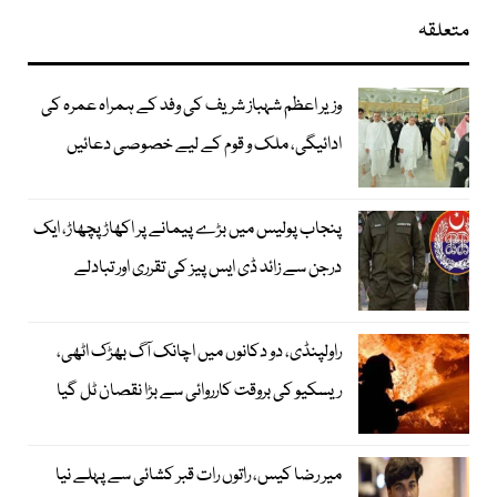
متعلقہ
وزیر اعظم شہباز شریف کی وفد کے ہمراہ عمرہ کی
ادائیگی، ملک و قوم کے لیے خصوصی دعائیں
پنجاب پولیس میں بڑے پیمانے پر اکھاڑ پچھاڑ، ایک
درجن سے زائد ڈی ایس پیز کی تقرری اور تبادلے
راولپنڈی، دو دکانوں میں اچانک آگ بھڑک اٹھی،
ریسکیو کی بروقت کارروائی سے بڑا نقصان ٹل گیا
میر رضا کیس، راتوں رات قبر کشائی سے پہلے نیا