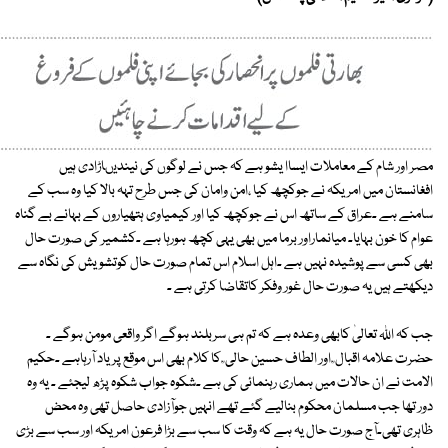
مصر اور شام کے معاملات ایساا یشو ہے کہ جس نے لوگوں کی نیندیںاڑادی ہیں
افغانستان میں امریکہ نے جوکچھ کیا ،امن وامان کی جس طرح تہہ بالا کیا وہ سب کے
سامنے ہے ۔عراق کے ساتھ اس نے جوکچھ کیا اور کیمیاوی ہتھیاروں کے بہانے بے گناہ
عوام کا خون بہایا۔ میانماراور برما میں بھی یہی کچھ ہورہا ہے ۔کشمیر کی صورت حال
بھی کسی سے پوشیدہ نہیں ہے ۔اہل اسلام اس تمام صورت حال کوتشویش کی نگاہ سے
دیکھتے ہیں یہ صورت حال غور وفکر کاتقاضا کرتی ہے ۔
جب کہ اﷲ تعالیٰ کابھی وعدہ ہے کہ تم ہی سربلند ہوگے اگر واقعی مومن ہوگے ۔
حضرت علامہ اقبال ؒ اور الطاف حسین حالی ؒ کا کلام بھی اس موقع پریاد آرہاہے ۔حکیم
الامت نے ان حالات میں ہماری رہنمائی کی ہے ۔شکوہ جواب شکوہ پڑھ لیجئے ۔ یہ وہ
دور تھا جب مسلمان محکوم بنالیے گئے تھے انہیں جوآزادی حاصل تھی وہ محض
ظاہری تھی۔آج صورت حال یہ ہے کہ وقت کا سب سے بڑا فرعون امریکہ اور سب سے بڑی