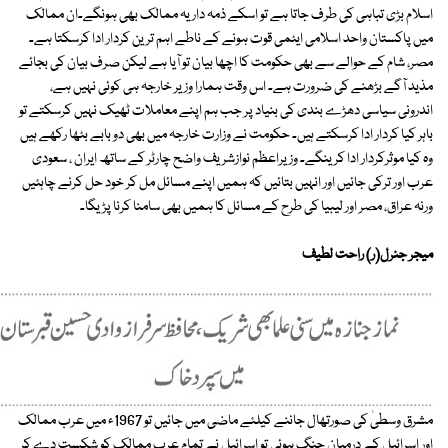
اسلام بڑی تباہی کی طرف جاتا ہے تو اسکے ذمہ دار یہ ممالک بھی ہونگے۔ان ممالک
میں پاکستان واحد اسلامی ایٹمی قوت ہونے کے ناطے اہم ترین کردار ادا کرسکتا ہے۔
مصر، شام کے حوالے سے بھی حکومت کا اچھا بیان تو آیا ہے لیکن صرف بیان کی بجائے
مذید آگے بڑھنے کی ضرورت ہے۔ اس وقت ہمارا وزیر خارجہ ہی کوئی نہیں ہے،
اندرونی سیاسی دھڑے بندی کی بنیاد پر جب ہم اپنے معاملات ٹھیک نہیں کرسکتے تو
باہر کیا کردار ادا کرسکتے ہیں۔ حکومت نے وزارت خارجہ میں بھی دو بابے بٹھا رکھے ہیں
وہ کیا موثرکردار ادا کرینگے۔ وزیراعظم نوازشریف واضح چارٹر کے ساتھ ایران ، سعودی
عرب اور ترکی جائیں اور انہیں بتائیں کہ ہمیں اپنے مسائل مل کر خود حل کرنے چاہئیں
ورنہ عراق، مصر اور لیبیا کی طرح کے مسائل کا ہمیں بھی سامنا کرنا پڑیگا۔
میجر جنرل(ر) راحت لطیف
مشرق وسطیٰ کی صورتھال جاننے کیلئے ماضی میں جائیں تو 1967ء میں عرب ممالک
اور اسرائیل کے درمیان جنگ ہوئی تو اسرائیل نے تمام عرب ممالک کو شکست دے کر