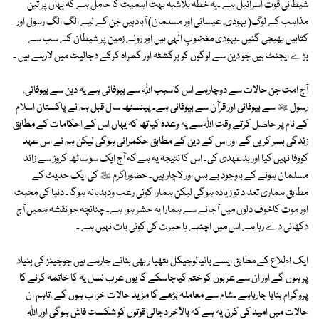
شیطانی قوت اسرائیل ہے ۔یہ خطہ بلاشبہ بہت اہمیت کا حامل ہے کہ یہاں پر تین
مذاہب کے لوگ( یہودی، عیسائی اور مسلمان) آبادہیں جن کے لیے الگ الگ رسول اور
کتابیں بھیجی گئیں ۔یہودی مغضوبِ الٰہی ہیں اور روئے زمین پر شیطان کے سب سے
بڑے ایجنٹ ہیں جو دین سے لوگوں کو برگشتہ اور گمراہ کرکے دجالیت میں لارہے ہیں ۔
آج امت جن حالات سے دوچارہے اس کاسبب اﷲ سے بیوفائی ہے یہ دین سے بیوفائی،
رسول ﷺ سے بیوفائی اور قرآن سے بیوفائی ہے۔ پینسٹھ سال قبل ہم نے پاکستان اسلام
کے نام پر حاصل کرتے وقت اﷲسے یہ وعدہ کیاتھا کہ یہاں اس کے احکامات کے مطابق
زندگی بسر کریں گے اور اس کے دین کے مطابق حکمرانی ہوگی لیکن ہم نے اس عہد
کووفا نہیں کیا اور بدعہدی کی۔ اس کا نتیجہ یہ ہے کہ آج ایک سو ساٹھ کروڑ سے زائد
مسلمان ہونے کے باوجود بے بس اور لاچار ہیں۔ حضوراکرم ﷺ کی ایک حدیث کے
مطابق ہماری تعداد تو زیادہ ہوگی لیکن ہمارا کوئی رعب ودبدبانہ ہوگا۔ دنیا کی محبت
اور موت کاخوف دلوں میں آجانے سے ہمارا یہ حشر ہوا ہے۔ چنانچہ جو نقشہ ہمیں آج
دکھائی دے رہا ہے اس میں اچنبے یا حیرت کی کوئی بات نہیں ہے ۔
ایک اطلاع کے مطابق ایسے بائیالوجیکل ہتھیا ر بھی بنائے جارہے ہیں جوجینز کی بنیاد
پر ہوں گے اور ان سے عربوں کو ختم کیاجاسکے گا یوں عرب نسل یہ کا خاتمہ کرنے کا
پروگرام بنایا جارہاہے ۔شام سے معاملہ بڑھے گا مزید حالات خراب ہوں گے ،تاہم ان
حالات میں امید کی کرن یہ ہے کہ بالآخر دجالی قوتوں کو شکست فاش ہوگی اور اﷲ