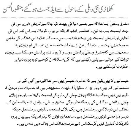
مشرق وسطیٰ ایسا علاقہ ہے جسے دنیا کی چھت کہا جاتا ہے تاریخی طور پر اس کی
بہت اہمیت ہے۔ یہ تین براعظموں ایشیا افریقہ اور یورپ کو ملاتا ہے اس لئے اس کی
تجارتی اور تاریخی اہمیت بھی بہت زیادہ ہے۔ اس سب کے علاوہ اس علاقے کی مذہبی
اہمیت بھی بہت ہے۔ دنیا کے تین بڑے مذاہت مسلمان، عیسائی اور یہودی یہ
سمجھتے ہیں کہ مشرق وسطیٰ پر قابض ہونے والا پوری دنیا پر قابض ہوسکتا ہے۔ یہودی
تورات کے حوالے سے یقین رکھتے ہیں کہ اگر یہ علاقہ ان کو ملے تو وہ پوری دنیا پر
حکومت کرسکتے ہیں۔
عیسائیوں کا بھی یقین ہے کہ حضرت عیسیٰؑ بھی اسی علاقے میں آئیں گے اور
مسلمانوں کے بھی دونوں بڑے سکول آف تھاٹ سمجھتے ہیں کہ حضرت امام مہدیؑ کا
ظہور بھی یہیں ہوگا۔ یہ علاقہ پہاڑی چوٹی کی طرح کی اہمیت رکھتا ہے اور جو پہاڑی
چوٹی پر قابض ہوگا اس کی ہر جگہ نظر ہوگی۔ مشرق وسطیٰ اسرائیل، شام ، فلسطین کے
علاقے اس دو بلاکس پر مشتمل ہیں، ایک بلاک استعماری قوتوں پر مشتمل جبکہ
دوسرا مزاحمتی قوتوں پر مشتمل ہے۔ استعماری قوتوں کا لیڈر امریکہ ہے یہاں پر وہ
ڈائریکٹ کنٹرول نہیں کرسکتااس لئے عرب ممالک اس بلاک میں شامل ہیں ۔