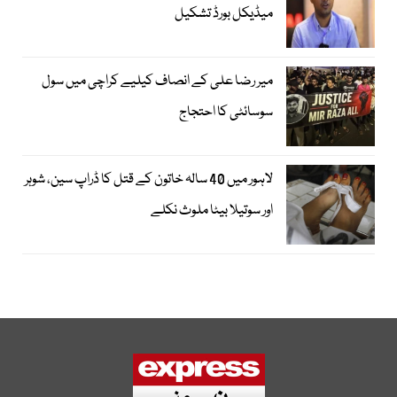
میڈیکل بورڈ تشکیل
میر رضا علی کے انصاف کیلیے کراچی میں سول
سوسائٹی کا احتجاج
لاہور میں 40 سالہ خاتون کے قتل کا ڈراپ سین، شوہر
اور سوتیلا بیٹا ملوث نکلے