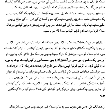
اسلام کو ایک بار پھر منتشرکرنے کیلئے سازشیں کی جارہی ہیں۔ مصر میں الاخوان نے تو
اقتدار میں آنے کے بعد عیسائیوں اور دیگر تمام طبقات سے بہتر تعلقات پیدا کئے۔
عیسائیوں میں سے نائب مرشد عام بھی مصری حکومت نے رکھا جبکہ ڈاکٹر مرسی نے
ایک عیسائی نائب صدر بھی اپنے ساتھ رکھا جو پاکستان کے دورے کے موقع پر بھی
انکے ساتھ تھا۔ایک منظم سازش کے تحت اسرائیل کو سرپرستی دلوانے کیلئے اور عالم
اسلام کو باہم متصادم کرنے کیلئے سارا کام ہورہا ہے۔
عراق اور بحرین شیعہ اکثریت کے علاقے ہیں جبکہ شام اور لبنان سنی اکثریتی علاقے
ہیں جہاں اکثریت کو اقلیت اور اقلیت کو اکثریت میں تبدیل کرنا اسی سازش کا شاخسانہ
ہے۔ عالم اسلام کو اس صورتحال کا ادراک ہونا چاہیے اور اسکا حل تلاش کرنا چاہیے۔ او
آئی سی ایک مفلوج ، بے حس اور لاتعلق ادارہ ہے مسلمانوں پر کوئی قیامت بیت جائے یہ
ادارہ کوئی کردار ادا کرنے کو تیار نہیں ہوتا۔ اسی طرح اقوام متحدہ امریکہ کا زر خرید ادارہ
ہے جو اسکے مفادات کیلئے کام کرتا ہے۔ اس وقت مسلم عوام اور عالم اسلام کو جہاں
دین کی طرف پلٹنے کی ضرورت ہے وہیں باہم متحد ہونے کی بھی اشد ضرورت ہے۔
طویل مدت کی غلامی سے نجات کے بعد اب پھر وہی غلامی مسلط کرنے کی کوشش
کی جارہی ہے۔ پاکستان، ایران اور ترکی اس کوشش کے خلاف بہتر کردار ادا کرسکتے
ہیں۔
ان ممالک کی جتنی بھی عزت ہے وہ عالم اسلام کے جڑے رہنے میں ہے، اگر عالم