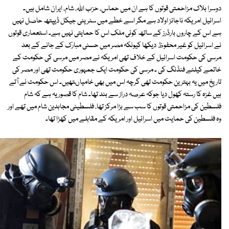
دوسرا بلاک مزاحمتی قوتوں کا ہے ان میں حماس، حزب اﷲ، شام، ایران شامل ہیں۔
اسرائیل امریکہ ناجائز اولاد ہے مگر اسے خطے میں سٹریٹی جیکل ڈیپتھ حاصل نہیں
ہے اس کے چاروں بارڈرز کے ساتھ کوئی ملک اس کا حمایتی نہیں ہے۔ استعماری قوتوں
نے اسرائیل کو غیر محفوظ دیکھا کیونکہ مصر میں حسنی مبارک کے جانے کے بعد
مرسی کی حکومت اسرائیل کے خلاف تھی امریکہ نے مصر میں مرسی کی حکومت کے
خاتمے کیلئے فنڈنگ کی ۔ مرسی کی حکومت ایک جمہوری حکومت تھی اور مصر کی
تاریخ میں یہ بہترین حکومت تھی گرچہ اس میں بھی خامیاںتھیں۔ اس حکومت نے آتے
ہیں غزہ کا رستہ کھول دیا جوکہ عرصہ دراز سے بند تھا۔ شام کا قصور یہ ہے کہ شام
فلسطین کی مزاحمتی قوتوں کا سب سے بڑا مرکز تھا، فلسطینی مجاہدین شام میں تھے اور
وہ فلسطین کی حمایت میں اسرائیل اور امریکہ کے مقابلے میں کھڑا تھا۔