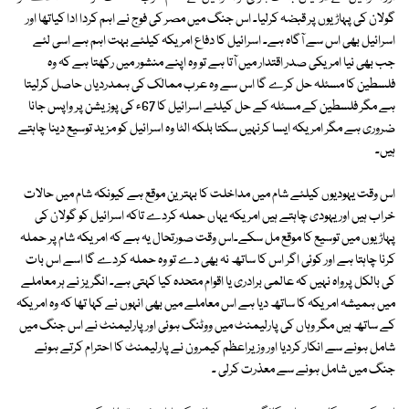
گولان کی پہاڑیوں پر قبضہ کرلیا۔ اس جنگ میں مصر کی فوج نے اہم کردا ادا کیاتھا اور
اسرائیل بھی اس سے آگاہ ہے۔ اسرائیل کا دفاع امریکہ کیلئے بہت اہم ہے اسی لئے
جب بھی نیا امریکی صدر اقتدار میں آتا ہے تو وہ اپنے منشور میں رکھتا ہے کہ وہ
فلسطین کا مسئلہ حل کرے گا اس سے وہ عرب ممالک کی ہمدردیاں حاصل کرلیتا
ہے مگر فلسطین کے مسئلہ کے حل کیلئے اسرائیل کا 67ء کی پوزیشن پر واپس جانا
ضروری ہے مگر امریکہ ایسا کرنہیں سکتا بلکہ الٹا وہ اسرائیل کو مزید توسیع دینا چاہتے
ہیں۔
اس وقت یہودیوں کیلئے شام میں مداخلت کا بہترین موقع ہے کیونکہ شام میں حالات
خراب ہیں اور یہودی چاہتے ہیں امریکہ یہاں حملہ کردے تاکہ اسرائیل کو گولان کی
پہاڑیوں میں توسیع کا موقع مل سکے۔اس وقت صورتحال یہ ہے کہ امریکہ شام پر حملہ
کرنا چاہتا ہے اور کوئی اگر اس کا ساتھ نہ بھی دے تو وہ حملہ کردے گا اسے اس بات
کی بالکل پرواہ نہیں کہ عالمی برادری یا اقوام متحدہ کیا کہتی ہے۔ انگریز نے ہر معاملے
میں ہمیشہ امریکہ کا ساتھ دیا ہے اس معاملے میں بھی انہوں نے کہا تھا کہ وہ امریکہ
کے ساتھ ہیں مگر وہاں کی پارلیمنٹ میں ووٹنگ ہوئی اور پارلیمنٹ نے اس جنگ میں
شامل ہونے سے انکار کردیا اور وزیراعظم کیمرون نے پارلیمنٹ کا احترام کرتے ہوئے
جنگ میں شامل ہونے سے معذرت کرلی ۔