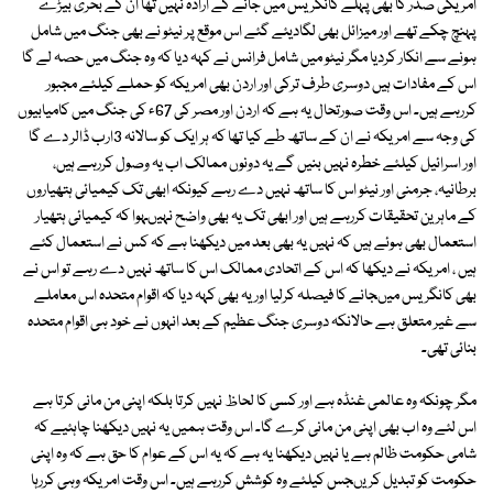
امریکی صدر کا بھی پہلے کانگریس میں جانے کے ارادہ نہیں تھا ان کے بحری بیڑے
پہنچ چکے تھے اور میزائل بھی لگادیئے گئے اس موقع پر نیٹو نے بھی جنگ میں شامل
ہونے سے انکار کردیا مگر نیٹو میں شامل فرانس نے کہہ دیا کہ وہ جنگ میں حصہ لے گا
اس کے مفادات ہیں دوسری طرف ترکی اور اردن بھی امریکہ کو حملے کیلئے مجبور
کررہے ہیں۔ اس وقت صورتحال یہ ہے کہ اردن اور مصر کی 67ء کی جنگ میں کامیابیوں
کی وجہ سے امریکہ نے ان کے ساتھ طے کیا تھا کہ ہر ایک کو سالانہ 3ارب ڈالر دے گا
اور اسرائیل کیلئے خطرہ نہیں بنیں گے یہ دونوں ممالک اب یہ وصول کررہے ہیں،
برطانیہ، جرمنی اور نیٹو اس کا ساتھ نہیں دے رہے کیونکہ ابھی تک کیمیائی ہتھیاروں
کے ماہرین تحقیقات کررہے ہیں اور ابھی تک یہ بھی واضح نہیںہوا کہ کیمیائی ہتھیار
استعمال بھی ہوئے ہیں کہ نہیں یہ بھی بعد میں دیکھنا ہے کہ کس نے استعمال کئے
ہیں ، امریکہ نے دیکھا کہ اس کے اتحادی ممالک اس کا ساتھ نہیں دے رہے تو اس نے
بھی کانگریس میںجانے کا فیصلہ کرلیا اور یہ بھی کہہ دیا کہ اقوام متحدہ اس معاملے
سے غیر متعلق ہے حالانکہ دوسری جنگ عظیم کے بعد انہوں نے خود ہی اقوام متحدہ
بنائی تھی۔
مگر چونکہ وہ عالمی غنڈہ ہے اور کسی کا لحاظ نہیں کرتا بلکہ اپنی من مانی کرتا ہے
اس لئے وہ اب بھی اپنی من مانی کرے گا۔ اس وقت ہمیں یہ نہیں دیکھنا چاہئیے کہ
شامی حکومت ظالم ہے یا نہیں دیکھنا یہ ہے کہ یہ اس کے عوام کا حق ہے کہ وہ اپنی
حکومت کو تبدیل کریںجس کیلئے وہ کوشش کررہے ہیں۔ اس وقت امریکہ وہی کررہا