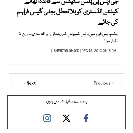
جی ایس پی پلس سٹیٹس سے فائدہ اٹھانے
کیلئے انڈسٹری کو بلا تعطل بجلی گیس فراہم
کی جائے
ایکسپریس فورم میں بزنس کمیونٹی کے رہنماؤں اور اقتصادی ماہرین کا
اظہار خیال
SHEHZAD AMJAD
| DEC 19, 2013 01:18 AM |
Next »
« Previous
ہمارے ساتھ شامل ہوں