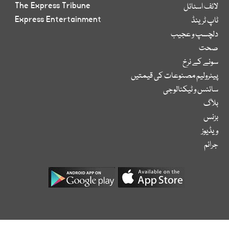
The Express Tribune
لائف اسٹائل
Express Entertainment
ٹاپ ٹرینڈ
دلچسپ و عجیب
صحت
سونے کے نرخ
پیٹرولیم مصنوعات کی قیمتیں
سائنس و ٹیکنالوجی
بلاگ
بزنس
ویڈیوز
جرائم