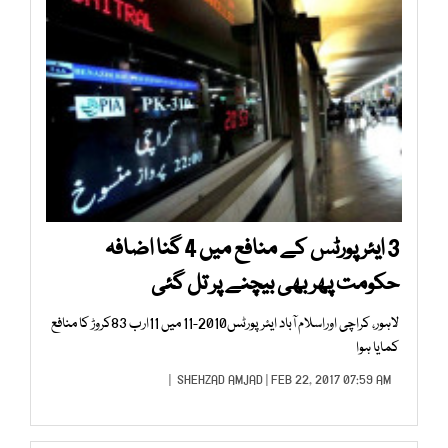
3 ایئر پورٹس کے منافع میں 4 گنا اضافہ
حکومت پھر بھی بیچنے پر تل گئی
لاہور، کراچی اوراسلام آباد ایئر پورٹس2010-11 میں 11ارب 83کروڑ کا منافع
کمایا ہوا
SHEHZAD AMJAD
| FEB 22, 2017 07:59 AM |