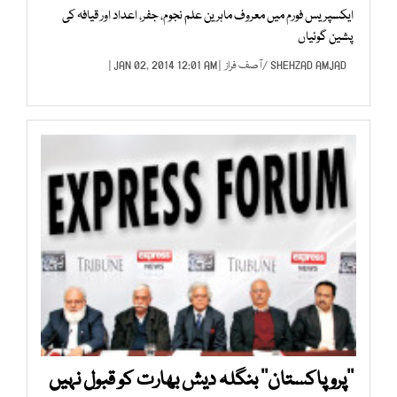
ایکسپریس فورم میں معروف ماہرین علم نجوم، جفر، اعداد اور قیافہ کی
پشین گوئیاں
SHEHZAD AMJAD
/
آصف فراز
| JAN 02, 2014 12:01 AM |
’’پرو پاکستان‘‘ بنگلہ دیش بھارت کو قبول نہیں