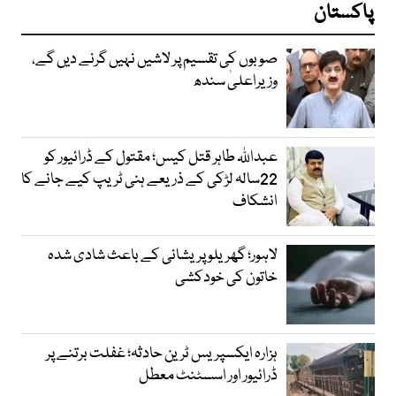
پاکستان
صوبوں کی تقسیم پر لاشیں نہیں گرنے دیں گے،
وزیراعلیٰ سندھ
عبداللہ طاہر قتل کیس؛ مقتول کے ڈرائیور کو
22سالہ لڑکی کے ذریعے ہنی ٹریپ کیے جانے کا
انشکاف
لاہور؛ گھریلو پریشانی کے باعث شادی شدہ
خاتون کی خودکشی
ہزارہ ایکسپریس ٹرین حادثہ؛ غفلت برتنے پر
ڈرائیور اور اسسٹنٹ معطل