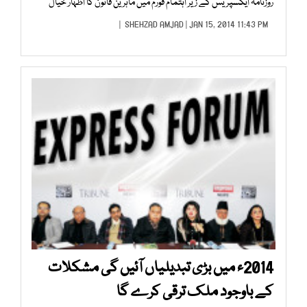
روزنامہ ایکسپریس کے زیر اہتمام فورم میں ماہرین قانون کا اظہار خیال
SHEHZAD AMJAD
| JAN 15, 2014 11:43 PM |
2014ء میں بڑی تبدیلیاں آئیں گی مشکلات
کے باوجود ملک ترقی کرے گا