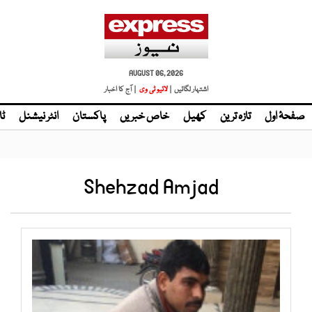
AUGUST 06, 2026
اشتہار لگائیں |
لائیو ٹی وی
| آج کا اخبار
صفحۂ اول
تازہ ترین
کھیل
خاص خبریں
پاکستان
انٹر نیشنل
ٹا
Shehzad Amjad