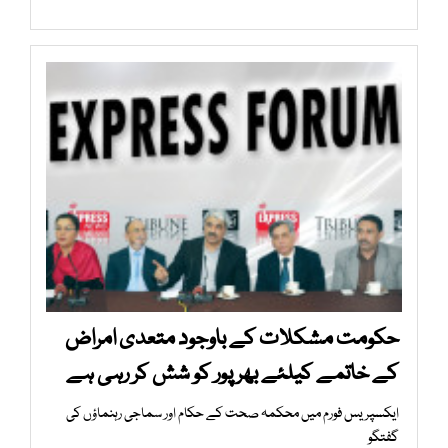
حکومت مشکلات کے باوجود متعدی امراض
کے خاتمے کیلئے بھرپور کو شش کر رہی ہے
ایکسپریس فورم میں محکمہ صحت کے حکام اور سماجی رہنماؤں کی
گفتگو