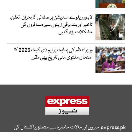
لاہور ریلوے اسٹیشن پر صفائی کا بحران، تعفن،
تاخیر اور بند برقی زینوں سے مسافروں کی
مشکلات بڑھ گئیں
وزیراعظم کی ہدایت پر ایم ڈی کیٹ 2026 کا
امتحان ملتوی، نئی تاریخ بھی مقرر
express.pk
خبروں اور حالات حاضرہ سے متعلق پاکستان کی