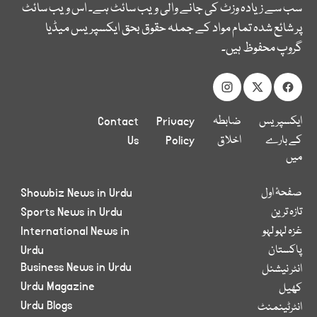
سب سے زیادہ وزٹ کی جانے والی ویب سائٹ ہے۔ اس ویب سائٹ
پر شائع شدہ تمام مواد کے جملہ حقوق بحق ایکسپریس میڈیا
گروپ محفوظ ہیں۔
ایکسپریس
ضابطہ
Privacy
Contact
کے بارے
اخلاق
Policy
Us
میں
صفحۂ اول
Showbiz News in Urdu
تازہ ترین
Sports News in Urdu
غزہ لہو لہو
International News in
پاکستان
Urdu
Business News in Urdu
انٹر نیشنل
Urdu Magazine
کھیل
Urdu Blogs
انٹرٹینمنٹ