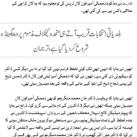
ادارے نے مذکورہ دھمکی آمیز فون کال ٹریس کی تو معلوم ہوا کہ وہ کال کراچی کے
علاقے ہاکس بے سے کی گئی تھی۔
انھوں نے بتایا کہ انہیں ابھی تک کوئی تحفظ فراہم نہیں کیا گیا اور نہ ہی دیگر کسی ڈاکٹر
کو سیکیورٹی دی گئی ہے۔ انھوں نے کہا کہ دھمکی آمیز ٹیلی فون کال ڈاکٹر شمس شیخ
کے بیٹے شجاع شیخ کے اغوا کیے جانے کے واقعہ کے بعد موصول ہوئی تھی۔
انھوں نے بتایا کہ پروفیسر ڈاکٹر خان محمد منگریجو کو بھی دھمکی آمیز فون کال
موصول ہوئی جبکہ انھوں نے دیگر 3 ڈاکٹروں کے نام بتانے سے گریز کیا۔ ذرائع نے بتایا
کہ پیپلز میڈیکل کالج اسپتال مختلف شعبوں کے سربراہان، اسپیشلسٹ ڈاکٹروں نے
عدم تحفظ کے باعث میڈیکل یونیورسٹی سے مستعفی ہوکر بیرون ملک منتقل ہونے کا
فیصلہ کر لیا ہے۔ ڈی ایس پی سٹی اعجاز ترین نے ایسے کسی واقعہ سے لاعلمی کا کیا
اور کہا کہ ڈاکٹر علی اکبر گھمرو اور ڈاکٹر خان محمد منگرجو نے کسی بھی قسم کی