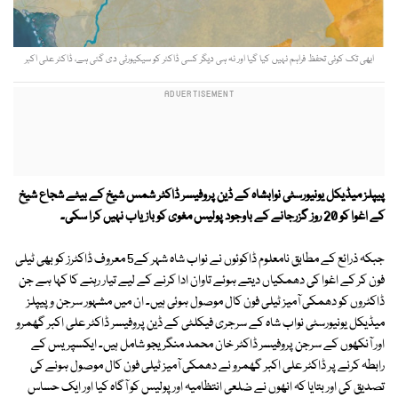
ابھی تک کوئی تحفظ فراہم نہیں کیا گیا اور نہ ہی دیگر کسی ڈاکٹر کو سیکیورٹی دی گئی ہے، ڈاکٹر علی اکبر
پیپلز میڈیکل یونیورسٹی نوابشاہ کے ڈین پروفیسر ڈاکٹر شمس شیخ کے بیٹے شجاع شیخ
کے اغوا کو 20 روز گزرجانے کے باوجود پولیس مغوی کو بازیاب نہیں کرا سکی۔
جبکہ ذرائع کے مطابق نامعلوم ڈاکوئوں نے نواب شاہ شہر کے5 معروف ڈاکٹرز کو بھی ٹیلی
فون کر کے اغوا کی دھمکیاں دیتے ہوئے تاوان ادا کرنے کے لیے تیار رہنے کا کہا ہے جن
ڈاکٹروں کو دھمکی آمیز ٹیلی فون کال موصول ہوئی ہیں۔ ان میں مشہور سرجن و پیپلز
میڈیکل یونیورسٹی نواب شاہ کے سرجری فیکلٹی کے ڈین پروفیسر ڈاکٹر علی اکبر گھمرو
اور آنکھوں کے سرجن پروفیسر ڈاکٹر خان محمد منگریجو شامل ہیں۔ ایکسپریس کے
رابطہ کرنے پر ڈاکٹر علی اکبر گھمرو نے دھمکی آمیز ٹیلی فون کال موصول ہونے کی
تصدیق کی اور بتایا کہ انھوں نے ضلعی انتظامیہ اور پولیس کو آگاہ کیا اور ایک حساس