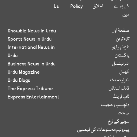
کے بارے
اخلاق
Policy
Us
میں
صفحۂ اول
Showbiz News in Urdu
تازہ ترین
Sports News in Urdu
غزہ لہو لہو
International News in
پاکستان
Urdu
انٹر نیشنل
Business News in Urdu
کھیل
Urdu Magazine
انٹرٹینمنٹ
Urdu Blogs
لائف اسٹائل
The Express Tribune
ٹاپ ٹرینڈ
Express Entertainment
دلچسپ و عجیب
صحت
سونے کے نرخ
پیٹرولیم مصنوعات کی قیمتیں