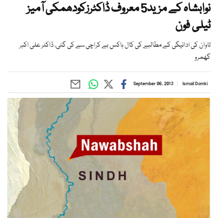
نوابشاہ کے مزید5 معروف ڈاکٹرزکودھمکی آمیز
ٹیلی فون
تاوان کی ادائیگی کے مطالبے کی کال ہاکس بے کراچی سے کی گئی، ڈاکٹر علی اکبر
گھمرو
September 06, 2013
Ismail Domki