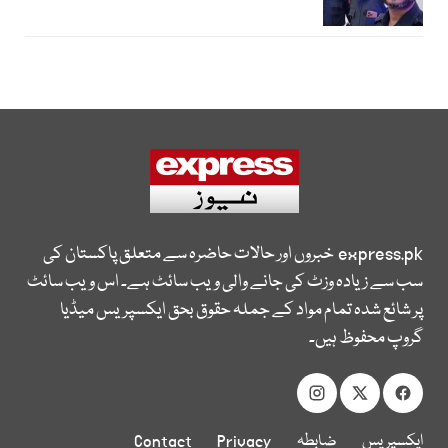
express.pk
خبروں اور حالات حاضرہ سے متعلق پاکستان کی
سب سے زیادہ وزٹ کی جانے والی ویب سائٹ ہے۔ اس ویب سائٹ
پر شائع شدہ تمام مواد کے جملہ حقوق بحق ایکسپریس میڈیا
گروپ محفوظ ہیں۔
ایکسپریس
ضابطہ
Privacy
Contact