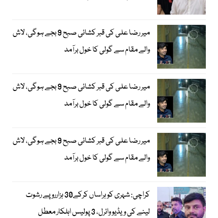
میر رضا علی کی قبر کشائی صبح 9 بجے ہوگی، لاش
والے مقام سے گولی کا خول برآمد
میر رضا علی کی قبر کشائی صبح 9 بجے ہوگی، لاش
والے مقام سے گولی کا خول برآمد
میر رضا علی کی قبر کشائی صبح 9 بجے ہوگی، لاش
والے مقام سے گولی کا خول برآمد
کراچی: شہری کو ہراساں کرکے30 ہزارروپے رشوت
لینے کی ویڈیو وائرل، 3 پولیس اہلکار معطل