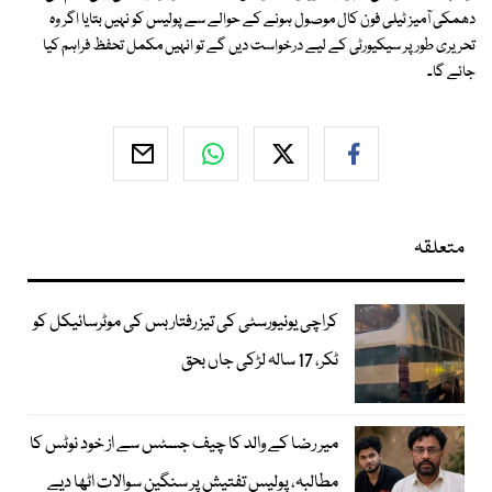
دھمکی آمیز ٹیلی فون کال موصول ہونے کے حوالے سے پولیس کو نہیں بتایا اگر وہ
تحریری طور پر سیکیورٹی کے لیے درخواست دیں گے تو انہیں مکمل تحفظ فراہم کیا
جائے گا۔
متعلقہ
کراچی یونیورسٹی کی تیز رفتار بس کی موٹرسائیکل کو
ٹکر، 17 سالہ لڑکی جاں بحق
میر رضا کے والد کا چیف جسٹس سے از خود نوٹس کا
مطالبہ، پولیس تفتیش پر سنگین سوالات اٹھا دیے