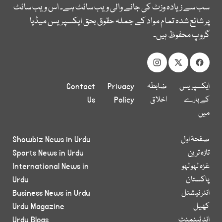
سب سے زیادہ وزٹ کی جانے والی ویب سائٹ ہے۔ اس ویب سائٹ
پر شائع شدہ تمام مواد کے جملہ حقوق بحق ایکسپریس میڈیا
گروپ محفوظ ہیں۔
ایکسپریس
ضابطہ
Privacy
Contact
کے بارے
اخلاق
Policy
Us
میں
صفحۂ اول
Showbiz News in Urdu
تازہ ترین
Sports News in Urdu
غزہ لہو لہو
International News in
پاکستان
Urdu
انٹر نیشنل
Business News in Urdu
کھیل
Urdu Magazine
انٹرٹینمنٹ
Urdu Blogs