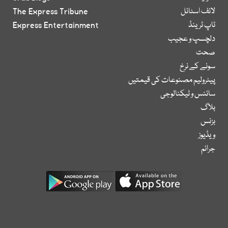
لائف اسٹائل
The Express Tribune
ٹاپ ٹرینڈ
Express Entertainment
دلچسپ و عجیب
صحت
سونے کے نرخ
پیٹرولیم مصنوعات کی قیمتیں
سائنس و ٹیکنالوجی
بلاگ
بزنس
ویڈیوز
جرائم