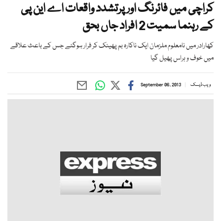
کراچی میں فائرنگ اور پرتشدد واقعات اے این پی
کے رہنما سمیت 2 افراد جاں بحق
کھارادر میں نامعلوم ملزمان ایک ناکارہ بم پھینک کر فرار ہوگئے جس کے باعث علاقے
میں خوف و ہراس پھیل گیا
ویب ڈیسک
September 06, 2013