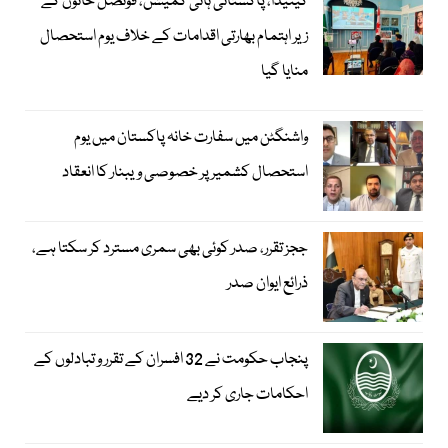
کینیڈا، پاکستانی ہائی کمیشن، قونصل خانوں کے
زیر اہتمام بھارتی اقدامات کے خلاف یوم استحصال
منایا گیا
واشنگٹن میں سفارت خانہ پاکستان میں یوم
استحصال کشمیر پر خصوصی ویبنار کا انعقاد
ججز تقرر، صدر کوئی بھی سمری مسترد کر سکتا ہے،
ذرائع ایوان صدر
پنجاب حکومت نے 32 افسران کے تقرر و تبادلوں کے
احکامات جاری کر دیے