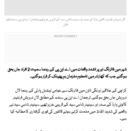
لال درویش فرنٹیئر کالونی وارڈ کے صدر اور سینیٹر شاہی سید کے قریبی عزیز تھے،ترجمان اے این پی سندھ فوٹو:
فائل
شہر میں فائرنگ اور پر تشدد واقعات میں اے این پی کے رہنما سمیت 2 افراد جاں بحق
ہوگئے جب کہ کھارادر میں نامعلوم ملزمان بم پھینک کر فرار ہوگئے۔
کراچی کے علاقے اورنگی ٹاؤن میں فائرنگ سے عوامی نیشنل پارٹی کے رہنما لال
درویش جاں بحق ہوگئے، ترجمان اے این پی سندھ کے مطابق لال درویش فرنٹیئر
کالونی وارڈ کے صدر اور سینیٹر شاہی سید کے قریبی عزیز تھے، سینیٹر شاہی سید نے
واقعے کی شدید الفاظ میں مذمت کرتے ہوئے قاتلوں کی فوری گرفتاری کا مطالبہ کیا
ہے۔