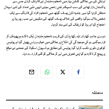
اورنگی کے ہی علاقے گلشن بہار میں نامعلوم ملزمان نے فائرنگ کردی جس سے
پاکستان بازار تھانے کے سب انسپکٹر غنی زخمی ہوئے،انہیں طبی امداد کے لئے اسپتال
منتقل کردیا گیا ہے ، بلدیہ ٹاؤن یوسف گوٹھ میں نامعلوم افراد کی فائرنگ سے ایک
شخص ہلاک ہوگیا، واقعے کے خلاف یوسف گوٹھ کے مکینوں نے حب ریور روڈ پر
احتجاج کیا اور روڈ کو ٹریفک کے لئے بند کردیا۔
دوسری جانب کھارادر اللہ رکھا پارک کے قریب نامعلوم ملزمان ایک ناکارہ بم پھینک کر
فرار ہوگئے، بم کی موجودگی کی اطلاع پر علاقے میں خوف و ہراس پھیل گیا اور پولیس
کو فوری طور پر طلب کرلیا گیا، پولیس کے مطابق بم ڈسپوزل اسکواڈ کے عملے نے موقع
پر پہنچ کر ناکارہ بم کو اپنی تحویل میں لے کر علاقے کو کلیر قرار دے دیا۔
متعلقہ