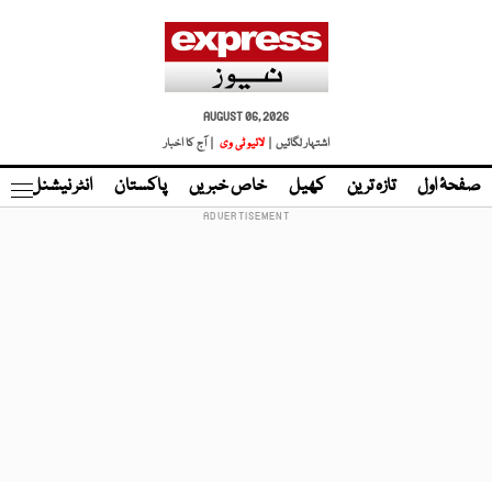
AUGUST 06, 2026
اشتہار لگائیں |
لائیو ٹی وی
| آج کا اخبار
صفحۂ اول
تازہ ترین
کھیل
خاص خبریں
پاکستان
انٹر نیشنل
ٹا