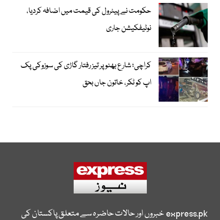
حکومت نے پیٹرول کی قیمت میں اضافہ کردیا،
نوٹیفکیشن جاری
کراچی؛ شارع بھٹو پر تیز رفتار گاڑی کی سوزوکی پک
اپ کو ٹکر، خاتون جاں بحق
express.pk
خبروں اور حالات حاضرہ سے متعلق پاکستان کی