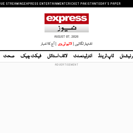
IVE STREAMING
EXPRESS ENTERTAINMENT
CRICKET PAKISTAN
TODAY'S PAPER
AUGUST 07, 2026
اشتہار لگائیں |
لائیو ٹی وی
| آج کا اخبار
ر نیشنل
ٹاپ ٹرینڈ
انٹرٹینمنٹ
لائف اسٹائل
فیکٹ چیک
صحت