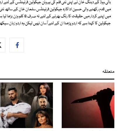
بالی ووڈ کے دبنگ خان نے اپنی نئی فلم کی ہيروئن جيكولين فرنينڈس كے لئے ا
ميں قدم ركھنے والی حسين اداكارہ جيكولين فرنينڈس سلمان خان كے ساتھ نئی آ
ميں اپنے كردار میں حقيقت ك
جيكولين كا كہنا ہے كہ اردو پڑھنا ان كے لئے آسان نہيں ليكن وہ اردو زبان سيك
متعلقہ