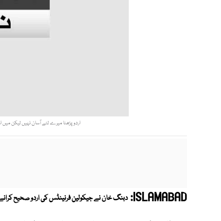
اردو پڑھنا میرے لئے آسان نہيں ليكن میں ار
ISLAMABAD:
دبنگ خان نے جيكولين فرنينڈس کی اردو صحیح کرانے کے