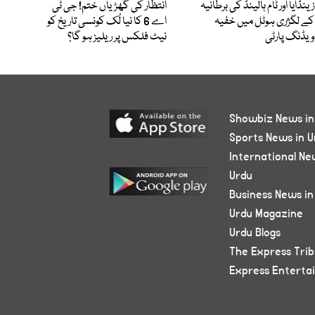
زینڈایا اور ٹام ہالینڈ کی برطانیہ
انتظار کی گھڑیاں ختم! جی ٹی
کے لگژری ہوٹل میں خفیہ
اے 6 کا نیا لُک کونسی تاریخ کو
ویڈنگ پارٹی
نیٹ فلکس پر ریلیز ہو گا؟
Showbiz News in
Sports News in U
International Ne
Urdu
Business News in
Urdu Magazine
Urdu Blogs
The Express Tri
Express Enterta