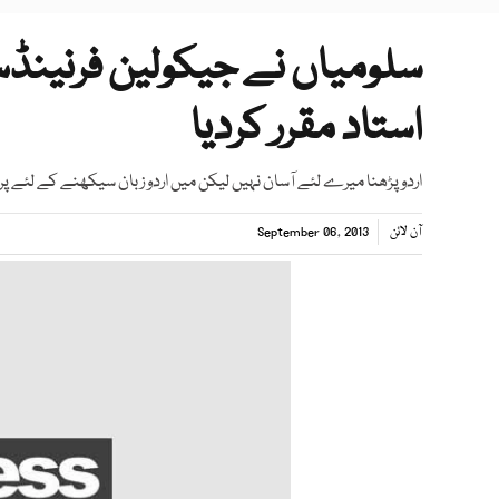
سلومیاں نے جيكولين فرنينڈ
استاد مقرر کردیا
اردو پڑھنا میرے لئے آسان نہيں ليكن میں اردو زبان سيكھنے كے لئے پ
آن لائن
September 06, 2013