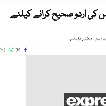
س کی اردو صحیح کرانے کیلئے
رعزم ہوں، جيكولين فرنينڈس