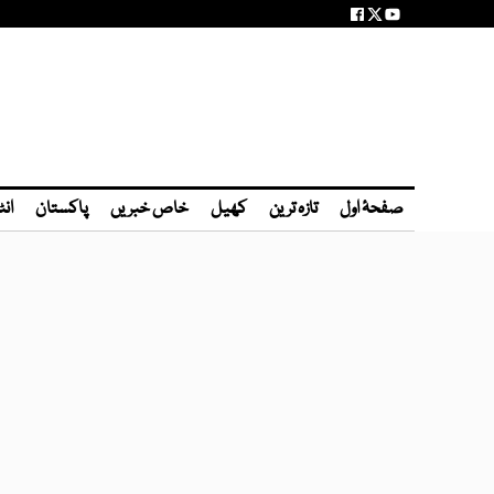
صفحۂ اول
تازہ ترین
کھیل
خاص خبریں
پاکستان
انٹ