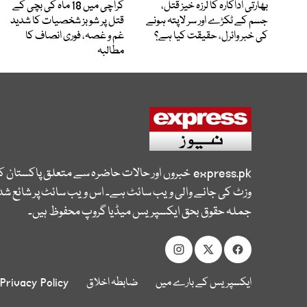
بھارتی اداکارہ کا لرزہ خیز قتل،
کراچی میں 18 ماہ کی بچی کے
جسم کے ٹکڑے اور سر لاپتہ ہونے
قتل پر شوبز شخصیات کا شدید
کی خبر وائرل، حقیقت کیا ہے؟
غم و غصہ، فوری انصاف کا
مطالبہ
express.pk
خبروں اور حالات حاضرہ سے متعلق پاکستان 
وزٹ کی جانے والی ویب سائٹ ہے۔ اس ویب سائٹ پر شائع شدہ
جملہ حقوق بحق ایکسپریس میڈیا گروپ محفوظ ہیں۔
ایکسپریس کے بارے میں
ضابطہ اخلاق
Privacy Policy