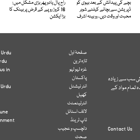
بچے کی پیدائش کے بعد بیوی کو
راج پال یادو پھر بڑی مشکل میں:
ڈپریشن سے بچانے کیلئے شوہر
16 کروڑ روپے کے قرض پر بینک کا
محبت اور وقت دیں، روبینہ اشرف
بڑا ایکشن
صفحۂ اول
 Urdu
تازہ ترین
rdu
غزہ لہو لہو
ws in
پاکستان
کی سب سے زیادہ
انٹر نیشنل
 Urdu
 تمام مواد کے
کھیل
انٹرٹینمنٹ
لائف اسٹائل
bune
ٹاپ ٹرینڈ
inment
دلچسپ و عجیب
Contact Us
صحت