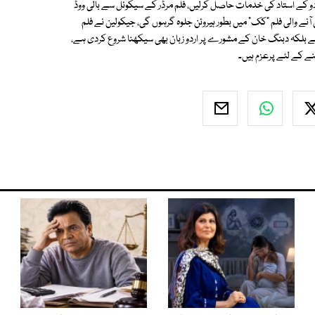
ردو کے استاد کی خدمات حاصل کرلیں، فلم مرڈر كے سيكوئل سے بالی ووڈ
نے والی فلم "کک" میں بطور ہيروئن جلوہ گرہوں گی، جيكولين نے فلم
ا رنگ بھرنے كے لئے نہ صرف 8 كلو وزن بڑھا ليا ہے بلكہ دبنگ خان كے مشورے پر اردو زبان بھی سيكھنا شروع كردی ہے،
ھنے كے لئے پرعزم ہيں۔