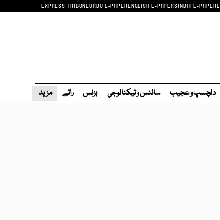
EXPRESS TRIBUNE
URDU E-PAPER
ENGLISH E-PAPER
SINDHI E-PAPER
L
دلچسپ و عجیب
سائنس و ٹیکنالوجی
بزنس
رائے
مزید