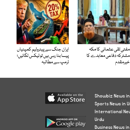
مفتی تقی عثمانی کا مکہ
ایران جنگ سے پیٹرولیم کمپنیاں
مشترکہ دفاعی معاہدے کا
پیسا بنا رہی ہیں تو ٹیکس لگائیں؛
خیرمقدم
ٹرمپ سے مطالبہ
Showbiz News in
Sports News in U
International Ne
Urdu
Business News in