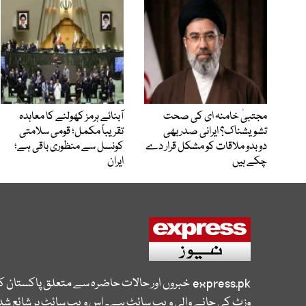
مجتبیٰ خامنہ ای کی صحت
آبنائے ہرمز کھولنے کا معاہدہ
تشویشناک؟ ایرانی صدر بھی
تقریباً مکمل؛ قومی سلامتی
دوبدو ملاقات کو مشکل قرار دے
کونسل سے منظوری باقی ہے؛
چکے ہیں
ایران
express.pk
خبروں اور حالات حاضرہ سے متعلق پاکستان 
وزٹ کی جانے والی ویب سائٹ ہے۔ اس ویب سائٹ پر شائع شدہ