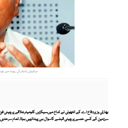
سیکیورٹی ایڈوائزرکی رپورٹ میں چینی 
بھارتی وزیردفاع اے کے انتھونی نے لداخ میںسیکڑوں کلومیٹرعلاقے پرچینی فوج
سرزمین کے کسی حصے پرچینی قبضے کاسوال ہی پیدانہیں ہوتا، تمام سرحدیں مح