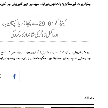
میڈیا رپورٹ کے مطابق یہ بات انھوںنے لوک سبھامیں دیے گئے بیان میں کہی۔
اے کے انتھونی نے کہاکہ نیشنل سیکیورٹی ایڈوائزری بورڈکے چیئرمین نے لداخ ک
کیا۔ ہماری تمام سرحدیں محفوظ ہیں۔ حکومت نظریاتی اور سرحدی حدوداور قوم
متعلقہ