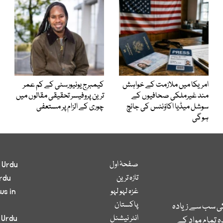
امریکا میں ملازمت کے خواہش
کیمبرج یونیورسٹی کے کم عمر
مند غیرملکی صحافیوں کے
ترین پروفیسر تحقیقی مقالوں میں
سوشل میڈیا اکاؤنٹس کی جانچ
چوری کے الزام پر مستعفی
ہوگی
صفحۂ اول
 Urdu
تازہ ترین
rdu
غزہ لہو لہو
ws in
پاکستان
کی سب سے زیادہ
انٹر نیشنل
 Urdu
 تمام مواد کے