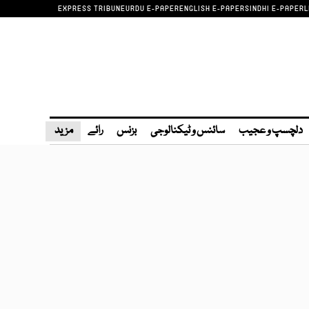
EXPRESS TRIBUNE
URDU E-PAPER
ENGLISH E-PAPER
SINDHI E-PAPER
L
دلچسپ و عجیب
سائنس و ٹیکنالوجی
بزنس
رائے
مزید