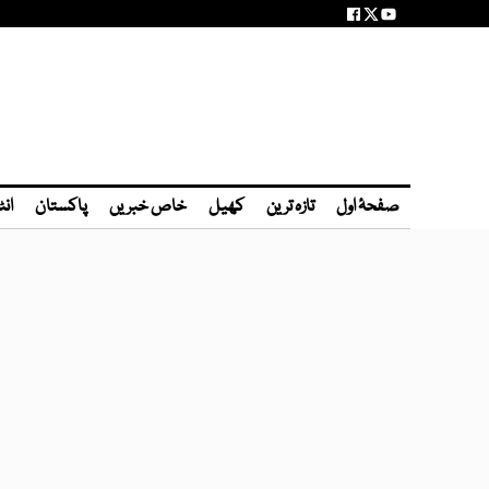
صفحۂ اول
تازہ ترین
کھیل
خاص خبریں
پاکستان
انٹ