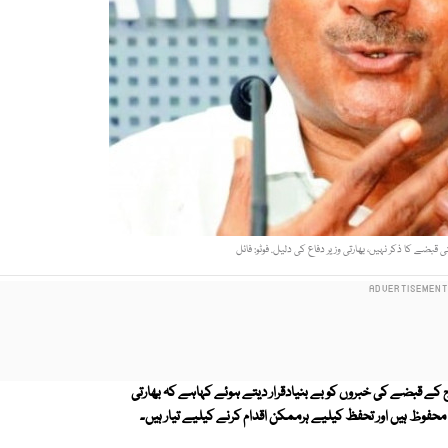
قبضے کا ذکر نہیں، بھارتی وزیر دفاع کی دلیل. فوٹو: فائل
 کے قبضے کی خبروں کو بے بنیادقرار دیتے ہوئے کہاہے کہ بھارتی
فوظ ہیں اور تحفظ کیلیے ہرممکن اقدام کرنے کیلیے تیار ہیں۔