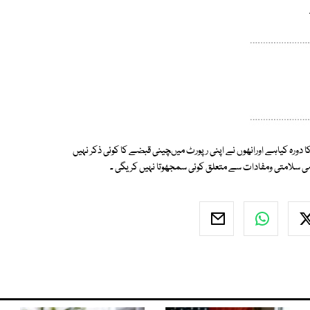
ا دورہ کیاہے اورانھوں نے اپنی رپورٹ میںچینی قبضے کا کوئی ذکر نہیں
ی سلامتی ومفادات سے متعلق کوئی سمجھوتا نہیں کریگی ۔