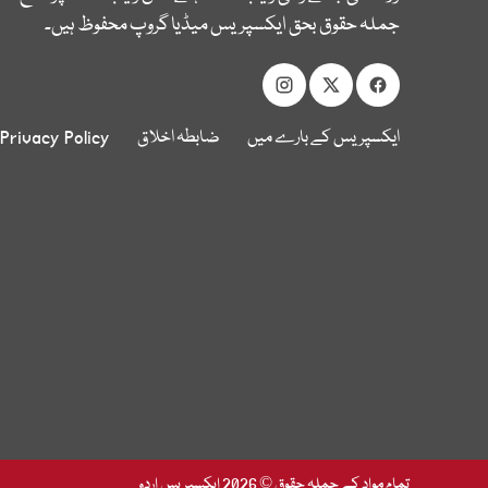
جملہ حقوق بحق ایکسپریس میڈیا گروپ محفوظ ہیں۔
ایکسپریس کے بارے میں
ضابطہ اخلاق
Privacy Policy
تمام مواد کے جملہ حقوق © 2026 ایکسپریس اردو