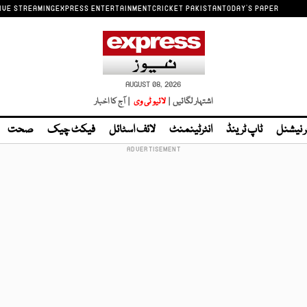
IVE STREAMING
EXPRESS ENTERTAINMENT
CRICKET PAKISTAN
TODAY'S PAPER
AUGUST 08, 2026
اشتہار لگائیں |
لائیو ٹی وی
| آج کا اخبار
ر نیشنل
ٹاپ ٹرینڈ
انٹرٹینمنٹ
لائف اسٹائل
فیکٹ چیک
صحت