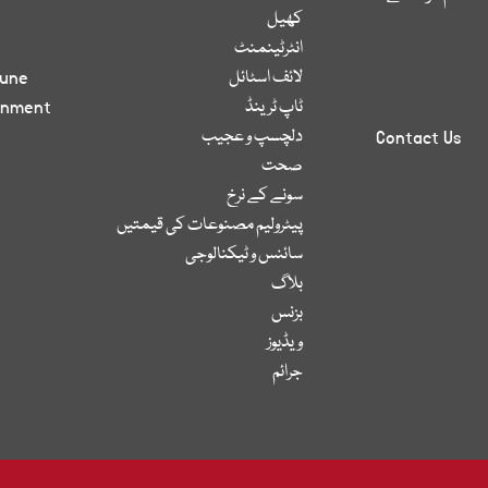
کھیل
انٹرٹینمنٹ
لائف اسٹائل
bune
ٹاپ ٹرینڈ
inment
دلچسپ و عجیب
Contact Us
صحت
سونے کے نرخ
پیٹرولیم مصنوعات کی قیمتیں
سائنس و ٹیکنالوجی
بلاگ
بزنس
ویڈیوز
جرائم