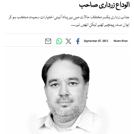
الوداع زرداری صاحب
جناب زرداری یکسر مختلف حالات میں بے پناہ آئینی اختیارات سمیت منتخب ہو کر
ایوان صدر پہنچے تھے لیکن انھوں نے۔۔۔
September 07, 2013
Aslam Khan