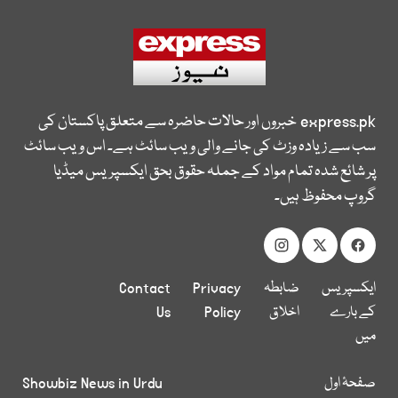
express.pk
خبروں اور حالات حاضرہ سے متعلق پاکستان کی
سب سے زیادہ وزٹ کی جانے والی ویب سائٹ ہے۔ اس ویب سائٹ
پر شائع شدہ تمام مواد کے جملہ حقوق بحق ایکسپریس میڈیا
گروپ محفوظ ہیں۔
ایکسپریس
ضابطہ
Privacy
Contact
کے بارے
اخلاق
Policy
Us
میں
صفحۂ اول
Showbiz News in Urdu