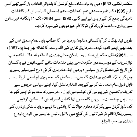
سکندر نکلے۔ 1983ء میں وہ نواب شاہ ضلع کونسل کا بلدیاتی انتخاب ہار گئے تھے' اسی
طرح 1985ء کے غیر جماعتی عام انتخابات سندھ اسمبلی کے لیے ان کے کاغذات
نامزدگی جمع کرا کے واپس لے لیے گئے۔ 1990ء سے 2004ء تک 14 ہنگامہ خیز سالوں
سے زرداری صاحب کی زندگی کو تلاطم خیز موجوں کے سپرد کر دیا۔
طویل قید بھگت کر ''پاکستانی منڈیلا اور مرد حر'' کا خطاب پایا۔ غلام اسحق خاں کے
بعد انھیں اپنے نامزد کردہ صدر فاروق لغاری کے ظلم و ستم کا نشانہ بھی بننا پڑا۔ 1997ء
سے 2004ء تک حکمران بدلتے رہے لیکن جناب زرداری کا مقدر نہ بدلا۔ بلکہ جناب
نواز شریف کے دوسرے دور حکومت میں بھی مقدمات بنائے گئے۔ انھوں نے پاکستان
کی تاریخ کے مشکل ترین سیاسی دور میں ایک ماہر بازی گر کی طرح تنے ہوئے رسے پر
چل کر اپنا 5 سالہ دور صدارت کامیابی سے مکمل کیا۔ جمہوری اور آئینی طریقے سے
قابل قبول عام انتخابات کرانے کے بعد اقتدار منتقل کیا۔ اپنے سیاسی حریفوں سے
تعریف و تحسین کے پھولوں کی خوشبو میں ایوان صدر سے رخصت ہو کر اپنے گھر جا
رہے ہیں ورنہ مدت سے یہاں کا معمول تھا کہ اس قصر ابیض کے مکین کو فوجی
کمانڈوز گردن سے پکڑ کر نا معلوم حوالات کا رہائشی بنا دیتے۔ روایت شکن زرداری کئی
ایسے ریکارڈ قائم کر کے تالیوں کی گونج میں بلاول ہائوس جا رہے ہیں' الوداع الوداع
زرداری صاحب الوداع۔