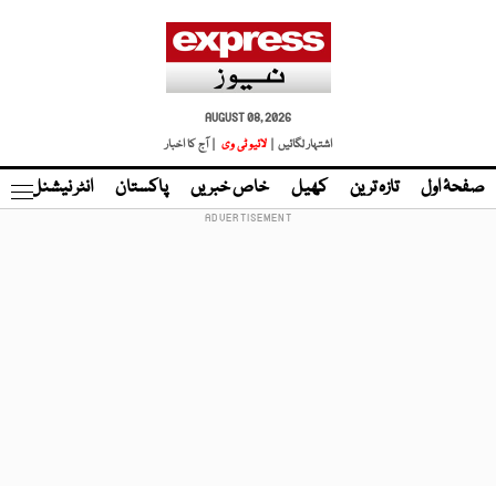
AUGUST 08, 2026
اشتہار لگائیں |
لائیو ٹی وی
| آج کا اخبار
صفحۂ اول
تازہ ترین
کھیل
خاص خبریں
پاکستان
انٹر نیشنل
ٹا