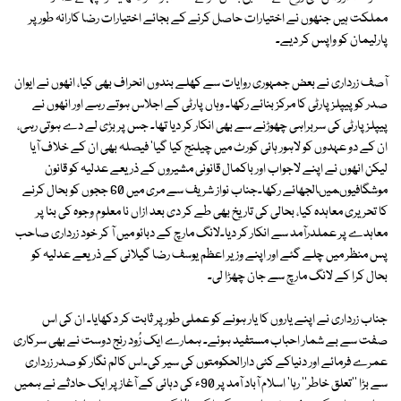
مملکت ہیں جنھوں نے اختیارات حاصل کرنے کے بجائے اختیارات رضا کارانہ طور پر
پارلیمان کو واپس کر دیے۔
آصف زرداری نے بعض جمہوری روایات سے کھلے بندوں انحراف بھی کیا، انھوں نے ایوان
صدر کو پیپلز پارٹی کا مرکز بنائے رکھا۔ وہاں پارٹی کے اجلاس ہوتے رہے اور انھوں نے
پیپلز پارٹی کی سربراہی چھوڑنے سے بھی انکار کر دیا تھا۔ جس پر بڑی لے دے ہوتی رہی،
ان کے دو عہدوں کو لاہور ہائی کورٹ میں چیلنج کیا گیا' فیصلہ بھی ان کے خلاف آیا
لیکن انھوں نے اپنے لاجواب اور باکمال قانونی مشیروں کے ذریعے عدلیہ کو قانون
موشگافیوںمیںالجھائے رکھا۔جناب نواز شریف سے مری میں 60 ججوں کو بحال کرنے
کا تحریری معاہدہ کیا، بحالی کی تاریخ بھی طے کر دی بعد ازاں نا معلوم وجوہ کی بنا پر
معاہدے پر عملدرآمد سے انکار کر دیا۔لانگ مارچ کے دبائو میں آ کر خود زرداری صاحب
پس منظر میں چلے گئے اور اپنے وزیر اعظم یوسف رضا گیلانی کے ذریعے عدلیہ کو
بحال کرا کے لانگ مارچ سے جان چھڑا لی۔
جناب زرداری نے اپنے یاروں کا یار ہونے کو عملی طور پر ثابت کر دکھایا۔ ان کی اس
صفت سے بے شمار احباب مستفید ہوئے۔ ہمارے ایک زُود رنج دوست نے بھی سرکاری
عمرے فرمائے اور دنیاکے کئی دارالحکومتوں کی سیر کی۔اس کالم نگار کو صدر زرداری
سے بڑا ''تعلق خاطر'' رہا' اسلام آباد آمد پر 90ء کی دہائی کے آغاز پر ایک حادثے نے ہمیں