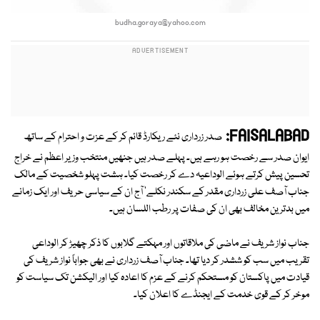
budha.goraya@yahoo.com
FAISALABAD:
صدر زرداری نئے ریکارڈ قائم کر کے عزت و احترام کے ساتھ
ایوان صدر سے رخصت ہو رہے ہیں۔ پہلے صدر ہیں جنھیں منتخب وزیر اعظم نے خراج
تحسین پیش کرتے ہوئے الوداعیہ دے کر رخصت کیا۔ ہشت پہلو شخصیت کے مالک
جناب آصف علی زرداری مقدر کے سکندر نکلے' آج ان کے سیاسی حریف اور ایک زمانے
میں بدترین مخالف بھی ان کی صفات پر رطب اللسان ہیں۔
جناب نواز شریف نے ماضی کی ملاقاتوں اور مہکتے گلابوں کا ذکر چھیڑ کر الوداعی
تقریب میں سب کو ششدر کر دیا تھا۔ جناب آصف زرداری نے بھی جواباً نواز شریف کی
قیادت میں پاکستان کو مستحکم کرنے کے عزم کا اعادہ کیا اور الیکشن تک سیاست کو
موخر کر کے قوی خدمت کے ایجنڈے کا اعلان کیا۔