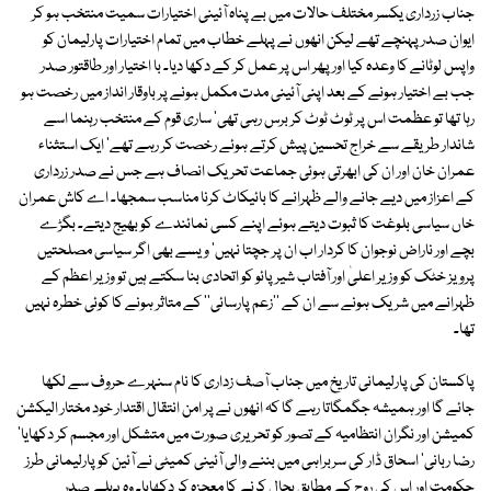
جناب زرداری یکسر مختلف حالات میں بے پناہ آئینی اختیارات سمیت منتخب ہو کر
ایوان صدر پہنچے تھے لیکن انھوں نے پہلے خطاب میں تمام اختیارات پارلیمان کو
واپس لوٹانے کا وعدہ کیا اور پھر اس پر عمل کر کے دکھا دیا۔ با اختیار اور طاقتور صدر
جب بے اختیار ہونے کے بعد اپنی آئینی مدت مکمل ہونے پر باوقار انداز میں رخصت ہو
رہا تھا تو عظمت اس پر ٹوٹ ٹوٹ کر برس رہی تھی' ساری قوم کے منتخب رہنما اسے
شاندار طریقے سے خراج تحسین پیش کرتے ہوئے رخصت کر رہے تھے' ایک استثناء
عمران خان اور ان کی ابھرتی ہوئی جماعت تحریک انصاف ہے جس نے صدر زرداری
کے اعزاز میں دیے جانے والے ظہرانے کا بائیکاٹ کرنا مناسب سمجھا۔ اے کاش عمران
خاں سیاسی بلوغت کا ثبوت دیتے ہوئے اپنے کسی نمائندے کو بھیج دیتے۔ بگڑے
بچے اور ناراض نوجوان کا کردار اب ان پر جچتا نہیں' ویسے بھی اگر سیاسی مصلحتیں
پرویز خٹک کو وزیر اعلیٰ اور آفتاب شیر پائو کو اتحادی بنا سکتے ہیں تو وزیر اعظم کے
ظہرانے میں شریک ہونے سے ان کے ''زعم پارسائی'' کے متاثر ہونے کا کوئی خطرہ نہیں
تھا۔
پاکستان کی پارلیمانی تاریخ میں جناب آصف زداری کا نام سنہرے حروف سے لکھا
جائے گا اور ہمیشہ جگمگاتا رہے گا کہ انھوں نے پر امن انتقال اقتدار خود مختار الیکشن
کمیشن اور نگران انتظامیہ کے تصور کو تحریری صورت میں متشکل اور مجسم کر دکھایا'
رضا ربانی' اسحاق ڈار کی سربراہی میں بننے والی آئینی کمیٹی نے آئین کو پارلیمانی طرز
حکومت اور اس کی روح کے مطابق بحال کرنے کا معجزہ کر دکھایا۔ وہ پہلے صدر