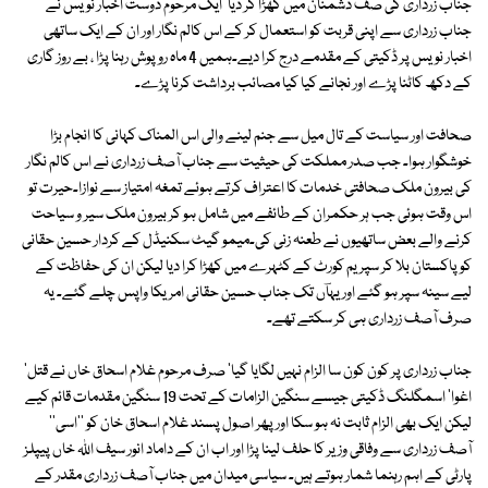
جناب زرداری کی صف دشمنان میں کھڑا کر دیا' ایک مرحوم دوست اخبار نویس نے
جناب زرداری سے اپنی قربت کو استعمال کر کے اس کالم نگار اور ان کے ایک ساتھی
اخبار نویس پر ڈکیتی کے مقدمے درج کرا دیے۔ہمیں 4 ماہ روپوش رہنا پڑا ، بے روز گاری
کے دکھ کاٹنا پڑے اور نجانے کیا کیا مصائب برداشت کرنا پڑے۔
صحافت اور سیاست کے تال میل سے جنم لینے والی اس المناک کہانی کا انجام بڑا
خوشگوار ہوا۔ جب صدر مملکت کی حیثیت سے جناب آصف زرداری نے اس کالم نگار
کی بیرون ملک صحافتی خدمات کا اعتراف کرتے ہوئے تمغہ امتیاز سے نوازا۔حیرت تو
اس وقت ہوئی جب ہر حکمران کے طائفے میں شامل ہو کر بیرون ملک سیر و سیاحت
کرنے والے بعض ساتھیوں نے طعنہ زنی کی۔میمو گیٹ سکنیڈل کے کردار حسین حقانی
کو پاکستان بلا کر سپریم کورٹ کے کٹہرے میں کھڑا کرا دیا لیکن ان کی حفاظت کے
لیے سینہ سپر ہو گئے اور یہاؔں تک جناب حسین حقانی امریکا واپس چلے گئے۔ یہ
صرف آصف زرداری ہی کر سکتے تھے۔
جناب زرداری پر کون کون سا الزام نہیں لگایا گیا' صرف مرحوم غلام اسحاق خاں نے قتل'
اغوا' اسمگلنگ ڈکیتی جیسے سنگین الزامات کے تحت 19 سنگین مقدمات قائم کیے
لیکن ایک بھی الزام ثابت نہ ہو سکا اور پھر اصول پسند غلام اسحاق خان کو ''اسی''
آصف زرداری سے وفاقی وزیر کا حلف لینا پڑا اور اب ان کے داماد انور سیف اللہ خاں پیپلز
پارٹی کے اہم رہنما شمار ہوتے ہیں۔ سیاسی میدان میں جناب آصف زرداری مقدر کے