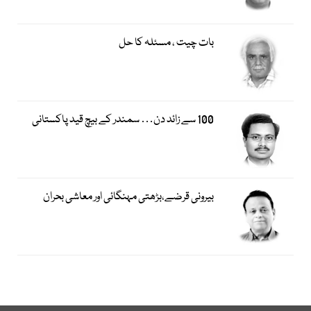
بات چیت ، مسئلہ کا حل
100 سے زائد دن… سمندر کے بیچ قید پاکستانی
بیرونی قرضے،بڑھتی مہنگائی اور معاشی بحران