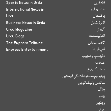
تازہ ترین
Sports News in Urdu
غزہ لہو لہو
International News in
پاکستان
Urdu
انٹر نیشنل
Business News in Urdu
کھیل
Urdu Magazine
انٹرٹینمنٹ
Urdu Blogs
لائف اسٹائل
The Express Tribune
ٹاپ ٹرینڈ
Express Entertainment
دلچسپ و عجیب
صحت
سونے کے نرخ
پیٹرولیم مصنوعات کی قیمتیں
سائنس و ٹیکنالوجی
بلاگ
بزنس
ویڈیوز
جرائم