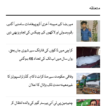
متعلقہ
میر رضا کے مبینہ آخری آڈیو پیغامات سامنے آگئے،
رقم وصولی اور لاکھوں کے چیکس کی تجاویز بھی دیں
کراچی میں ڈاکوؤں کی فائرنگ سے شہری جاں بحق،
رواں سال میں اب تک کی تعداد 46 ہوگئی
وفاقی حکومت سے مذاکرات ناکام، گڈز ٹرانسپورٹرز کا
غیرمعینہ مدت تک ہڑتال کا اعلان
چئیرمین پی ٹی آئی بیرسٹر گوہر کی والدہ انتقال کر