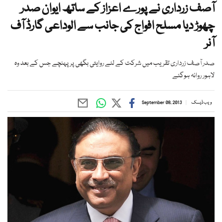
آصف زرداری نے پورے اعزاز کے ساتھ ایوان صدر
چھوڑ دیا مسلح افواج کی جانب سے الوداعی گارڈ آف
آنر
صدر آصف زرداری تقریب میں شرکت کے لئے روایتی بگھی پرپہنچے جس کے بعد وہ
لاہور روانہ ہوگئے
ویب ڈیسک
September 08, 2013