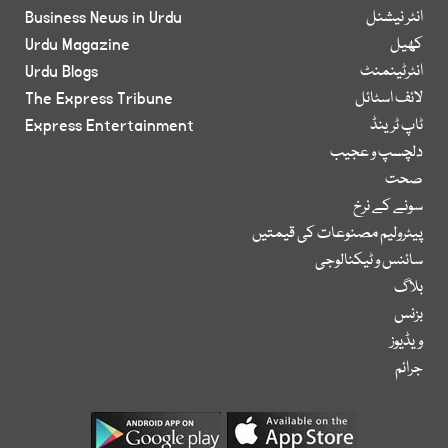
انٹر نیشنل
Business News in Urdu
کھیل
Urdu Magazine
انٹرٹینمنٹ
Urdu Blogs
لائف اسٹائل
The Express Tribune
ٹاپ ٹرینڈ
Express Entertainment
دلچسپ و عجیب
صحت
سونے کے نرخ
پیٹرولیم مصنوعات کی قیمتیں
سائنس و ٹیکنالوجی
بلاگ
بزنس
ویڈیوز
جرائم