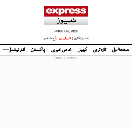
AUGUST 08, 2026
اشتہار لگائیں |
لائیو ٹی وی
| آج کا اخبار
صفحۂ اول
تازہ ترین
کھیل
خاص خبریں
پاکستان
انٹر نیشنل
ٹا