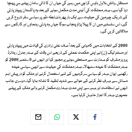
مستقل رہائش بلاول ہاؤس کراچی میں رہے گی جہاں ان کا ذاتی سامان پہلے ہی پہنچا
دیا گیا ہے۔ صدر مملکت کی آئینی مدت مکمل ہونے کے بعد وہ پاکستان پیپلز پارٹی
کے شریک چیرمین کی حیثیت سے ایک بار پھر باضابطہ طور پر سیاسی سفر شروع کریں
گے۔ اس سلسلے میں ان کا پہلا پڑاؤ پنجاب ہوگا جہاں وہ پارٹی رہنماؤں اور کارکنوں سے
ملاقاتیں کریں گے۔
2008 کے انتخابات میں کامیابی کے بعد آصف علی زرادری کی قیادت میں پیپلز پارٹی
اور مسلم لیگ (ن) نے اپنی حکمت عملی کے ذریعے اس وقت کے صدر جنرل ریٹائرڈ
پرویز مشرف کو صدارت سے مستعفی ہونے پر مجبور کیا اور انہوں نے 9 ستمبر 2008 کو
صدر مملکت کا عہدہ سنبھالا۔ صدر مملکت کی حیثیت سے انہیں سیاسی عہدہ
رکھنے، ایوان صدر کو سیاسی سرگرمیوں کے لئے استعمال کرنے اور ملک کو درپیش اہم
مسائل سے صرف نظر کرنے کے حوالے سے شدید تنقید کا نشانہ بنایا گیا۔ دوسری جانب
انہوں نے استقامت اور صبر سے اپنی مدت صدارت مکمل کرنے والے ملک کے پہلے
جمہوری صدر کا اعزاز حاصل کرلیا ہے۔