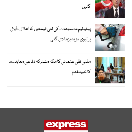
گئیں
پیٹرولیم مصنوعات کی نئی قیمتوں کا اعلان، ڈیزل
پر لیوی مزید بڑھا دی گئی
مفتی تقی عثمانی کا مکہ مشترکہ دفاعی معاہدے
کا خیرمقدم