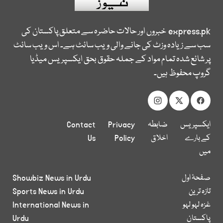
express.pk
خبروں اور حالات حاضرہ سے متعلق پاکستان کی
سب سے زیادہ وزٹ کی جانے والی ویب سائٹ ہے۔ اس ویب سائٹ
پر شائع شدہ تمام مواد کے جملہ حقوق بحق ایکسپریس میڈیا
گروپ محفوظ ہیں۔
ایکسپریس
ضابطہ
Privacy
Contact
کے بارے
اخلاق
Policy
Us
میں
صفحۂ اول
Showbiz News in Urdu
تازہ ترین
Sports News in Urdu
غزہ لہو لہو
International News in
پاکستان
Urdu