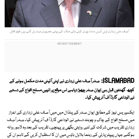
آصف علی زرداری اپنی آئینی مدت پوری کرنے والے ملک کے پہلے جمہوری صدر بن گئے ہیں، فوٹو: فائل
ISLAMABAD:
صدر آصف علی زرداری نے اپنی آئینی مدت مکمل ہونے کے
کچھ گھنٹوں قبل ہی ایوان صدر چھوڑ دیاہے اس موقع پر انہیں مسلح افواج کے دستے
نے الوداعی گارڈ آف آنر پیش کیا۔
ایکسپریس نیوز کے مطابق ایوان صدر کے پنڈال میں میں آصف علی زرداری کے اعزاز
میں مسلح افواج کے چاک و چوبند دستے نے الوداعی گارڈ آف آنر پیش کیا۔ صدر آصف
زرداری تقریب میں شرکت کے لئے روایتی بگھی پرپہنچے۔ تقریب کے بعد وہ لاہور روانہ
ہوگئے جہاں پیپلز پارٹی کے رہنما بلاول ہاؤس میں ان کا استقبال کریں گے تاہم ان کی