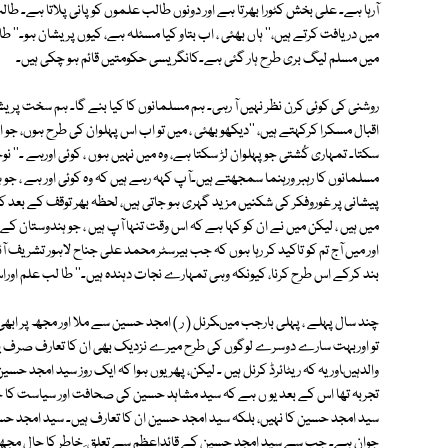
آرہا ہے۔ علی بخش کٹورا بھرتا ہے اور دونوں طالب علموں کو پانی پلاتا ہے۔ ط
میں دریافت کرتے ہیں،'' ہاں بھئی ، اب بتاو کیا مسئلہ ہے، کیوں پریشان ہو۔'' 
میں مسلم لیگ بری طرح ہار گئی ہے۔کانگریسی حکومتیں قائم ہو چکی ہیں۔
روشنی کی کوئی کرن نظر نہیں آ رہی۔ ہم مسلمانوں کا کیا بنے گا۔ ہم سخت پریش
اقبال مسکرا کرکہتے ہیں، ''دیکھو بھئی ، میں تو اب اس پہلوان کی طرح ہوں، جو ا
سکتا۔ تمہاری کُشتی جو پہلوان لڑ سکتا ہے، وہ میں نہیں ہوں ، کوئی اورہے ۔'' نوج
مسلمانوں کا رہبر ورہنما سمجھتے ہیں۔آپ کہہ رہے ہیں کہ وہ کوئی اور ہے ، جو ہ
پیشانی پر غوروفکر کی شکنیں مزید گہری ہو جاتی ہیں، لحظہ بھر توقف کے بعد کہ
میں ہیں ، لیکن میں نے ان کو کہا ہے کہ اس وقت تنہا آپ ہیں ، جو ہندوستان کے 
اور میں آج تم کو تاکید کر رہا ہوں کہ جب بیرسٹر محمد علی جناح لاہور تشریف آئ
بند کرکے اس طرح کرنا، کیونکہ وہی تمہارے نجات دہندہ ہیں۔'' طا لب علم اورا
چند سال پہلے ، پہلی بارجب میںکرنل ( ر ) امجد حسین سے ملا اور مجھ پر ابھی ق
تو اوربہت سارے دوسرے لوگوں کی طرح میرے نزدیک بھی ان کا تعارف صرف ی
والدہیںاور یہ کہ ریٹائرڈ کرنل ہیں ۔ لیکن، پھر یوں ہوا کہ ایک روز سید امجد حسین 
تجربہ تھا اس کے بعد یو ں ہے کہ سید مشاہد حسین کی صحافت اور سیاست کا جو ب
جوان ہے۔ جب سے سید امجد حسین کے قائداعظم سے تعلق ِ خاطر کا حال مجھ پر