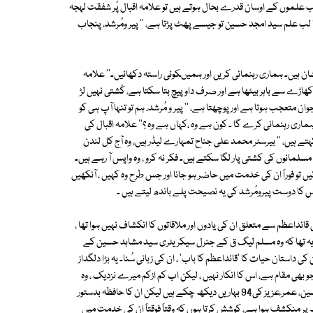
الب علموں کے اوسان قدرے بحال ہوتے ہیں تو علامہ اقبال پُر شفقت لہجہ
طا لب علم سید امجد حسین تو جیسے پھٹ پڑتا ہے، '' پیر ومُرشد، پنجاب
ان ہیں۔ ہماری رہنمائی کریں اور ہمیںکوئی راستہ دکھائیں۔'' علامہ
کھاڑے سے باہر بیٹھا ہے اور صرف داو پیچ بتا سکتا ہے، کُشتی نہیں لڑ
وان متعجب ہوتا ہے اور پوچھتا ہے، '' پیر و مُرشد، ہم تو تنہا آپ ہی کو
ماری رہنمائی کرے گا ۔ کون ہے وہ ،کہاں ہے وہ ؟'' علامہ اقبال کی
تے ہیں، '' بیرسٹر محمد علی جناح تمہارے لیڈر ہیں، وہ آج کل لندن
مسلمانوں کی کشتی پار لگا سکتے ہیں۔ فکر نہ کرو ، وہ واپس آ رہے ہیں۔
یں تو فوراً ان کی خدمت میں حاضر ہو جانا اور جس طرح وہ کہیں ، آنکھیں
س کا دوست پیرومُرشد کی یہ نصیحت پلے باندھ لیتے ہیں ۔
ائداعظم سے متعلق ان کی یادوں اور ملاقاتوں کا انکشاف نہیں ہوا تھا ،
ہ تھا کہ وہ مسلم لیگ ق کے جنرل سیکریٹری سید مشاہد حسین کے
کی داستان حیات کا 'قائداعظم کا باب' ، ان کی زبانی سُنا۔ یہ بڑا دلگداز
ھی مقام ہے، اس کا انکار نہیں ، لیکن اب کم ازکم میرے نزدیک ، وہ
سید امجد حسین کا نہیں، بلکہ سید امجد حسین ان کا تعارف ہیں۔ سید امجد حسین، عمر ِعزیز کی94 بہاریں دیکھ چکے ہیں لیکن ان کا حافظہ بدستور
 منکشف ہوا ہے، کوشش کرتا ہوں کہ وقتاً فوقتاً ان کی خدمت میں