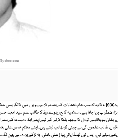
h@yahoo.com
یہ1936 ء کا زمانہ ہے۔ عام انتخابات کے بعد مرکز اورصوبوں میں کانگریسی
بڑا اضطراب پایا جاتا ہے۔ اسلامیہ کالج ریلوے روڈ کا طالب علم سید امجد حس
پریشان ہوجاتاہے، تو دل کا بوجھ ہلکا کرنے کے لیے اپنے ایک دوست کے ہمرا
اقبال، طالب علموں کی بے چینی کو بھانپ لیتے ہیں۔ اپنے ملازم خاص علی بخش
پخے ہوئے نیں، ایناں نوں ٹھنڈا پانی پیا ( علی بخش ، یہ لڑکے بڑے بے چین لگ رہے