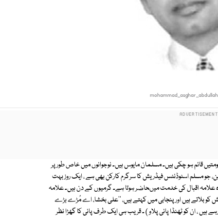
mohammad_asghar_abdulla
 حکومتیں قائم ہو چکی ہیں۔ مسلمان مایوس ہیں۔ نوجوانوں میں خاص طور پر
ین، جو مسلم اسٹوڈنٹس فیڈریش کا سرگرم کارکن بھی ہے ، ایک روز بہت
ہ علامہ اقبال کی خدمت میںحاضر ہوتا ہے۔ گرمیوں کے دن ہیں۔ علامہ
 کو بلاتے ہیں اور پنجابی میں کہتے ہیں، ''علی بخشا، اے مُڑے بڑے
 ہیں ، ان کو ٹھنڈا پانی پلاو ) ۔ قریب ہی ایک طرف پانی کا گھڑا نظر