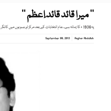
’’ میرا قائد قائد ِاعظم ‘‘
یہ1936 ء کا زمانہ ہے۔ عام انتخابات کے بعد مرکز اورصوبوں میں کانگریسی حکومتیں قائم ہو چکی ہیں۔ مسلمان مایوس ہیں۔
September 08, 2013
Asghar Abdullah