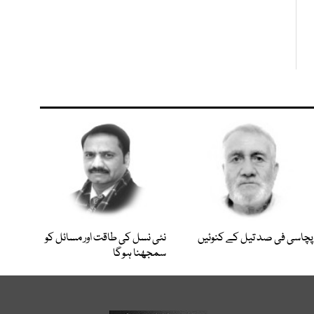
پچاسی فی صد تیل کے کنوئیں
نئی نسل کی طاقت اور مسائل کو
سمجھنا ہوگا