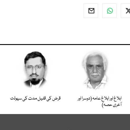
ابلاغ اور ابلاغِ عامہ (دوسرا اور
قرض کی قلیل مدت کی سہولت
آخری حصہ)