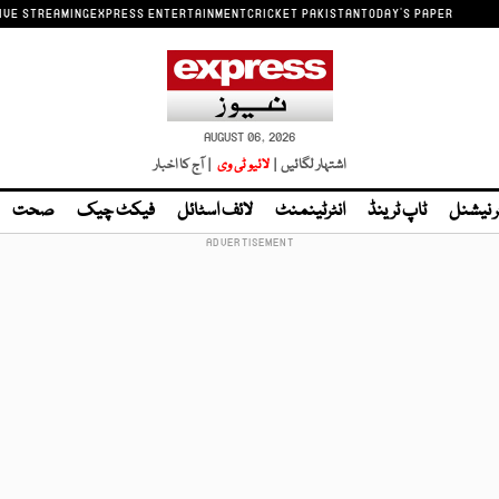
IVE STREAMING
EXPRESS ENTERTAINMENT
CRICKET PAKISTAN
TODAY'S PAPER
AUGUST 06, 2026
اشتہار لگائیں |
لائیو ٹی وی
| آج کا اخبار
ر نیشنل
ٹاپ ٹرینڈ
انٹرٹینمنٹ
لائف اسٹائل
فیکٹ چیک
صحت