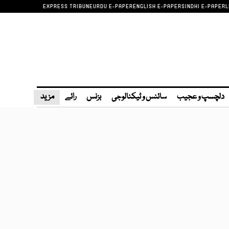
EXPRESS TRIBUNE
URDU E-PAPER
ENGLISH E-PAPER
SINDHI E-PAPER
L
دلچسپ و عجیب
سائنس و ٹیکنالوجی
بزنس
رائے
مزید