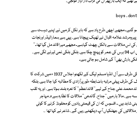
تھے کہ ایک بار پھر ان کی کڑک دار آواز گونجی ،
boys , don
ہو گئے۔ مجھے اچھی طرح یاد ہے کہ باہر نکل کر میں نے اپنے دوست سے
'' پیرومرشد علامہ اقبال نے ٹھیک پہچانا ہے ، یہی ہے ہمارالیڈر اورنجات
لمحوں کی اس ملاقات سے بالکل چھٹ گیاہے۔ مجھے میرا قائد مل گیا تھا۔''
یہاں پہنچ کر طالب علم سید امجد حسین کی چمک دار آنکھوں میں، جو خود بھی اب 94 برس کی عمر کو پہنچ چکا ہے، ہلکی ہلکی نمی تیرنے لگی ہے ،
ی بارش بھی آ کے شامل ہو جاتی ہے۔
سید امجد حسین کو بعد میں ایک تاریخی اعزاز میسر آتا ہے۔ ایک روز قائد اعظم کی طرف سے آل انڈیا مسلم لیگ کے لکھنو اجلاس 1937 ء میں شرکت کا
ی طرف پہلی مرتبہ باضابطہ طور پرآزادی کا مطالبہ کیا جاتا ہے، بلکہ
محمد علی جناح کے لیے'' قائداعظم'' کا نعرہ بلند ہوتا ہے ، اوریہ لقب
کا حصہ بن جاتاہے ۔ پھر23 مارچ 1940 کا تاریخی جلسہ ہے ، مالا بار میں ''جناح، گاندھی'' ملاقات کا نظارہ ہے ہ، مہاجر
ی شاہد ہیں ۔ افسوس کہ ان کی قیمتی یادوں کو محفوظ کرنے کا کوئی
ور ملاقاتوں کی جھلکیاں آپ دیکھتے رہیں گے ، شاعر نے کہا تھا ؎