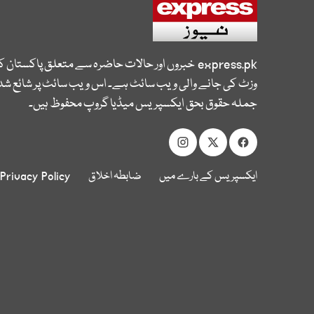
express.pk
خبروں اور حالات حاضرہ سے متعلق پاکستان 
وزٹ کی جانے والی ویب سائٹ ہے۔ اس ویب سائٹ پر شائع شدہ
جملہ حقوق بحق ایکسپریس میڈیا گروپ محفوظ ہیں۔
ایکسپریس کے بارے میں
ضابطہ اخلاق
Privacy Policy