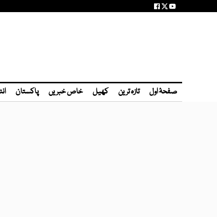
صفحۂ اول
تازہ ترین
کھیل
خاص خبریں
پاکستان
انٹ