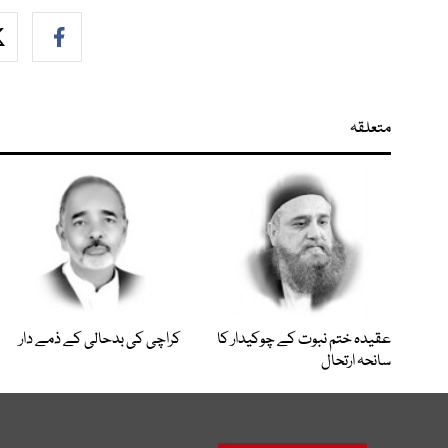
متعلقہ
عقیدہ ختم نبوت کے چوکیدار کا
کراچی کی بدحالی کے ذمے دار
سانحہ ارتحال