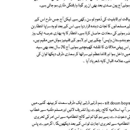
 ہوئے آج پون صدی بعد بھی ان پر گونا وارفتگی طاری ہو جاتی ہے۔
یاقت اور قابلیت کی دُھوم تو سن رکھی ہے، لیکن آج جس طرح اس کے
 کے مسلمانوں کا نجات دہندہ قرار دیا ہے، اس کے بعد تو وہ سراپا انتظار بن
ضر ہونے کی سعادت حاصل کرتا ہے۔ انتظار کا یہ بھاری عرصہ ایک روز
 ہندوستان واپس آ چکے ہیں اور لاہور کے فلیٹیز ہوٹل میں مقیم ہیں۔
طالب علم اپنے دوست کے ہمراہ فلیٹیز ہوٹل پہنچ جاتا ہے۔ قائداعظم سے اپنی اس پہلی ملاقات کا نقشہ کھینچتے ہوئے، آج 76 سال بعد بھی سید
اخل ہوا اور قائداعظم نے سراٹھا کر ہماری طرف دیکھا توان کی
علامہ اقبال کایہ شعر یاد آیا ؎
ابھی ہم پوری طرح سنبھل نہیں سکے تھے کہ قائداعظم کی کڑک دار آواز گونجی، sit down boys ۔ ہم ڈرتے ڈرتے ایک طرف سمٹ کر بیٹھ گئے۔ میں
 ''سر ، آپ اسلامیہ کالج ریلوے روڈ تشریف لائیں اور مسلم طلبہ سے خطاب
کی دعوت دے رہے ہو،کیا تم نے کالج انتظامیہ سے اس امر کی تحریری
کالج انتظامیہ سے تحریری اجازت لو،اس کے بعد دیکھوںگا ، اگر میرے پاس