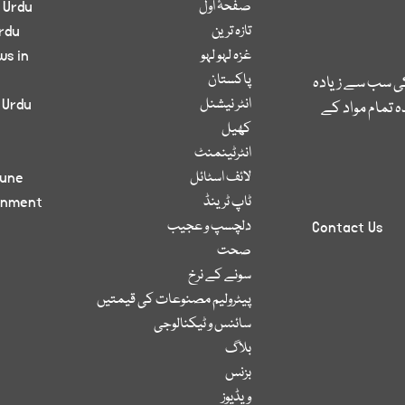
صفحۂ اول
 Urdu
تازہ ترین
rdu
غزہ لہو لہو
ws in
پاکستان
کی سب سے زیادہ
انٹر نیشنل
 Urdu
 تمام مواد کے
کھیل
انٹرٹینمنٹ
لائف اسٹائل
bune
ٹاپ ٹرینڈ
inment
دلچسپ و عجیب
Contact Us
صحت
سونے کے نرخ
پیٹرولیم مصنوعات کی قیمتیں
سائنس و ٹیکنالوجی
بلاگ
بزنس
ویڈیوز