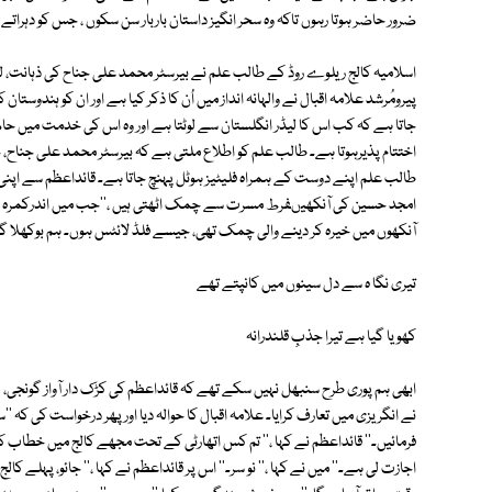
ضرور حاضر ہوتا رہوں تاکہ وہ سحر انگیز داستان باربار سن سکوں ، جس کو دہراتے
اسلامیہ کالج ریلوے روڈ کے طالب علم نے بیرسٹر محمد علی جناح کی ذہانت، ل
پیرومُرشد علامہ اقبال نے والہانہ انداز میں اُن کا ذکر کیا ہے اور ان کو ہندوستان
جاتا ہے کہ کب اس کا لیڈر انگلستان سے لوٹتا ہے اور وہ اس کی خدمت میں حا
اختتام پذیرہوتا ہے۔ طالب علم کو اطلاع ملتی ہے کہ بیرسٹر محمد علی جناح، جو
امجد حسین کی آنکھیںفرط مسرت سے چمک اٹھتی ہیں ،''جب میں اندرکمرہ میں د
آنکھوں میں خیرہ کر دینے والی چمک تھی، جیسے فلڈ لائٹس ہوں۔ ہم بوکھلا گئے۔ 
تیری نگا ہ سے دل سینوں میں کانپتے تھے
کھویا گیا ہے تیرا جذبِ قلندرانہ
نے انگریزی میں تعارف کرایا۔ علامہ اقبال کا حوالہ دیا اور پھر درخواست کی کہ
فرمائیں۔'' قائداعظم نے کہا ،'' تم کس اتھارٹی کے تحت مجھے کالج میں خطاب 
اجازت لی ہے۔'' میں نے کہا ،'' نو سر۔'' اس پر قائداعظم نے کہا ،'' جائو، پہلے 