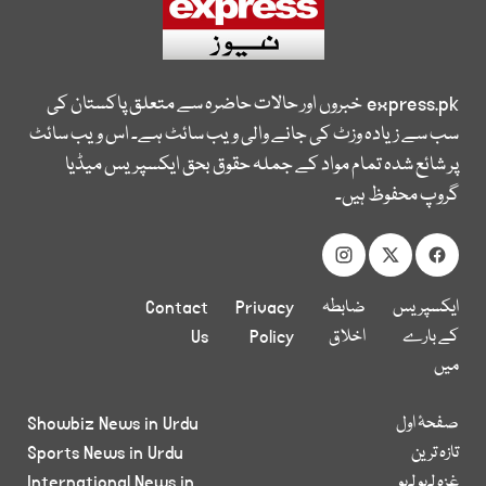
express.pk
خبروں اور حالات حاضرہ سے متعلق پاکستان کی
سب سے زیادہ وزٹ کی جانے والی ویب سائٹ ہے۔ اس ویب سائٹ
پر شائع شدہ تمام مواد کے جملہ حقوق بحق ایکسپریس میڈیا
گروپ محفوظ ہیں۔
ایکسپریس
ضابطہ
Privacy
Contact
کے بارے
اخلاق
Policy
Us
میں
صفحۂ اول
Showbiz News in Urdu
تازہ ترین
Sports News in Urdu
غزہ لہو لہو
International News in