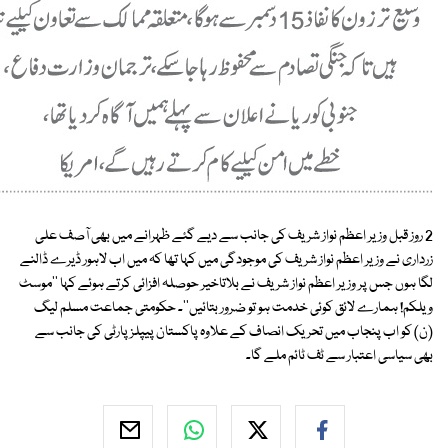
2 روز قبل وزیر اعظم نواز شریف کی جانب سے دیے گئے ظہرانے میں بھی آصف علی
زرداری نے وزیر اعظم نواز شریف کی موجودگی میں کہا تھا کہ میں اب لاہور ڈیرے ڈالنے
لگا ہوں جس پر وزیر اعظم نواز شریف نے بلاتاخیر حوصلہ افزائی کرتے ہوئے کہا ''موسٹ
ویلکم! ہمارے لائق کوئی خدمت ہو تو ضرور بتائیں''۔ حکومتی جماعت مسلم لیگ
(ن) کو اب پنجاب میں تحریک انصاف کے علاوہ پاکستان پیپلز پارٹی کی جانب سے
بھی سیاسی اعتبار سے ٹف ٹائم ملے گا۔