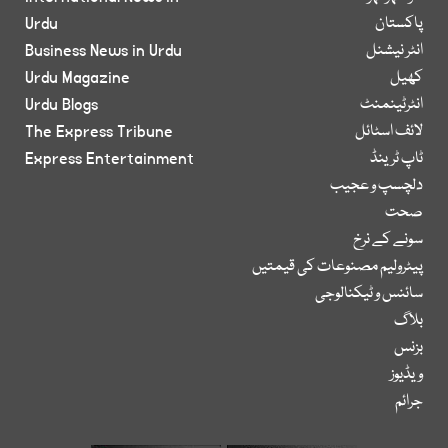
پاکستان
Urdu
انٹر نیشنل
Business News in Urdu
کھیل
Urdu Magazine
انٹرٹینمنٹ
Urdu Blogs
لائف اسٹائل
The Express Tribune
ٹاپ ٹرینڈ
Express Entertainment
دلچسپ و عجیب
صحت
سونے کے نرخ
پیٹرولیم مصنوعات کی قیمتیں
سائنس و ٹیکنالوجی
بلاگ
بزنس
ویڈیوز
جرائم