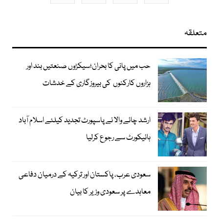
متعلقہ
حب میں پانی کا بحران؛سیکڑوں صنعتیں بند اور
ہزاروں کارکنوں کی بیروزگاری کے خدشات
ارشد چائے والا نے پاسپورٹ تجدید کیلئے اسلام آباد
ہائیکورٹ سے رجوع کرلیا
سعودی عرب، پاکستان اور ترکیہ کے درمیان دفاعی
معاہدے پر سعودی وزیر کا بیان