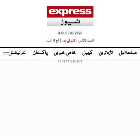
AUGUST 08, 2026
اشتہار لگائیں |
لائیو ٹی وی
| آج کا اخبار
صفحۂ اول
تازہ ترین
کھیل
خاص خبریں
پاکستان
انٹر نیشنل
ٹا