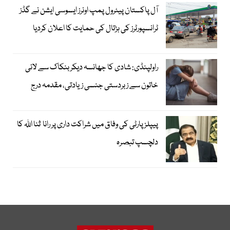
آل پاکستان پیٹرول پمپ اونرز ایسوسی ایشن نے گڈز
ٹرانسپورٹرز کی ہڑتال کی حمایت کا اعلان کردیا
راولپنڈی: شادی کا جھانسہ دیکر بنکاک سے لائی
خاتون سے زبردستی جنسی زیادتی، مقدمہ درج
پیپلز پارٹی کی وفاق میں شراکت داری پر رانا ثنا اللہ کا
دلچسپ تبصرہ