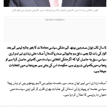
قومی انتخابی سیاست میں کامیابی حاصل کرنا ہے تو پنجاب میں کامیابی ضروری ہے. فوٹو: فائل
5 سال تک ایوان صدرمیں بیٹھ کے ملکی سیاسی معاملات کا بغور جائزہ لینے کے بعد
اتوار کی رات 12 بجے سابق ہو جانیوالے صدر پاکستان آصف علی زرداری نے اہم ترین
سیاسی سبق یہ حاصل کیا کہ اگر ملکی انتخابی سیاست میں کامیابی حاصل کرنا ہے تو
پنجاب میںکامیابی ضروری ہے، حکومت اس کی بنتی ہے جو پنجاب میں انتخابات
جیتتا ہے۔
آصف زرداری اسی لیے ایوانِ صدر سے رخصت ہوتے ہی لاہور پہنچے ہیں اور وہاں پہلا
سیاسی جلسہ اور پیپلز پارٹی اسٹائل کی جذبات بھری تقریر کر کے اپنی سیاست میں
دھواں دار واپسی کا اعلان کر دیا ہے۔