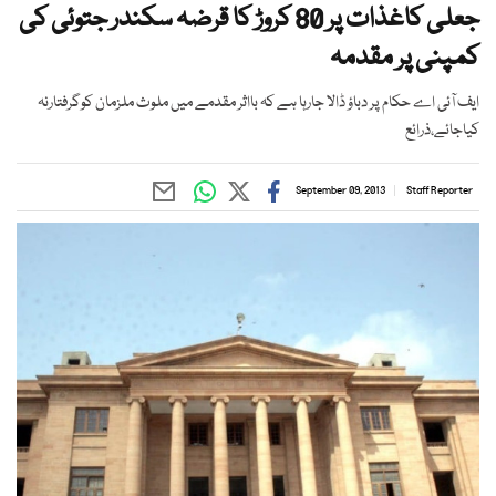
جعلی کاغذات پر 80 کروڑ کا قرضہ سکندر جتوئی کی
کمپنی پر مقدمہ
ایف آئی اے حکام پر دباؤ ڈالا جارہا ہے کہ بااثر مقدمے میں ملوث ملزمان کوگرفتارنہ
کیاجائے،ذرائع
September 09, 2013
Staff Reporter