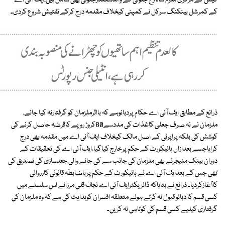
کیس کے مرکزی ملزم شاہ رخ جتوئی کے والدسکندرجتوئی بھی شامل ہیں،ایف آئی اے
کے کمرشل بینکنگ سرکل نے کمپنی کیخلاف مقدمہ درج کرکے تفتیش شروع کردی۔
ذرائع کے مطابق ایف آئی اے حکام پردبائوہے کہ بااثرملزمان کو گرفتارنہ کیا جائے،
ملزمان نے نہ صرف جعلی کاغذات کی مددسے80کروڑ روپے کاقرضہ حاصل کرنے کی
کوشش کی بلکہ پراپرٹی کے اصل مالک کیخلاف ایف آئی اے میں مقدمہ بھی درج
کرایاجسے بعدازاں ہائیکورٹ کے حکم پرخارج کیاگیا،ایف آئی اے کی تحقیقات کے
دوران بینک منیجرنے بھی ملزمان کی جانب سے کی جانے والی جعلسازی کی تصدیق کی
تھی جس کے بعدایف آئی اے نے ہائیکورٹ کے حکم پرباضابطہ قانونی کارروائی
کاآغازکردیا۔ ذرائع نے بتایاکہ ڈائریکٹرایف آئی اے نجف قلی مرزانے اس سلسلے میں
کسی قسم کا دبائو قبول نہ کرتے ہوئے متعلقہ افسران کوہدایت کی ہے کہ وہ ملزمان کی
گرفتاری کیلیے کسی قسم کی کوتاہی نہ کریں۔