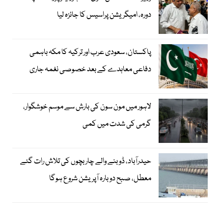
دورہ، امیگریشن پراسیس کا جائزہ لیا
پاکستان، سعودی عرب اور ترکیہ کا مکہ باہمی
دفاعی معاہدے کے بعد خصوصی نغمہ جاری
لاہور میں مون سون کی بارش سے موسم خوشگوار،
گرمی کی شدت میں کمی
حیدرآباد، ڈوبنے والے چار بچوں کی تلاش رات گئے
معطل، صبح دوبارہ آپریشن شروع ہوگا