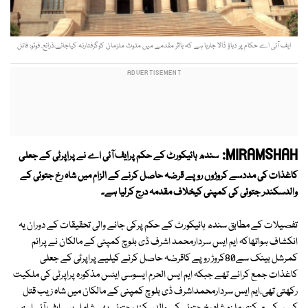
ایف آئی اے حکام پر دباؤ ڈالا جارہا ہے کہ بااثر مقدمے میں ملوث ملزمان کوگرفتارنہ کیاجائے،ذرائع. فوٹو: فائل
MIRAMSHAH:
سندھ ہائیکورٹ کے حکم پرایف آئی اے نے پراپرٹی کے جعلی
کاغذات کی مددسے کروڑوں روپے قرضہ حاصل کرنے کے الزام میں شاہ رخ جتوئی کے
والدسکندر جتوئی کی کمپنی کیخلاف مقدمہ درج کرلیا ہے۔
تفصیلات کے مطابق سندھ ہائیکورٹ کے حکم پرکی جانے والی تحقیقات کے دوران یہ
انکشاف ہواتھاکہ ایم ایس سردارمحمد اشرف ڈی بلوچ کمپنی کے مالکان نے پرائم
کمرشل بینک سے80کروڑ روپے کاقرضہ حاصل کرنے کیلیے پراپرٹی کے جعلی
کاغذات جمع کرائے تھے جبکہ ایم ایس الحرم ایسوسی ایٹس مذکورہ پراپرٹی کی ملکیت
رکھتی تھی،ایم ایس سردارمحمداشرف ڈی بلوچ کمپنی کے مالکان میں شاہ زیب قتل