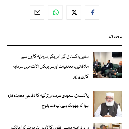
متعلقہ
سفیر پاکستان کی امریکی سرمایہ کاروں سے
ملاقاتیں، معدنیات اور سرجیکل آلات میں سرمایہ
کاری پر زور
پاکستان، سعودی عرب اور ترکیہ کا دفاعی معاہدہ تازہ
ہوا کا جھونکا ہے، لیاقت بلوچ
وزیر داخلہ محسن نقوی کا لاہور ایئر پورٹ کا اچانک