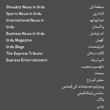
صفحۂ اول
Showbiz News in Urdu
تازہ ترین
Sports News in Urdu
غزہ لہو لہو
International News in
پاکستان
Urdu
انٹر نیشنل
Business News in Urdu
کھیل
Urdu Magazine
انٹرٹینمنٹ
Urdu Blogs
لائف اسٹائل
The Express Tribune
ٹاپ ٹرینڈ
Express Entertainment
دلچسپ و عجیب
صحت
سونے کے نرخ
پیٹرولیم مصنوعات کی قیمتیں
سائنس و ٹیکنالوجی
بلاگ
بزنس