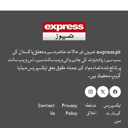
express.pk
خبروں اور حالات حاضرہ سے متعلق پاکستان کی
سب سے زیادہ وزٹ کی جانے والی ویب سائٹ ہے۔ اس ویب سائٹ
پر شائع شدہ تمام مواد کے جملہ حقوق بحق ایکسپریس میڈیا
گروپ محفوظ ہیں۔
ایکسپریس
ضابطہ
Privacy
Contact
کے بارے
اخلاق
Policy
Us
میں