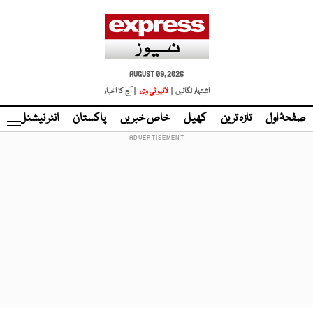
AUGUST 09, 2026
اشتہار لگائیں |
لائیو ٹی وی
| آج کا اخبار
صفحۂ اول
تازہ ترین
کھیل
خاص خبریں
پاکستان
انٹر نیشنل
ٹا