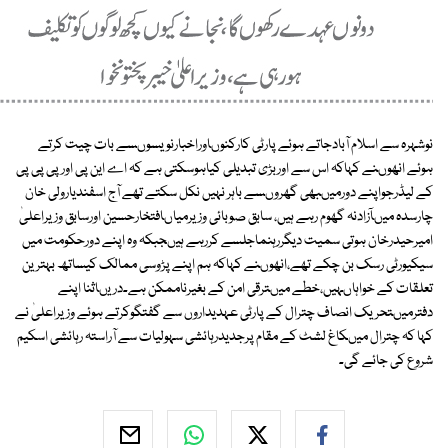
نوشہرہ سے اسلام آبادجاتے ہوئے پارٹی کارکنوںاوراخبارنویسوںسے بات چیت کرتے
ہوئے انھوںنے کہاکہ اس سے اوربڑی تبدیلی کیاہوسکتی ہے کہ اے این پی اورپی پی پی
کے لیڈرجواپنے دورمیںبھی گھروںسے باہر نہیں نکل سکتے تھے آج اسفندیارولی خان
چارسدہ میںآزادنہ گھوم رہے ہیں، سابق صوبائی وزیرمیاںافتخارحسین اورسابق وزیراعلیٰ
امیرحیدرخان ہوتی سمیت دیگررہنماجلسے کررہے ہیںجبکہ وہ اپنے دورحکومت میں
سیکیورٹی رسک بن چکے تھے،انھوںنے کہاکہ ہم اپنے پڑوسی ممالک کیساتھ بہترین
تعلقات کے خواہاںہیں،خطے میںترقی امن کے بغیرناممکن ہے۔دریںاثنا اپنے
دفترمیںتحریک انصاف چترال کے پارٹی عہدیداروں سے گفتگوکرتے ہوئے وزیراعلیٰ نے
کہا کہ چترال میںکاغ لشٹ کے مقام پرجدیدرہائشی سہولیات سے آراستہ رہائشی اسکیم
شروع کی جائے گی۔