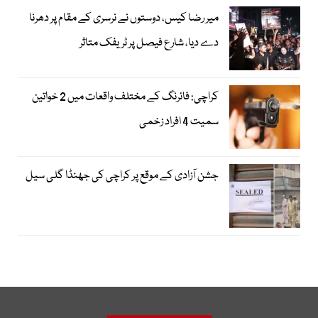
میر رضا کیس، دوستوں نے نرسری کے مقام پر دھرنا
دے دیا، شارع فیصل پر ٹریفک متاثر
کراچی: فائرنگ کے مختلف واقعات میں 2 خواتین
سمیت 4 افراد زخمی
جشن آزادی کے موقع پر کراچی کی جھنڈا گلی سیل