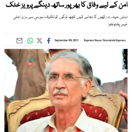
امن کے لیے وفاق کا بھرپور ساتھ دینگے پرویز خٹک
دونوں عہدے رکھوں گا،نجانے کیوں کچھ لوگوں کو تکلیف ہورہی ہے، وزیر اعلیٰ
خیبرپختونخوا
September 09, 2013
Express News
/
Numainda Express