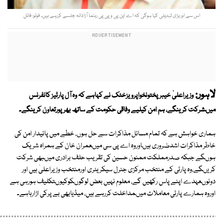
اس سے اوربڑی تبدیلی کیا ہوگی کہ اے این پی وپی پی رہنما آزادانہ جلسے کررہے ہیں۔ فوٹو: فائل
لاہور:
وزیراعلیٰ خیبرپختونخواپرویزخٹک نے کہاہے کہ وہ آل پارٹیز کانفرنس
میںشرکت کرینگے، ہم امن کیلیے وفاقی حکومت کے ساتھ بھرپورتعاون کرینگے۔
ہماری خواہش ہے کہ تمام مسائل مذاکرات سے حل ہوں، خطے میں پائیدار امن کی
خاطر مذاکرات اشدضروری ہیںاوروہ اے پی سی میںعمران خان کے ہمراہ شریک
ہوںگے جبکہ صدرمملکت ممنون حسین کی تقریب حلف برادری میںبھی شرکت
کریںگے،وہ پارٹی کے منتخب مرکزی جنرل سیکریٹری اورمنتخب وزیراعلیٰ ہیں اور
دونوںعہدے اپنے پاس رکھیں گے، معلوم نہیں بعض لوگوںکوکیوںتکلیف ہورہی ہے
اوروہ ہمارے پارٹی معاملات میںمداخلت کررہے ہیں، میڈیابھی بے پرکی اڑارہاہے۔