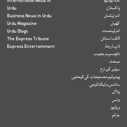
غزہ لہو لہو
International News in
پاکستان
Urdu
انٹر نیشنل
Business News in Urdu
کھیل
Urdu Magazine
انٹرٹینمنٹ
Urdu Blogs
لائف اسٹائل
The Express Tribune
ٹاپ ٹرینڈ
Express Entertainment
دلچسپ و عجیب
صحت
سونے کے نرخ
پیٹرولیم مصنوعات کی قیمتیں
سائنس و ٹیکنالوجی
بلاگ
بزنس
ویڈیوز
جرائم