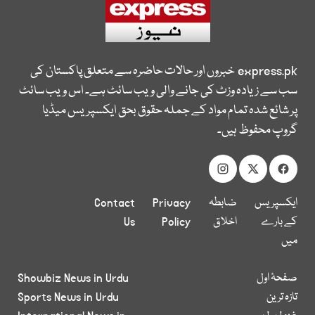
express.pk
خبروں اور حالات حاضرہ سے متعلق پاکستان کی
سب سے زیادہ وزٹ کی جانے والی ویب سائٹ ہے۔ اس ویب سائٹ
پر شائع شدہ تمام مواد کے جملہ حقوق بحق ایکسپریس میڈیا
گروپ محفوظ ہیں۔
ایکسپریس
ضابطہ
Privacy
Contact
کے بارے
اخلاق
Policy
Us
میں
صفحۂ اول
Showbiz News in Urdu
تازہ ترین
Sports News in Urdu