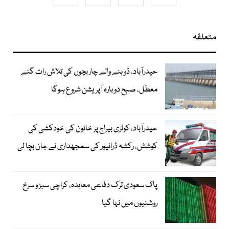
متعلقہ
حیدرآباد، ڈوبنے والے چار بچوں کی تلاش رات گئے
معطل، صبح دوبارہ آپریشن شروع ہوگا
حیدرآباد، کوٹری بیراج پر خاتون کی خودکشی کی
کوشش، رکشہ ڈرائیور کی سمجھداری نے جان بچا لی
پاک سعودی ترک دفاعی معاہدہ، کراچی سبز و سرخ
روشنیوں میں نہا گیا