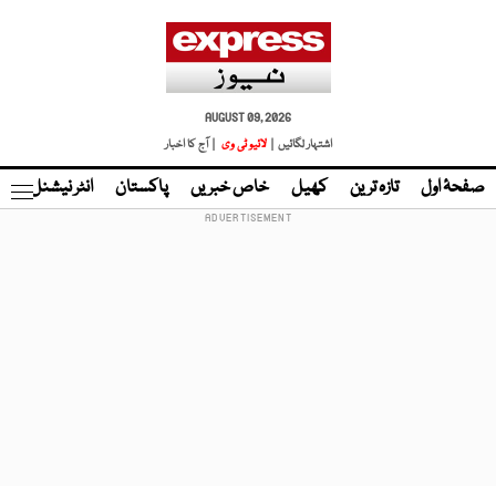
AUGUST 09, 2026
اشتہار لگائیں |
لائیو ٹی وی
| آج کا اخبار
صفحۂ اول
تازہ ترین
کھیل
خاص خبریں
پاکستان
انٹر نیشنل
ٹا