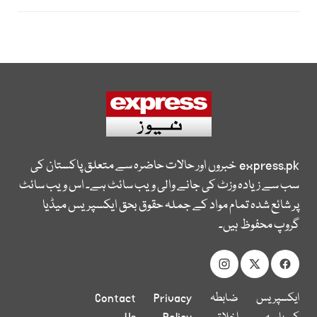
express.pk
خبروں اور حالات حاضرہ سے متعلق پاکستان کی
سب سے زیادہ وزٹ کی جانے والی ویب سائٹ ہے۔ اس ویب سائٹ
پر شائع شدہ تمام مواد کے جملہ حقوق بحق ایکسپریس میڈیا
گروپ محفوظ ہیں۔
ایکسپریس
ضابطہ
Privacy
Contact