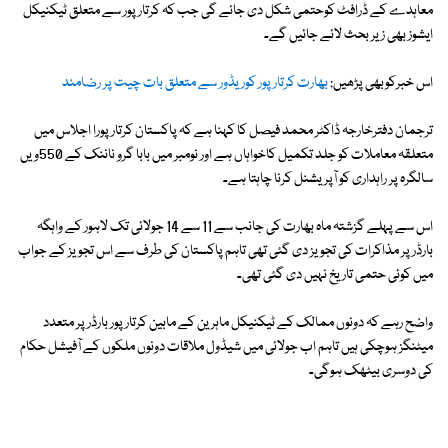
معاہدے کے ڈرافٹ کوحتمی شکل دی جائے گی جب کہ کرتار پور سے متعلق ٹیکنیکل
ایشوز بھی زیر بحث لائے جائیں گے۔
اس خبرکوبھی پڑھیں:
بھارت کرتارپور کوریڈور سے متعلق بات چیت پر رضامند
ترجمان دفترخارجہ ڈاکٹر محمد فیصل کا کہنا ہے کہ پاکستان کرتار پورا اجلاس میں
متعلقہ معاملات کو جلد تکمیل کاخواہاں ہے اور نومبر میں بابا گرو ناننک کے 550ویں
سالگرہ پر راہداری کو آپریشنل کرنا چاہتا ہے۔
اس سے پہلے گزشتہ ماہ بھارت کی جانب سے 11 سے 14 جولائی تک لاہور کے واہگہ
بارڈر پر مذاکرات کی تجویز دی گئی تھی تاہم پاکستان کی طرف سے اس تجویز کے جواب
میں کوئی حتمی تاریخ نہیں دی گئی تھی۔
واضح رہے کہ دونوں ممالک کے ٹیکنیکل ماہرین کے مابین کرتارپور بارڈرپر متعدد
میٹنگز ہوچکی ہیں تاہم اب جولائی میں شیڈول ملاقات دونوں ملکوں کے آفیشل حکام
کی دوسری بیٹھک ہوگی۔