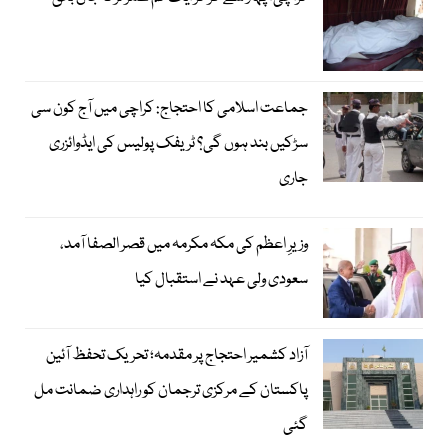
جماعت اسلامی کا احتجاج: کراچی میں آج کون سی
سڑکیں بند ہوں گی؟ ٹریفک پولیس کی ایڈوائزری
جاری
وزیرِ اعظم کی مکہ مکرمہ میں قصر الصفا آمد،
سعودی ولی عہد نے استقبال کیا
آزاد کشمیر احتجاج پر مقدمہ؛ تحریک تحفظ آئین
پاکستان کے مرکزی ترجمان کو راہداری ضمانت مل
گئی