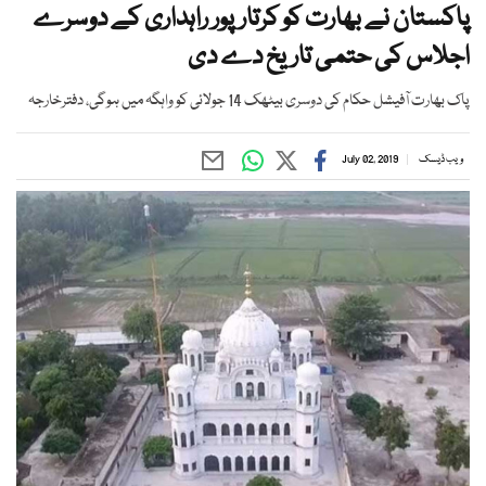
پاکستان نے بھارت کو کرتارپور راہداری کے دوسرے
اجلاس کی حتمی تاریخ دے دی
پاک بھارت آفیشل حکام کی دوسری بیٹھک 14 جولائی کو واہگہ میں ہوگی، دفترخارجہ
ویب ڈیسک
July 02, 2019