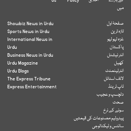
کے بارے
اخلاق
Policy
Us
میں
صفحۂ اول
Showbiz News in Urdu
تازہ ترین
Sports News in Urdu
غزہ لہو لہو
International News in
پاکستان
Urdu
انٹر نیشنل
Business News in Urdu
کھیل
Urdu Magazine
انٹرٹینمنٹ
Urdu Blogs
لائف اسٹائل
The Express Tribune
ٹاپ ٹرینڈ
Express Entertainment
دلچسپ و عجیب
صحت
سونے کے نرخ
پیٹرولیم مصنوعات کی قیمتیں
سائنس و ٹیکنالوجی