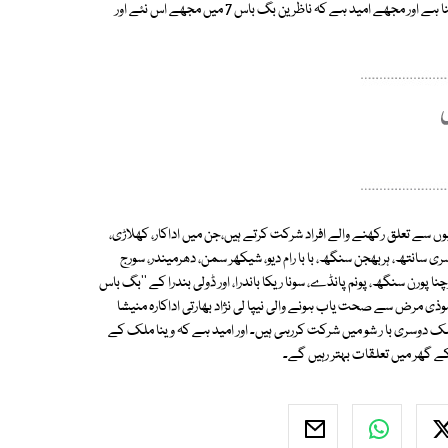
حوالے سے سلمان خان کا کہنا ہے کہ شو میں ڈبل کردار ادا کرنے کا آئیڈیا میرا اپنا ہے اور مجھے امید ہے کہ ناظرین بگ باس 7 میں مجھے اس نئے اور
 سے تعلق رکھنے والے افراد شرکت کرتے ہیں،جن میں اداکار، کھلاڑی،
 تحریرسیزن 7 میں کرکٹر یووراج سنگھ، سری سانتھ، ہربھجن سنگھ، با با رام دیو، شیکھر سمن، دھرمیندر، سورج
چنا پورن سنگھ، پونم پانڈے، سونا ریکا باندرا، اور ڈولی بندرا کے ''بگ باس
ذی مرض سے صحت یاب ہونے والی نیپا لی نژاد بھارتی اداکارہ منیشا
ا اور وینا ملک دوسری با ر شو میں شرکت کررہی ہیں۔ اور امید ہے کہ وینا ملک کے
کے گھر میں تعلقات بہتر رہیں گے۔