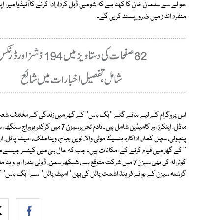
منفرد انداز میں ضرور پسند کریں گے۔
اس پروگرام کے لیے بنائے گئے '' بگ باس'' کے گھر میں زندگی کے مختلف شعبوں
ماڈل، اینکرز اور کامیڈین شامل ہیں۔ تادم
پنچولی، سچل کمار، اداکارہ ہنسیکا موٹی والا، نوین بجاج، وینا ملک، امیشا پاٹل، ار
'' کے گھر میں قیام کرنے کے امکانات ہیں۔ جب کہ حال ہی میں کینسر جیسے مو
کوئرالہ کی بھی سیزن 7 میں شرکت متوقع ہے، شیکھر سمن، ڈولی بندر
گزشتہ سیزن کے بوائے فرینڈ اشمت پاٹل کی بہن ''امیشا پاٹل'' سے ''بگ باس'' 