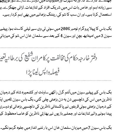
جھنڈے گاڑ دے گا، اورکہ شہرت اور مقبولیت میں دوسرے سارے شوزکو پیچھے
سے زیادہ اہم اور خاص بات اس میں شریک افراد کے تنازعات، لڑائی جھگڑے، ب
استعمال کرنا ہے۔ اور ان سب کا شو کی ریٹنگ بڑھانے میں بھی اہم کردار ہے۔
سیزن 3 میں امیتابھ بچن اور سیزن 4 کے بعد سے سلمان خان اس شو کی میزبانی کے فرائض سر انجام دے رہے ہیں۔
بگ باس کے پہلے سیزن میںآئٹم گرل راکھی ساونت اور کشمیرہ شاہ کے درمیان ہونے 
ناظرین میں ا
کے درمیان بڑھتی ہوئی قربتوں نے پاکستانی ناظرین کی دلچسپی بڑھائی تو دوسری 
پیدا ہونے والے تنازعات اور جملے بازیوں نے بھارتی ناظرین کو خاصا محظوظ کیا