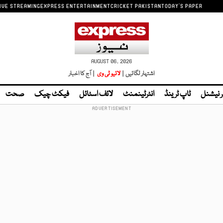
IVE STREAMING
EXPRESS ENTERTAINMENT
CRICKET PAKISTAN
TODAY'S PAPER
AUGUST 06, 2026
اشتہار لگائیں |
لائیو ٹی وی
| آج کا اخبار
ر نیشنل
ٹاپ ٹرینڈ
انٹرٹینمنٹ
لائف اسٹائل
فیکٹ چیک
صحت