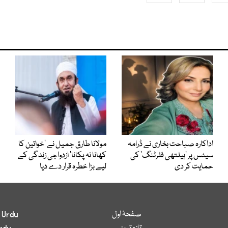
اداکارہ صباحت بخاری نے ڈرامہ
مولانا طارق جمیل نے ’خواتین کا
سیٹس پر ’ہیلتھی فلرٹنگ‘ کی
کھانا نہ پکانا‘ ازدواجی زندگی کے
حمایت کر دی
لیے بڑا خطرہ قرار دے دیا
صفحۂ اول
 Urdu