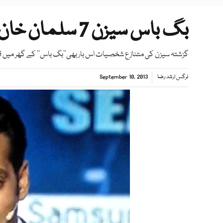
بگ باس سیزن 7 سلمان خان کا ڈبل رول
گزشتہ سیزن کی متنازع شخصیات اس بار بھی’’بگ باس‘‘ کے گھر میں ق
نرگس ارشد رضا
September 10, 2013