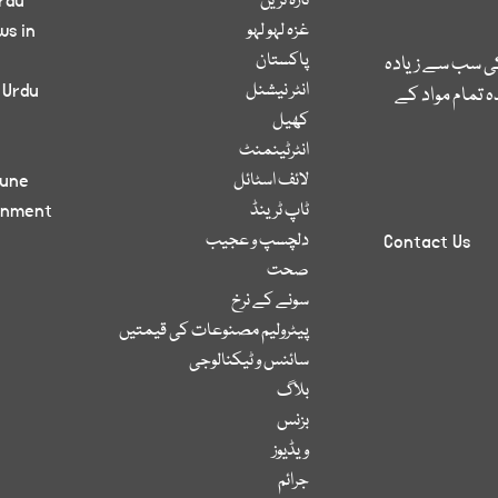
تازہ ترین
rdu
غزہ لہو لہو
ws in
پاکستان
کی سب سے زیادہ
انٹر نیشنل
 Urdu
 تمام مواد کے
کھیل
انٹرٹینمنٹ
لائف اسٹائل
bune
ٹاپ ٹرینڈ
inment
دلچسپ و عجیب
Contact Us
صحت
سونے کے نرخ
پیٹرولیم مصنوعات کی قیمتیں
سائنس و ٹیکنالوجی
بلاگ
بزنس
ویڈیوز
جرائم