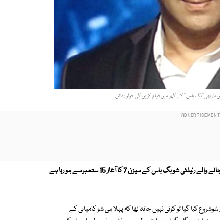
ر بھی’’بگ باس‘‘ کے گھر میں قیام کریں گی۔ فوٹو : فائل
بھارتی ٹی وی کے سب سے زیادہ دیکھے اور پسند کئے جانے والے رئیلٹی شو بگ باس کے سیزن 7 کا آغاز 15 ستمبر سے ہو رہا ہے
وشروع کیا گیا تو کوئی نہیں جانتا تھا کہ پہلا ہی شو کامیابی کے