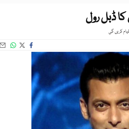
یام کریں گی