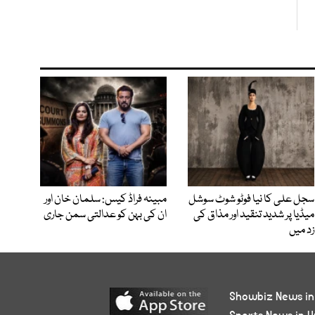
سجل علی کا نیا فوٹو شوٹ سوشل
مبینہ فراڈ کیس: سلمان خان اور
میڈیا پر شدید تنقید اور مذاق کی
ان کی بہن کو عدالتی سمن جاری
زد میں
Showbiz News in