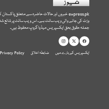
express.pk
خبروں اور حالات حاضرہ سے متعلق پاکستان 
وزٹ کی جانے والی ویب سائٹ ہے۔ اس ویب سائٹ پر شائع شدہ
جملہ حقوق بحق ایکسپریس میڈیا گروپ محفوظ ہیں۔
ایکسپریس کے بارے میں
ضابطہ اخلاق
Privacy Policy