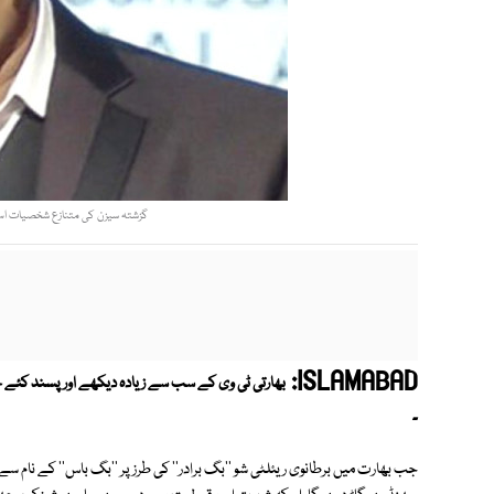
گزشتہ سیزن کی متنازع شخصیات اس با
ISLAMABAD:
۔
جب بھارت میں برطانوی ریئلٹی شو ''بگ برادر'' کی طرز پر ''بگ باس'' کے نام سے ش