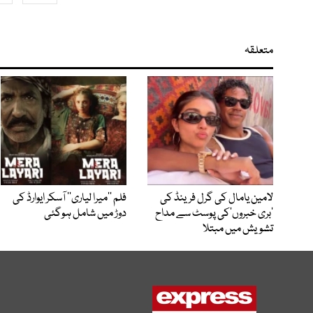
متعلقہ
لامین یامال کی گرل فرینڈ کی
فلم ’’میرا لیاری‘‘ آسکر ایوارڈ کی
’بری خبروں‘کی پوسٹ سے مداح
دوڑ میں شامل ہوگئی
تشویش میں مبتلا