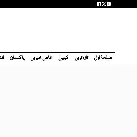
صفحۂ اول
تازہ ترین
کھیل
خاص خبریں
پاکستان
انٹ