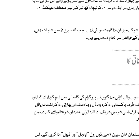
 چھوڑ دے گا ۔ گزشتہ سات سالوں سے نشر ہونے والے اس شو کی سب
یان بازی اور ایک دوسرے کو نیچا دکھانے کے لیے مختلف ہتھکنڈے
بگ باس کا پہلا پروگرام نومبر 2006 میں سونی ٹی وی سے ٹیلی کاسٹ ہوا، پہلے شو کے میزبان اداکارارشد وارثی تھے۔ جب کہ سیزن 2 میں شلپا شیھٹی،
والے لڑائی جھگڑوں نے پروگرام کی کامیابی میں اہم کردار ادا کیا، اور
س کی دلچسپی دن بہ دن بڑھتی چلی گئی۔ بگ باس سیزن 6میں ایک طرف پاکستانی اداکارہ وماڈل وینا ملک اور بھارتی اداکار اشمت پاٹل
طرف اسی شو میں شریک اداکارہ ڈولی بندرہ اور شویتاتیواڑی کے درمیان
۔
بگ باس سیزن 7 میں میزبان سلمان خان اس با ر نئے انداز میں جلوہ گرہو نگے۔ سلمان خان سیزن 7 میں ڈبل رول ''اینجل''اور'' ڈیول'' ادا کریں گے۔ اس