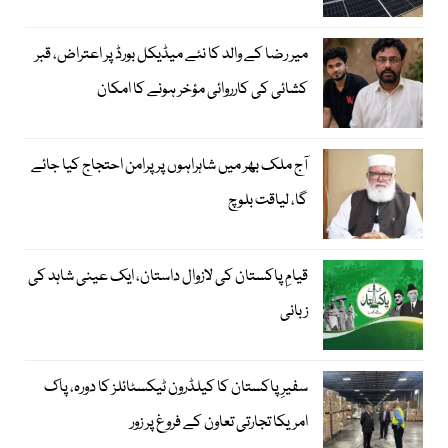
میر رضا کے والد کا نئے میڈیکل بورڈ پر اعتراض، قبر
کشائی کی کارروائی مؤخر ہونے کا امکان
آج ملک بھر میں شاہراہوں پر پرامن احتجاج کیا جائے
گا، لیاقت بلوچ
قیامِ پاکستان کی لازوال داستان، ایک عینی شاہد کی
زبانی
سفیرِ پاکستان کا کیلڈرون ٹیکسٹائلز کا دورہ، پاک
امریکا تجارتی تعاون کے فروغ پر زور