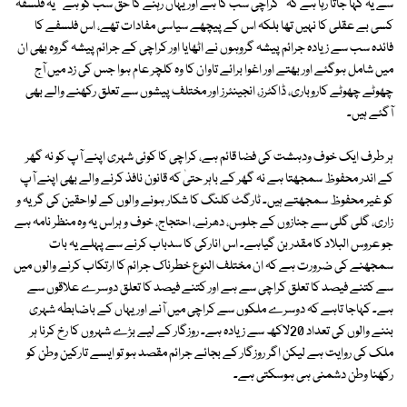
سے یہ کہا جاتا رہا ہے کہ ''کراچی سب کا ہے اور یہاں رہنے کا حق سب کو ہے'' یہ فلسفہ
کسی بے عقلی کا نہیں تھا بلکہ اس کے پیچھے سیاسی مفادات تھے، اس فلسفے کا
فائدہ سب سے زیادہ جرائم پیشہ گروہوں نے اٹھایا اور کراچی کے جرائم پیشہ گروہ بھی ان
میں شامل ہوگئے اور بھتے اور اغوا برائے تاوان کا وہ کلچر عام ہوا جس کی زد میں آج
چھوٹے چھوٹے کاروباری، ڈاکٹرز، انجینئرز اور مختلف پیشوں سے تعلق رکھنے والے بھی
آگئے ہیں۔
ہر طرف ایک خوف ودہشت کی فضا قائم ہے، کراچی کا کوئی شہری اپنے آپ کو نہ گھر
کے اندر محفوظ سمجھتا ہے نہ گھر کے باہر حتیٰ کہ قانون نافذ کرنے والے بھی اپنے آپ
کو غیر محفوظ سمجھتے ہیں۔ ٹارگٹ کلنگ کا شکار ہونے والوں کے لواحقین کی گریہ و
زاری، گلی گلی سے جنازوں کے جلوس، دھرنے، احتجاج، خوف و ہراس یہ وہ منظر نامہ ہے
جو عروس البلاد کا مقدر بن گیاہے۔ اس انارکی کا سدباب کرنے سے پہلے یہ بات
سمجھنے کی ضرورت ہے کہ ان مختلف النوع خطرناک جرائم کا ارتکاب کرنے والوں میں
سے کتنے فیصد کا تعلق کراچی سے ہے اور کتنے فیصد کا تعلق دوسرے علاقوں سے
ہے۔ کہاجا تاہے کہ دوسرے ملکوں سے کراچی میں آنے اور یہاں کے باضابطہ شہری
بننے والوں کی تعداد 20لاکھ سے زیادہ ہے۔ روزگار کے لیے بڑے شہروں کا رخ کرنا ہر
ملک کی روایت ہے لیکن اگر روزگار کے بجائے جرائم مقصد ہو تو ایسے تارکین وطن کو
رکھنا وطن دشمنی ہی ہوسکتی ہے۔