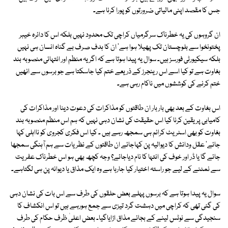
جس کا مقصد اپنی مالیاتی ضرورتوں کو پورا کرنا ہے۔
ان گروہوں کی یہ خطرناک سرگرمیاں کراچی تک محدود نہیں بلکہ اس کا دائرہ خیبر
پختونخوا سے بلوچستان تک پھیلا ہوا ہے' ان کا ہدف صرف بے گناہ انسان ہی نہیں
بلکہ سیکیورٹی فورسز ہیں۔ سوال یہ پیدا ہوتا ہے کہ اگر یہ منظم اور انتہائی منصوبہ بند
بغاوت ہے تو کیا اسے اس رینجرز کے ذریعے ختم کیا جاسکتا ہے جو برسوں سے انھیں
ختم کرنے کی کوششوں میں ناکام رہی ہے۔
اس بغاوت کے بعد بھی بار بار ان طاقتوں کو مذاکرات کی دعوت دینا اور مذاکرات کی
کامیابی پر یقین کرنا کیا اس حقیقت کی نشان دہی نہیں کہ ہم اس منظم منصوبہ بند
بغاوت کو بھی اسٹریٹ کرائم ہی سمجھ رہے ہیں ۔ کیا اس فکری کجروی کو نااہلی کہا
جائے' عقل ودانش کا دیوالیہ پن کہاجائے ان طاقتوں کے نظریات سے ہم آہنگی سمجھا
جائے گا یا ڈر اور خوف کی انتہا کا نام دیاجائے؟ وجہ کچھ بھی ہو اس خطرناک عفریت
سے نمٹنے کے لیے جو راستہ اختیار کیا جارہا ہے وہ ایک مذاق یا دیوانہ پن ہی لگتاہے۔
سوال یہ پیدا ہوتا ہے کہ برسوں پہلے بعض حلقوں کی طرف سے اس بات کی نشان دہی
کی گئی تھی کہ کراچی میں دہشت گرد تیزی سے جمع ہورہے ہیں تو اس انکشاف کا
سنجیدگی سے نوٹس لینے کے بجائے مذاق اڑایاگیا۔ بعض اعلیٰ ظرف حکام کی طرف