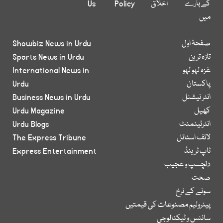
کے بارے
اخلاق
Policy
Us
میں
صفحۂ اول
Showbiz News in Urdu
تازہ ترین
Sports News in Urdu
غزہ لہو لہو
International News in
پاکستان
Urdu
انٹر نیشنل
Business News in Urdu
کھیل
Urdu Magazine
انٹرٹینمنٹ
Urdu Blogs
لائف اسٹائل
The Express Tribune
ٹاپ ٹرینڈ
Express Entertainment
دلچسپ و عجیب
صحت
سونے کے نرخ
پیٹرولیم مصنوعات کی قیمتیں
سائنس و ٹیکنالوجی