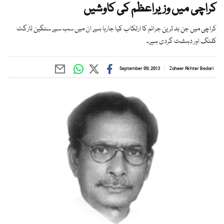
کراچی میں وزیراعظم کی کاوشیں
کراچی میں جن بد ترین جرائم کا ارتکاب کیا جارہا ہے ان میں سب سے سنگین ٹارگٹ
کلنگ اور دہشت گردی ہے۔
September 09, 2013
Zaheer Akhter Bedari