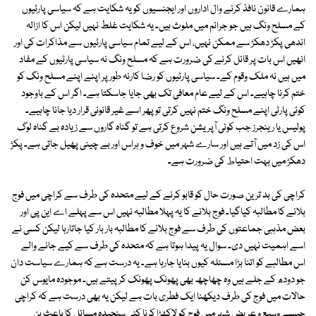
ہمارے قانون نافذ کرنے وال اداروں اور ایجنسیوں کو یہ شکایت ہے کہ سیاسی پارٹیوں
کے مسلح ونگ ہیں جو جرائم میں ملوث ہیں۔ یہ شکایت غلط نہیں لیکن اس کا ازالہ
اندھی پکڑ دھکڑ سے ممکن نہیں، اس کے لیے تمام سیاسی پارٹیوں سے مذاکرات کی اور
انھیں اس بات پر قائل کرنے کی ضرورت ہے کہ مسلح ونگ نہ سیاسی پارٹیوں کے مفاد
میں ہیں نہ ملک وقوم کے۔ سیاسی پارٹیوں کو رضا کارنہ طورپر اپنے اپنے مسلح ونگ کو
ختم کرنا چاہیے۔ اس کے لیے عام معافی تک بھی جایا جاسکتا ہے۔ اگر اس کے باوجود
کوئی پارٹی اپنے مسلح ونگ ختم نہیں کرتی تو پھر اسے غیر قانونی قرار دیا جانا چاہیے۔
پولیس یا رینجرز جب کوئی آپریشن شروع کرتی ہے تو گناہ گاروں سے زیادہ بے گناہ لوگ
اس کی زد میں آتے ہیں اور سارے شہر میں خوف و ہراس اور بے چینی پھیل جاتی ہے۔ پکڑ
دھکڑ میں بہت احتیاط کی ضرورت ہے۔
کراچی کی بد ترین صورت حال کو قابو کرنے کے لیے متحدہ کی طرف سے کراچی میں فوج
بلانے کا مطالبہ کیاگیا۔ فوج بلانے کا یہ پہلا مطالبہ نہیں اس سے پہلے اے این پی اور
بعض مذہبی جماعتوں کی طرف سے فوج بلانے کا مطالبہ بار بار کیا جاتارہا لیکن کسی نے
اسے اہمیت نہیں دی۔ سوال یہ پیدا ہوتا ہے کہ متحدہ کی طرف سے کیے جانے والے
اس مطالبے کو اتنا بڑا مسئلہ کیوں بنایا جارہا ہے۔ یہ درست ہے کہ ہمارے سیاست دان
جو دودھ کے جلے ہیں وہ چھاچھ بھی پھونک پھونک کر پیتے ہیں۔ موجودہ مایوس کن
حالات میں فوج کی طرف دیکھنا ایک فطری بات ہے لیکن یہ بھی درست ہے کہ کراچی
جیسے وسیع و عریض شہر میں فوج کو لاکھڑا کرنا کئی سنجیدہ مسائل کا باعث بن