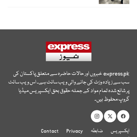
express.pk
خبروں اور حالات حاضرہ سے متعلق پاکستان کی
سب سے زیادہ وزٹ کی جانے والی ویب سائٹ ہے۔ اس ویب سائٹ
پر شائع شدہ تمام مواد کے جملہ حقوق بحق ایکسپریس میڈیا
گروپ محفوظ ہیں۔
ایکسپریس
ضابطہ
Privacy
Contact