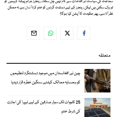
سماعت کی سیاست اور اقدامات سے کام نہیں چل سکتا۔ رینجرز جرائم پیشہ گروہوں کو
تو روک سکتی ہیں لیکن رینجرز کے لیے دہشت گردوں کو ختم کرنا آسان ہے نہ ممکن
نظر آتا ہے۔ پھر حکومت کا آپشن کیا ہوگا؟
متعلقہ
چین نے افغانستان میں موجود دہشتگرد تنظیموں
کو ہمسایہ ممالک کیلئے سنگین خطرہ قرار دیدیا
25 کلوواٹ تک سولر صارفین کے لیے نیپرا کی اجازت
کی شرط ختم