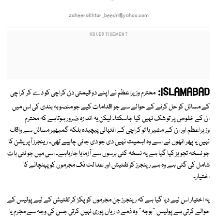
zaheerakhtar_beedri@yahoo.com
ISLAMABAD:
محترم وزیراعظم نے اپنے دو قیمتی دن کراچی کو دے کر کراچی
کے مسائل کو حل کرنے کے حوالے سے جو اقدامات کیے جو منصوبہ بندی کی اس میں
ان کے خلوص پر تو شک نہیں کیا جاسکتا۔ لیکن یہ اندازہ ضرور ہوتاہے کہ محترم
وزیراعظم اور ان کے مشیر یا تو کراچی کے انتہائی پیچیدہ بلکہ گمبھیر مسائل سے واقف
نہیں یا پھر انھوں نے اسے وہ اہمیت نہیں دی جو دی جانی چاہیے تھی۔ رینجرز آپریشن کا
جو نسخہ تجویز کیا گیا ہے یہ نسخہ کئی برسوں سے آزمایا جارہاہے۔ اسی میں جو نئی بات
شامل کی گئی ہے وہ ہے رینجرز کو تفتیش اور عدالت تک مجرموں کو پہنچانے کا
اختیار۔
یہ اختیار اس لیے دیا گیا ہے کہ رینجرز جن مجرموں کو پکڑ کر تفتیش کے لیے پولیس کے
حوالے کرتی ہے پولیس ''بوجہ'' وہ ذمے داریاں پوری نہیں کرتی جس کی وجہ سے مجرم یا