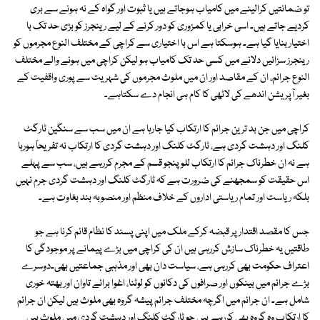
تو ضمانتیں کرالینے میں کامیاب ہوجاتے ہیں یا ثبوت اور گواہ کے نہ ہونے سے بری
کردیے جاتے ہیں۔ اسی خرابی یا کمزوری کو دور کرنے کے لیے رینجرز کو بڑی حد تک با
اختیار بنایا گیا ہے۔ ہوسکتا ہے اس با اختیاری سے کراچی کے مختلف النوع مجرموں کو
رینجرز سزائیں دلانے میں کسی حد تک کامیاب ہو لیکن کراچی میں ہونے والے مختلف
النوع جرائم، ان کے مقاصد اور ان میں ملوث مجرموں کی شہریت سے پوری واقفیت کے
بغیر آپریشن اندھے کی لاٹھی کا کام ہی انجام دے سکتاہے۔
کراچی میں جن بد ترین جرائم کا ارتکاب کیا جارہا ہے ان میں سب سے سنگین ٹارگٹ
کلنگ اور دہشت گردی ہے، ٹارگٹ کلنگ اور دہشت گردی کا ارتکاب نہ تفریحاً ہورہا
ہے نہ ان خطرناک جرائم کا ارتکاب للو پنجو قسم کے مجرم کررہے ہیں، سب سے پہلے
اس حقیقت کو سمجھنے کی ضرورت ہے کہ ٹارگٹ کلنگ اور دہشت گردی جرم نہیں
بلکہ ریاست اور تمام ریاستی اداروں کے خلاف منظم اور منصوبہ بند بغاوت ہے۔
جس کا مقصد اقتدار پر قبضہ کرکے ملک میں اپنی پسند کا نظام قائم کرنا ہے جو
طاقتیں یہ خطرناک سازش کررہی ہیں ان کی کراچی میں بڑے پیمانے پر موجودگی کا
اعتراف حکومت بھی کررہی ہے، سیاست دان بھی اور مذہبی جماعتیں بھی۔دوسرے
بڑے جرائم میں بینکوں اور صرافوں کی دکانوں کو لوٹنا، اغوا برائے تاوان اور بھتہ خوری
شامل ہے۔ ان جرائم میں اگرچہ مختلف جرائم پیشہ گروہ بھی ملوث ہیں لیکن ان جرائم
کا ارتکاب وہ گروہ بھی کررہے ہیں جو ٹارگٹ کلنگ اور دہشت گردی میں ملوث ہیں