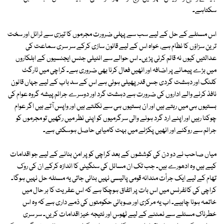
سکتاہے۔
اس مسئلے کے حل کے لیے سب سے پہلی ضرورت مجرموں کا تیزی سے ٹرائل اور سخت
ترین سزاؤں کا نظام ہے، خواہ اس کے لیے قانون سازی کرکے سر سری سماعت کی
عدالتیں کیوں نہ قائم کرنی پڑیں۔ اس حوالے سے انٹیلی جنس ایجنسیوں کے اہلکاروں
میں بڑے پیمانے پر اضافہ اور انھیں فعال کرنا بھی ضروری ہے۔ کراچی میں ٹارگٹ
کلنگ اور دہشت گردی جس قدر پھیلی ہوئی ہے اس کے سد باب کے لیے جہاں قانون
نافذ کرنے والے اداروں کی ضرورت ہے دہشت گرد اور دوسرے جرائم پیشہ گروہ عوام کی
بستیوں ہی میں رہتے ہیں اور ان بستیوں ہی سے نکلتے ہیں اور واپس آتے ہیں اگر عوام
چوکنا رہیں اور اپنے ارد گرد ہونے والی سرگرمیوں کو اپنی نظر میں رکھیں تو مجرموں کو
جرائم سے روکنے اور انھیں پکڑنے میں بہت کامیابی حاصل ہوسکتی ہے۔
میاں صاحب نے دو دن کی کوششوں کے بعد کراچی کو پر امن بنانے کے لیے جو اقدامات
کیے ہیں وہ ادھورے ہیں۔ جب تک ان مسائل کی سنگینی کا اندازہ کرکے ان کی روک
تھام کے لیے ایک جرأت مندانہ قومی پالیسی نہیں بنائی جاتی یہ مسئلہ حل نہیں ہوگا۔
کراچی کی کانفرنس میں اس بات پر اتفاق ہوچکا ہے کہ اس عفریت کا ہر حال میں
خاتمہ ہونا چاہیے۔ اب یہ مرکزی اور صوبائی حکومتوں کی ذمے داری ہے کہ وہ اس
خطرناک مسئلے سے نمٹنے کے لیے ٹھوس اور نتیجہ خیز اقدامات کریں۔ سر سری