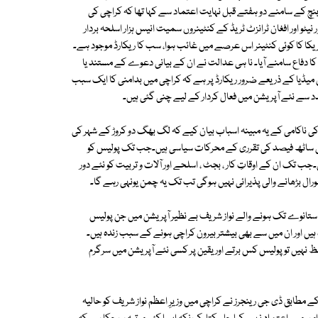
نچ کے سامنے دو ہفتے قبل نہایت اعتماد سے کہا تھا کہ کراچی کی
یٹو اور افغان ٹرانزٹ ٹریڈ کے کنٹینروں سمیت انیس ہزار اسلحہ بردار
 امریکا کا کوئی کنٹینر اس عرصے میں غائب ہوا، سب کا ریکارڈ موجود ہے۔
 کا دفاع سامنے آیا۔ نا ہی عدالت نے ان کے بیانی دعوے کے مستند یا
ن میڈیا کے ذریعے ضرور ریکارڈ پر ہے کہ کراچی میں بدامنی کا ایک سبب
مدد سے نئے آپریشن میں فعال کردار کے لیے چنی گئی ہیں۔
ی ناکامی کے یہ مبینہ اسباب بیان کیے کہ لگ بھگ دو کروڑ کے شہر کی
ی ساٹھ فیصد کی تقرری کے محرکات سیاسی ہیں۔جب تک پولیس کو
ب تک ان کے اوقاتِ کار ، بجٹ ، اسلحے اور آلات و تربیت کو نئے دور
ل بڑھانے والی پذیرائی نہیں ہوگی تب تک یہ چمن یونہی رہے گا۔
ے ستانوے تک ہونے والے نواز شریف بے نظیر آپریشن میں جن پولیس
ہیں اور ان میں سے بھی بیشتر بیرون کراچی ہونے کے سبب زندہ ہیں۔
ظ نہیں تو پولیس کس برتے اور یقین پر کسی نئے آپریشن میں سرگرم
ے مطابق ڈی جی رینجرز نے کراچی میں وزیرِ اعظم نواز شریف کو حالیہ