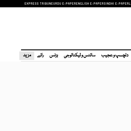
EXPRESS TRIBUNE
URDU E-PAPER
ENGLISH E-PAPER
SINDHI E-PAPER
L
دلچسپ و عجیب
سائنس و ٹیکنالوجی
بزنس
رائے
مزید