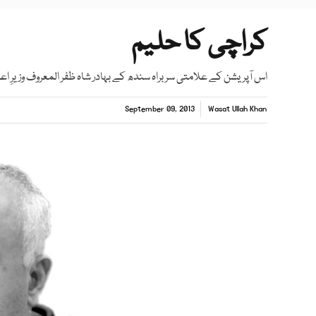
کراچی کا حلیم
اس آپریشن کے علامتی سربراہ سندھ کے بہادر شاہ ظفر المعروف وزیرِ اعل
September 09, 2013
Wasat Ullah Khan