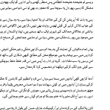
ویسے تو علیحدہ علیحدہ انتظامی پس منظر رکھنے والے اداروں کو ایک چھتری تلے 
مشکل کام ہے۔ پھر دل یہ سوچتا ہے کہ معجزے بھی تو اسی دنیا میں ہوتے ہیں۔
رہی یہ بات کہ آپریشن کن کن کے خلاف اور بلا امتیاز ہونا ہے۔ یہ وہ سوال ہ
کے جواب تلاش کرنے کی کوئی ٹھوس روایت بھی نہیں۔کراچی بین الاقوامی شہر اور
رہائشی اور علاقائی ممالک کے شہری ایک ساتھ بستے ہیں۔ لہذا پاکستان اور بیر
میں موجود ہیں۔پورے ملک میں جتنی سیاسی اور مذہبی جماعتوں کی مسلح شاخ
یہاں تمام مافیاؤں کی نمایندگی بدرجہ اتم ہے۔کراچی ملکی و غیر ملکی انٹیل
کرداروں میں سے بیشتر وہ ہیں جو موقع محل کے مطابق کبھی شکاری کے ساتھ تو
امن برسوں یہ سب مفادات ، گروہ اور ادارے آپس میں اس قدر خلط ملط ہوچکے 
سے کوئی جزو الگ کرکے دیکھنا اور محسوس کرنا کارِ محال ہے۔
آدھا کراچی کچی آبادیوں میں بستا ہے۔وہاں اسی فرد یا تنظیم کے کارندوں کا ح
کرکے بسایا۔ان آبادیوں میں اور کوئی سہولت ہو نا ہو احساسِ محرومی یقیناً واف
مچھر مسلسل اور بارہ مہینے پرورش پاتے ہیں۔ جوہڑوں کو نگرانی ، صفائی اور د
اسپرے سے آج تک ملیریا نہ ختم ہوسکا تو جرائم کہاں سے ختم ہوجائیں گے۔
ٹاؤن پلاننگ کے سرکردہ ماہر اور آرکیٹیکٹ عارف حسن کے بقول تاریخ میں ایس