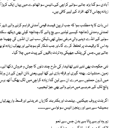
آبادی سو گنا بڑھ جائے سوائے کراچی کے۔انیس سو اٹھانوے میں یہاں ایک کروڑ آب
زیادہ پچاس لاکھ افراد کے لیے کافی ہیں۔
اس بات کا یہ مطلب ہوا کہ جب تریپن فیصد قومی آمدنی فراہم کرنے والے شہر کی
تمدنی و مدنی ڈھانچہ کیسے ٹوٹنے سے بچ پائے گا۔چنانچہ کوئی بھی دیکھ سکتا 
سونے کے انڈے دینے والی مرغی ہوتی تھی۔لیکن سب نے ان انڈوں کی چھینا جھپٹی
وہ اس کا ہرقیمت پر تحفظ کرے گا۔اور جب شکار کم ہوجائے اور بھوک زیادہ تو
جاتے ہیں۔جس کی پلک جھپکی وہ ترنت باقیوں کے پیٹ میں چلا گیا۔
نئی حکومت بھی نئے نئے تھانیدار کی طرح چند دنوں کا جوش و خروش دکھا لے۔ دو 
زمین ، منشیات ، بھتہ گیری اور فرقہ بازی نے کھا لیے۔یعنی نائن الیون کے دن و
میں ڈرون حملوں سے مرے ان سے تین گنا زیادہ کراچی میں لگ بھگ آٹھ برس میں
پانچ تک کے عرصے میں مرنے والے بھی جوڑ لیجیے۔
اگر بلٹ پروف جیکٹیں ، ہیلمٹ اور بکتر بند گاڑیاں خریدنے اور قسط وار پھرتیا
ہمیشہ سے ہے اور رینجرز انیس سو نواسی سے۔۔۔۔۔
زور وہ اور ہے پاتا ہے بدن جس سے نمو