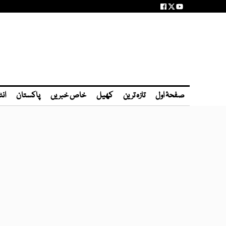
صفحۂ اول
تازہ ترین
کھیل
خاص خبریں
پاکستان
انٹ