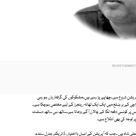
 آپریشن شروع ہے۔چھاپے پڑ رہے ہیں۔مشکوکوں کی گرفتاریاں ہو رہی
کراچی کے ہر ضلع میں ایک ایک تھانہ رینجرز کے لیے مختص ہوچکا ہے۔
 پر کونسی دفعہ لگا کے چالان آگے بڑھانا ہے۔ساتھ ہی ساتھ دہشت
پر توجہ کی بھی اطلاع ہے۔
 علی شاہ ہیں ۔جب کہ آپریشن کے اصل بااختیار ، ڈائریکٹر جنرل سندھ