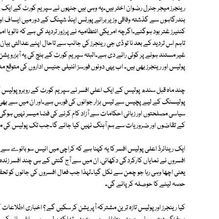
رینجرز میجر جنرل رضوان اختر ہیں۔یہ وہی ہیں جنہوں نے سپریم کورٹ کے ایک ب
بندرگاہوں سے گذشتہ وفاقی وزیر برائے پورٹس اینڈ شپنگ کے دور میں ایساف اور ن
کنٹیرز غتر بود ہوگئے۔اگرچہ امریکی انتظامیہ نے پرزور تردید کی ہے کہ ناٹو یا
تاہم اس تردید کے بعد نا تو ڈی جی رینجرز کی جانب سے تاحال اپنے عدالتی بیان
غیر مستند ہونے پر کوئی رائے دی ہے۔البتہ سپریم کورٹ کے بنچ کی یہ آبزرویش
پولیس اور رینجرز بھی ہیں۔ اب یہی دونوں فورسز انٹیلی جنیس اداروں کی متوقع 
چند ماہ قبل سندھ پولیس کے ایک اعلی افسر نے سپریم کورٹ کے روبرو پولیس ک
پولیسنگ کے لیے پچیس سے تیس ہزار جوانوں کی فورس ہے۔اور ان میں سے بھ
سیاسی مصلحتوں اور زبانی احکامات سے آزاد کام کرنے کی فضا میسر نہیں ہوگی۔ج
کے تقاضوں اور ضروریات سے ہم آہنگ نہیں کیا جائے گا۔جب تک پولیس کی مورا
ایک ریٹائرڈ اعلی پولیس افسر کا یہ کہنا ہے کہ کراچی میں انیس سو بانوے س
افسروں نے نمایاں کارکردگی دکھائی، ان میں سے آج گنتی کے ہی چند افسر زندہ 
یعنی اچھا وہی رہا جو چمن سے نکل گیا۔لہذا جب فعال افسروں کی جانوں کو تحف
حصہ لینے کا حوصلہ کرپائے گی۔
کیا رینجرز اور پولیس تازہ ترین مشترکہ آپریشن کر سکیں گے ؟ اخباری اطلاعات ک