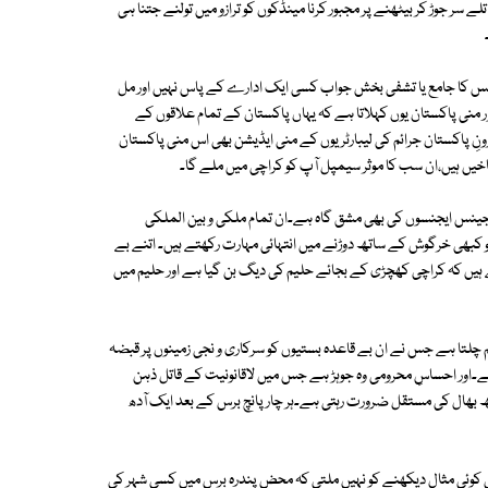
سر جوڑ کر بیٹھنے پر مجبور کرنا مینڈکوں کو ترازو میں تولنے جتنا ہی
ے جس کا جامع یا تشفی بخش جواب کسی ایک ادارے کے پاس نہیں اور مل
 منی پاکستان یوں کہلاتا ہے کہ یہاں پاکستان کے تمام علاقوں کے
ونِ پاکستان جرائم کی لیبارٹریوں کے منی ایڈیشن بھی اس منی پاکستان
یں ہیں،ان سب کا موثر سیمپل آپ کو کراچی میں ملے گا۔
ی جینس ایجنسوں کی بھی مشق گاہ ہے۔ان تمام ملکی و بین الملکی
 کبھی خرگوش کے ساتھ دوڑنے میں انتہائی مہارت رکھتے ہیں۔ اتنے بے
ہیں کہ کراچی کھچڑی کے بجائے حلیم کی دیگ بن گیا ہے اور حلیم میں
کم چلتا ہے جس نے ان بے قاعدہ بستیوں کو سرکاری و نجی زمینوں پر قبضہ
ر ہے۔اور احساسِ محرومی وہ جوہڑ ہے جس میں لاقانونیت کے قاتل ذہن
یکھ بھال کی مستقل ضرورت رہتی ہے۔ہر چار پانچ برس کے بعد ایک آدھ
ی کوئی مثال دیکھنے کو نہیں ملتی کہ محض پندرہ برس میں کسی شہر کی