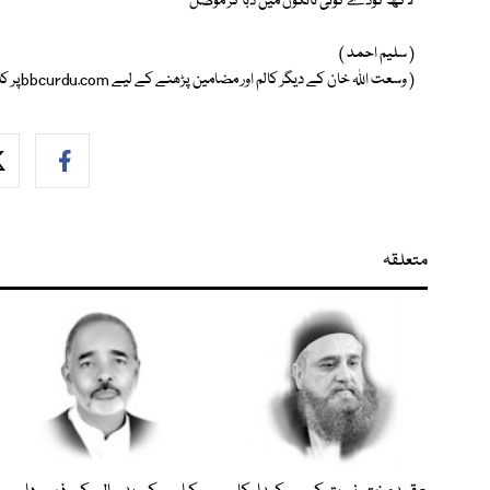
لاکھ کودے کوئی ٹانگوں میں دبا کر موصل
( سلیم احمد )
( وسعت اللہ خان کے دیگر کالم اور مضامین پڑھنے کے لیے bbcurdu.comپر کلک کیجیے )
متعلقہ