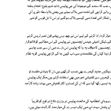
امور میں اعتماد نہیں کیا جاسکتا۔کیونکہ ایسا کئی مرتبہ ہوچکا ہے کہ
 جب کہ سندھ کے موجودہ آئی جی پولیس شاہد ندیم بلوچ اختتامِ ہفتہ
والے کراچی کے تشدد میں ہلاک ہوئے ہیں۔یعنی بلاواسطہ طور پر آئی
اہلکار اتنی تعداد میں کیسے ہلاک ہوگئے اور اس نا اہل فورس کو نئے
ں موثر کردار ادا کرنے کے لیے اس نے چھ برس پہلے فون نمبر ٹریس کرنے
کے۔لیکن انٹیلی جینس ایجنسیوں نے پولیس کے اس مطالبے کو فالتو قرار
 ایجنسیوں کا موقف یہ رہا کہ پولیس اس بارے میں ان سے جب چاہے
 دینا کہاں کی عقلمندی ہے۔اب کہیں جا کے کراچی پولیس کو یہ نظام
 پر سیکڑوں جدید کیمرے بھی نصب کررکھے ہیں۔ان کا بنیادی مقصد تو
کیمروں سے تفتیشی امور میں بھی استفادہ کرتے ہیں۔مگر ایک پولیس
ہ ایسے رکھا گیا ہے کہ ان کی تصاویر اکثر تفتیش میں بہت زیادہ کارآمد
وبائی انتظامیہ کی ماتحت پولیس اور وزارِت دفاع اور فوج کو تقریباً
 آپریشنل سیٹ اپ میں ایک دوسرے کی موثر مدد گار ثابت ہوتی ہیں۔