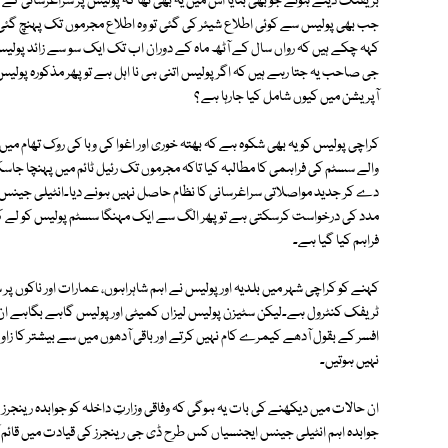
بریفنگ دیتے ہوئے جو بھی بتایا اس میں یہ بھی تھا کہ پولیس پر سراغرسانی کے 
جب بھی پولیس سے کوئی اطلاع شیئر کی گئی تو وہ اطلاع مجرموں تک پہنچ گئی۔
کہہ چکے ہیں کہ رواں سال کے آٹھ ماہ کے دوران اب تک ایک سو سے زائد پولیس 
جی صاحب یہ جتا رہے ہیں کہ اگر پولیس اتنی ہی نا اہل ہے تو پھر مذکورہ پولیس 
آپریشن میں کیوں شامل کیا جارہا ہے ؟
کراچی پولیس کو یہ بھی شکوہ ہے کہ بھتہ خوری اور اغوا کی وبا کی روک تھام می
والے سسٹم کی فراہمی کا مطالبہ کیا تاکہ مجرموں تک رئیل ٹائم میں پہنچا جاس
دے کر جدید مواصلاتی سراغرسانی کا نظام حاصل نہیں ہونے دیا۔انٹیلی جینس
مدد کی درخواست کرسکتی ہے تو پھر الگ سے ایک مہنگا سسٹم پولیس کو لے کر
فراہم کیا گیا ہے۔
کہنے کو کراچی شہر میں بلدیہ اور پولیس نے اہم شاہراہوں، عمارات اور ناکوں
ٹریفک کنٹرول ہے۔لیکن سٹیزن پولیس لیزاں کمیٹی اور پولیس گاہے بگاہے ان 
افسر کے بقول آدھے کیمرے کام نہیں کرتے اور باقی آدھوں میں سے بیشتر کا زاوی
نہیں ہوتیں۔
ان حالات میں دیکھنے کی بات یہ ہوگی کہ وفاقی وزارتِ داخلہ کو جوابدہ رینجرز ، ص
جوابدہ اہم انٹیلی جینس ایجنسیاں کس طرح ڈی جی رینجرز کی قیادت میں قائم