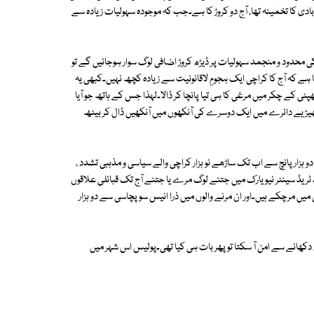
ادی کا تخمینہ تھا، آج دو کروڑ کا ہے۔جب کہ موجودہ سہولیات زیادہ سے
 محدود و منجمد سہولیات پر ڈیڑھ کروڑ اضافی لوگ سوار ہوجائیں گے تو
ہے کہ آج کا کراچی ایک ہجومِ لاقانونیت سے زیادہ کچھ نہیں۔کبھی یہ
 کے چکر میں مرغی کا ہی تیا پانچا کر ڈالا۔لہذا جس کے ہاتھ جو آیا
 بھیڑیے دائرے میں ایک دوسرے کی آنکھوں میں آنکھیں ڈال کر بیٹھ
ہزار پانچ سے اب تک ساڑھے نو ہزار کراچی والے سیاسی و مذہبی تشدد ،
رلڈ ٹریڈ سینٹر نیویارک میں جتنے لوگ مرے یا جتنے آج تک قبائلی علاقوں
 مرچکے ہیں۔اور ان مرنے والوں میں ذرا انیس سو پچاسی سے دو ہزار
ں دکھانے سے امن آ سکتا تو پھر بات ہی کیا تھی۔پولیس اس شہر میں