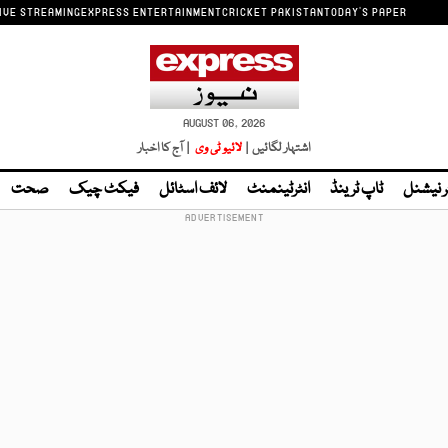
IVE STREAMING
EXPRESS ENTERTAINMENT
CRICKET PAKISTAN
TODAY'S PAPER
AUGUST 06, 2026
اشتہار لگائیں |
لائیو ٹی وی
| آج کا اخبار
ر نیشنل
ٹاپ ٹرینڈ
انٹرٹینمنٹ
لائف اسٹائل
فیکٹ چیک
صحت