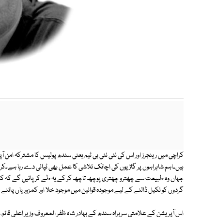
کراچی میں رینجرز اور اس کی نئی نئی بی ٹیم یعنی سندھ پولیس کا مشترکہ امن
ہیں۔اہم شاہراہوں پر گاڑیوں کی اچانک تلاشی کا عمل بھی ٹپائی دے رہا ہے۔
جہاں وہ طبیعت سے چھترو چھتری پوچھ تاچھ کر کے یہ طے کرپائیں گے کہ کس
گردوں کو نکیل ڈالنے کے لیے موجودہ قوانین میں موجود خلا اور کمزوریاں پاٹنے 
اس آپریشن کے علامتی سربراہ سندھ کے بہادر شاہ ظفر المعروف وزیرِ اعلی قائم