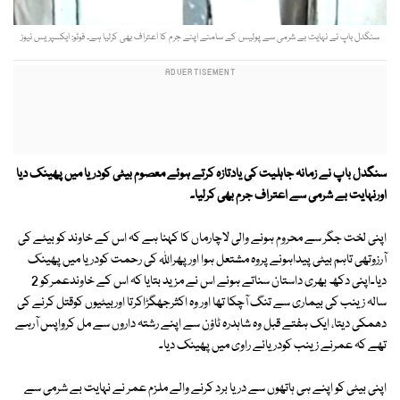
سنگدل باپ نے نہایت بے شرمی سے پولیس کے سامنے اپنے جرم کا اعتراف بھی کرلیا ہے۔ فوٹو: ایکسپریس نیوز
سنگدل باپ نے زمانہ جاہلیت کی یادتازہ کرتے ہوئے معصوم بیٹی کودریا میں پھینک دیا
اورنہایت بے شرمی سے اعتراف جرم بھی کرلیا۔
اپنی لخت جگر سے محروم ہونے والی لاچارماں کا کہنا ہے کہ اس کے خاوند کو بیٹے کی
آرزوتھی تاہم بیٹی پیداہونے پروہ مشتعل ہوا اورپھراللہ کی رحمت کودریا میں پھینک
دیا۔اپنی دکھ بھری داستان سناتے ہوئے اس نے مزید بتایا کہ اس کے خاوندعمرکو 2
سالہ زینب کی بیماری سے تنگ آچکا تھا اور وہ اکثرجھگڑاکرتا اوربیٹیوں کوقتل کرنے کی
دھمکی دیتا، ایک ہفتے قبل وہ شاہدرہ ٹاؤن سے اپنے رشتہ داروں سے مل کرواپس آرہے
تھے کہ عمرنے زینب کودریائے راوی میں پھینک دیا۔
اپنی بیٹی کو اپنے ہی ہاتھوں سے دریا برد کرنے والے ملزم عمر نے نہایت بے شرمی سے