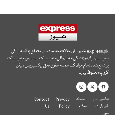
express.pk
خبروں اور حالات حاضرہ سے متعلق پاکستان کی
سب سے زیادہ وزٹ کی جانے والی ویب سائٹ ہے۔ اس ویب سائٹ
پر شائع شدہ تمام مواد کے جملہ حقوق بحق ایکسپریس میڈیا
گروپ محفوظ ہیں۔
ایکسپریس
ضابطہ
Privacy
Contact
کے بارے
اخلاق
Policy
Us
میں