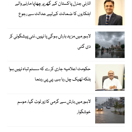
اٹارنی جنرل پاکستان کے گھر پر چھاپا مارنے والے
اہلکاروں کا ضمانت کےلیے عدالت سے رجوع
لاہور میں مزید بارش ہوگی یا نہیں، نئی پیشگوئی کر
دی گئی
حکومت اعلامیہ جاری کرے کہ سسٹم تباہ نہیں ہوا
بلکہ ٹھیک چل رہا ہے، پی پی رہنما
لاہور میں بارش سے گرمی کا زور ٹوٹ گیا، موسم
خوشگوار