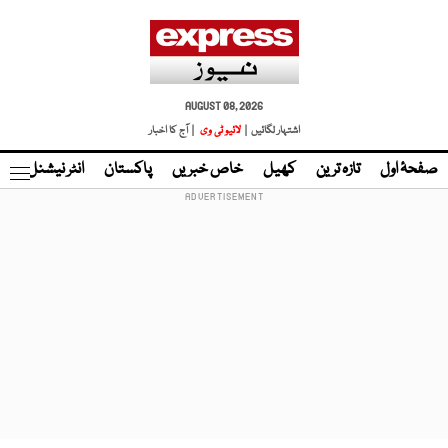
AUGUST 08, 2026
اشتہار لگائیں |
لائیو ٹی وی
| آج کا اخبار
صفحۂ اول
تازہ ترین
کھیل
خاص خبریں
پاکستان
انٹر نیشنل
ٹا