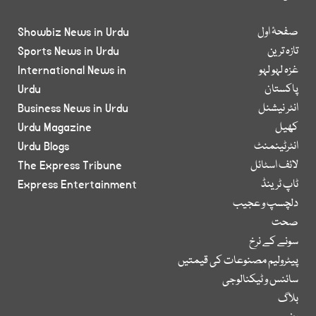
صفحۂ اول
Showbiz News in Urdu
تازہ ترین
Sports News in Urdu
غزہ لہو لہو
International News in
پاکستان
Urdu
انٹر نیشنل
Business News in Urdu
کھیل
Urdu Magazine
انٹرٹینمنٹ
Urdu Blogs
لائف اسٹائل
The Express Tribune
ٹاپ ٹرینڈ
Express Entertainment
دلچسپ و عجیب
صحت
سونے کے نرخ
پیٹرولیم مصنوعات کی قیمتیں
سائنس و ٹیکنالوجی
بلاگ