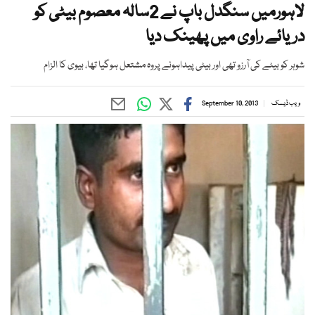
لاہورمیں سنگدل باپ نے 2سالہ معصوم بیٹی کو
دریائے راوی میں پھینک دیا
شوہر کو بیٹے کی آرزو تھی اور بیٹی پیداہونے پروہ مشتعل ہوگیا تھا، بیوی کا الزام
ویب ڈیسک
September 10, 2013