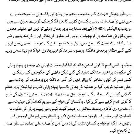
بے نظیر بھٹوکی شہادت کے بعد جب سندھ جل رہاتھا اورپاکستانی سالمیت خطرے
میں تھی تو آصف زرداری نے پاکستان کھپے کا نعرہ لگاکر ملک کو بڑے بحران سے بچایا
اورجب وہ الیکشن 2008ء کے بعد صدارت پر براجمان ہوئے تو انہوں نے حقیقی معنوں
میں وفاق کی علامت بن کر چھوٹے صوبوں کے حقوق کی بحالی اوران کی محرومیوں کے
ازالے کیلئے اقدامات کئے جن میں سرفہرست بلوچستان کے عوام سے ماضی میں ان پر
کئے گئے مظالم پرمعافی مانگنا اور صوبہ سرحد کو خیبر پختون خوا کا نام دینا شامل ہیں۔
میڈیا پر کسی قسم کا کوئی قدغن عائد نہ کیاگیا، اخبارات اور ٹی وی چینلز پر پیپلز پارٹی
کی حکومت پر آخری حد تک تنقید کی گئی لیکن ماضی کی حکومتوں کے برعکس
کسی قسم کی کوئی انتقامی کارروائی نہیں کی گئی حالانکہ پرویز مشرف کی جانب سے
اعلٰی عدلیہ کو ہٹایا گیا اور عدلیہ کی بحالی کا سہرا پیپلز پارٹی کے سر تھا لیکن وزیراعظم
گیلانی کو نااہل کیے جانے کے باوجود سابق صدر آصف زرداری نے جنرل مشرف کی طرح
کا کوئی اقدام کرنے سے گریز کیا ۔ پاکستان کی افواج کے سپریم کمانڈر کی حیثیت سے
آصف زرداری کاکردار باعث ستائش رہا، میمو گیٹ کیس میں پیپلز پارٹی کی حکومت
کوملوث کیے جانے کے باوجود جب اسامہ بن لادن پاکستان میں امریکی فوجیوں کے
ہاتھوں مارا گیا اورافواج پاکستان تنقید کی زد میں آئیں تو آصف علی زرداری نے بطور صدر
ان کا دفاع کیا۔