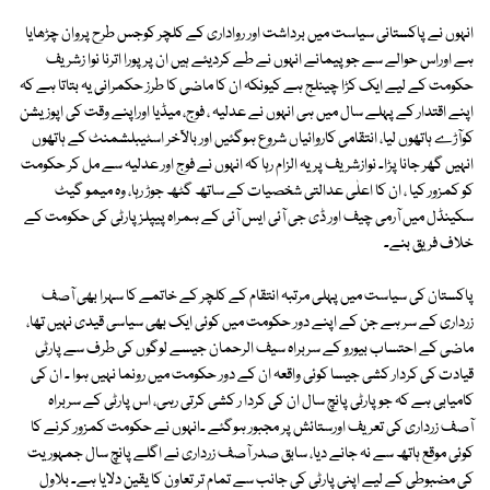
انہوں نے پاکستانی سیاست میں برداشت اور رواداری کے کلچر کوجس طرح پروان چڑھایا
ہے اوراس حوالے سے جو پیمانے انہوں نے طے کردیئے ہیں ان پر پورا اترنا نوا زشریف
حکومت کے لیے ایک کڑا چینلج ہے کیونکہ ان کا ماضی کا طرز حکمرانی یہ بتاتا ہے کہ
اپنے اقتدار کے پہلے سال میں ہی انہوں نے عدلیہ ، فوج، میڈیا اوراپنے وقت کی اپوزیشن
کوآڑے ہاتھوں لیا، انتقامی کاروائیاں شروع ہوگئیں اور بالآخر اسٹیبلشمنٹ کے ہاتھوں
انہیں گھر جانا پڑا۔ نوازشریف پر یہ الزام رہا کہ انہوں نے فوج اور عدلیہ سے مل کر حکومت
کو کمزور کیا ، ان کا اعلٰی عدالتی شخصیات کے ساتھ گٹھ جوڑ رہا، وہ میمو گیٹ
سکینڈل میں آرمی چیف اور ڈی جی آئی ایس آئی کے ہمراہ پیپلز پارٹی کی حکومت کے
خلاف فریق بنے۔
پاکستان کی سیاست میں پہلی مرتبہ انتقام کے کلچر کے خاتمے کا سہرا بھی آصف
زرداری کے سر ہے جن کے اپنے دور حکومت میں کوئی ایک بھی سیاسی قیدی نہیں تھا،
ماضی کے احتساب بیورو کے سربراہ سیف الرحمان جیسے لوگوں کی طرف سے پارٹی
قیادت کی کردار کشی جیسا کوئی واقعہ ان کے دور حکومت میں رونما نہیں ہوا ۔ ان کی
کامیابی ہے کہ جو پارٹی پانچ سال ان کی کردا ر کشی کرتی رہی، اس پارٹی کے سربراہ
آصف زرداری کی تعریف اورستائش پر مجبور ہوگئے ۔انہوں نے حکومت کمزور کرنے کا
کوئی موقع ہاتھ سے نہ جانے دیا، سابق صدر آصف زرداری نے اگلے پانچ سال جمہوریت
کی مضبوطی کے لیے اپنی پارٹی کی جانب سے تمام تر تعاون کا یقین دلایا ہے۔ بلاول