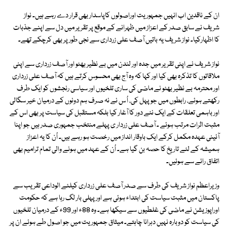
ان کے ناقدین اب انہیں جمہوریت اوراصولوں کاپاسدار بھی قرار دے رہے ہیں۔ نواز
شریف نے سابق صدر کے اعزاز میں ظہرانے کے موقع پر تقریر میں دل سے اپنے جذبات
کا اظہارکیا۔ نواز شریف یہ باتیں آصف علی زرداری سے نجی طورپر بھی کرچکے تھے۔
نواز شریف نے اپنی تقریر میں جدہ اور لندن میں بے نظیر بھٹو اور آصف زرداری سے اپنی
ملاقاتوں کا تذکرہ بھی کیا اور کہا کہ وہ آج بھی محسوس کرتے ہیں کہ آصف علی زرداری
اور محترمہ بے نظیر بھٹو نے ماضی کی ساری تلخیوں اور سیاسی رنجشوں کو ایک طرف
رکھتے ہوئے، رابطوں میں جو پہل کی، اُ س نے نہ صرف ہم دونوں کے درمیان خیر سگالی
اور باہمی تعلقات کے ایک نئے دور کا آغار کیا بلکہ مستقبل کی سیاست پر بھی اس کے
مثبت اثرات مرتب ہوئے ۔ آصف علی زردار ی پہلے منتخب جمہوری صدر ہیں جو اپنا
آئینی عہدہ مکمل کرکے ایک باوقار انداز میں رخصت ہو رہے ہیں۔ اُن کا یہ اعزاز
ہمیشہ کے لئے تاریخ کا حصہ بن گیا ہے۔ اُن کے عہد میں ہونے والی تمام ترامیم بھی
اتفاق رائے سے ہوئیں۔
وزیراعظم نواز شریف کی طرف سے صدر آصف علی زرداری کیلئے الوداعی تقریب سے
پاکستان میں مثبت سیاست کی ابتداء ہوئی ہے اور پہلی بار لگ رہا ہے کہ حکومت
اوراپوزیشن نے ماضی کی غلطیوں سے سیکھا ہے۔ وہ 88ء اور 99ء کے درمیان تلخیوں
کی سیاست کو دوبارہ نہیں دہرانا چاہتے۔ میثاق جمہوریت میں جو اصول طے ہوئے ان پر