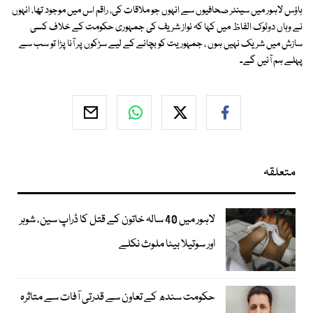
ہاؤس لاہور میں سینئر صحافیوں سے انہوں جو ملاقات کی، راقم اس میں موجود تھا، انہوں
نے وہاں دوٹوک الفاظ میں کہا کہ نواز شریف کی جمہوری حکومت کے خلاف کسی
سازش میں شریک نہیں ہوں ، جمہوریت کو بچانے کے لیے سڑکوں پر آنا پڑا تو سب سے
پہلے ہم آئیں گے۔
متعلقہ
لاہور میں 40 سالہ خاتون کے قتل کا ڈراپ سین، شوہر
اور سوتیلا بیٹا ملوث نکلے
حکومت سندھ کے تعاون سے قدرتی آفات سے متاثرہ