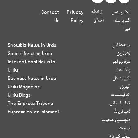
ایکسپریس
ضابطہ
Privacy
Contact
کے بارے
اخلاق
Policy
Us
میں
صفحۂ اول
Showbiz News in Urdu
تازہ ترین
Sports News in Urdu
غزہ لہو لہو
International News in
پاکستان
Urdu
انٹر نیشنل
Business News in Urdu
کھیل
Urdu Magazine
انٹرٹینمنٹ
Urdu Blogs
لائف اسٹائل
The Express Tribune
ٹاپ ٹرینڈ
Express Entertainment
دلچسپ و عجیب
صحت
سونے کے نرخ