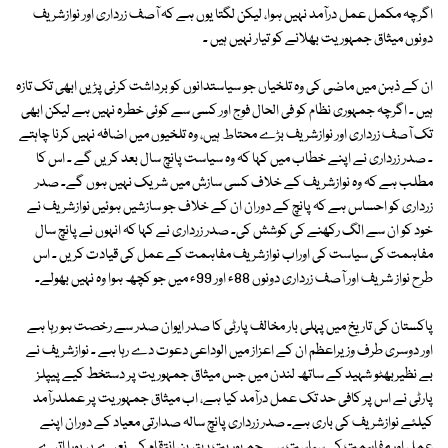
اگرچہ مکمل عمل درآمد نہیں ہوا، لیکن لگتا یوں ہے کہ آصف زرداری اور نوازشریف
دونوں میثاق جمہوریت بھلانے کو تیار نہیں ہیں ۔
ان کے ذہن میں ماضی کی وہ تلخیاں جو سیاستدانوں کو برداشت کرنی پڑیں ابھی تک تازہ
ہیں ۔ اگرچہ جمہوری نظام کو فی الحال فوج اور کسی سے کوئی خطرہ نہیں ہے لیکن ابھی
تک آصف زرداری اور نوازشریف بڑے محتاط ہیں، وہ تلخیوں میں اضافہ نہیں کرنا چاہتے
۔ صدر زرداری نے اپنے خطاب میں کہا کہ وہ سیاست پانچ سال بعد کریں گے ۔ اس کا
مطلب ہے کہ وہ نوازشریف کے خلاف کسی سازش میں شریک نہیں ہوں گے۔ صدر
زرداری کو احساس ہے کہ پانچ کے دوران ان کے خلاف جو سازشیں ہوئیں نوازشریف نے
خود کو ان سے الگ رکھنے کی کوشش کی۔ صدر زرداری نے کہا کہ انہوں نے پانچ سال
مفاہمت کی سیاست کی اوراب نوازشریف مفاہمت کے عمل کی قیادت کریں ۔ اس
طرح نواز شریف اور آصف زرداری دونوں 88ء اور 99ء میں جو کچھ ہوا وہ نہیں بھولے۔
پاکستان کی تاریخ میں پہلی بار مخالف پارٹی کا صدر ایوان صدر سے رخصت ہو رہا ہے
اور دوسری طرف وزیراعظم ان کے اعزاز میں الوداعی دعوت دے رہا ہے ۔ نوازشریف نے
بے نظیربھٹو شہید کے ساتھ لندن میں جس میثاق جمہوریت پر دستخط کیے پیپلز
پارٹی نے اس پر کافی حد تک عمل درآمد کیا ہے، اب میثاق جمہوریت پر عملدرآمد
کیلئے نوازشریف کی باری ہے۔ صدر زرداری پانچ سالہ صدارتی معیاد کے دوران اپنے
عمل اور مفاہمت کی سیاست سے جمہوریت بہترین انتقام کے نعرے پر پورا اترے ۔