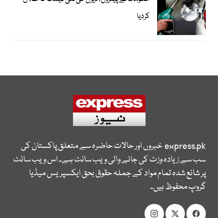
کردیا
express.pk
خبروں اور حالات حاضرہ سے متعلق پاکستان کی
سب سے زیادہ وزٹ کی جانے والی ویب سائٹ ہے۔ اس ویب سائٹ
پر شائع شدہ تمام مواد کے جملہ حقوق بحق ایکسپریس میڈیا
گروپ محفوظ ہیں۔