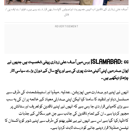
آصف علی زرداری کے ناقدین اب انہیں جمہوریت اوراصولوں کاپاسدار بھی قرار دے رہے ہیں۔۔ فوٹو: اے ایف پی /
فائل
ISLAMABAD:
66 برس میں آصف علی زرداری پہلی شخصیت ہیں جنہوں نے
ایوان صدر میں اپنی آئینی مدت پوری کی ہے اور پانچ سال کے دوران بڑے سیاسی اتار
چڑھاؤ دیکھے ہیں ۔
انہوں نے اپنے دور صدارت میں اپوزیشن ، عدلیہ ، میڈیا اور اسٹیبلشمنٹ کی طرف سے
مسلسل دباؤ اور تنقید کا سامنا کیا لیکن اپنی صدارتی معیاد کے خاتمہ پر ان کی یہ سب
سے بڑی کامیابی قرار دی جا رہی ہے کہ انہوں نے اپنے ناقدین کو تعریف اور ستائش پر
مجبور کردیا ہے ۔ ان کے تمام ناقدین کی جانب سے جن خیر سگالی کے جذبات
کااظہارکیا گیا ہے اس سے انہوں نے بے نظیر بھٹو کی طرف سے اپنے شوہر کو پاکستان کا
نیلسن منڈیلا قرار دیئے جانے کو درست ثابت کردیا ہے۔