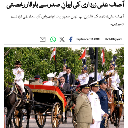
آصف علی زرداری کی ایوانِ صدر سے باوقار رخصتی
آصف علی زرداری کے ناقدین اب انہیں جمہوریت اوراصولوں کاپاسدار بھی قرار دے
رہے ہیں۔
September 10, 2013
Khalid Qayyum