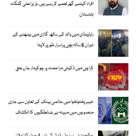
افراد کیلئے گھر تعمیر کر رہے ہیں، وزیراعلیٰ گلگت
بلتستان
راولپنڈی میں والد کے ساتھ گاڑی میں بیٹھنے کے
دوران 6 سالہ بچی پراسرار طور پر لاپتا
کراچی میں ڈکیتی مزاحمت پر چوکیدار جاں بحق
خیبرپختونخوا میں عالمی بینک کے تعاون سے جاری
منصوبوں میں مبینہ بے ضابطگیوں کا انکشاف
حکومت نے پیٹرول، ڈیزل کی نئی قیمت کا اعلان