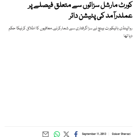
کورٹ مارشل سزائوں سے متعلق فیصلے پر
عملدرآمد کی پٹیشن دائر
روالپنڈی ہائیکورٹ بینچ نے سزاگرفتاری سے شمارکرنے، معافیوں کا اطلاق کرنیکا حکم
دیا تھا
September 11, 2013
Qaiser Sherazi