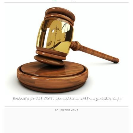
روالپنڈی ہائیکورٹ بینچ نے سزاگرفتاری سے شمارکرنے، معافیوں کا اطلاق کرنیکا حکم دیا تھا. فوٹو: فائل