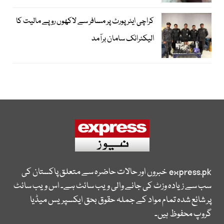
کراچی ایئرپورٹ پر مسافر سے لاکھوں روپے مالیت کا
الیکٹرانک سامان برآمد
express.pk
خبروں اور حالات حاضرہ سے متعلق پاکستان کی
سب سے زیادہ وزٹ کی جانے والی ویب سائٹ ہے۔ اس ویب سائٹ
پر شائع شدہ تمام مواد کے جملہ حقوق بحق ایکسپریس میڈیا
گروپ محفوظ ہیں۔