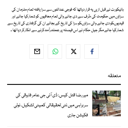
ہائیکورٹ نے قبل ازیں یہ قرار دیاتھا کہ فوجی عدالتوں سے سزا یافتہ تمام ملزمان کی
سزاؤں میں حکومت کی طرف سے دی جانے والی تمام معافیوں کو شمارکیا جائے اور
قیدیوںکو دی جانے والی سزاؤںکو سزا کی تاریخ کے بجائے ان کی گرفتاری کی تاریخ سے
شمارکیا جائے مگر جیل حکام نے اس فیصلہ پر عملدرآمدکرنے سے انکارکر دیا تھا ۔
متعلقہ
میر رضا قتل کیس: ڈی آئی جی عامر فاروقی کی
سربراہی میں نئی تحقیقاتی کمیٹی تشکیل، نوٹی
فکیشن جاری