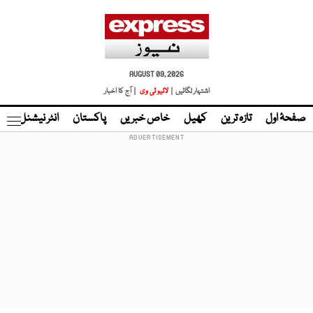
AUGUST 09, 2026
اشتہار لگائیں |
لائیو ٹی وی
| آج کا اخبار
صفحۂ اول
تازہ ترین
کھیل
خاص خبریں
پاکستان
انٹر نیشنل
ٹا