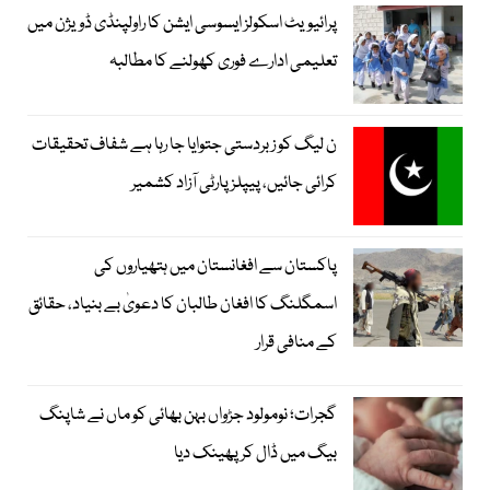
پرائیویٹ اسکولز ایسوسی ایشن کا راولپنڈی ڈویژن میں
تعلیمی ادارے فوری کھولنے کا مطالبہ
ن لیگ کو زبردستی جتوایا جا رہا ہے شفاف تحقیقات
کرائی جائیں، پیپلز پارٹی آزاد کشمیر
پاکستان سے افغانستان میں ہتھیاروں کی
اسمگلنگ کا افغان طالبان کا دعویٰ بے بنیاد، حقائق
کے منافی قرار
گجرات؛ نومولود جڑواں بہن بھائی کو ماں نے شاپنگ
بیگ میں ڈال کر پھینک دیا