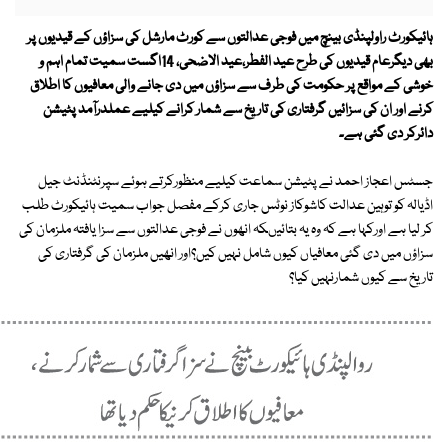
ہائیکورٹ راولپنڈی بینچ میں فوجی عدالتوں سے کورٹ مارشل کی سزاؤں کے قیدیوں پر
بھی دیگرعام قیدیوں کی طرح عید الفطر،عید الاضحی، 14اگست سمیت تمام اہم و
خوشی کے مواقع پر حکومت کی طرف سے سزاؤں میں دی جانے والی معافیوں کا اطلاق
کرنے اور ان کی سزائیں گرفتاری کی تاریخ سے شمار کرانے کیلیے عملدرآمد پٹیشن
دائرکر دی گئی ہے۔
جسٹس اعجاز احمد نے پٹیشن سماعت کیلیے منظورکرتے ہوئے سپرنٹنڈنٹ جیل
اڈیالہ کو توہین عدالت کاشوکاز نوٹس جاری کرکے مفصل جواب سمیت ہائیکورٹ طلب
کر لیا ہے اورکہا ہے کہ وہ یہ بتائیںکہ انھوں نے فوجی عدالتوں سے سزا یافتہ ملزمان کی
سزاؤں میں دی گئی معافیاں کیوں شامل نہیں کیں؟اور انھیں ملزمان کی گرفتاری کی
تاریخ سے کیوں شمارنہیں کیا؟