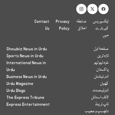
ایکسپریس
ضابطہ
Privacy
Contact
کے بارے
اخلاق
Policy
Us
میں
صفحۂ اول
Showbiz News in Urdu
تازہ ترین
Sports News in Urdu
غزہ لہو لہو
International News in
پاکستان
Urdu
انٹر نیشنل
Business News in Urdu
کھیل
Urdu Magazine
انٹرٹینمنٹ
Urdu Blogs
لائف اسٹائل
The Express Tribune
ٹاپ ٹرینڈ
Express Entertainment
دلچسپ و عجیب