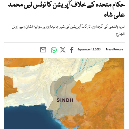
حکام متحدہ کے خلاف آپریشن کا نوٹس لیں محمد
علی شاہ
ندیم ہاشمی کی گرفتاری، ٹارگٹڈ آپریشن کی غیر جانبداری پر سوالیہ نشان ہے، زونل
انچارج
September 12, 2013
Press Release