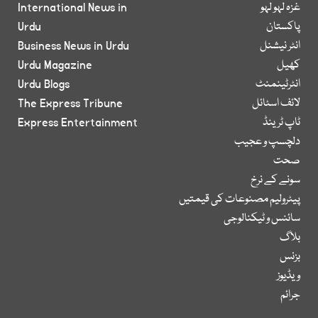
غزہ لہو لہو
International News in
پاکستان
Urdu
انٹر نیشنل
Business News in Urdu
کھیل
Urdu Magazine
انٹرٹینمنٹ
Urdu Blogs
لائف اسٹائل
The Express Tribune
ٹاپ ٹرینڈ
Express Entertainment
دلچسپ و عجیب
صحت
سونے کے نرخ
پیٹرولیم مصنوعات کی قیمتیں
سائنس و ٹیکنالوجی
بلاگ
بزنس
ویڈیوز
جرائم