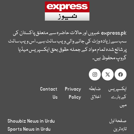
express.pk
خبروں اور حالات حاضرہ سے متعلق پاکستان کی
سب سے زیادہ وزٹ کی جانے والی ویب سائٹ ہے۔ اس ویب سائٹ
پر شائع شدہ تمام مواد کے جملہ حقوق بحق ایکسپریس میڈیا
گروپ محفوظ ہیں۔
ایکسپریس
ضابطہ
Privacy
Contact
کے بارے
اخلاق
Policy
Us
میں
صفحۂ اول
Showbiz News in Urdu
تازہ ترین
Sports News in Urdu