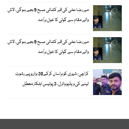
میر رضا علی کی قبر کشائی صبح 9 بجے ہوگی، لاش
والے مقام سے گولی کا خول برآمد
میر رضا علی کی قبر کشائی صبح 9 بجے ہوگی، لاش
والے مقام سے گولی کا خول برآمد
کراچی: شہری کو ہراساں کرکے30 ہزارروپے رشوت
لینے کی ویڈیو وائرل، 3 پولیس اہلکار معطل