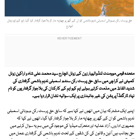
حق پرست رکن صوبائی اسمبلی ندیم ہاشمی کو ان کے گھر پر چھاپہ مار کر بلاجواز گرفتار کیا گیا۔ ایم کیو ایم زونل
انچارج
متحدہ قومی موومنٹ ٹنڈوالہیار زون کے زونل انچارج سید محمد علی شاہ و اراکین زونل
کمیٹی نے کراچی میں سابق حق پرست رکن سندھ اسمبلی ندیم ہاشمی گرفتاری کی
شدید الفاظ میں مذمت کرتے ہوئے ایم کیو ایم کے کارکنان کی بلاجواز گرفتاریوں کو نام
نہاد ٹارگٹڈ آپریشن کی غیر جانبداری پر ایک سوالیہ نشان قرار دیا ہے۔
اپنے ایک مشترکہ بیان میں انھوں نے کہا ہے کہ سابق حق پرست رکن صوبائی اسمبلی
ندیم ہاشمی کو ان کے گھر پر چھاپہ مار کر بلاجواز گرفتار کیا گیا۔ انھوں نے کہا کہ
جمہوری اداروں، آزاد عدلیہ اور متحرک میڈیا کی موجودگی میں ہم یہ سوال کرنے میں
حق بجانب ہیں آئین و قانون کی کن شقوں کے تحت ندیم ہاشمی کی گرفتاری عمل میں