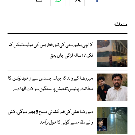
متعلقہ
کراچی یونیورسٹی کی تیز رفتار بس کی موٹرسائیکل کو
ٹکر، 17 سالہ لڑکی جاں بحق
میر رضا کے والد کا چیف جسٹس سے از خود نوٹس کا
مطالبہ، پولیس تفتیش پر سنگین سوالات اٹھا دیے
میر رضا علی کی قبر کشائی صبح 9 بجے ہوگی، لاش
والے مقام سے گولی کا خول برآمد