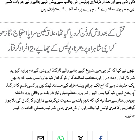
لائی گئی ہے اور بعد از گرفتاری پولیس کی جانب سے پیش کیے جانے والے جوابات کسی
بھی جمہوری معاشرے کے چہرے پر طمانچے کے مترادف ہیں۔
انھوں نے کہا کہ کراچی میں شروع کیے جانے والے ٹارگٹڈ آپریشن کے نام پر ایم کیو ایم
کے کارکنان، ذمہ داران اور منتخب نمائندگان کو گرفتار کیا جا رہا ہے، جب کہ یہ بھی
ایک حقیقت ہے کہ آج تک جرائم پیشہ افراد کے مستند ٹھکانوں پر کسی قسم کا ٹارگٹڈ
آپریشن نہیں کیا گیا ہے، انھوں نے وزیر اعظم میاں نواز شریف اور وفاقی وزیر داخلہ
چوہدری نثار سے مطالبہ کیا کہ ندیم ہاشمی سمیت دیگر ذمے داران و کارکنان کی بلاجواز
گرفتاریوں کا فوری نوٹس لیا جائے اور ان کی فوری رہائی کے لیے عملی اقدامات کیے
جائیں۔