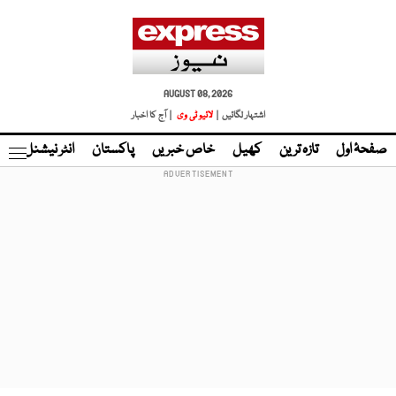
AUGUST 08, 2026
اشتہار لگائیں |
لائیو ٹی وی
| آج کا اخبار
صفحۂ اول
تازہ ترین
کھیل
خاص خبریں
پاکستان
انٹر نیشنل
ٹا