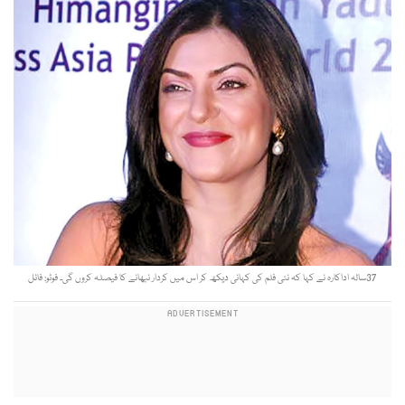
37سالہ اداکارہ نے کہا کہ نئی فلم کی کہانی دیکھ کر اس میں کردار نبھانے کا فیصلہ کروں گی۔ فوٹو: فائل