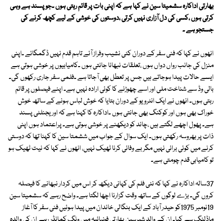
بھارتی اداکارہ سشمیتا سین نے کہا ہے کہ اپنی بات پر قائم رہتی ہوں ۔جو پسند ہے وہی
کرتی ہوں ،کسی کی دل آزاری نہیں کرتی ،دوستوں کی خوشی کے لیے کچھ کرنے کی
جستجو ہے ۔
انھوں نے کہا کہ فنی سفر کے دوران کئی نشیب وفراز آئے تاہم قدم نہیں ڈگمگائے ۔اپنی
منزل کی جانب رواں دواں ہوں ،تعلقات نبھانا جانتی ہوں ۔کامیابیوں پر خوشی ہوتی ہے
ایسے حالات پیدا ہوجاتے ہیں جس پر تعطل بھی آجاتا ہے ۔فلمی سفر جاری رکھوں گی۔
بالی وڈ سے شناخت ملی اور اسے چھوڑنے کا کوئی ارادہ نہیں ہے۔ اپنے فیصلوں پر قائم
رہتی ہوں۔ انھوں نے ایک انٹرویو کے دوران بتایا کہ خوش لباس ہونے کے ساتھ خوش
خوراک بھی ہوں اور کوکنگ بھی جانتی ہوں ۔اداکارہ کا کہنا ہے کہ اوریجنلٹی پسند
ہے۔ پھول اچھے لگتے ہیں ،چاند کو دیکھنے پر خوشی ہوتی ہے۔ پراعتماد ہوں اپنی
ذات پر بھروسہ رکھتی ہوں۔ ایک سوال کے جواب میں ششمتا سین کا کہنا تھا کہ دوستی
کرنے میں کوئی برائی نہیں مگر بے وفائی کرنا ٹھیک نہیں، انھوں نے کہا کہ نیت ٹھیک ہو
تو کامیابی قدم چومتی ہے۔
37سالہ اداکارہ نے کہا کہ نئی فلم کی کہانی دیکھ کر اس میں کردار نبھانے کا فیصلہ
کروں گی۔ بڑے لوگوں کے ساتھ وقت گزارنا اچھا لگتا ہے۔ واضح رہے کہ سشمیتا سین
19نومبر 1975کو حیدر آباد کے ایک بنگالی خاندان میں پیدا ہوئیں فنی سفر کا آغاز
ماڈلنگ سے کیا۔ ان کے والد شبرسین بھارتی فضائیہ میں ونگ کمانڈر رہے ان کی والدہ