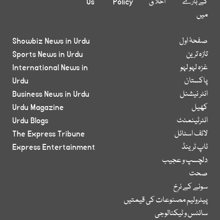
کے بارے
اخلاق
Policy
Us
میں
صفحۂ اول
Showbiz News in Urdu
تازہ ترین
Sports News in Urdu
غزہ لہو لہو
International News in
پاکستان
Urdu
انٹر نیشنل
Business News in Urdu
کھیل
Urdu Magazine
انٹرٹینمنٹ
Urdu Blogs
لائف اسٹائل
The Express Tribune
ٹاپ ٹرینڈ
Express Entertainment
دلچسپ و عجیب
صحت
سونے کے نرخ
پیٹرولیم مصنوعات کی قیمتیں
سائنس و ٹیکنالوجی