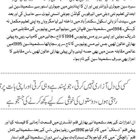
سبرہ سین جیولری ڈیزائنر ہیں اور ان کا اپنادبئی میں جیولری اسٹور ہے سشمیتاسین نے
ابتدائی تعلیم نئی دہلی میں ائیرفورس گولڈن جوبلی انسٹی ٹیوٹ سے حاصل کی اور بعد
میں سینٹ آنز ہائی اسکول سکندرآباد میں داخلہ لے لیا مگر وہاں وہ اپنی تعلیم مکمل نہ
کرسکی۔ 1994میں سشمیتاسین فلپائن میں ہونیوالے مس یونیورس کے مقابلے میں
شریک ہوئیں اور اپنے سر پر مس یونیورس 1994کا تاج سجانے میں کامیاب رہیں وہ پہلی
بھارتی خاتون تھیں جس نے مس یونیورس کا تاج سرپر سجایاتھا۔سشمیتاسین 1995میں
عالمی مقابلہ حسن میں بھی حصہ لینے والی پہلی بھارتی خاتون تھیں ۔اس مقابلے کا
اعزاز بھی صرف سشمیتا سین کے نام ہوا۔
ان اعزازات کے بعد سشمیتا نے بھارتی فلم انڈسٹری میں قسمت آزمانے کا فیصلہ کیا اور
پہلی فلم ''دستک'' میں کام کیاجو 1996میں ریلیز ہوئی ۔اس کے بعد سشمیتانے تامل
فلم ''راتچگن'' میں کام کیاجو بلاک بسٹرثابت ہوئی۔ اسی دوران سشمیتاکے فلم اسٹار