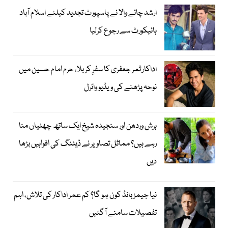
ارشد چائے والا نے پاسپورٹ تجدید کیلئے اسلام آباد
ہائیکورٹ سے رجوع کرلیا
اداکار ثمر جعفری کا سفرِ کربلا، حرم امام حسین میں
نوحہ پڑھنے کی ویڈیو وائرل
ہرش وردھن اور سنجیدہ شیخ ایک ساتھ چھٹیاں منا
رہے ہیں؟ مماثل تصاویر نے ڈیٹنگ کی افواہیں بڑھا
دیں
نیا جیمز بانڈ کون ہو گا؟ کم عمر اداکار کی تلاش، اہم
تفصیلات سامنے آگئیں