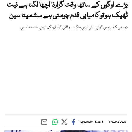
بڑے لوگوں کے ساتھ وقت گزارنا اچھا لگتا ہے نیت
ٹھیک ہو تو کامیابی قدم چومتی ہے سشمیتا سین
دوستی کرنے میں کوئی برائی نہیں مگر بے وفائی کرنا ٹھیک نہیں، ششمتا سین
September 13, 2013
Showbiz Desk