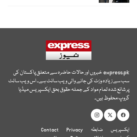
express.pk
خبروں اور حالات حاضرہ سے متعلق پاکستان کی
سب سے زیادہ وزٹ کی جانے والی ویب سائٹ ہے۔ اس ویب سائٹ
پر شائع شدہ تمام مواد کے جملہ حقوق بحق ایکسپریس میڈیا
گروپ محفوظ ہیں۔
ایکسپریس
ضابطہ
Privacy
Contact