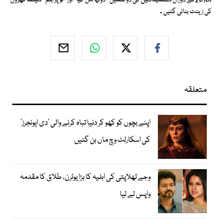
۔2010کے دوران سشمیتاسین کی دو فلمیں ''دولہا مل گیا''اور ''نوپرابلم'' سینماگھروں
کی زینت بنائی گئیں ۔
متعلقہ
اپنے بچوں کو کھو کر دنیا تباہ کرنے والی ’دی ایونجرز‘
کی اسکارلٹ وچ ماں بن گئیں
وجے تھلاپتی کی اہلیہ کا بڑا یوٹرن، طلاق کا مقدمہ
واپس لے لیا