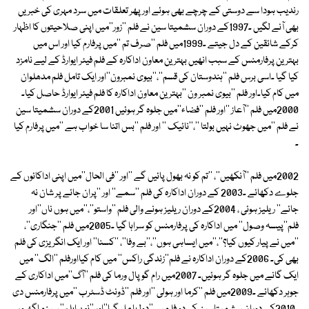
رندیب ہودا سے دوستی کے چرچے بھی ہوئے اور پھر تعلقات میں سرد مہری کی خبریں
بھی آنے لگیں ۔1997کے دوران سشمیتا سین نے فلم ''زور''میں اپنی صلاحیتوں کا اظہار
کرکے شائقین کے دل جیتے ۔1999میں فلم ''صرف تم ''میں پرفارم کیا اور اس میں
بہترین پرفارمنس کے سبب انھیں بہترین معاون اداکارہ کے فلم فیئر ایوارڈ کے لیے نامزد
کیا گیا ۔اسی برس فلم ''ہندوستان کی قسم''،''بیوی نمبرون''اور ایک تامل فلم مدھلوان
میں کام کیا۔اور فلم ''بیوی نمبر ون ''بہترین معاون اداکارہ کا فلم فیئر ایوارڈ حاصل کیا۔
2000میں فلم ''آعاز ''اور فلم ''فضاء''میں جلوہ گر ہوئیں 2001کے دوران سشمیتا سین
نے فلم ''میں جھوٹ نہیں بولتا ''،''نائیک '' اور فلم ''بس اتنا سا خواب ہے ''میں پرفارم کیا
۔
2002میں فلم ''آنکھیں''، ''تم کو نہ بھول پائیں گے ''اور ''فی الحال''میں اپنی اداکائوں کے
جلوے دکھائے ۔2003 کے دوران اداکارہ کی فلم ''سمے'' اور ''پران جائے پر شان نہ
جائے'' ریلیز ہوئی ، 2004کے دوران ریلیز ہونے والی فلم ''واستو''،''میں ہوں ناں''اور
فلم''پیسہ وصول'' میں اداکارہ کی پرفارمنس کو سراہا گیا ۔2005میں فلم ''جنگاری''،
''میں نے پیار کیوں کیا؟''،''میں ایساہی ہوں''،''بے وفا''، ''کسنا'' اور ایک انگریزی کی فلم
بھی کی۔ 2006کے دوران اداکارہ نے فلم''زندگی راکس'' میں کام کیااورفلم ''الگ'' میں
ایک گانے میں جلوہ گر ہوئیں۔ 2007میں رام گوپال ورما کی فلم ''آگ''میں اداکاری کے
جوہر دکھائے ۔2009میں فلم ''کرما اور ہولی ''اور فلم ''ڈونٹ ڈسٹرب ''میں پرفارمنس دی