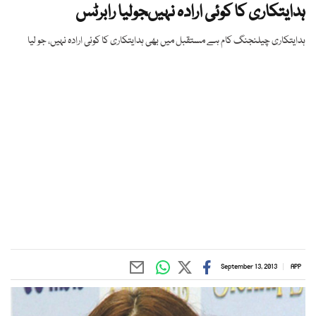
ہدایتکاری کا کوئی ارادہ نہیںجولیا رابرٹس
ہدایتکاری چیلنجنگ کام ہے مستقبل میں بھی ہدایتکاری کا کوئی ارادہ نہیں، جو لیا
September 13, 2013
APP