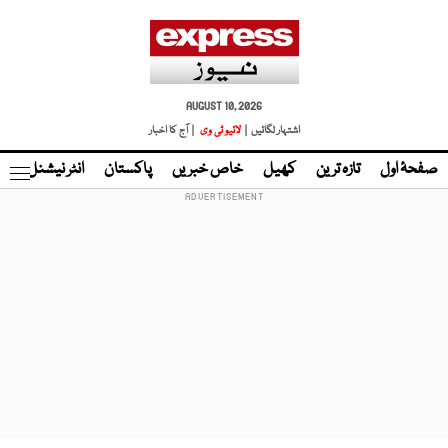
AUGUST 10, 2026
اشتہار لگائیں |
لائیو ٹی وی
| آج کا اخبار
صفحۂ اول
تازہ ترین
کھیل
خاص خبریں
پاکستان
انٹر نیشنل
ٹا