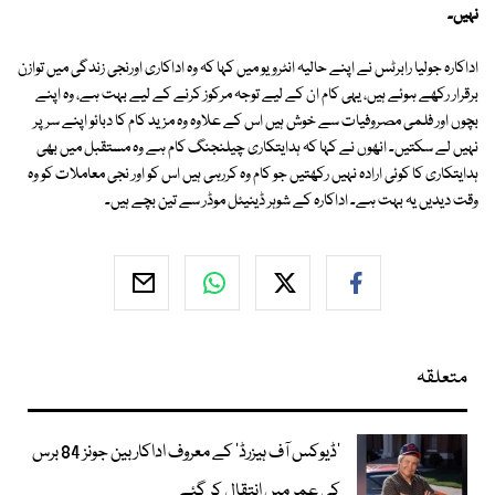
نہیں۔
اداکارہ جولیا رابرٹس نے اپنے حالیہ انٹرویو میں کہا کہ وہ اداکاری اورنجی زندگی میں توازن
برقرار رکھے ہوئے ہیں، یہی کام ان کے لیے توجہ مرکوز کرنے کے لیے بہت ہے، وہ اپنے
بچوں اور فلمی مصروفیات سے خوش ہیں اس کے علاوہ وہ مزید کام کا دبائو اپنے سر پر
نہیں لے سکتیں۔ انھوں نے کہا کہ ہدایتکاری چیلنجنگ کام ہے وہ مستقبل میں بھی
ہدایتکاری کا کوئی ارادہ نہیں رکھتیں جو کام وہ کررہی ہیں اس کو اور نجی معاملات کو وہ
وقت دیدیں یہ بہت ہے۔ اداکارہ کے شوہر ڈینیئل موڈر سے تین بچے ہیں۔
متعلقہ
’ڈیوکس آف ہیزرڈ‘ کے معروف اداکار بین جونز 84 برس
کی عمر میں انتقال کر گئے