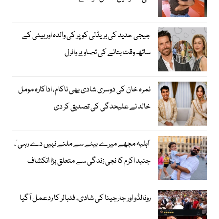
جیجی حدید کی بریڈلی کوپر کی والدہ اور بیٹی کے
ساتھ وقت بتانے کی تصاویر وائرل
نمرہ خان کی دوسری شادی بھی ناکام، اداکارہ مومل
خالد نے علیحدگی کی تصدیق کر دی
’اہلیہ مجھے میرے بیٹے سے ملنے نہیں دے رہی‘،
جنید اکرم کا نجی زندگی سے متعلق بڑا انکشاف
رونالڈو اور جارجینا کی شادی، فٹبالر کا ردعمل آگیا