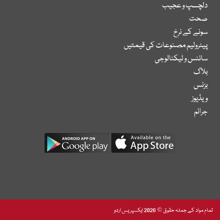
دلچسپ و عجیب
صحت
سونے کے نرخ
پیٹرولیم مصنوعات کی قیمتیں
سائنس و ٹیکنالوجی
بلاگ
بزنس
ویڈیوز
جرائم
تمام مواد کے جملہ حقوق © 2026 ایکسپریس اردو