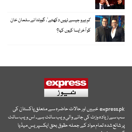
’تم ہیرو جیسے نہیں دکھتے‘، گووندا نے سلمان خان
کو آخر ایسا کیوں کہا؟
express.pk
خبروں اور حالات حاضرہ سے متعلق پاکستان کی
سب سے زیادہ وزٹ کی جانے والی ویب سائٹ ہے۔ اس ویب سائٹ
پر شائع شدہ تمام مواد کے جملہ حقوق بحق ایکسپریس میڈیا