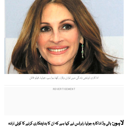
اداکاری اورنجی زندگی میں توازن برقرار رکھا ہوا ہے، جولیا۔ فوٹو: فائل
لاہور:
ہالی وڈ اداکارہ جولیا رابرٹس نے کہا ہے کہ ان کا ہدایتکاری کرنے کا کوئی ارادہ