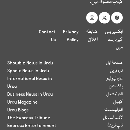
گروپ محفوظ ہیں۔
ایکسپریس
ضابطہ
Privacy
Contact
کے بارے
اخلاق
Policy
Us
میں
صفحۂ اول
Showbiz News in Urdu
تازہ ترین
Sports News in Urdu
غزہ لہو لہو
International News in
پاکستان
Urdu
انٹر نیشنل
Business News in Urdu
کھیل
Urdu Magazine
انٹرٹینمنٹ
Urdu Blogs
لائف اسٹائل
The Express Tribune
ٹاپ ٹرینڈ
Express Entertainment