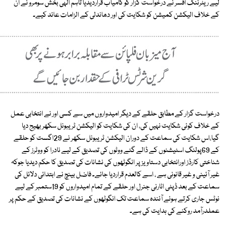
لیے ریٹرننگ افسر نے درخواست گزار کو کامیاب قراردیدیا تاہم الہی بخش سومرو نے ان
کے خلاف الیکشن کمیشن کو شکایت کی اور دھاندلی کے الزامات عائد کیے۔
درخواست گزار کے مطابق حلقے کے دیگر امیدواروں میں سے کسی اور نے انتخابی عمل
کے خلاف کوئی شکایت نہیں کی، ان کی شکایت کو الیکشن ٹریبونل سکھر بھیج دیا
گیا،اس شکایت کی سماعت کے دوران الیکشن ٹریبونل سکھر نے 29اگست کو حلقے
کے 69پولنگ اسٹیشنوں کے ڈالے گئے ووٹوں کی تصدیق کے لیے نادرا کو ووٹرز کے
شناختی کارڈز اورانتخابی دستاویز پر انگوٹھوں کی نشانات کی تصدیق کا حکم دیدیا جوکہ
غیر آئینی و غیر قانونی ہے ، اسے کالعدم قراردیا جائے۔ فاضل بینچ نے ابتدائی دلائل کی
سماعت کے بعد ڈپٹی اٹارنی جنرل اور حلقے کے تمام امیدواروں کو 19ستمبر کے لیے
نوٹس جاری کرتے ہوئے آئندہ سماعت تک انگوٹھوں کے نشانات کی تصدیق کے حکم پر
عملدرآمد روکنے کی ہدایت کی ہے۔