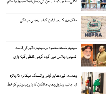
اگلی نسلوں کیلئے امن کی ڈھال ثابت ہو، وزیراعظم
ملک بھر کے صارفین کیلیے بجلی مہنگی
سینیٹر طلحہ محمود اور سینیٹر دلاور کی قائمہ
کمیٹی اجلاس میں گرما گرمی، لفظی گولہ باری
وعدے کے مطابق ڈیلی پرائسنگ میکانزم کا جائزہ
لیا جائے، پیٹرول پمپ مالکان کا وزیرپیٹرولیم کو خط