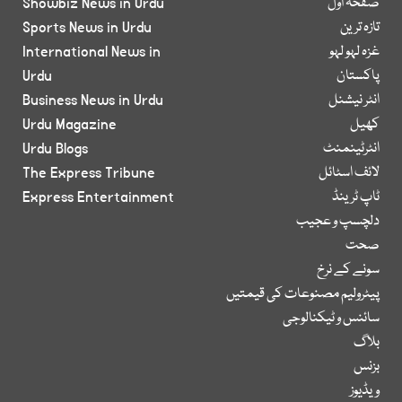
صفحۂ اول
Showbiz News in Urdu
تازہ ترین
Sports News in Urdu
غزہ لہو لہو
International News in
پاکستان
Urdu
انٹر نیشنل
Business News in Urdu
کھیل
Urdu Magazine
انٹرٹینمنٹ
Urdu Blogs
لائف اسٹائل
The Express Tribune
ٹاپ ٹرینڈ
Express Entertainment
دلچسپ و عجیب
صحت
سونے کے نرخ
پیٹرولیم مصنوعات کی قیمتیں
سائنس و ٹیکنالوجی
بلاگ
بزنس
ویڈیوز