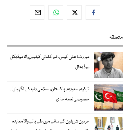
متعلقہ
میر رضا علی کیس، قبر کشائی کیلیے پرانا میڈیکل
بورڈ بحال
‘ترکیہ، سعودیہ، پاکستان، اسلامی دنیا کے نگہبان’،
خصوصی نغمہ جاری
حرمین شریفین کے سائے میں طے پانے والا معاہدہ