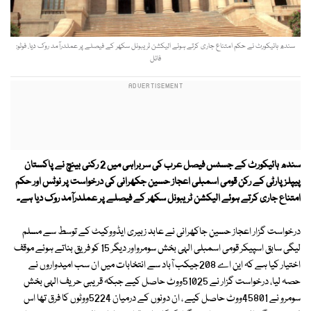
سندھ ہائیکورٹ نے حکم امتناع جاری کرتے ہوئے الیکشن ٹریبونل سکھر کے فیصلے پر عملدرآمد روک دیا. فوٹو:
فائل
سندھ ہائیکورٹ کے جسٹس فیصل عرب کی سربراہی میں 2 رکنی بینچ نے پاکستان
پیپلزپارٹی کے رکن قومی اسمبلی اعجاز حسین جکھرانی کی درخواست پر نوٹس اور حکم
امتناع جاری کرتے ہوئے الیکشن ٹریبونل سکھر کے فیصلے پر عملدرآمد روک دیا ہے۔
درخواست گزار اعجاز حسین جاکھرانی نے عابد زبیری ایڈووکیٹ کے توسط سے مسلم
لیگی سابق اسپیکر قومی اسمبلی الہی بخش سومرواور دیگر 15 کو فریق بناتے ہوئے موقف
اختیار کیا ہے کہ این اے 208جیکب آباد سے انتخابات میں ان سب امیدواروں نے
حصہ لیا، درخواست گزار نے 51025ووٹ حاصل کیے جبکہ قریبی حریف الہی بخش
سومرو نے 45801ووٹ حاصل کیے ، ان دونوں کے درمیان 5224ووٹوں کا فرق تھا اس