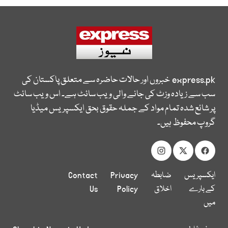
express.pk
خبروں اور حالات حاضرہ سے متعلق پاکستان کی
سب سے زیادہ وزٹ کی جانے والی ویب سائٹ ہے۔ اس ویب سائٹ
پر شائع شدہ تمام مواد کے جملہ حقوق بحق ایکسپریس میڈیا
گروپ محفوظ ہیں۔
ایکسپریس
ضابطہ
Privacy
Contact
کے بارے
اخلاق
Policy
Us
میں