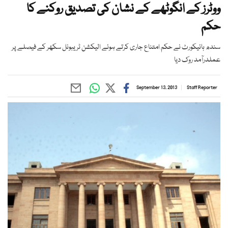
ووٹرز کے انگوٹھے کے نشان کی تصدیق روکنے کا
حکم
سندھ ہائیکورٹ نے حکم امتناع جاری کرتے ہوئے الیکشن ٹریبونل سکھر کے فیصلے پر
عملدرآمد روک دیا
September 13, 2013
Staff Reporter