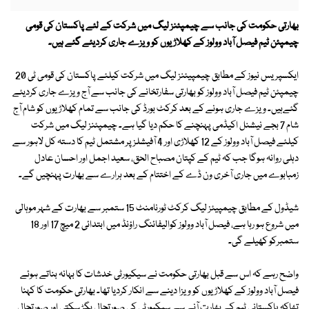
بھارتی حکومت کی جانب سے چیمپئنز لیگ میں شرکت کے لئے پاکستان کی قومی
چیمپئن ٹیم فیصل آباد وولوز کے کھلاڑیوں کو ویزے جاری کردیئے گئے ہیں۔
ایکسپریس نیوز کے مطابق چیمپیئنز لیگ میں شرکت کیلئے پاکستان کی قومی ٹی 20
چیمپئن ٹیم فیصل آباد وولوز کو بھارتی سفارتخانے کی جانب سے آج ویزے جاری کردیئے
گئےہیں۔ ویزے جاری ہونے کے بعد کرکٹ بورڈ کی جانب سے تمام کھلاڑیوں کو شام آج
شام 7 بجے نیشنل اکیڈمی پہنچنے کا حکم دیا گیا ہے۔ چیمپئنز لیگ میں شرکت
کیلئے فیصل آباد وولوز کے 12 کھلاڑی اور 4 آفیشلز پر مشتمل ٹیم کا دستہ کل لاہور سے
دہلی روانہ ہوگا جب کہ ٹیم کے کپتان مصباح الحق، سعید اجمل اور احسان عادل
زمبابوے میں جاری آخری ون ڈے کے اختتام کے بعد ہرارے سے بھارت پہنچیں گے۔
شیڈول کے مطابق چیمپیئز لیگ کرکٹ ٹورنامنٹ 15 ستمبر سے بھارت کے شہر موہالی
میں شروع ہو رہا ہے، فیصل آباد وولوز کوالیفائنگ راؤنڈ میں ابتدائی 2 میچ 17 اور 18
ستمبرکو کھیلے گی۔
واضح رہے کہ اس سے قبل بھارتی حکومت نے سیکیورٹی خدشات کا بہانہ بناتے ہوئے
فیصل آباد وولوز کے کھلاڑیوں کو ویزا دینے سے انکار کردیا تھا۔ بھارتی حکومت کا کہنا
تھاکہ پاکستانی ٹیم کے بھارت آنے سے سیکیورٹی کی صورتحال بگڑ سکتی اور صورتحال