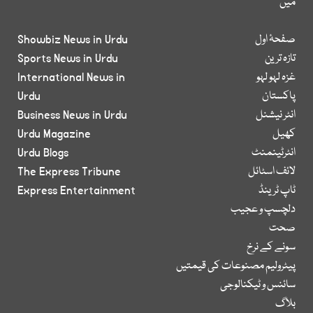
میں
صفحۂ اول
Showbiz News in Urdu
تازہ ترین
Sports News in Urdu
غزہ لہو لہو
International News in
پاکستان
Urdu
انٹر نیشنل
Business News in Urdu
کھیل
Urdu Magazine
انٹرٹینمنٹ
Urdu Blogs
لائف اسٹائل
The Express Tribune
ٹاپ ٹرینڈ
Express Entertainment
دلچسپ و عجیب
صحت
سونے کے نرخ
پیٹرولیم مصنوعات کی قیمتیں
سائنس و ٹیکنالوجی
بلاگ