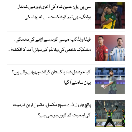
سی پی ایل: حنین شاہ کی آخری اوور میں شاندار
بولنگ بھی ٹیم کو شکست سے نہ بچاسکی
فیفا ورلڈکپ: میسی کو بم سے اڑانے کی دھمکی،
مشکوک شخص کی رونالڈو کے ہوٹل آمد کا انکشاف
کیا خوشدل شاہ پاکستان کرکٹ چھوڑنے والے ہیں؟
بیان سامنے آگیا
پانچ ہزار ون ڈے میچز مکمل، مقبول ترین فارمیٹ
کی اہمیت کم کیوں ہو رہی ہے؟