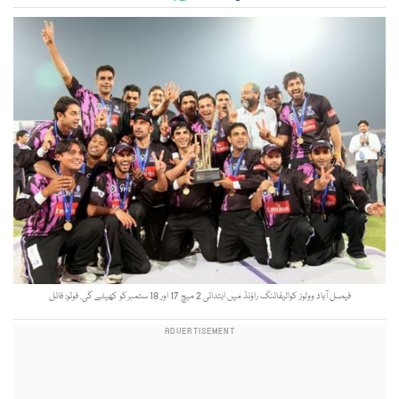
فیصل آباد وولوز کوالیفائنگ راؤنڈ میں ابتدائی 2 میچ 17 اور 18 ستمبرکو کھیلے گی. فوٹو: فائل