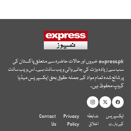
express.pk
خبروں اور حالات حاضرہ سے متعلق پاکستان کی
سب سے زیادہ وزٹ کی جانے والی ویب سائٹ ہے۔ اس ویب سائٹ
پر شائع شدہ تمام مواد کے جملہ حقوق بحق ایکسپریس میڈیا
گروپ محفوظ ہیں۔
ایکسپریس
ضابطہ
Privacy
Contact
کے بارے
اخلاق
Policy
Us