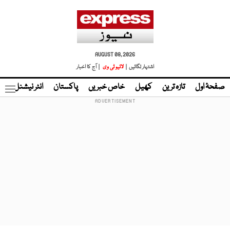
AUGUST 08, 2026
اشتہار لگائیں |
لائیو ٹی وی
| آج کا اخبار
صفحۂ اول
تازہ ترین
کھیل
خاص خبریں
پاکستان
انٹر نیشنل
ٹا