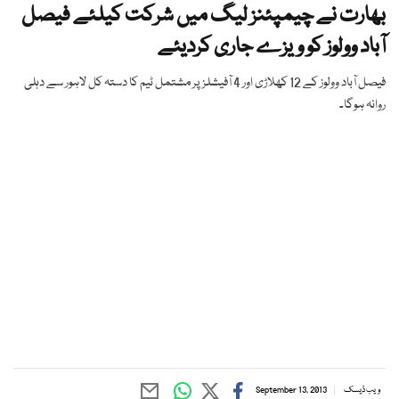
بھارت نے چیمپئنز لیگ میں شرکت کیلئے فیصل
آباد وولوز کو ویزے جاری کردیئے
فیصل آباد وولوز کے 12 کھلاڑی اور 4 آفیشلز پر مشتمل ٹیم کا دستہ کل لاہور سے دہلی
روانہ ہوگا۔
ویب ڈیسک
September 13, 2013