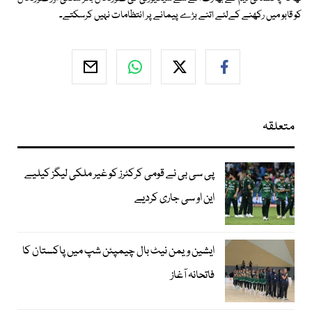
کو قابو میں رکھنے کےلئے اتنے بڑے پیمانے پر انتظامات نہیں کرسکتے۔
متعلقہ
پی سی بی نے قومی کرکٹرز کو غیر ملکی لیگز کیلیے
این او سی جاری کردیے
ایشین ویمن نیٹ بال چیمپئن شپ میں پاکستان کا
فاتحانہ آغاز