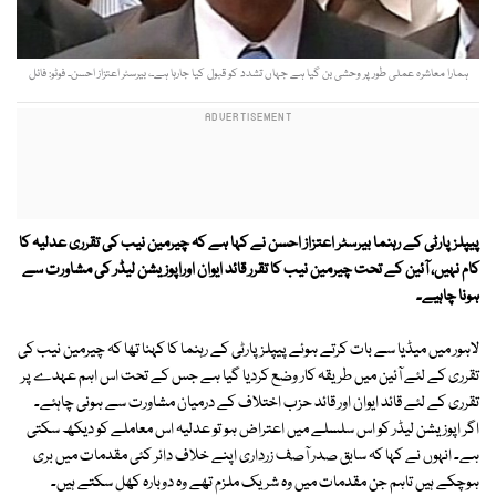
ہمارا معاشرہ عملی طور پر وحشی بن گیا ہے جہاں تشدد کو قبول کیا جارہا ہے۔، بیرسٹر اعتزاز احسن۔ فوٹو: فائل
پیپلزپارٹی کے رہنما بیرسٹر اعتزاز احسن نے کہا ہے کہ چیرمین نیب کی تقرری عدلیہ کا
کام نہیں، آئین کے تحت چیرمین نیب کا تقرر قائد ایوان اوراپوزیشن لیڈر کی مشاورت سے
ہونا چاہیے۔
لاہور میں میڈیا سے بات کرتے ہوئے پیپلز پارٹی کے رہنما کا کہنا تھا کہ چیرمین نیب کی
تقرری کے لئے آئین میں طریقہ کار وضع کردیا گیا ہے جس کے تحت اس اہم عہدے پر
تقرری کے لئے قائد ایوان اور قائد حزب اختلاف کے درمیان مشاورت سے ہونی چاہئے۔
اگر اپوزیشن لیڈر کو اس سلسلے میں اعتراض ہو تو عدلیہ اس معاملے کو دیکھ سکتی
ہے۔ انہوں نے کہا کہ سابق صدر آصف زرداری اپنے خلاف دائر کئی مقدمات میں بری
ہوچکے ہیں تاہم جن مقدمات میں وہ شریک ملزم تھے وہ دوبارہ کھل سکتے ہیں۔