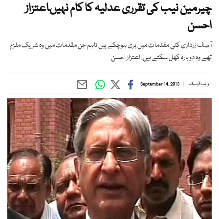
چیرمین نیب کی تقرری عدلیہ کا کام نہیںاعتزاز
احسن
آصف زرداری کئی مقدمات میں بری ہوچکے ہیں تاہم جن مقدمات میں وہ شریک ملزم
تھے وہ دوبارہ کھل سکتے ہیں، اعتزاز احسن
ویب ڈیسک
September 14, 2013