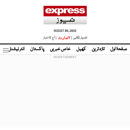
AUGUST 08, 2026
اشتہار لگائیں |
لائیو ٹی وی
| آج کا اخبار
صفحۂ اول
تازہ ترین
کھیل
خاص خبریں
پاکستان
انٹر نیشنل
ٹا