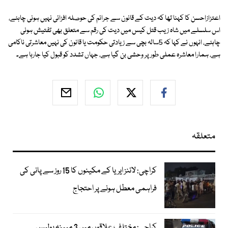
اعتزازاحسن کا کہنا تھا کہ دیت کے قانون سے جرائم کی حوصلہ افزائی نہیں ہونی چاہئے،
اس سلسلے میں شاہ زیب قتل کیس میں دیت کی رقم سے متعلق بھی تفتیش ہونی
چاہئے، انہوں نے کہا کہ 5سالہ بچی سے زیادتی حکومت یا قانون کی نہیں معاشرتی ناکامی
ہے، ہمارا معاشرہ عملی طور پر وحشی بن گیا ہے، جہاں تشدد کو قبول کیا جارہا ہے۔
متعلقہ
کراچی: لائنز ایریا کے مکینوں کا 15 روز سے پانی کی
فراہمی معطل ہونے پر احتجاج
کراچی: مختلف علاقوں میں 3 مبینہ پولیس