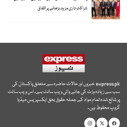
شراکت داری مزید بڑھانے پر اتفاق
express.pk
خبروں اور حالات حاضرہ سے متعلق پاکستان کی
سب سے زیادہ وزٹ کی جانے والی ویب سائٹ ہے۔ اس ویب سائٹ
پر شائع شدہ تمام مواد کے جملہ حقوق بحق ایکسپریس میڈیا
گروپ محفوظ ہیں۔