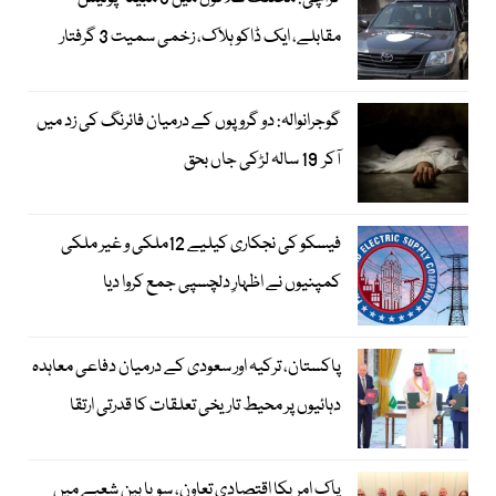
مقابلے، ایک ڈاکو ہلاک، زخمی سمیت 3 گرفتار
گوجرانوالہ: دو گروپوں کے درمیان فائرنگ کی زد میں
آکر 19 سالہ لڑکی جاں بحق
فیسکو کی نجکاری کیلیے 12ملکی و غیر ملکی
کمپنیوں نے اظہارِ دلچسپی جمع کروا دیا
پاکستان، ترکیہ اور سعودی کے درمیان دفاعی معاہدہ
دہائیوں پر محیط تاریخی تعلقات کا قدرتی ارتقا
پاک امریکا اقتصادی تعاون، سویا بین شعبے میں