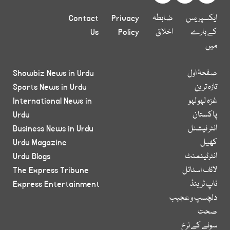
ایکسپریس
ضابطہ
Privacy
Contact
کے بارے
اخلاق
Policy
Us
میں
صفحۂ اول
Showbiz News in Urdu
تازہ ترین
Sports News in Urdu
غزہ لہو لہو
International News in
پاکستان
Urdu
انٹر نیشنل
Business News in Urdu
کھیل
Urdu Magazine
انٹرٹینمنٹ
Urdu Blogs
لائف اسٹائل
The Express Tribune
ٹاپ ٹرینڈ
Express Entertainment
دلچسپ و عجیب
صحت
سونے کے نرخ