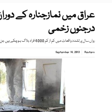
درجنوں زخمی
رواں سال پر تشدد واقعات میں کم از کم 4000افراد ہلاک ہوچکے ہیں جن میں سے 800 ہلاکتیں اگست کےمہینے میں ہوئیں،اقوام متحدہ
September 14, 2013
Reuters