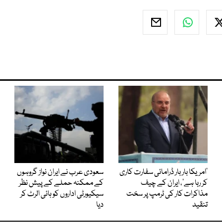
’امریکا بار بار ڈرامائی سفارت کاری
سعودی عرب نے ایران نواز گروہوں
کر رہا ہے‘، ایران کے چیف
کے ممکنہ حملے کے پیش نظر
مذاکرات کار کی ٹرمپ پر سخت
سیکیورٹی اداروں کو ہائی الرٹ کر
تنقید
دیا