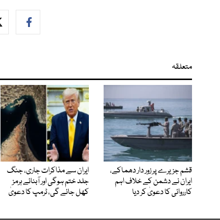
متعلقہ
قشم جزیرے پر زور دار دھماکے،
ایران سے مذاکرات جاری، جنگ
ایران نے دشمن کے خلاف اہم
جلد ختم ہوگی اور آبنائے ہرمز
کارروائی کا دعویٰ کر دیا
کھل جائے گی، ٹرمپ کا دعویٰ