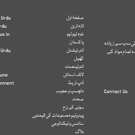
صفحۂ اول
 Urdu
تازہ ترین
rdu
غزہ لہو لہو
ws in
پاکستان
کی سب سے زیادہ
انٹر نیشنل
 Urdu
 تمام مواد کے
کھیل
انٹرٹینمنٹ
لائف اسٹائل
bune
ٹاپ ٹرینڈ
inment
دلچسپ و عجیب
Contact Us
صحت
سونے کے نرخ
پیٹرولیم مصنوعات کی قیمتیں
سائنس و ٹیکنالوجی
بلاگ