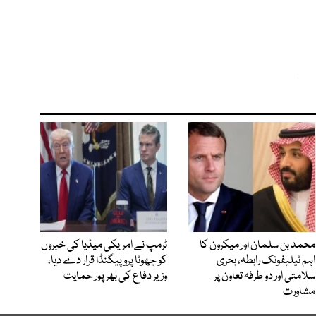
محمد بن سلمان اور میکرون کا
ٹرمپ نے امریکی میڈیا کی خبروں
اہم ٹیلیفونک رابطہ، بحری
کو جھوٹا پروپیگنڈا قرار دے دیا،
سلامتی اور دو طرفہ تعاون پر
وزیر دفاع کی بھرپور حمایت
مشاورت