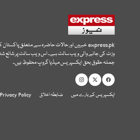
express.pk
خبروں اور حالات حاضرہ سے متعلق پاکستان 
وزٹ کی جانے والی ویب سائٹ ہے۔ اس ویب سائٹ پر شائع شدہ
جملہ حقوق بحق ایکسپریس میڈیا گروپ محفوظ ہیں۔
ایکسپریس کے بارے میں
ضابطہ اخلاق
Privacy Policy