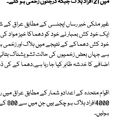
میں 21 افراد ہلاک جبکہ درجنوں زخمی ہو گئے۔
غیر ملکی خبر رساں ایجنسی کے مطابق عراق کے شم
ایک خود کش بمبار نے خود کو دھماکا خیز مواد کی مد
خود کش دھماکے کے نتیجے میں ہلاک اور زخمی ہونے 
ہے جہاں بعض زخمیوں کی حالت تشویشناک بتائی
اضافے کا خدشہ ظاہر کیا جا رہا ہے،دھما کے کی ذ
اقوام متحدہ کے اعدادو شمار کے مطابق عراق میں رو
4000اف
ہوئیں۔