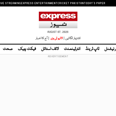
IVE STREAMING
EXPRESS ENTERTAINMENT
CRICKET PAKISTAN
TODAY'S PAPER
AUGUST 07, 2026
اشتہار لگائیں |
لائیو ٹی وی
| آج کا اخبار
ر نیشنل
ٹاپ ٹرینڈ
انٹرٹینمنٹ
لائف اسٹائل
فیکٹ چیک
صحت