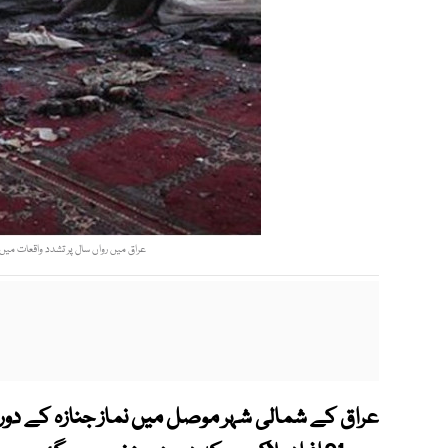
عراق میں رواں سال پر تشدد واقعات میں کم از کم 4000افراد ہلاک ہو چکے ہیں, اقوام
عراق کے شمالی شہر موصل میں نماز جنازہ کے دو