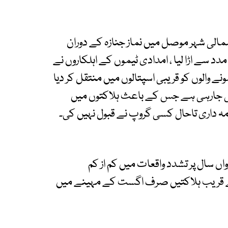
الی شہر موصل میں نماز جنازہ کے دوران
د سے اڑا لیا ، امدادی ٹیموں کے اہلکاروں نے
والوں کو قریبی اسپتالوں میں منتقل کر دیا
 جارہی ہے جس کے باعث ہلاکتوں میں
مہ داری تاحال کسی گروپ نے قبول نہیں کی۔
اں سال پر تشدد واقعات میں کم از کم
راد ہلاک ہو چکے ہیں جن میں سے 800 کے قریب ہلاکتیں صرف اگست کے مہینے میں