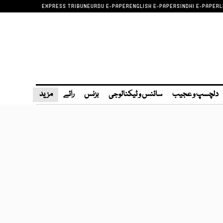
EXPRESS TRIBUNE
URDU E-PAPER
ENGLISH E-PAPER
SINDHI E-PAPER
L
دلچسپ و عجیب
سائنس و ٹیکنالوجی
بزنس
رائے
مزید