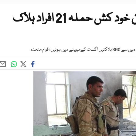
عراق میں نمازجنارہ کے دوران خود کش حملہ 21 افراد ہلاک