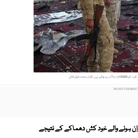
 متحدہ فوٹو: فائل
ران ہونے والے خود کش دھماکے کے نتیجے