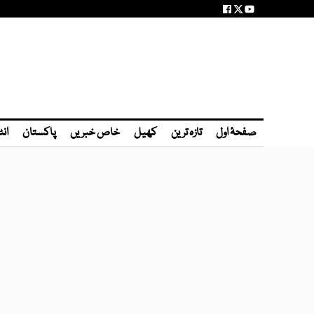
صفحۂ اول
تازہ ترین
کھیل
خاص خبریں
پاکستان
انٹ