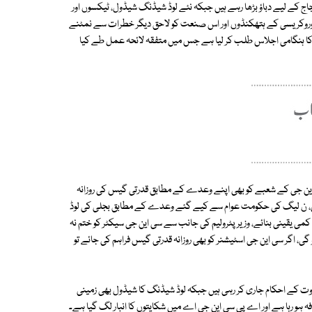
تجاج کے لیے دباؤ بڑھا رہے ہیں جبکہ نئے لوڈ شیڈنگ شیڈول، ٹیکسوں اور
بیوروکریسی کے ہتھکنڈوں اور اس صنعت کو لاحق دیگر خطرات سے نمٹنے
روں کا ہنگامی اجلاس طلب کر لیا ہے جس میں متفقہ لائحہ عمل طے کیا
این جی کے شعبے کو بھی اپنے وعدے کے مطابق قدرتی گیس کی روزانہ
 سکیں، ن لیگ کی حکومت عوام سے کیے گئے وعدے کے مطابق بجلی کی لوڈ
 یقینی بنائے، وزیر پٹرولیم کی جانب سے سی این جی سیکٹر کو ختم نہ
اگر سی این جی اسٹیشنر کو بھی روزانہ قدرتی گیس فراہم کی جائے تو
ت کے احکام جاری کر رہی ہیں جبکہ لوڈ شیڈنگ کا شیڈول بھی زمینی
ہ ہو رہا ہے اور اے پی سی این جی اے میں شکایتوں کا انبار لگ گیا ہے۔