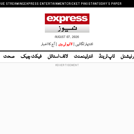
IVE STREAMING
EXPRESS ENTERTAINMENT
CRICKET PAKISTAN
TODAY'S PAPER
AUGUST 07, 2026
اشتہار لگائیں |
لائیو ٹی وی
| آج کا اخبار
ر نیشنل
ٹاپ ٹرینڈ
انٹرٹینمنٹ
لائف اسٹائل
فیکٹ چیک
صحت