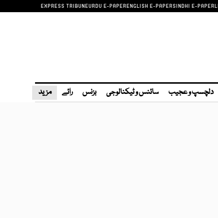
EXPRESS TRIBUNE
URDU E-PAPER
ENGLISH E-PAPER
SINDHI E-PAPER
L
دلچسپ و عجیب
سائنس و ٹیکنالوجی
بزنس
رائے
مزید