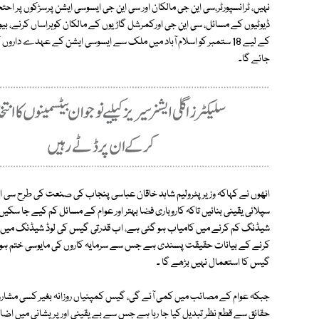
نہیں، ٹرانسپورٹر،سی این جی مالکان اور سی این جی ایسوسی ایشن پرسڑکوں پر اح
ڈیوٹیوں کے مسائل، سی این جی اورکمرشل گاڑیوں کے مالکان کوہراساں کرنے، 
کے لیے 18 ستمبر کو اسلام آباد میں ملک سے ایسوسی ایشن کے عہدے دا
جائے گا۔
انھوں نے کہاکہ وزیر پٹرولیم شاہد خاقان عباسی پنجاب کی صنعت کی طرح سی 
سپلائی یقینی بنائیں تاکہ کاروباری فضا بہتر اور عوام کے مسائل کم کیے جا
شیڈنگ کم کرنے میں کامیاب ہو گئی ہے، اب قدرتی گیس کی لوڈ شیڈنگ میں کمی
کرنے کے بیانات حقیقت پسندی ہے جس سے سرمایہ کاروں کی مایوسی ختم ہو گی، 
گیس کا استعمال نہیں بڑھے گا ۔
جبکہ عوام کے مصائب میں کمی آئے گی، گیس کمپنیاں روزانہ بغیر کسی مشارو
حقائق سے قطع نظر تبدیل کیا جا رہا ہے جس سے بے یقینی اور پریشانی میں اضاف