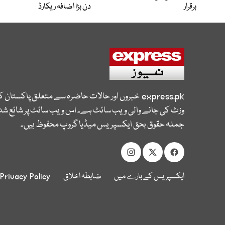
برقرار
دن بڑا اضافہ ریکارڈ
express.pk
خبروں اور حالات حاضرہ سے متعلق پاکستان 
وزٹ کی جانے والی ویب سائٹ ہے۔ اس ویب سائٹ پر شائع شدہ
جملہ حقوق بحق ایکسپریس میڈیا گروپ محفوظ ہیں۔
ایکسپریس کے بارے میں
ضابطہ اخلاق
Privacy Policy