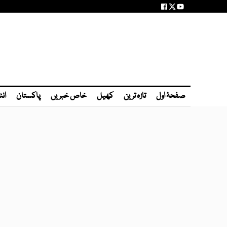
صفحۂ اول
تازہ ترین
کھیل
خاص خبریں
پاکستان
انٹ