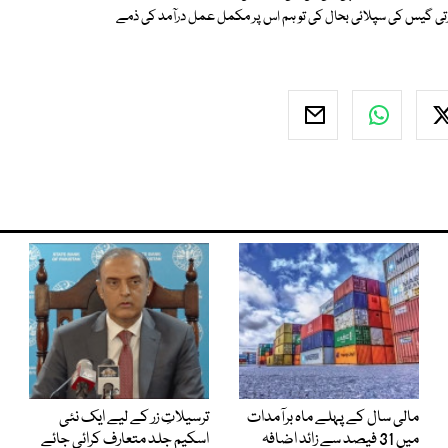
کہ اگر حکومت نے سی این جی شعبے کو روزانہ 10گھنٹے قدرتی گیس کی سپلائی بحال کی تو ہم اس پر مکمل عمل درآمد کی ذمے
مالی سال کے پہلے ماہ برآمدات
ترسیلاتِ زر کے لیے ایک نئی
میں 31 فیصد سے زائد اضافہ
اسکیم جلد متعارف کرائی جائے