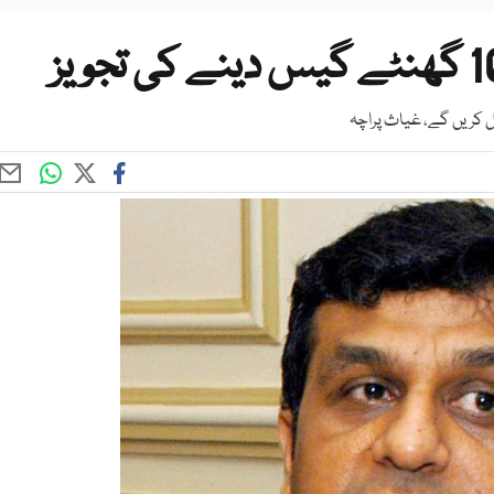
ل کریں گے، غیاث پراچہ