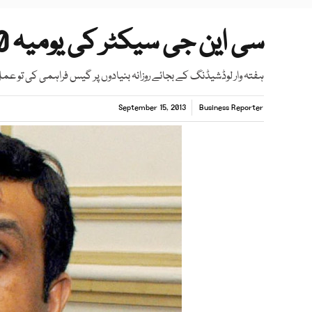
سی این جی سیکٹر کی یومیہ 10 گھنٹے گیس دینے کی تجویز
ہفتہ وار لوڈشیڈنگ کے بجائے روزانہ بنیادوں پر گیس فراہمی کی تو عم
September 15, 2013
Business Reporter