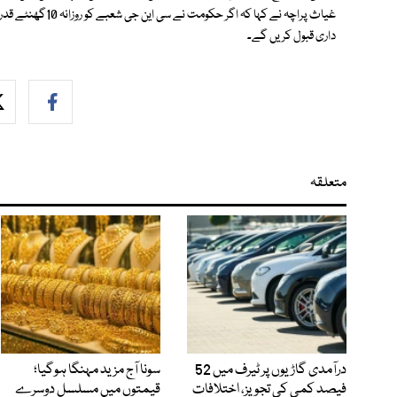
غیاث پراچہ نے کہا 
داری قبول کریں گے۔
متعلقہ
درآمدی گاڑیوں پر ٹیرف میں 52
سونا آج مزید مہنگا ہوگیا؛
فیصد کمی کی تجویز، اختلافات
قیمتوں میں مسلسل دوسرے