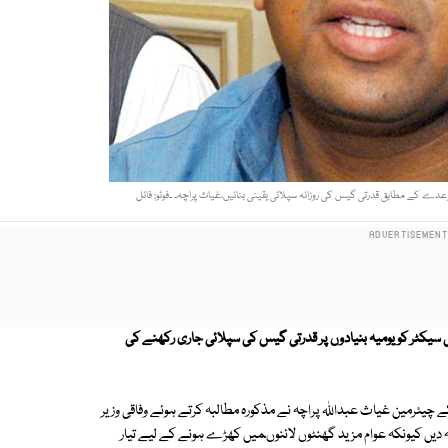
 کے مطابق قدرتی گیس کی روزانہ سپلائی یقینی بنائیں،غیاث پراچہ۔ ۔فوٹو: فائل
 سیکٹر کو یومیہ بنیادوں پر قدرتی گیس کی سپلائی جاری رکھنے کی
یئرمین غیاث عبداللہ پراچہ نے مذکورہ مطالبہ کرتے ہوئے وفاقی وزیر
 دیں کیونکہ عوام مزید گھنٹوں لائنوںمیں کھڑے ہونے کے لیے تیار