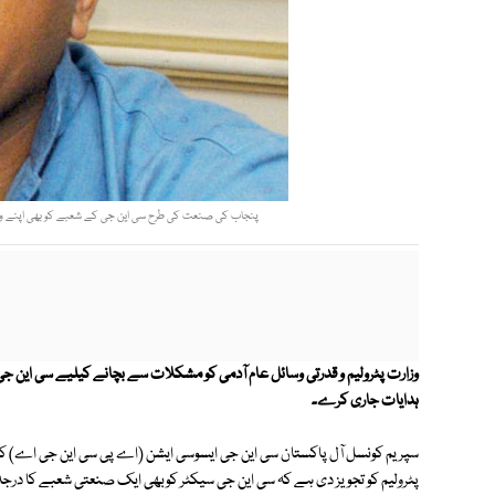
پنجاب کی صنعت کی طرح سی این جی کے شعبے کو بھی اپنے وعدے
وزارت پٹرولیم و قدرتی وسائل عام آدمی کو مشکلات سے بچانے کیلیے سی این جی
ہدایات جاری کرے۔
سپریم کونسل آل پاکستان سی این جی ایسوسی ایشن (اے پی سی این جی اے) کے چ
پٹرولیم کو تجویز دی ہے کہ سی این جی سیکٹر کوبھی ایک صنعتی شعبے کا درجہ