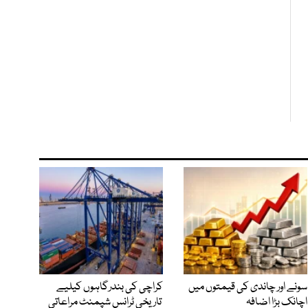
سونے اور چاندی کی قیمتوں میں
کراچی کی بندرگاہوں کیلیے
اچانک بڑا اضافہ
تاریخی ٹرانس شپمنٹ مراعاتی