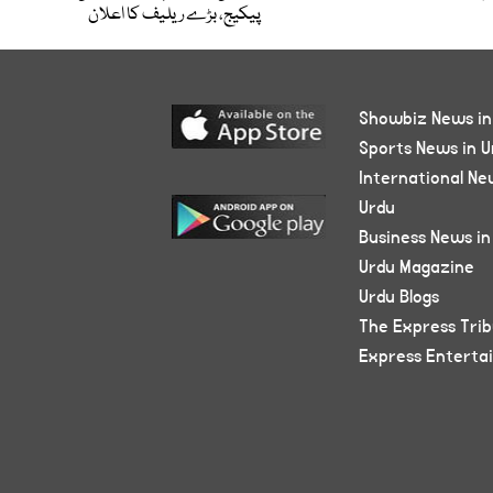
پیکیج، بڑے ریلیف کا اعلان
Showbiz News in
Sports News in U
International Ne
Urdu
Business News in
Urdu Magazine
Urdu Blogs
The Express Tri
Express Enterta