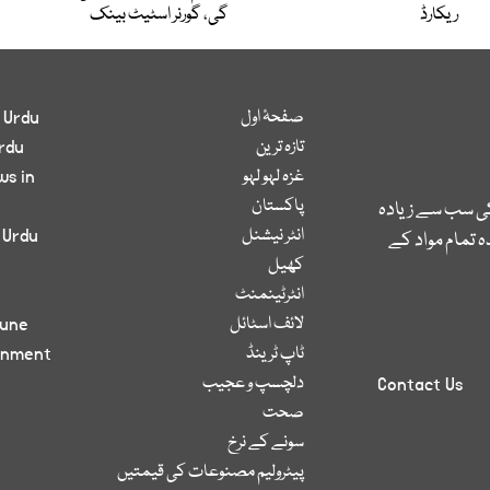
ریکارڈ
گی، گورنر اسٹیٹ بینک
صفحۂ اول
 Urdu
تازہ ترین
rdu
غزہ لہو لہو
ws in
پاکستان
کی سب سے زیادہ
انٹر نیشنل
 Urdu
 تمام مواد کے
کھیل
انٹرٹینمنٹ
لائف اسٹائل
bune
ٹاپ ٹرینڈ
inment
دلچسپ و عجیب
Contact Us
صحت
سونے کے نرخ
پیٹرولیم مصنوعات کی قیمتیں