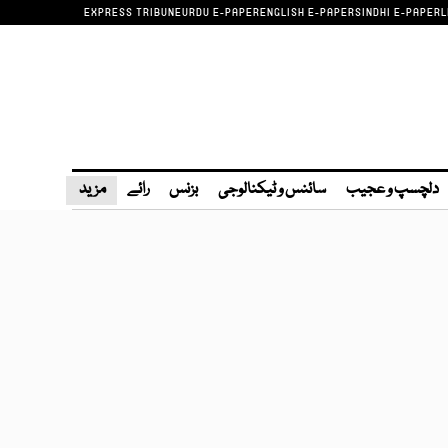
EXPRESS TRIBUNE
URDU E-PAPER
ENGLISH E-PAPER
SINDHI E-PAPER
L
دلچسپ و عجیب
سائنس و ٹیکنالوجی
بزنس
رائے
مزید