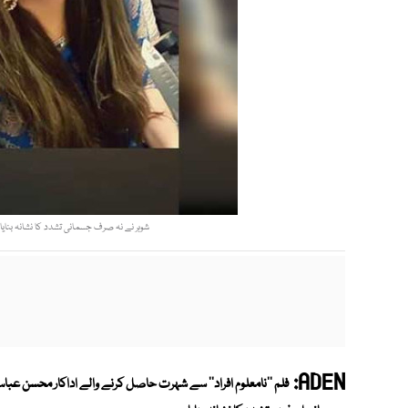
شوہر نے نہ صرف جسمانی تشدد کا نشانہ بنایا 
ADEN:
فلم ''نامعلوم افراد'' سے شہرت حاصل کرنے والے اداکار محسن عباس