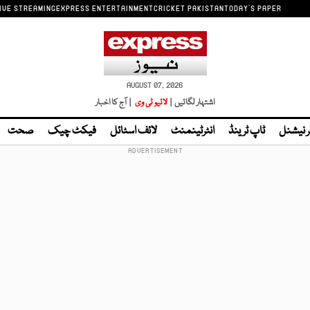
IVE STREAMING
EXPRESS ENTERTAINMENT
CRICKET PAKISTAN
TODAY'S PAPER
AUGUST 07, 2026
اشتہار لگائیں |
لائیو ٹی وی
| آج کا اخبار
ر نیشنل
ٹاپ ٹرینڈ
انٹرٹینمنٹ
لائف اسٹائل
فیکٹ چیک
صحت