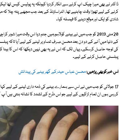
ڈاکٹر نے بھی میرا چیک اپ کرنے سے انکار کردیا کیونکہ یہ پولیس کیس تھا ل
کرنے کے لیے تھوڑا وقت چاہئیے تھا، الٹراساؤنڈ کے بعد جب مجھے پتہ چلا کہ 
شادی کو ایک اور موقع دینے کا فیصلہ کیا۔
20 مئی 2019 کو جب میں نے بیٹے کولاہورمیں جنم دیا اس وقت میرا شوہر
کے دنیا میں آنے کے دو دن بعد محسن صرف تصاویر لینے کے لیے آیا تاکہ پب
کی توجہ حاصل کرسکے۔ یہاں تک کہ اس نے یہ بھی نہیں دیکھا کہ اس کا بیٹا کیس
پبلسٹی حاصل کرنے کے لیے۔
اس خبرکوبھی پڑھیں:
محسن عباس حیدرکے گھر بیٹے کی پیدائش
17 جولائی کو جب میں نے اس سے ہمارے بیٹے کی ذمہ داری لینے کے لیے کہا ت
کررہی ہوں ان تمام لڑکیوں کے لیے جو اس طرح کے تشدد کا نشانہ بنتی ہیں آپ کے ل