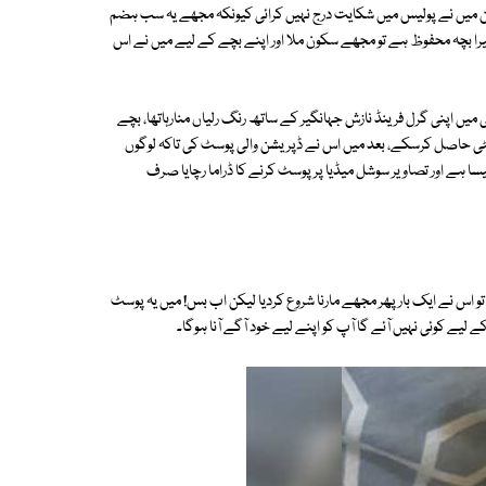
یکن میں نے پولیس میں شکایت درج نہیں کرائی کیونکہ مجھے یہ سب ہضم
میرا بچہ محفوظ ہے تو مجھے سکون ملا اور اپنے بچے کے لیے میں نے اس
 کراچی میں اپنی گرل فرینڈ نازش جہانگیر کے ساتھ رنگ رلیاں منارہاتھا، بچے
لسٹی حاصل کرسکے، بعد میں اس نے ڈپریشن والی پوسٹ کی تاکہ لوگوں
ا ہے اور تصاویر سوشل میڈیا پر پوسٹ کرنے کا ڈراما رچایا صرف
و اس نے ایک بار پھر مجھے مارنا شروع کردیا لیکن اب بس! میں یہ پوسٹ
یے کوئی نہیں آئے گا آپ کو اپنے لیے خود آگے آنا ہوگا۔