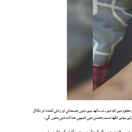
لوم ہے اللہ میرے ساتھ ہے۔ میں جسمانی اور زبانی تشدد اور طلاق
ے ہوئے لکھا مسٹر محسن میں تمہیں عدالت میں ملوں گی۔