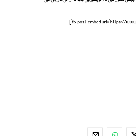
ر''نامعلوم افراد''، ''نامعلوم افراد2''،''لوڈویڈنگ'' جیسی فلموں میں کام کرچکے ہیں جب کہ ان کی حال ہی میں