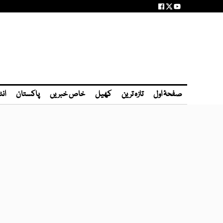
صفحۂ اول
تازہ ترین
کھیل
خاص خبریں
پاکستان
انٹ