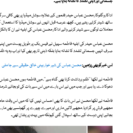
جسمانی اور ذہنی تشدد کا نشانہ بنایا ہے۔
اداکاروگلوکار محسن عباس حیدر فلموں کے علاوہ سوشل میڈیا پر بھی کافی سرگرم
ساتھ شیئر کرتے رہتے ہیں۔ کچھ عرصہ قبل انہوں نے سوشل میڈیا کا استعمال کرت
معاملات لوگوں سے شیئر کرنے والے اداکار محسن عباس کی اہلیہ نے ان کا بالکل
محسن عباس حیدر کی اہلیہ فاطمہ سہیل نے فیس بک پر طویل پوسٹ میں اپنے شو
صرف انہیں جسمانی تشدد کا نشانہ بنایا بلکہ ذہنی ٹارچر بھی کیا اوراب وہ یہ 
اس خبرکوبھی پڑھیں:
محسن عباس کی شیر خوار بیٹی خالق حقیقی سے جا ملی
دھوکا دے رہا ہے اور جب میں نے اس بارے میں اس سے بات کی تو بجائے شرمند
فاطمہ نے لکھا محسن نے اس بات کا بھی احساس نہیں کیا کہ میں اس وقت حاملہ
مجھے فرش پر گرادیا، مجھے لاتیں ماریں اور میرے چہرے پر گھونسے بھی مارے 
بجائے اپنی دوست کے ساتھ اسپتال گئی کیونکہ میں بہت پریشان تھی۔