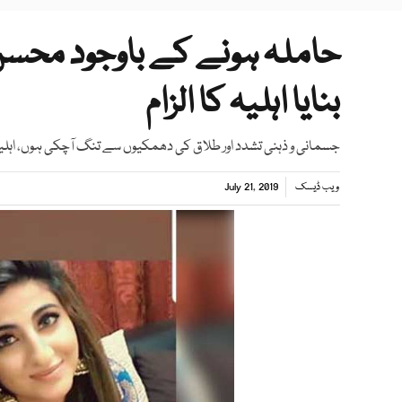
حاملہ ہونے کے باوجود محسن
بنایا اہلیہ کا الزام
جسمانی و ذہنی تشدد اور طلاق کی دھمکیوں سے تنگ آچکی ہوں، اہلی
ویب ڈیسک
July 21, 2019