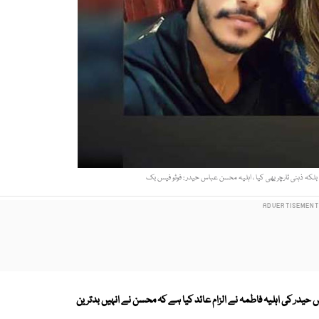
بلکہ ذہنی ٹارچر بھی کیا ، اہلیہ محسن عباس حیدر : فوٹو فیس بک
 حیدر کی اہلیہ فاطمہ نے الزام عائد کیا ہے کہ محسن نے انہیں بدترین