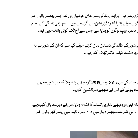
 رہتے ہیں اور اپنی زندگی سے جڑی خوشیاں اور غم اپنے چاہنے والوں کے
ے ہوئے بتایا کہ وہ ڈپریشن سے گزررہے ہیں۔ تاہم اپنی زندگی کے تمام
 منفرد روپ لوگوں کو بتایا ہے جس سے آج تک کوئی واقف نہیں تھا۔
ہر کے ظلم کی داستان بیان کرتے ہوئے کہا ہے کہ ان کے شوہر نے نہ
ظلم برداشت کرتے کرتے تھک گئی ہیں۔
فاطمہ نے لکھا ''ظلم برداشت کرنا بھی گناہ ہے''، میں فاطمہ ہوں محسن عباس حیدر کی بیوی۔ 26 نومبر 2018 کو مجھے پتہ چلا کہ میرا شوہر مجھے
ہ ہونے کے اس نے مجھے مارنا شروع کردیا۔
 تھی اورمجھے بدترین تشدد کا نشانہ بنایا، اس نے میرے بال کھینچے،
اس کے بعد مجھے دیوار میں دے مارا۔ تاہم میں اپنے گھر والوں کے