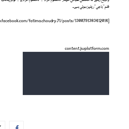
واضح رہے کہ محسن عباس حید
فلم''باجی''ریلیز ہوئی ہے۔
[fb-post-embed url="https://www.facebook.com/fatima.choudry.71/posts/1300791383412014"]
content.jwplatform.com