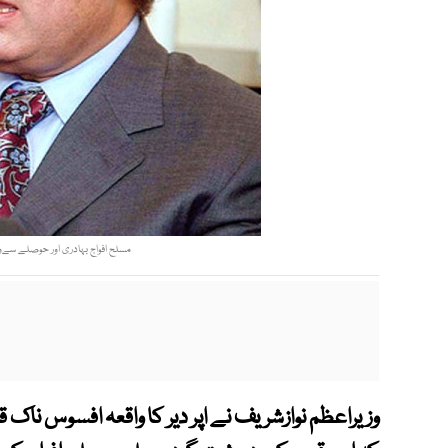
مسلح افواج بہادری اور حوصلے سےوط
وزیراعظم نوازشریف نے اپر دیر کا واقعہ افسوس ناک ق