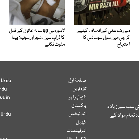
میر رضا علی کے انصاف کیلیے
لاہور میں 40 سالہ خاتون کے قتل
کراچی میں سول سوسائٹی کا
کا ڈراپ سین، شوہر اور سوتیلا بیٹا
احتجاج
ملوث نکلے
صفحۂ اول
 Urdu
تازہ ترین
rdu
غزہ لہو لہو
ws in
پاکستان
کی سب سے زیادہ
انٹر نیشنل
 Urdu
 تمام مواد کے
کھیل
انٹرٹینمنٹ