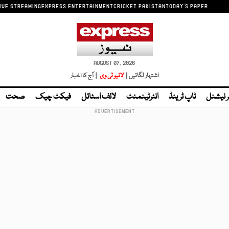
IVE STREAMING
EXPRESS ENTERTAINMENT
CRICKET PAKISTAN
TODAY'S PAPER
AUGUST 07, 2026
اشتہار لگائیں |
لائیو ٹی وی
| آج کا اخبار
ر نیشنل
ٹاپ ٹرینڈ
انٹرٹینمنٹ
لائف اسٹائل
فیکٹ چیک
صحت