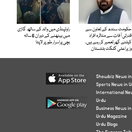
حکومت سندھ کے تعاون سے
راولپنڈی میں والد کے ساتھ گاڑی
قدرتی آفات سے متاثرہ افراد
میں بیٹھنے کے دوران 6 سالہ
کیلئے گھر تعمیر کر رہے ہیں،
بچی پراسرار طور پر لاپتا
وزیراعلیٰ گلگت بلتستان
Showbiz News in
Sports News in U
International Ne
Urdu
Business News in
Urdu Magazine
Urdu Blogs