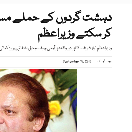
دہشت گردوں کے حملے مسل
کر سکتے وزیراعظم
وزیراعظم نواز شریف کا اپر دیر واقعہ پرآرمی چیف جنرل اشفاق پرویز کیانی 
ویب ڈیسک
September 15, 2013