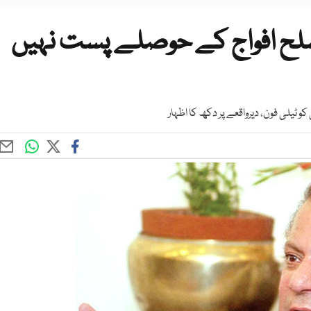
ح افواج کے حوصلے پست نہیں
کو ٹیلی فون، دیرواقعے پر دکھ کا اظہار