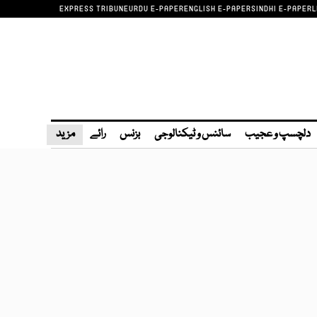
EXPRESS TRIBUNE
URDU E-PAPER
ENGLISH E-PAPER
SINDHI E-PAPER
L
دلچسپ و عجیب
سائنس و ٹیکنالوجی
بزنس
رائے
مزید