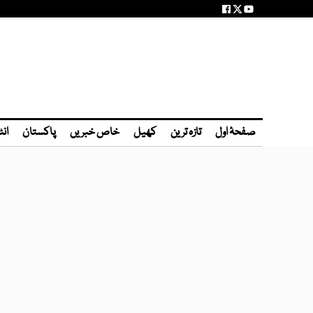
صفحۂ اول
تازہ ترین
کھیل
خاص خبریں
پاکستان
انٹ