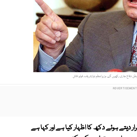
ن دفاع جاری رکھیں گے، وزیراعظم نوازشریف۔ فوٹو: فائل
رار دیتے ہوئے دکھ کا اظہار کیا ہے اور کہا ہے