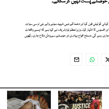
 حوصلے پست نہیں کر سکتے۔
 کیانی کو ٹیلی فون کیا اور دھماکے میں شہید ہونے والے جی او سی سوات
ور افسوس کا اظہار کیا۔ وزیراعظم نوازشریف نے کہا ہے کہ ایسے واقعات
 رہے گی، مسلح افواج بہادری اور حوصلے سےوطن دفاع جاری رکھیں