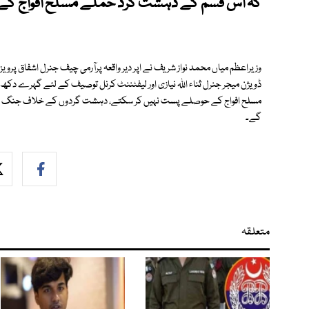
کہ اس قسم کے دہشت گرد حملے مسلح افواج کے
وزیراعظم میاں محمد نواز شریف نے اپر دیر واقعہ پرآرمی چیف جنرل اشفاق پرویز
ڈویژن میجر جنرل ثناء اللہ نیازی اور لیفٹننٹ کرنل توصیف کے لئے گہرے دکھ ا
مسلح افواج کے حوصلے پست نہیں کر سکتے، دہشت گردوں کے خلاف جنگ جاری
گے۔
متعلقہ