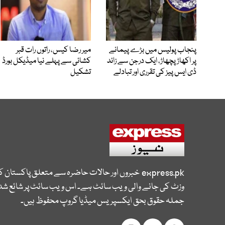
پنجاب پولیس میں بڑے پیمانے
میر رضا کیس، راتوں رات قبر
پر اکھاڑ پچھاڑ، ایک درجن سے زائد
کشائی سے پہلے نیا میڈیکل بورڈ
ڈی ایس پیز کی تقرری اور تبادلے
تشکیل
express.pk
خبروں اور حالات حاضرہ سے متعلق پاکستان 
وزٹ کی جانے والی ویب سائٹ ہے۔ اس ویب سائٹ پر شائع شدہ
جملہ حقوق بحق ایکسپریس میڈیا گروپ محفوظ ہیں۔