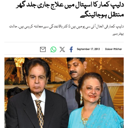
دلیپ کمار کا اسپتال میں علاج جاری جلد گھر
منتقل ہوجائینگے
دلیپ کمار فی الحال آئی سی یو میں ہیں ڈاکٹر باقاعدگی سے معائنہ کررہی ہیں، حالت
بہتر ہے
September 17, 2013
Qaiser Iftikhar