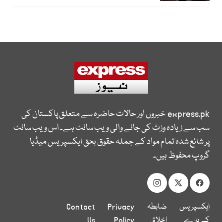
express.pk
خبروں اور حالات حاضرہ سے متعلق پاکستان کی
سب سے زیادہ وزٹ کی جانے والی ویب سائٹ ہے۔ اس ویب سائٹ
پر شائع شدہ تمام مواد کے جملہ حقوق بحق ایکسپریس میڈیا
گروپ محفوظ ہیں۔
ایکسپریس
ضابطہ
Privacy
Contact
کے بارے
اخلاق
Policy
Us