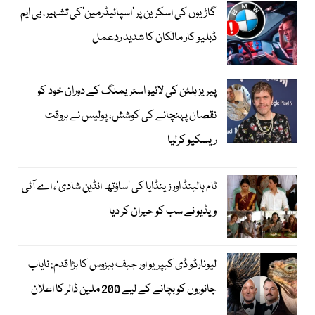
گاڑیوں کی اسکرین پر ’اسپائیڈرمین‘کی تشہیر، بی ایم
ڈبلیو کار مالکان کا شدید ردعمل
پیریز ہلٹن کی لائیو اسٹریمنگ کے دوران خود کو
نقصان پہنچانے کی کوشش، پولیس نے بروقت
ریسکیو کرلیا
ٹام ہالینڈ اور زینڈایا کی ’ساؤتھ انڈین شادی‘، اے آئی
ویڈیو نے سب کو حیران کر دیا
لیونارڈو ڈی کیپریو اور جیف بیزوس کا بڑا قدم: نایاب
جانوروں کو بچانے کے لیے 200 ملین ڈالر کا اعلان