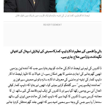
لیجنڈ اداکاردلیپ کمار اور ان کی اہلیہ سائرہ بانو ایک تقریب میں شریک ہیں۔ فوٹو : فائل
بالی وڈ فلموں کے عظیم اداکاردلیپ کمارکا ممبئی کے لیلاوتی اسپتال کے انتہائی
نگہداشت وارڈ میں علاج جاری ہے۔
ڈاکٹروں کی ٹیم نے لیجنڈ اداکارکی حالت کو بہتر بتایا ہے جب کہ آئندہ تین روز میں
انھیں گھرجانے کی اجازت ملنے کا بھی امکان ہے۔ ان خیالات کا اظہار لیجنڈ اداکار
دلیپ کمار کی اہلیہ اور ماضی کی معروف اداکارہ سائرہ بانو نے ممبئی سے فون پر
''نمائندہ ایکسپریس'' سے گفتگو کرتے ہوئے کیا۔ انھوں نے بتایا کہ دلیپ کمار کوفی
الحال آئی سی یو میں رکھا گیا ہے اور ڈاکٹروں کی ایک ٹیم باقاعدگی کے ساتھ ان کا
معائنہ کررہی ہے۔ ڈاکٹروں کا کہنا ہے کہ دلیپ کمار کی حالت میں تیزی کے ساتھ
سدھار آرہا ہے جس کی وجہ سے ہمیں امید ہے کہ انھیں جلد گھر منتقل کردیا جائے