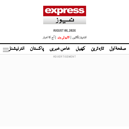
AUGUST 06, 2026
اشتہار لگائیں |
لائیو ٹی وی
| آج کا اخبار
صفحۂ اول
تازہ ترین
کھیل
خاص خبریں
پاکستان
انٹر نیشنل
ٹا