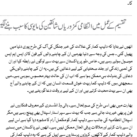
گا۔
انھوں نے بتایا کہ دلیپ کمار کی علالت کی خبر جنگل کی آگ کی طرح پوری دنیا میں
پھیل گئی ۔ جس کی وجہ سے دنیا بھرمیں ان کے چاہنے والوں کے فون کالز، ایس ایم ایس
موصول ہوتے رہے ہیں۔ خاص طورپرپاکستان سے بہت سے لوگوں نے رابطہ کیا اور ان
کی لمبی زندگی اور جلد صحتیابی کے لیے دعائیں کی ہیں۔ یہ ان کے چاہنے والوںکی
دعاؤں کی بدولت ہی ممکن ہوا ہے کہ اب ان کی حالت بہتر محسوس ہورہی ہے۔ میں
سمجھتی ہوں کہ دلیپ کماربہت خوش قسمت انسان ہیں کہ ان کے چاہنے والے آج
بھی ان سے بہت محبت کرتے ہیں اور ان کے لیے ہر وقت دعاگو رہتے ہیں۔
بھارت میں بھی اسی طرح کی صورتحال ہے۔ بالی وڈ انڈسٹری کے معروف فنکاروں نے
فون پربھی خیریت جانی ہے جب کہ بہت سے سپر اسٹار اسپتال بھی پہنچ رہے ہیں مگر
اسپتال انتظامیہ کی جانب سے دلیپ کمار کو مکمل آرام کا مشورہ دیا گیا ہے اس لیے
ان سے بات کرنے اور ملاقات پرفی الحال ممکن نہیں ہے۔ انھوں نے پاکستان میں بسنے
والے دلیپ کمار کے لاکھوں، کروڑوں پرستاروں سے اپیل کی ہے کہ وہ دلیپ کمار کی