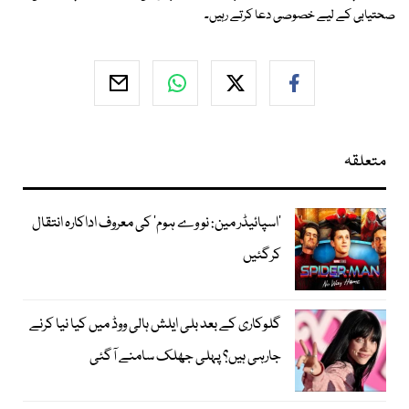
صحتیابی کے لیے خصوصی دعا کرتے رہیں۔
متعلقہ
’اسپائیڈر مین: نو وے ہوم‘ کی معروف اداکارہ انتقال
کرگئیں
گلوکاری کے بعد بلی ایلش ہالی ووڈ میں کیا نیا کرنے
جارہی ہیں؟ پہلی جھلک سامنے آگئی