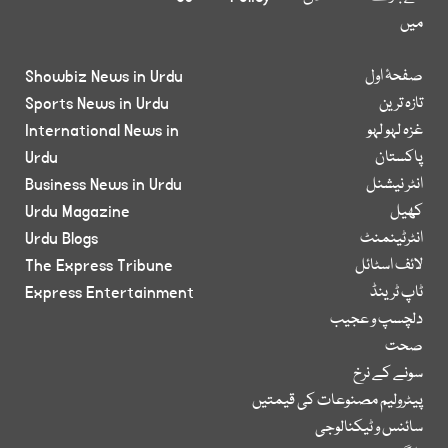
میں
صفحۂ اول
Showbiz News in Urdu
تازہ ترین
Sports News in Urdu
غزہ لہو لہو
International News in
پاکستان
Urdu
انٹر نیشنل
Business News in Urdu
کھیل
Urdu Magazine
انٹرٹینمنٹ
Urdu Blogs
لائف اسٹائل
The Express Tribune
ٹاپ ٹرینڈ
Express Entertainment
دلچسپ و عجیب
صحت
سونے کے نرخ
پیٹرولیم مصنوعات کی قیمتیں
سائنس و ٹیکنالوجی